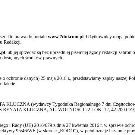
szelkie prawa do portalu
www.7dni.com.pl
. Użytkownicy mogą pobier
u Redakcji.
.pl
lub jej sprzedaż są bez uprzedniej pisemnej zgody redakcji zabroni
ch dostępnych środków prawnych.
 ochronie danych) 25 maja 2018 r., przedstawiamy zapisy naszej Poli
 fakcie.
 KLUCZNA (wydawcy Tygodnika Regionalnego 7 dni Częstochowa) p
 PRESS RENATA KLUCZNA, AL. WOLNOŚCI 22 LOK. 12, 42-200 C
go i Rady (UE) 2016/679 z dnia 27 kwietnia 2016 r. w sprawie ochr
yrektywy 95/46/WE (w skrócie „RODO”), w pełni uznaje i szanuje pr