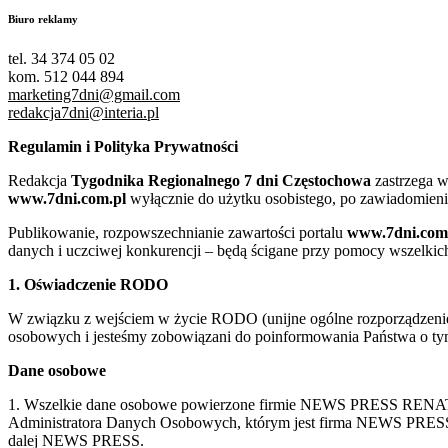
Biuro reklamy
tel. 34 374 05 02
kom. 512 044 894
marketing7dni@gmail.com
redakcja7dni@interia.pl
Regulamin i Polityka Prywatności
Redakcja
Tygodnika Regionalnego 7 dni Częstochowa
zastrzega w
www.7dni.com.pl
wyłącznie do użytku osobistego, po zawiadomieni
Publikowanie, rozpowszechnianie zawartości portalu
www.7dni.com
danych i uczciwej konkurencji – będą ścigane przy pomocy wszelki
1. Oświadczenie RODO
W związku z wejściem w życie RODO (unijne ogólne rozporządzenie o
osobowych i jesteśmy zobowiązani do poinformowania Państwa o tym
Dane osobowe
1. Wszelkie dane osobowe powierzone firmie NEWS PRESS RENATA
Administratora Danych Osobowych, którym jest firma NEWS
dalej NEWS PRESS.