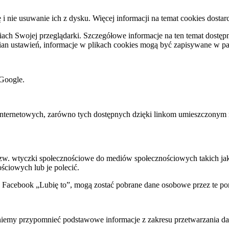
ę i nie usuwanie ich z dysku. Więcej informacji na temat cookies dostar
ch Swojej przeglądarki. Szczegółowe informacje na ten temat dostępne
mian ustawień, informacje w plikach cookies mogą być zapisywane w p
Google.
rnetowych, zarówno tych dostępnych dzięki linkom umieszczonym na na
 tzw. wtyczki społecznościowe do mediów społecznościowych takich j
ściowych lub je polecić.
k Facebook „Lubię to”, mogą zostać pobrane dane osobowe przez te po
my przypomnieć podstawowe informacje z zakresu przetwarzania dany