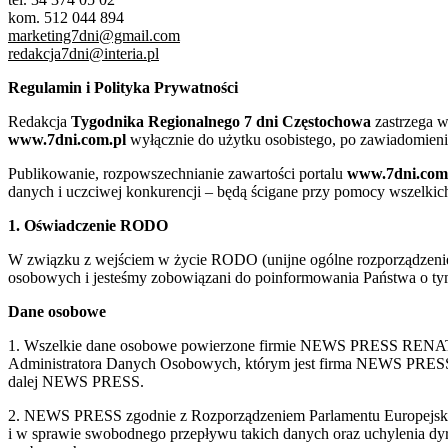
kom. 512 044 894
marketing7dni@gmail.com
redakcja7dni@interia.pl
Regulamin i Polityka Prywatności
Redakcja
Tygodnika Regionalnego 7 dni Częstochowa
zastrzega w
www.7dni.com.pl
wyłącznie do użytku osobistego, po zawiadomieni
Publikowanie, rozpowszechnianie zawartości portalu
www.7dni.com
danych i uczciwej konkurencji – będą ścigane przy pomocy wszelki
1. Oświadczenie RODO
W związku z wejściem w życie RODO (unijne ogólne rozporządzenie o
osobowych i jesteśmy zobowiązani do poinformowania Państwa o tym
Dane osobowe
1. Wszelkie dane osobowe powierzone firmie NEWS PRESS RENATA
Administratora Danych Osobowych, którym jest firma NEWS
dalej NEWS PRESS.
2. NEWS PRESS zgodnie z Rozporządzeniem Parlamentu Europejskie
i w sprawie swobodnego przepływu takich danych oraz uchylenia d