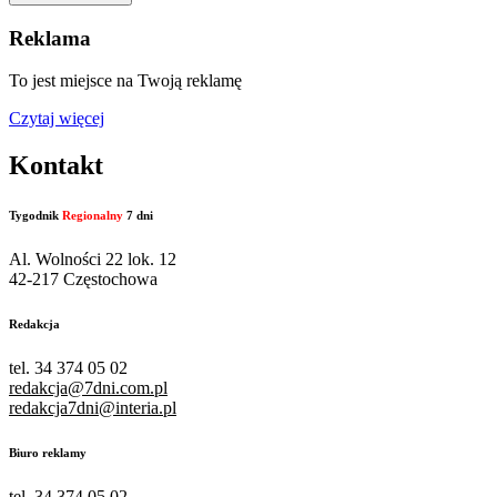
Reklama
To jest miejsce na Twoją reklamę
Czytaj więcej
Kontakt
Tygodnik
Regionalny
7 dni
Al. Wolności 22 lok. 12
42-217 Częstochowa
Redakcja
tel. 34 374 05 02
redakcja@7dni.com.pl
redakcja7dni@interia.pl
Biuro reklamy
tel. 34 374 05 02