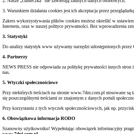
2. Nasze „ciasteczka” nie zawierają żadnych danych osobowych.
3. Warunkiem działania cookies jest ich akceptacja przez przeglądark
Zakres wykorzystywania plików cookies możesz określić w ustawienia
Internetu, oraz w naszej polityce prywatności. Bez wprowadzenia z
3. Statystyki
Do analizy statystyk www używamy narzędzi udostępnionych przez 
4. Partnerzy
NEWS PRESS nie odpowiada za politykę prywatności innych stron inte
nas.
5. Wtyczki społecznościowe
Przy niektórych treściach na stronie www.7dni.com.pl stosowane są
się poszczególnymi treściami ze znajomym z danych portali społeczno
Przy korzystaniu z tych wtyczek społecznościowych, jak np. przycis
6. Obowiązkowa informacja RODO
Szanowny użytkowniku! Wypełniając obowiązek informacyjny pragnie
www.7dni.com.pl.