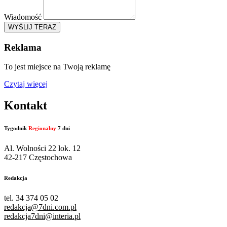
Wiadomość
WYŚLIJ TERAZ
Reklama
To jest miejsce na Twoją reklamę
Czytaj więcej
Kontakt
Tygodnik
Regionalny
7 dni
Al. Wolności 22 lok. 12
42-217 Częstochowa
Redakcja
tel. 34 374 05 02
redakcja@7dni.com.pl
redakcja7dni@interia.pl