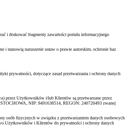
ać i drukować fragmenty zawartości portalu informacyjnego
one i stanowią naruszenie ustaw o prawie autorskim, ochronie baz
tyki prywatności, dotyczące zasad przetwarzania i ochrony danych
rzez Użytkowników i/lub Klientów są przetwarzane przez
ZĘSTOCHOWA, NIP: 9491638514, REGON: 240720493 zwanej
ony osób fizycznych w związku z przetwarzaniem danych osobowych
awo Użytkowników i Klientów do prywatności i ochrony danych