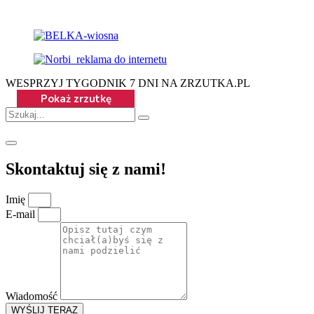
WESPRZYJ TYGODNIK 7 DNI NA ZRZUTKA.PL
Skontaktuj się z nami!
Imię
E-mail
Wiadomość
WYŚLIJ TERAZ