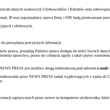
trzecim danych osobowych Użytkowników i Klientów oraz zobowiązuje s
e-mail, IP oraz (opcjonalnie): nazwa firmy i NIP, będą przetwarzane
yjnych i ofertowych,
 do przesyłania powyższych informacji.
sów prawa, posiadają Państwo prawo dostępu do treści Swoich danych
sienia sprzeciwu, prawo do cofnięcia zgody a także prawo wniesienia
w NEWS PRESS jest możliwy drogą elektroniczną pod adresem
e-mail:
s realizowania przez NEWS PRESS zadań wypływających z wpisu do 
ym
nformacji zapisywanych przez serwer na komputerze użytkownika, któr