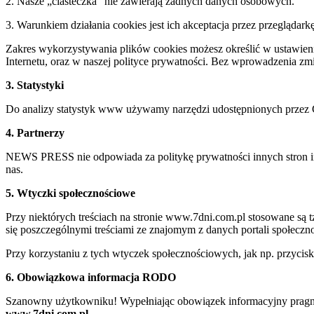
2. Nasze „ciasteczka” nie zawierają żadnych danych osobowych.
3. Warunkiem działania cookies jest ich akceptacja przez przeglądark
Zakres wykorzystywania plików cookies możesz określić w ustawienia
Internetu, oraz w naszej polityce prywatności. Bez wprowadzenia z
3. Statystyki
Do analizy statystyk www używamy narzędzi udostępnionych przez 
4. Partnerzy
NEWS PRESS nie odpowiada za politykę prywatności innych stron inte
nas.
5. Wtyczki społecznościowe
Przy niektórych treściach na stronie www.7dni.com.pl stosowane są
się poszczególnymi treściami ze znajomym z danych portali społeczno
Przy korzystaniu z tych wtyczek społecznościowych, jak np. przycis
6. Obowiązkowa informacja RODO
Szanowny użytkowniku! Wypełniając obowiązek informacyjny pragnie
www.7dni.com.pl.