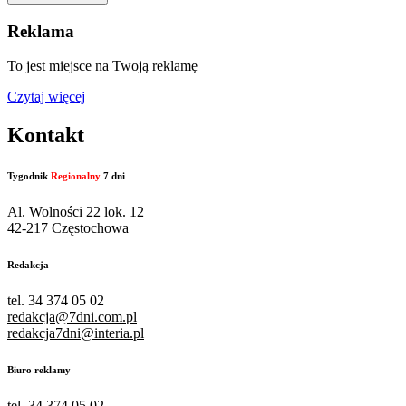
Reklama
To jest miejsce na Twoją reklamę
Czytaj więcej
Kontakt
Tygodnik
Regionalny
7 dni
Al. Wolności 22 lok. 12
42-217 Częstochowa
Redakcja
tel. 34 374 05 02
redakcja@7dni.com.pl
redakcja7dni@interia.pl
Biuro reklamy
tel. 34 374 05 02