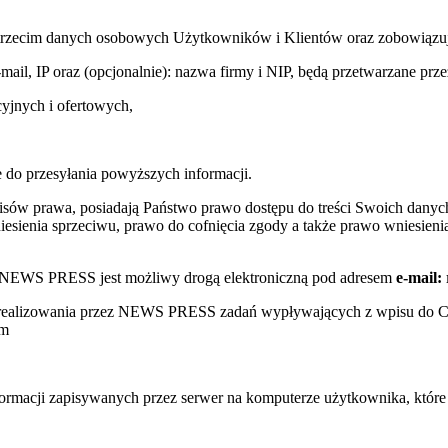
trzecim danych osobowych Użytkowników i Klientów oraz zobowiązuje s
e-mail, IP oraz (opcjonalnie): nazwa firmy i NIP, będą przetwarzane
yjnych i ofertowych,
 do przesyłania powyższych informacji.
sów prawa, posiadają Państwo prawo dostępu do treści Swoich danych
sienia sprzeciwu, prawo do cofnięcia zgody a także prawo wniesienia
w NEWS PRESS jest możliwy drogą elektroniczną pod adresem
e-mail:
s realizowania przez NEWS PRESS zadań wypływających z wpisu do 
ym
nformacji zapisywanych przez serwer na komputerze użytkownika, któr