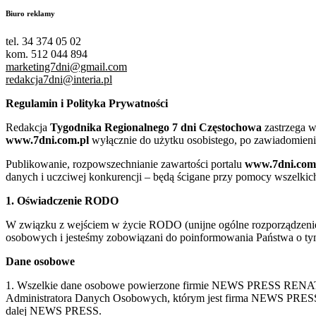
Biuro reklamy
tel. 34 374 05 02
kom. 512 044 894
marketing7dni@gmail.com
redakcja7dni@interia.pl
Regulamin i Polityka Prywatności
Redakcja
Tygodnika Regionalnego 7 dni Częstochowa
zastrzega w
www.7dni.com.pl
wyłącznie do użytku osobistego, po zawiadomieni
Publikowanie, rozpowszechnianie zawartości portalu
www.7dni.com
danych i uczciwej konkurencji – będą ścigane przy pomocy wszelki
1. Oświadczenie RODO
W związku z wejściem w życie RODO (unijne ogólne rozporządzenie o
osobowych i jesteśmy zobowiązani do poinformowania Państwa o tym
Dane osobowe
1. Wszelkie dane osobowe powierzone firmie NEWS PRESS RENATA
Administratora Danych Osobowych, którym jest firma NEWS
dalej NEWS PRESS.