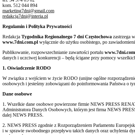
kom. 512 044 894
marketing7dni@gmail.com
redakcja7dni@interia.pl
Regulamin i Polityka Prywatności
Redakcja
Tygodnika Regionalnego 7 dni Częstochowa
zastrzega w
www.7dni.com.pl
wyłącznie do użytku osobistego, po zawiadomieni
Publikowanie, rozpowszechnianie zawartości portalu
www.7dni.com
danych i uczciwej konkurencji – będą ścigane przy pomocy wszelki
1. Oświadczenie RODO
W związku z wejściem w życie RODO (unijne ogólne rozporządzenie o
osobowych i jesteśmy zobowiązani do poinformowania Państwa o tym
Dane osobowe
1. Wszelkie dane osobowe powierzone firmie NEWS PRESS RENATA
Administratora Danych Osobowych, którym jest firma NEWS
dalej NEWS PRESS.
2. NEWS PRESS zgodnie z Rozporządzeniem Parlamentu Europejskie
i w sprawie swobodnego przepływu takich danych oraz uchylenia d