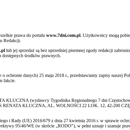
szelkie prawa do portalu
www.7dni.com.pl
. Użytkownicy mogą pobier
u Redakcji.
.pl
lub jej sprzedaż są bez uprzedniej pisemnej zgody redakcji zabroni
ch dostępnych środków prawnych.
 ochronie danych) 25 maja 2018 r., przedstawiamy zapisy naszej Poli
 fakcie.
 KLUCZNA (wydawcy Tygodnika Regionalnego 7 dni Częstochowa) p
 PRESS RENATA KLUCZNA, AL. WOLNOŚCI 22 LOK. 12, 42-200 C
go i Rady (UE) 2016/679 z dnia 27 kwietnia 2016 r. w sprawie ochr
yrektywy 95/46/WE (w skrócie „RODO”), w pełni uznaje i szanuje pr