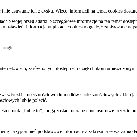
ę i nie usuwanie ich z dysku. Więcej informacji na temat cookies dostar
ch Swojej przeglądarki. Szczegółowe informacje na ten temat dostępne
mian ustawień, informacje w plikach cookies mogą być zapisywane w p
Google.
rnetowych, zarówno tych dostępnych dzięki linkom umieszczonym na na
 tzw. wtyczki społecznościowe do mediów społecznościowych takich j
ściowych lub je polecić.
k Facebook „Lubię to”, mogą zostać pobrane dane osobowe przez te po
my przypomnieć podstawowe informacje z zakresu przetwarzania dany