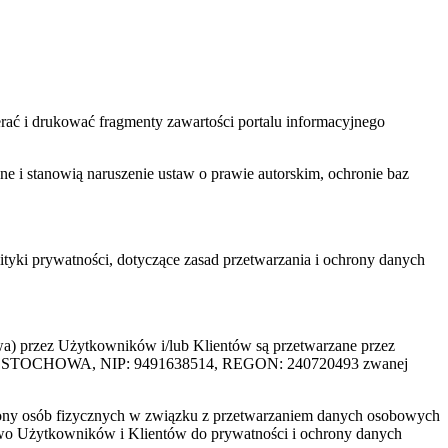
ać i drukować fragmenty zawartości portalu informacyjnego
one i stanowią naruszenie ustaw o prawie autorskim, ochronie baz
tyki prywatności, dotyczące zasad przetwarzania i ochrony danych
rzez Użytkowników i/lub Klientów są przetwarzane przez
ZĘSTOCHOWA, NIP: 9491638514, REGON: 240720493 zwanej
ony osób fizycznych w związku z przetwarzaniem danych osobowych
awo Użytkowników i Klientów do prywatności i ochrony danych