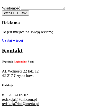
Wiadomość
WYŚLIJ TERAZ
Reklama
To jest miejsce na Twoją reklamę
Czytaj więcej
Kontakt
Tygodnik
Regionalny
7 dni
Al. Wolności 22 lok. 12
42-217 Częstochowa
Redakcja
tel. 34 374 05 02
redakcja@7dni.com.pl
redakcja7dni@interia.pl