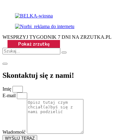
WESPRZYJ TYGODNIK 7 DNI NA ZRZUTKA.PL
Skontaktuj się z nami!
Imię
E-mail
Wiadomość
WYŚLIJ TERAZ