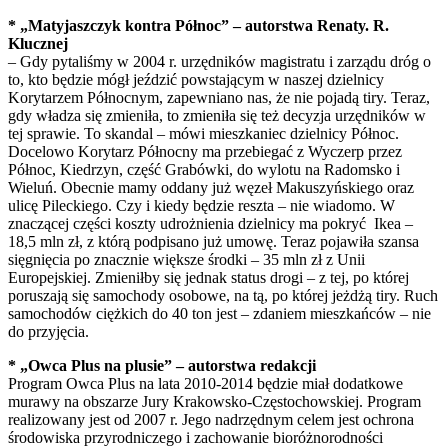
* „Matyjaszczyk kontra Północ” – autorstwa Renaty. R.
Klucznej
– Gdy pytaliśmy w 2004 r. urzędników magistratu i zarządu dróg o
to, kto będzie mógł jeździć powstającym w naszej dzielnicy
Korytarzem Północnym, zapewniano nas, że nie pojadą tiry. Teraz,
gdy władza się zmieniła, to zmieniła się też decyzja urzędników w
tej sprawie. To skandal – mówi mieszkaniec dzielnicy Północ.
Docelowo Korytarz Północny ma przebiegać z Wyczerp przez
Północ, Kiedrzyn, część Grabówki, do wylotu na Radomsko i
Wieluń. Obecnie mamy oddany już węzeł Makuszyńskiego oraz
ulicę Pileckiego. Czy i kiedy będzie reszta – nie wiadomo. W
znaczącej części koszty udrożnienia dzielnicy ma pokryć Ikea –
18,5 mln zł, z którą podpisano już umowę. Teraz pojawiła szansa
sięgnięcia po znacznie większe środki – 35 mln zł z Unii
Europejskiej. Zmieniłby się jednak status drogi – z tej, po której
poruszają się samochody osobowe, na tą, po której jeżdżą tiry. Ruch
samochodów ciężkich do 40 ton jest – zdaniem mieszkańców – nie
do przyjęcia.
* „Owca Plus na plusie” – autorstwa redakcji
Program Owca Plus na lata 2010-2014 będzie miał dodatkowe
murawy na obszarze Jury Krakowsko-Częstochowskiej. Program
realizowany jest od 2007 r. Jego nadrzędnym celem jest ochrona
środowiska przyrodniczego i zachowanie bioróżnorodności