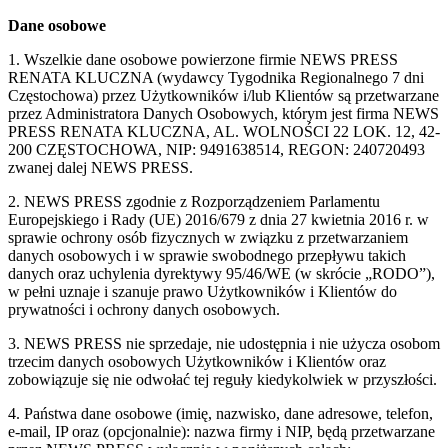
Dane osobowe
1. Wszelkie dane osobowe powierzone firmie NEWS PRESS
RENATA KLUCZNA (wydawcy Tygodnika Regionalnego 7 dni
Częstochowa) przez Użytkowników i/lub Klientów są przetwarzane
przez Administratora Danych Osobowych, którym jest firma NEWS
PRESS RENATA KLUCZNA, AL. WOLNOŚCI 22 LOK. 12, 42-
200 CZĘSTOCHOWA, NIP: 9491638514, REGON: 240720493
zwanej dalej NEWS PRESS.
2. NEWS PRESS zgodnie z Rozporządzeniem Parlamentu
Europejskiego i Rady (UE) 2016/679 z dnia 27 kwietnia 2016 r. w
sprawie ochrony osób fizycznych w związku z przetwarzaniem
danych osobowych i w sprawie swobodnego przepływu takich
danych oraz uchylenia dyrektywy 95/46/WE (w skrócie „RODO”),
w pełni uznaje i szanuje prawo Użytkowników i Klientów do
prywatności i ochrony danych osobowych.
3. NEWS PRESS nie sprzedaje, nie udostępnia i nie użycza osobom
trzecim danych osobowych Użytkowników i Klientów oraz
zobowiązuje się nie odwołać tej reguły kiedykolwiek w przyszłości.
4. Państwa dane osobowe (imię, nazwisko, dane adresowe, telefon,
e-mail, IP oraz (opcjonalnie): nazwa firmy i NIP, będą przetwarzane