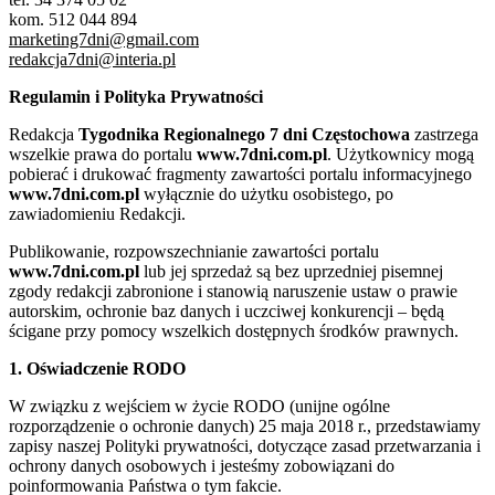
kom. 512 044 894
marketing7dni@gmail.com
redakcja7dni@interia.pl
Regulamin i Polityka Prywatności
Redakcja
Tygodnika Regionalnego 7 dni Częstochowa
zastrzega
wszelkie prawa do portalu
www.7dni.com.pl
. Użytkownicy mogą
pobierać i drukować fragmenty zawartości portalu informacyjnego
www.7dni.com.pl
wyłącznie do użytku osobistego, po
zawiadomieniu Redakcji.
Publikowanie, rozpowszechnianie zawartości portalu
www.7dni.com.pl
lub jej sprzedaż są bez uprzedniej pisemnej
zgody redakcji zabronione i stanowią naruszenie ustaw o prawie
autorskim, ochronie baz danych i uczciwej konkurencji – będą
ścigane przy pomocy wszelkich dostępnych środków prawnych.
1. Oświadczenie RODO
W związku z wejściem w życie RODO (unijne ogólne
rozporządzenie o ochronie danych) 25 maja 2018 r., przedstawiamy
zapisy naszej Polityki prywatności, dotyczące zasad przetwarzania i
ochrony danych osobowych i jesteśmy zobowiązani do
poinformowania Państwa o tym fakcie.