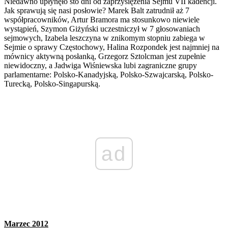
Niedawno upłynęło sto dni od zaprzysiężenia Sejmu VII kadencji.
Jak sprawują się nasi posłowie? Marek Balt zatrudnił aż 7
współpracowników, Artur Bramora ma stosunkowo niewiele
wystąpień, Szymon Giżyński uczestniczył w 7 głosowaniach
sejmowych, Izabela leszczyna w znikomym stopniu zabiega w
Sejmie o sprawy Częstochowy, Halina Rozpondek jest najmniej na
mównicy aktywną posłanką, Grzegorz Sztolcman jest zupełnie
niewidoczny, a Jadwiga Wiśniewska lubi zagraniczne grupy
parlamentarne: Polsko-Kanadyjską, Polsko-Szwajcarską, Polsko-
Turecką, Polsko-Singapurską.
ad
Marzec 2012