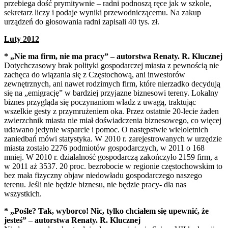
przebiega dość prymitywnie – radni podnoszą ręce jak w szkole,
sekretarz liczy i podaje wyniki przewodniczącemu. Na zakup
urządzeń do głosowania radni zapisali 40 tys. zł.
Luty 2012
* „Nie ma firm, nie ma pracy” – autorstwa Renaty. R. Klucznej
Dotychczasowy brak polityki gospodarczej miasta z pewnością nie
zachęca do wiązania się z Częstochową, ani inwestorów
zewnętrznych, ani nawet rodzimych firm, które nierzadko decydują
się na „emigrację” w bardziej przyjazne biznesowi tereny. Lokalny
biznes przygląda się poczynaniom władz z uwagą, traktując
wszelkie gesty z przymrużeniem oka. Przez ostatnie 20-lecie żaden
zwierzchnik miasta nie miał doświadczenia biznesowego, co więcej
udawano jedynie wsparcie i pomoc. O następstwie wieloletnich
zaniedbań mówi statystyka. W 2010 r. zarejestrowanych w urzędzie
miasta zostało 2276 podmiotów gospodarczych, w 2011 o 168
mniej. W 2010 r. działalność gospodarczą zakończyło 2159 firm, a
w 2011 aż 3537. 20 proc. bezrobocie w regionie częstochowskim to
bez mała fizyczny objaw niedowładu gospodarczego naszego
terenu. Jeśli nie będzie biznesu, nie będzie pracy- dla nas
wszystkich.
* „Pośle? Tak, wyborco! Nic, tylko chciałem się upewnić, że
jesteś” – autorstwa Renaty. R. Klucznej