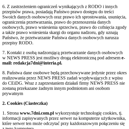
6. Z zastrzeżeniem ograniczeń wynikających z RODO i innych
przepisów prawa, posiadają Państwo prawo dostępu do treści
Swoich danych osobowych oraz prawo ich sprostowania, usunięcia,
ograniczenia przetwarzania, prawo do przenoszenia danych
osobowych, prawo wniesienia sprzeciwu, prawo do cofnięcia zgody
a także prawo wniesienia skargi do organu nadzoru, gdy uznają
Państwo, że przetwarzanie Państwa danych osobowych narusza
przepisy RODO.
7. Kontakt z osobą nadzorującą przetwarzanie danych osobowych
w NEWS PRESS jest możliwy drogą elektroniczną pod adresem
e-
mail: redakcja7dni@interia.pl.
8. Państwa dane osobowe będą przechowywane jedynie przez okres
realizowania przez NEWS PRESS zadań wypływających z wpisu
do CEiDG. Wraz z zaprzestaniem działań firmy NEWS PRESS nie
zostaną przekazane żadnym innym podmiotom ani osobom
prywatnym
2. Cookies (Ciasteczka)
1. Strona
www.7dni.com.pl
wykorzystuje technologię cookies, tj.
informacji zapisywanych przez serwer na komputerze użytkownika,
które serwer ten może odczytać przy każdorazowym połączeniu się
z tego komputera.