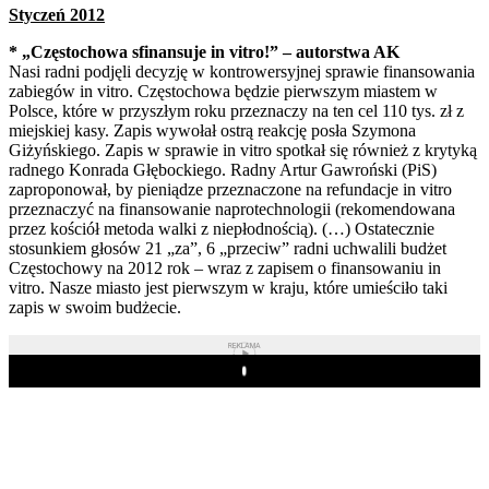
Styczeń 2012
* „Częstochowa sfinansuje in vitro!” – autorstwa AK
Nasi radni podjęli decyzję w kontrowersyjnej sprawie finansowania
zabiegów in vitro. Częstochowa będzie pierwszym miastem w
Polsce, które w przyszłym roku przeznaczy na ten cel 110 tys. zł z
miejskiej kasy. Zapis wywołał ostrą reakcję posła Szymona
Giżyńskiego. Zapis w sprawie in vitro spotkał się również z krytyką
radnego Konrada Głębockiego. Radny Artur Gawroński (PiS)
zaproponował, by pieniądze przeznaczone na refundacje in vitro
przeznaczyć na finansowanie naprotechnologii (rekomendowana
przez kościół metoda walki z niepłodnością). (…) Ostatecznie
stosunkiem głosów 21 „za”, 6 „przeciw” radni uchwalili budżet
Częstochowy na 2012 rok – wraz z zapisem o finansowaniu in
vitro. Nasze miasto jest pierwszym w kraju, które umieściło taki
zapis w swoim budżecie.
REKLAMA
Play