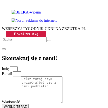
WESPRZYJ TYGODNIK 7 DNI NA ZRZUTKA.PL
Skontaktuj się z nami!
Imię
E-mail
Wiadomość
WYŚLIJ TERAZ