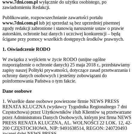
www.7dni.com.pl
wyłącznie do użytku osobistego, po
zawiadomieniu Redakcji.
Publikowanie, rozpowszechnianie zawartości portalu
www.7dni.com.pl
lub jej sprzedaż są bez uprzedniej pisemnej
zgody redakcji zabronione i stanowią naruszenie ustaw o prawie
autorskim, ochronie baz danych i uczciwej konkurencji – będą
ścigane przy pomocy wszelkich dostępnych środków prawnych.
1. Oświadczenie RODO
W związku z wejściem w życie RODO (unijne ogólne
rozporządzenie o ochronie danych) 25 maja 2018 r., przedstawiamy
zapisy naszej Polityki prywatności, dotyczące zasad przetwarzania i
ochrony danych osobowych i jesteśmy zobowiązani do
poinformowania Państwa o tym fakcie.
Dane osobowe
1. Wszelkie dane osobowe powierzone firmie NEWS PRESS
RENATA KLUCZNA (wydawcy Tygodnika Regionalnego 7 dni
Częstochowa) przez Użytkowników i/lub Klientów są przetwarzane
przez Administratora Danych Osobowych, którym jest firma NEWS
PRESS RENATA KLUCZNA, AL. WOLNOŚCI 22 LOK. 12, 42-
200 CZĘSTOCHOWA, NIP: 9491638514, REGON: 240720493
zwanej dalej NEWS PRESS.