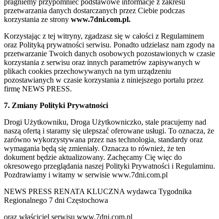
pragniemy przypomnieć podstawowe informacje z zakresu
przetwarzania danych dostarczanych przez Ciebie podczas
korzystania ze strony
www.7dni.com.pl.
Korzystając z tej witryny, zgadzasz się w całości z Regulaminem
oraz Polityką prywatności serwisu. Ponadto udzielasz nam zgody na
przetwarzanie Twoich danych osobowych pozostawionych w czasie
korzystania z serwisu oraz innych parametrów zapisywanych w
plikach cookies przechowywanych na tym urządzeniu
pozostawianych w czasie korzystania z niniejszego portalu przez
firmę NEWS PRESS.
7. Zmiany Polityki Prywatności
Drogi Użytkowniku, Droga Użytkowniczko, stale pracujemy nad
naszą ofertą i staramy się ulepszać oferowane usługi. To oznacza, że
zarówno wykorzystywana przez nas technologia, standardy oraz
wymagania będą się zmieniały. Oznacza to również, że ten
dokument będzie aktualizowany. Zachęcamy Cię więc do
okresowego przeglądania naszej Polityki Prywatności i Regulaminu.
Pozdrawiamy i witamy w serwisie www.7dni.com.pl
NEWS PRESS RENATA KLUCZNA wydawca Tygodnika
Regionalnego 7 dni Częstochowa
oraz właściciel serwisu www.7dni.com.pl