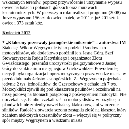
wskazanych terenów, poprzez przywrócenie i utrzymanie wypasu
owiec na halach i polanach górskich oraz murawach
kserotermicznych. W pierwszym roku realizacji programu (2008) na
Jurze wypasano 156 sztuk owiec matek, w 2011 r. już 201 sztuk
owiec i 373 sztuk kóz.
Kwiecień 2012
* „Klaksony przerwały jasnogórskie milczenie” – autorstwa IM
Stało się. Wiktor Węgrzyn nie tylko podzielił środowisko
motocyklistów, ale dodatkowo poróżnił je z Jasną Górą. Szef
Stowarzyszenia Rajdu Katyńskiego i organizator Zlotu
Gwiaździstego, przeniósł uroczystości pielgrzymkowe z Jasnej
Góry do sanktuarium maryjnego w Gietrzwałdzie. Powodem tej
decyzji była organizacja imprez muzycznych przez władze miasta w
przededniu nabożeństw jasnogórskich. Za Węgrzynem pojechało
jedynie 2 tys. jednośladów, do Częstochowy zjechało ich 7 tys.
Motocykliści zjawili się pod klasztorem paulinów i oczekiwali na
mszę polową na błoniach połączoną z poświęceniem motocykli. Nie
doczekali się. Paulini czekali zaś na motocyklistów w bazylice, a
planów ich nie zmieniły nawet hałasy klaksonów, ani warczenie
silników. Radość z otwarcia sezonu zastąpiła złość na klasztor, który
zdaniem niektórych uczestników zlotu – włączył się w polityczny
spór między Węgrzynem a władzami miasta.