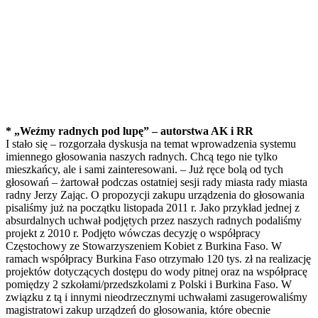
* „Weźmy radnych pod lupę” – autorstwa AK i RR
I stało się – rozgorzała dyskusja na temat wprowadzenia systemu
imiennego głosowania naszych radnych. Chcą tego nie tylko
mieszkańcy, ale i sami zainteresowani. – Już ręce bolą od tych
głosowań – żartował podczas ostatniej sesji rady miasta rady miasta
radny Jerzy Zając. O propozycji zakupu urządzenia do głosowania
pisaliśmy już na początku listopada 2011 r. Jako przykład jednej z
absurdalnych uchwał podjętych przez naszych radnych podaliśmy
projekt z 2010 r. Podjęto wówczas decyzję o współpracy
Częstochowy ze Stowarzyszeniem Kobiet z Burkina Faso. W
ramach współpracy Burkina Faso otrzymało 120 tys. zł na realizację
projektów dotyczących dostępu do wody pitnej oraz na współpracę
pomiędzy 2 szkołami/przedszkolami z Polski i Burkina Faso. W
związku z tą i innymi nieodrzecznymi uchwałami zasugerowaliśmy
magistratowi zakup urządzeń do głosowania, które obecnie