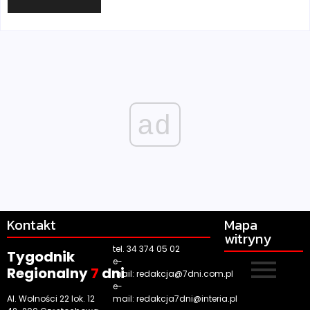
ad
Kontakt
Mapa
witryny
tel. 34 374 05 02
Tygodnik
e-
Regionalny
7
dni
mail:
redakcja@7dni.com.pl
e-
Al. Wolności 22 lok. 12
mail:
redakcja7dni@interia.pl