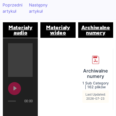
Poprzedni
Następny
artykuł
artykuł
Materiały
Materiały
Archiwalne
audio
wideo
numery
Archiwalne
numery
1 Sub Category
|
162 plików
Last Updated:
2026-07-23
00:00