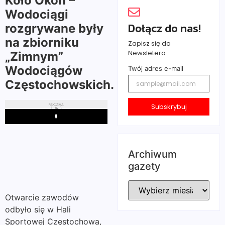
Koło Okoń –
Wodociągi
Dołącz do nas!
rozgrywane były
na zbiorniku
Zapisz się do
Newsletera
„Zimnym”
Wodociągów
Twój adres e-mail
Częstochowskich.
Subskrybuj
REKLAMA
Play
Archiwum
gazety
Otwarcie zawodów
odbyło się w Hali
Sportowej Częstochowa,