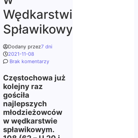
Wędkarstwie
Spławikowym
Dodany przez
7 dni
2021-11-08
Brak komentarzy
Częstochowa już
kolejny raz
gościła
najlepszych
młodzieżowców
w wędkarstwie
spławikowym.