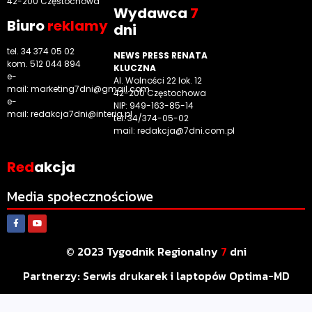
42-200 Częstochowa
Wyd
awca
7
Biuro
reklamy
dni
tel. 34 374 05 02
NEWS PRESS RENATA
kom. 512 044 894
KLUCZNA
e-
Al. Wolności 22 lok. 12
mail:
marketing7dni@gmail.com
42-200 Częstochowa
e-
NIP: 949-163-85-14
mail:
redakcja7dni@interia.pl
tel. 34/374-05-02
mail: redakcja@7dni.com.pl
Red
akcja
Media społecznościowe
© 2023 Tygodnik Regionalny
7
dni
Partnerzy:
Serwis drukarek i laptopów Optima-MD