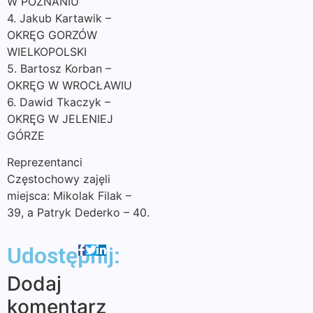
W POZNANIU
4. Jakub Kartawik –
OKRĘG GORZÓW
WIELKOPOLSKI
5. Bartosz Korban –
OKRĘG W WROCŁAWIU
6. Dawid Tkaczyk –
OKRĘG W JELENIEJ
GÓRZE
Reprezentanci
Częstochowy zajęli
miejsca: Mikolak Filak –
39, a Patryk Dederko – 40.
Udostępnij:
Dodaj
komentarz