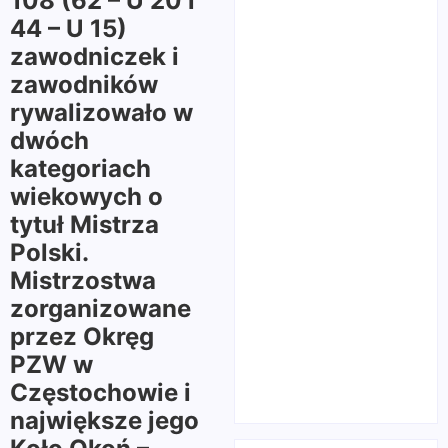
108 (62 – U 20 i
44 – U 15)
zawodniczek i
zawodników
rywalizowało w
dwóch
kategoriach
wiekowych o
tytuł Mistrza
Polski.
Mistrzostwa
zorganizowane
przez Okręg
PZW w
Częstochowie i
największe jego