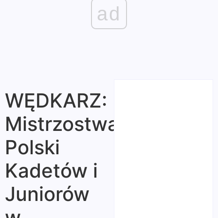
ad
WĘDKARZ:
Mistrzostwa
Polski
Kadetów i
Juniorów
w