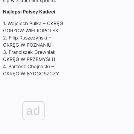
się w z duchem sportu.
Najlepsi Polscy Kadeci
1. Wojciech Pulka – OKRĘG
GORZÓW WIELKOPOLSKI
2. Filip Ruszczyński –
OKRĘG W POZNANIU
3. Franciszek Drewniak –
OKRĘG W PRZEMYŚLU
4. Bartosz Chojnacki –
OKRĘG W BYDGOSZCZY
ad