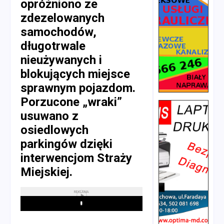
opróżniono ze
zdezelowanych
samochodów,
długotrwale
nieużywanych i
blokujących miejsce
sprawnym pojazdom.
Porzucone „wraki”
usuwano z
osiedlowych
parkingów dzięki
interwencjom Straży
Miejskiej.
REKLAMA
Play