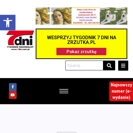
Otwórz pasek narzędzi
WESPRZYJ TYGODNIK 7 DNI NA
ZRZUTKA.PL
Najnowszy
numer (e-
wydanie)