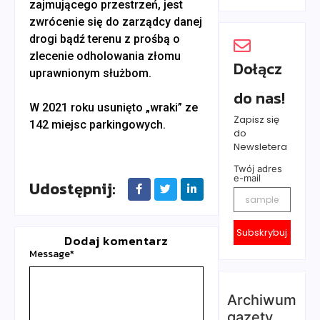
zajmującego przestrzeń, jest
zwrócenie się do zarządcy danej
drogi bądź terenu z prośbą o
zlecenie odholowania złomu
Dołącz
uprawnionym służbom.
do nas!
W 2021 roku usunięto „wraki” ze
Zapisz się
142 miejsc parkingowych.
do
Newsletera
Twój adres
e-mail
Udostępnij:
Subskrybuj
Dodaj komentarz
Message
*
Archiwum
gazety