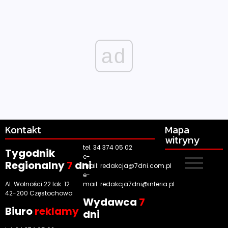
ad
Kontakt
Mapa
witryny
tel. 34 374 05 02
Tygodnik
e-
Regionalny
7
dni
mail:
redakcja@7dni.com.pl
e-
Al. Wolności 22 lok. 12
mail:
redakcja7dni@interia.pl
42-200 Częstochowa
Wyd
awca
7
Biuro
reklamy
dni