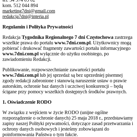
kom. 512 044 894
marketing7dni@gmail.com
redakcja7dni@interia.pl
Regulamin i Polityka Prywatności
Redakcja
Tygodnika Regionalnego 7 dni Częstochowa
zastrzega
wszelkie prawa do portalu
www.7dni.com.pl
. Użytkownicy mogą
pobierać i drukować fragmenty zawartości portalu informacyjnego
www.7dni.com.pl
wyłącznie do użytku osobistego, po
zawiadomieniu Redakcji.
Publikowanie, rozpowszechnianie zawartości portalu
www.7dni.com.pl
lub jej sprzedaż są bez uprzedniej pisemnej
zgody redakcji zabronione i stanowią naruszenie ustaw o prawie
autorskim, ochronie baz danych i uczciwej konkurencji – będą
ścigane przy pomocy wszelkich dostępnych środków prawnych.
1. Oświadczenie RODO
W związku z wejściem w życie RODO (unijne ogólne
rozporządzenie o ochronie danych) 25 maja 2018 r., przedstawiamy
zapisy naszej Polityki prywatności, dotyczące zasad przetwarzania i
ochrony danych osobowych i jesteśmy zobowiązani do
poinformowania Państwa o tym fakcie.