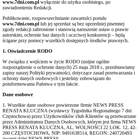
www.7dni.com.pl
wyłącznie do użytku osobistego, po
zawiadomieniu Redakcji.
Publikowanie, rozpowszechnianie zawartości portalu
www.7dni.com.pl
lub jej sprzedaż są bez uprzedniej pisemnej
zgody redakcji zabronione i stanowią naruszenie ustaw o prawie
autorskim, ochronie baz danych i uczciwej konkurencji – będą
ścigane przy pomocy wszelkich dostępnych środków prawnych.
1. Oświadczenie RODO
W związku z wejściem w życie RODO (unijne ogólne
rozporządzenie o ochronie danych) 25 maja 2018 r., przedstawiamy
zapisy naszej Polityki prywatności, dotyczące zasad przetwarzania i
ochrony danych osobowych i jesteśmy zobowiązani do
poinformowania Państwa o tym fakcie.
Dane osobowe
1. Wszelkie dane osobowe powierzone firmie NEWS PRESS
RENATA KLUCZNA (wydawcy Tygodnika Regionalnego 7 dni
Częstochowa) przez Użytkowników i/lub Klientów są przetwarzane
przez Administratora Danych Osobowych, którym jest firma NEWS
PRESS RENATA KLUCZNA, AL. WOLNOŚCI 22 LOK. 12, 42-
200 CZĘSTOCHOWA, NIP: 9491638514, REGON: 240720493
zwanej dalej NEWS PRESS.