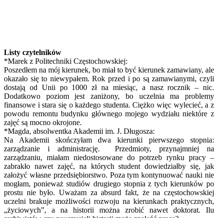
Listy czytelników
*Marek z Politechniki Częstochowskiej:
Poszedłem na mój kierunek, bo miał to być kierunek zamawiany, ale
okazało się to niewypałem. Rok przed i po są zamawianymi, czyli
dostają od Unii po 1000 zł na miesiąc, a nasz rocznik – nic.
Dodatkowo poziom jest zaniżony, bo uczelnia ma problemy
finansowe i stara się o każdego studenta. Ciężko więc wylecieć, a z
powodu remontu budynku głównego mojego wydziału niektóre z
zajęć są mocno okrojone.
*Magda, absolwentka Akademii im. J. Długosza:
Na Akademii skończyłam dwa kierunki pierwszego stopnia:
zarządzanie i administrację. Przedmioty, przynajmniej na
zarządzaniu, miałam niedostosowane do potrzeb rynku pracy –
zabrakło nawet zajęć, na których student dowiedziałby się, jak
założyć własne przedsiębiorstwo. Poza tym kontynuować nauki nie
mogłam, ponieważ studiów drugiego stopnia z tych kierunków po
prostu nie było. Uważam za absurd fakt, że na częstochowskiej
uczelni brakuje możliwości rozwoju na kierunkach praktycznych,
„życiowych”, a na historii można zrobić nawet doktorat. Ilu