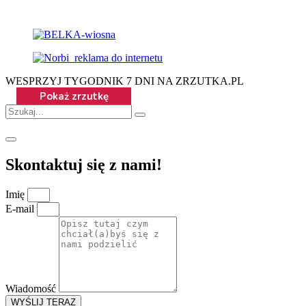
WESPRZYJ TYGODNIK 7 DNI NA ZRZUTKA.PL
Skontaktuj się z nami!
Imię
E-mail
Wiadomość
WYŚLIJ TERAZ