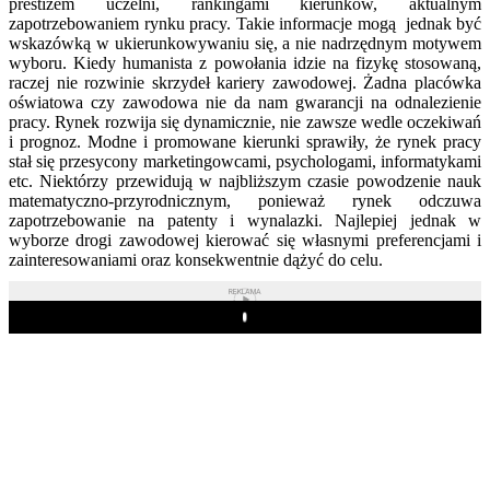
prestiżem uczelni, rankingami kierunków, aktualnym
zapotrzebowaniem rynku pracy. Takie informacje mogą jednak być
wskazówką w ukierunkowywaniu się, a nie nadrzędnym motywem
wyboru. Kiedy humanista z powołania idzie na fizykę stosowaną,
raczej nie rozwinie skrzydeł kariery zawodowej. Żadna placówka
oświatowa czy zawodowa nie da nam gwarancji na odnalezienie
pracy. Rynek rozwija się dynamicznie, nie zawsze wedle oczekiwań
i prognoz. Modne i promowane kierunki sprawiły, że rynek pracy
stał się przesycony marketingowcami, psychologami, informatykami
etc. Niektórzy przewidują w najbliższym czasie powodzenie nauk
matematyczno-przyrodnicznym, ponieważ rynek odczuwa
zapotrzebowanie na patenty i wynalazki. Najlepiej jednak w
wyborze drogi zawodowej kierować się własnymi preferencjami i
zainteresowaniami oraz konsekwentnie dążyć do celu.
REKLAMA
Play