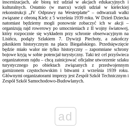
inscenizacjach, ale biorą też udział w akcjach edukacyjnych i
kulturalnych. Ostatnio (w marcu) wzięli udział w kieleckiej
rekonstrukcji „IV Odprawy na Westerplatte” – odtwarzali walki
związane z obroną Kielc z 5 września 1939 roku. W Dzień Dziecka
natomiast będziemy mogli ponownie zobaczyć ich w akcji –
organizują rajd rowerowy po umocnieniach z II wojny światowej,
który rozpocznie się wykładem przy schronie obserwacyjnym na
Lisińcu, podąży Szlakiem 7. Dywizji Piechoty, a zakończy
piknikiem historycznym na placu Biegańskiego. Przedsięwzięcie
będzie miało walor nie tylko historyczny – zapomniane schrony
bojowe kryją w sobie potencjał turystyczny. Taki też cel przyświeca
organizatorom rajdu – chcą zainicjować oficjalne utworzenie szlaku
turystycznego po obiektach związanych z przedwojennym
garnizonem częstochowskim i bitwami z września 1939 roku.
Głównymi organizatorami imprezy jest Zespół Szkół Technicznym i
Zespół Szkół Samochodowo-Budowlanych.
ad