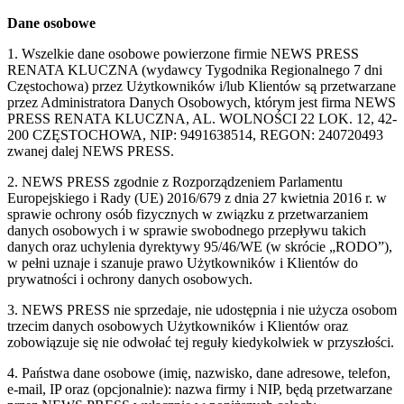
Dane osobowe
1. Wszelkie dane osobowe powierzone firmie NEWS PRESS
RENATA KLUCZNA (wydawcy Tygodnika Regionalnego 7 dni
Częstochowa) przez Użytkowników i/lub Klientów są przetwarzane
przez Administratora Danych Osobowych, którym jest firma NEWS
PRESS RENATA KLUCZNA, AL. WOLNOŚCI 22 LOK. 12, 42-
200 CZĘSTOCHOWA, NIP: 9491638514, REGON: 240720493
zwanej dalej NEWS PRESS.
2. NEWS PRESS zgodnie z Rozporządzeniem Parlamentu
Europejskiego i Rady (UE) 2016/679 z dnia 27 kwietnia 2016 r. w
sprawie ochrony osób fizycznych w związku z przetwarzaniem
danych osobowych i w sprawie swobodnego przepływu takich
danych oraz uchylenia dyrektywy 95/46/WE (w skrócie „RODO”),
w pełni uznaje i szanuje prawo Użytkowników i Klientów do
prywatności i ochrony danych osobowych.
3. NEWS PRESS nie sprzedaje, nie udostępnia i nie użycza osobom
trzecim danych osobowych Użytkowników i Klientów oraz
zobowiązuje się nie odwołać tej reguły kiedykolwiek w przyszłości.
4. Państwa dane osobowe (imię, nazwisko, dane adresowe, telefon,
e-mail, IP oraz (opcjonalnie): nazwa firmy i NIP, będą przetwarzane