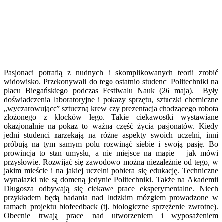
Pasjonaci potrafią z nudnych i skomplikowanych teorii zrobić
widowisko. Przekonywali do tego ostatnio studenci Politechniki na
placu Biegańskiego podczas Festiwalu Nauk (26 maja). Były
doświadczenia laboratoryjne i pokazy sprzętu, sztuczki chemiczne
„wyczarowujące” sztuczną krew czy prezentacja chodzącego robota
złożonego z klocków lego. Takie ciekawostki wystawiane
okazjonalnie na pokaz to ważna część życia pasjonatów. Kiedy
jedni studenci narzekają na różne aspekty swoich uczelni, inni
próbują na tym samym polu rozwinąć siebie i swoją pasję. Bo
prowincja to stan umysłu, a nie miejsce na mapie – jak mówi
przysłowie. Rozwijać się zawodowo można niezależnie od tego, w
jakim mieście i na jakiej uczelni pobiera się edukację. Techniczne
wynalazki nie są domeną jedynie Politechniki. Także na Akademii
Długosza odbywają się ciekawe prace eksperymentalne. Niech
przykładem będą badania nad ludzkim mózgiem prowadzone w
ramach projektu biofeedback (tj. biologiczne sprzężenie zwrotne).
Obecnie trwają prace nad utworzeniem i wyposażeniem