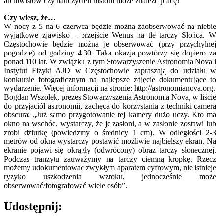
archiwistów czy nauczycieli historii może znaleźć pracę?
Czy wiesz, że…
W nocy z 5 na 6 czerwca będzie można zaobserwować na niebie
wyjątkowe zjawisko – przejście Wenus na tle tarczy Słońca. W
Częstochowie będzie można je obserwować (przy przychylnej
pogodzie) od godziny 4.30. Taka okazja powtórzy się dopiero za
ponad 110 lat. W związku z tym Stowarzyszenie Astronomia Nova i
Instytut Fizyki AJD w Częstochowie zapraszają do udziału w
konkursie fotograficznym na najlepsze zdjęcie dokumentujące to
wydarzenie. Więcej informacji na stronie: http://astronomianova.org.
Bogdan Wszołek, prezes Stowarzyszenia Astronomia Nova, w liście
do przyjaciół astronomii, zachęca do korzystania z techniki camera
obscura: „Już samo przygotowanie tej kamery dużo uczy. Kto ma
okno na wschód, wystarczy, że je zasłoni, a w zasłonie zostawi lub
zrobi dziurkę (powiedzmy o średnicy 1 cm). W odległości 2-3
metrów od okna wystarczy postawić możliwie najbielszy ekran. Na
ekranie pojawi się okrągły (odwrócony) obraz tarczy słonecznej.
Podczas tranzytu zauważymy na tarczy ciemną kropkę. Rzecz
możemy udokumentować zwykłym aparatem cyfrowym, nie istnieje
ryzyko uszkodzenia wzroku, jednocześnie może
obserwować/fotografować wiele osób”.
Udostępnij: