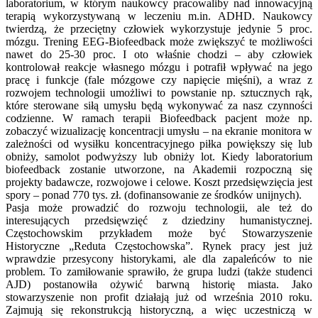
laboratorium, w którym naukowcy pracowaliby nad innowacyjną
terapią wykorzystywaną w leczeniu m.in. ADHD. Naukowcy
twierdzą, że przeciętny człowiek wykorzystuje jedynie 5 proc.
mózgu. Trening EEG-Biofeedback może zwiększyć te możliwości
nawet do 25-30 proc. I oto właśnie chodzi – aby człowiek
kontrolował reakcje własnego mózgu i potrafił wpływać na jego
pracę i funkcje (fale mózgowe czy napięcie mięśni), a wraz z
rozwojem technologii umożliwi to powstanie np. sztucznych rąk,
które sterowane siłą umysłu będą wykonywać za nasz czynności
codzienne. W ramach terapii Biofeedback pacjent może np.
zobaczyć wizualizację koncentracji umysłu – na ekranie monitora w
zależności od wysiłku koncentracyjnego piłka powiększy się lub
obniży, samolot podwyższy lub obniży lot. Kiedy laboratorium
biofeedback zostanie utworzone, na Akademii rozpoczną się
projekty badawcze, rozwojowe i celowe. Koszt przedsięwzięcia jest
spory – ponad 770 tys. zł. (dofinansowanie ze środków unijnych).
Pasja może prowadzić do rozwoju technologii, ale też do
interesujących przedsięwzięć z dziedziny humanistycznej.
Częstochowskim przykładem może być Stowarzyszenie
Historyczne „Reduta Częstochowska”. Rynek pracy jest już
wprawdzie przesycony historykami, ale dla zapaleńców to nie
problem. To zamiłowanie sprawiło, że grupa ludzi (także studenci
AJD) postanowiła ożywić barwną historię miasta. Jako
stowarzyszenie non profit działają już od września 2010 roku.
Zajmują się rekonstrukcją historyczną, a więc uczestniczą w