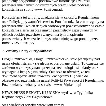
pragniemy przypomnieć podstawowe informacje z zakresu
przetwarzania danych dostarczanych przez Ciebie podczas
korzystania ze strony
www.7dni.com.pl.
Korzystając z tej witryny, zgadzasz się w całości z Regulaminem
oraz Polityką prywatności serwisu. Ponadto udzielasz nam zgody na
przetwarzanie Twoich danych osobowych pozostawionych w czasie
korzystania z serwisu oraz innych parametrów zapisywanych w
plikach cookies przechowywanych na tym urządzeniu
pozostawianych w czasie korzystania z niniejszego portalu przez
firmę NEWS PRESS.
7. Zmiany Polityki Prywatności
Drogi Użytkowniku, Droga Użytkowniczko, stale pracujemy nad
naszą ofertą i staramy się ulepszać oferowane usługi. To oznacza, że
zarówno wykorzystywana przez nas technologia, standardy oraz
wymagania będą się zmieniały. Oznacza to również, że ten
dokument będzie aktualizowany. Zachęcamy Cię więc do
okresowego przeglądania naszej Polityki Prywatności i Regulaminu.
Pozdrawiamy i witamy w serwisie www.7dni.com.pl
NEWS PRESS RENATA KLUCZNA wydawca Tygodnika
Regionalnego 7 dni Częstochowa
oraz właściciel serwisu www.7dni.com.pl