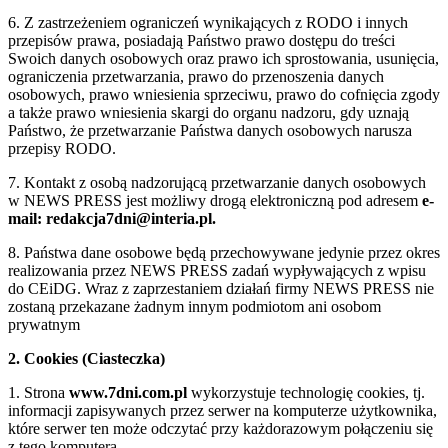
6. Z zastrzeżeniem ograniczeń wynikających z RODO i innych
przepisów prawa, posiadają Państwo prawo dostępu do treści
Swoich danych osobowych oraz prawo ich sprostowania, usunięcia,
ograniczenia przetwarzania, prawo do przenoszenia danych
osobowych, prawo wniesienia sprzeciwu, prawo do cofnięcia zgody
a także prawo wniesienia skargi do organu nadzoru, gdy uznają
Państwo, że przetwarzanie Państwa danych osobowych narusza
przepisy RODO.
7. Kontakt z osobą nadzorującą przetwarzanie danych osobowych
w NEWS PRESS jest możliwy drogą elektroniczną pod adresem
e-
mail: redakcja7dni@interia.pl.
8. Państwa dane osobowe będą przechowywane jedynie przez okres
realizowania przez NEWS PRESS zadań wypływających z wpisu
do CEiDG. Wraz z zaprzestaniem działań firmy NEWS PRESS nie
zostaną przekazane żadnym innym podmiotom ani osobom
prywatnym
2. Cookies (Ciasteczka)
1. Strona
www.7dni.com.pl
wykorzystuje technologię cookies, tj.
informacji zapisywanych przez serwer na komputerze użytkownika,
które serwer ten może odczytać przy każdorazowym połączeniu się
z tego komputera.