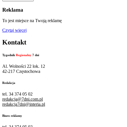
Reklama
To jest miejsce na Twoją reklamę
Czytaj więcej
Kontakt
Tygodnik
Regionalny
7 dni
Al. Wolności 22 lok. 12
42-217 Częstochowa
Redakcja
tel. 34 374 05 02
redakcja@7dni.com.pl
redakcja7dni@interia.pl
Biuro reklamy
tel. 34 374 05 02