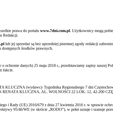
szelkie prawa do portalu
www.7dni.com.pl
. Użytkownicy mogą pobier
u Redakcji.
.pl
lub jej sprzedaż są bez uprzedniej pisemnej zgody redakcji zabroni
ch dostępnych środków prawnych.
 ochronie danych) 25 maja 2018 r., przedstawiamy zapisy naszej Poli
 fakcie.
 KLUCZNA (wydawcy Tygodnika Regionalnego 7 dni Częstochowa) p
 PRESS RENATA KLUCZNA, AL. WOLNOŚCI 22 LOK. 12, 42-200 C
go i Rady (UE) 2016/679 z dnia 27 kwietnia 2016 r. w sprawie ochr
yrektywy 95/46/WE (w skrócie „RODO”), w pełni uznaje i szanuje pr