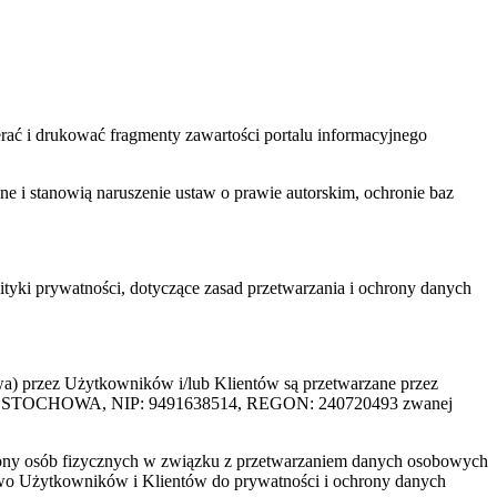
ać i drukować fragmenty zawartości portalu informacyjnego
one i stanowią naruszenie ustaw o prawie autorskim, ochronie baz
tyki prywatności, dotyczące zasad przetwarzania i ochrony danych
rzez Użytkowników i/lub Klientów są przetwarzane przez
ZĘSTOCHOWA, NIP: 9491638514, REGON: 240720493 zwanej
ony osób fizycznych w związku z przetwarzaniem danych osobowych
awo Użytkowników i Klientów do prywatności i ochrony danych