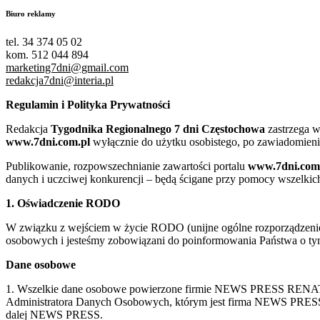
Biuro reklamy
tel. 34 374 05 02
kom. 512 044 894
marketing7dni@gmail.com
redakcja7dni@interia.pl
Regulamin i Polityka Prywatności
Redakcja
Tygodnika Regionalnego 7 dni Częstochowa
zastrzega w
www.7dni.com.pl
wyłącznie do użytku osobistego, po zawiadomieni
Publikowanie, rozpowszechnianie zawartości portalu
www.7dni.com
danych i uczciwej konkurencji – będą ścigane przy pomocy wszelki
1. Oświadczenie RODO
W związku z wejściem w życie RODO (unijne ogólne rozporządzenie o
osobowych i jesteśmy zobowiązani do poinformowania Państwa o tym
Dane osobowe
1. Wszelkie dane osobowe powierzone firmie NEWS PRESS RENATA
Administratora Danych Osobowych, którym jest firma NEWS
dalej NEWS PRESS.