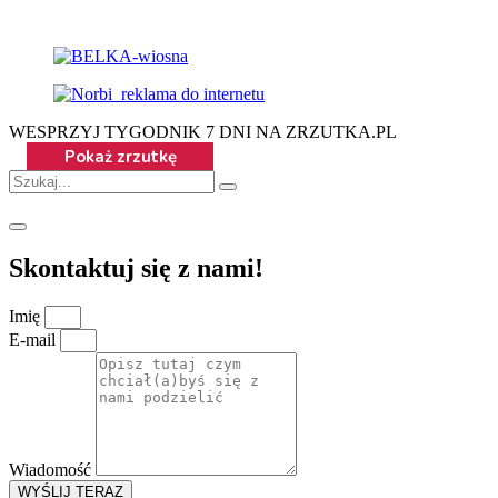
WESPRZYJ TYGODNIK 7 DNI NA ZRZUTKA.PL
Skontaktuj się z nami!
Imię
E-mail
Wiadomość
WYŚLIJ TERAZ