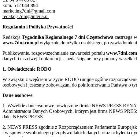
kom. 512 044 894
marketing7dni@gmail.com
redakcja7dni@interia.pl
Regulamin i Polityka Prywatności
Redakcja
Tygodnika Regionalnego 7 dni Częstochowa
zastrzega w
www.7dni.com.pl
wyłącznie do użytku osobistego, po zawiadomieni
Publikowanie, rozpowszechnianie zawartości portalu
www.7dni.com
danych i uczciwej konkurencji – będą ścigane przy pomocy wszelki
1. Oświadczenie RODO
W związku z wejściem w życie RODO (unijne ogólne rozporządzenie o
osobowych i jesteśmy zobowiązani do poinformowania Państwa o tym
Dane osobowe
1. Wszelkie dane osobowe powierzone firmie NEWS PRESS RENATA
Administratora Danych Osobowych, którym jest firma NEWS
dalej NEWS PRESS.
2. NEWS PRESS zgodnie z Rozporządzeniem Parlamentu Europejskie
i w sprawie swobodnego przepływu takich danych oraz uchylenia d