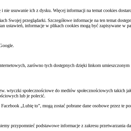
ę i nie usuwanie ich z dysku. Więcej informacji na temat cookies dostar
ch Swojej przeglądarki. Szczegółowe informacje na ten temat dostępne
mian ustawień, informacje w plikach cookies mogą być zapisywane w p
Google.
rnetowych, zarówno tych dostępnych dzięki linkom umieszczonym na na
 tzw. wtyczki społecznościowe do mediów społecznościowych takich j
ściowych lub je polecić.
k Facebook „Lubię to”, mogą zostać pobrane dane osobowe przez te po
my przypomnieć podstawowe informacje z zakresu przetwarzania dany