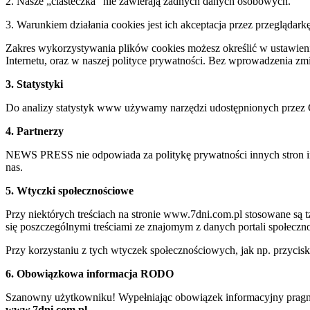
2. Nasze „ciasteczka” nie zawierają żadnych danych osobowych.
3. Warunkiem działania cookies jest ich akceptacja przez przeglądark
Zakres wykorzystywania plików cookies możesz określić w ustawienia
Internetu, oraz w naszej polityce prywatności. Bez wprowadzenia z
3. Statystyki
Do analizy statystyk www używamy narzędzi udostępnionych przez 
4. Partnerzy
NEWS PRESS nie odpowiada za politykę prywatności innych stron inte
nas.
5. Wtyczki społecznościowe
Przy niektórych treściach na stronie www.7dni.com.pl stosowane są
się poszczególnymi treściami ze znajomym z danych portali społeczno
Przy korzystaniu z tych wtyczek społecznościowych, jak np. przycis
6. Obowiązkowa informacja RODO
Szanowny użytkowniku! Wypełniając obowiązek informacyjny pragnie
www.7dni.com.pl.