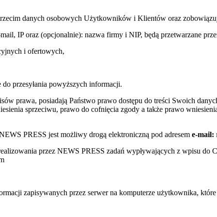
trzecim danych osobowych Użytkowników i Klientów oraz zobowiązuje s
e-mail, IP oraz (opcjonalnie): nazwa firmy i NIP, będą przetwarzane
yjnych i ofertowych,
 do przesyłania powyższych informacji.
sów prawa, posiadają Państwo prawo dostępu do treści Swoich danych
sienia sprzeciwu, prawo do cofnięcia zgody a także prawo wniesienia
w NEWS PRESS jest możliwy drogą elektroniczną pod adresem
e-mail:
s realizowania przez NEWS PRESS zadań wypływających z wpisu do 
ym
nformacji zapisywanych przez serwer na komputerze użytkownika, któr