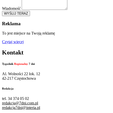
Wiadomość
WYŚLIJ TERAZ
Reklama
To jest miejsce na Twoją reklamę
Czytaj więcej
Kontakt
Tygodnik
Regionalny
7 dni
Al. Wolności 22 lok. 12
42-217 Częstochowa
Redakcja
tel. 34 374 05 02
redakcja@7dni.com.pl
redakcja7dni@interia.pl