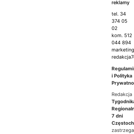
reklamy
tel. 34
374 05
02
kom. 512
044 894
marketin
redakcja7
Regulami
i Polityka
Prywatno
Redakcja
Tygodnik
Regional
7 dni
Częstoc
zastrzeg