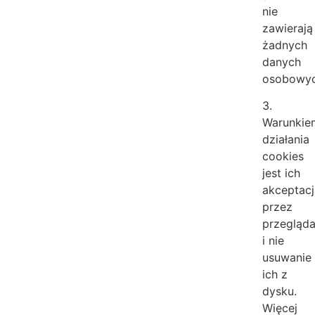
nie
zawierają
żadnych
danych
osobowyc
3.
Warunkie
działania
cookies
jest ich
akceptac
przez
przegląd
i nie
usuwanie
ich z
dysku.
Więcej