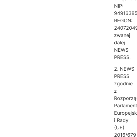
NIP:
94916385
REGON:
2407204
zwanej
dalej
NEWS
PRESS.
2. NEWS
PRESS
zgodnie
z
Rozporzą
Parlamen
Europejs
i Rady
(UE)
2016/679