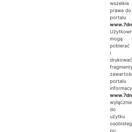
wszelkie
prawa do
portalu
www.7dni
Użytkown
mogą
pobierać
i
drukowa
fragment
zawartoś
portalu
informac
www.7dni
wyłączni
do
użytku
osobisteg
po