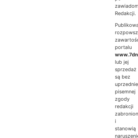
zawiadom
Redakcji.
Publikowa
rozpowsz
zawartoś
portalu
www.7dni
lub jej
sprzedaż
są bez
uprzednie
pisemnej
zgody
redakcji
zabronio
i
stanowią
naruszeni