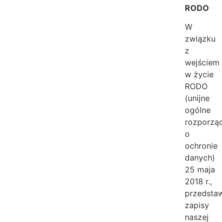
RODO
W
związku
z
wejściem
w życie
RODO
(unijne
ogólne
rozporzą
o
ochronie
danych)
25 maja
2018 r.,
przedsta
zapisy
naszej