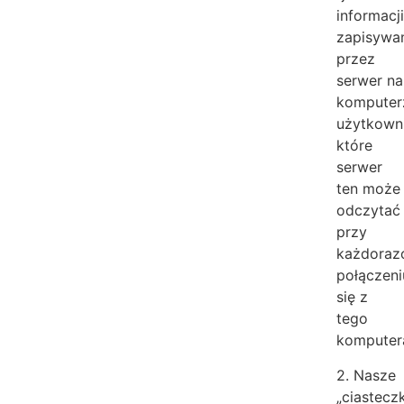
informacj
zapisywa
przez
serwer na
komputer
użytkown
które
serwer
ten może
odczytać
przy
każdora
połączeni
się z
tego
komputer
2. Nasze
„ciastecz