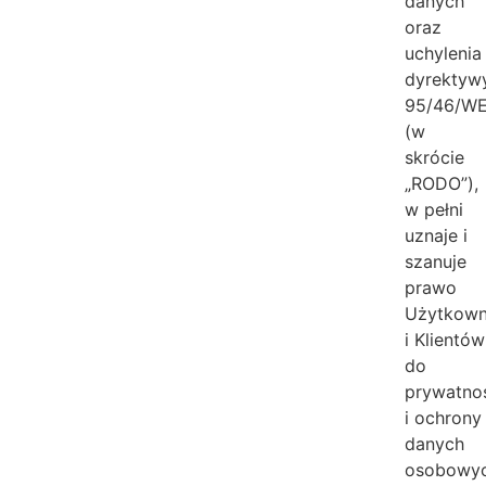
danych
oraz
uchylenia
dyrektyw
95/46/W
(w
skrócie
„RODO”),
w pełni
uznaje i
szanuje
prawo
Użytkow
i Klientów
do
prywatno
i ochrony
danych
osobowyc