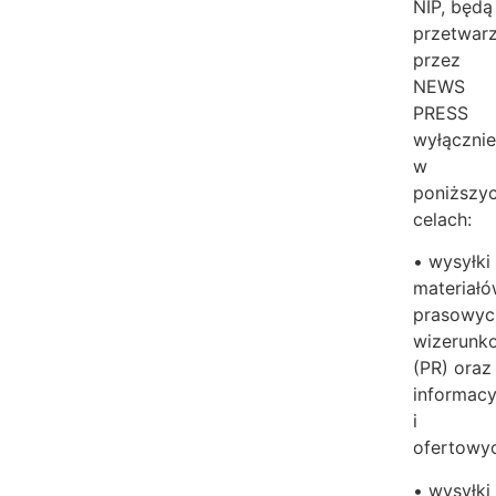
NIP, będą
przetwar
przez
NEWS
PRESS
wyłączni
w
poniższy
celach:
• wysyłki
materiał
prasowyc
wizerunk
(PR) oraz
informacy
i
ofertowy
• wysyłki