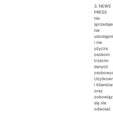
3. NEWS
PRESS
nie
sprzedaje
nie
udostępn
i nie
użycza
osobom
trzecim
danych
osobowy
Użytkow
i Klientów
oraz
zobowiąz
się nie
odwołać