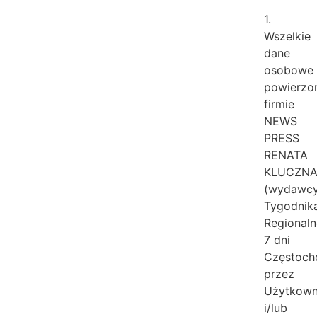
1.
Wszelkie
dane
osobowe
powierzo
firmie
NEWS
PRESS
RENATA
KLUCZN
(wydawc
Tygodnik
Regional
7 dni
Częstoch
przez
Użytkow
i/lub