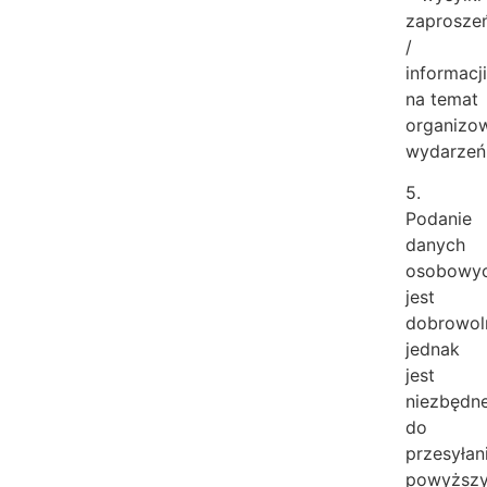
zaprosze
/
informacj
na temat
organizo
wydarzeń
5.
Podanie
danych
osobowy
jest
dobrowol
jednak
jest
niezbędn
do
przesyłan
powyższ