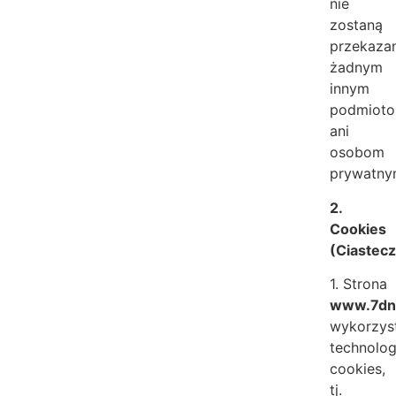
nie
zostaną
przekaza
żadnym
innym
podmiot
ani
osobom
prywatn
2.
Cookies
(Ciastec
1. Strona
www.7dni
wykorzys
technolog
cookies,
tj.