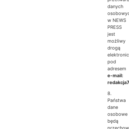
danych
osobowy
w NEWS
PRESS
jest
możliwy
drogą
elektroni
pod
adresem
e-mail:
redakcja7
8.
Państwa
dane
osobowe
będą
przecho