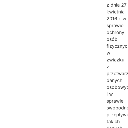
z dnia 27
kwietnia
2016 r. w
sprawie
ochrony
osób
fizycznyc
w
związku
z
przetwar
danych
osobowy
i w
sprawie
swobodn
przepływ
takich