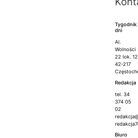
Kont
Tygodni
dni
Al.
Wolności
22 lok. 12
42-217
Częstoc
Redakcja
tel. 34
374 05
02
redakcja
redakcja7
Biuro