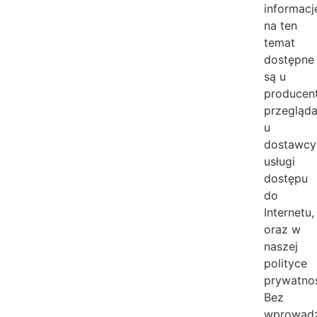
informacj
na ten
temat
dostępne
są u
producen
przegląda
u
dostawcy
usługi
dostępu
do
Internetu,
oraz w
naszej
polityce
prywatnoś
Bez
wprowadz