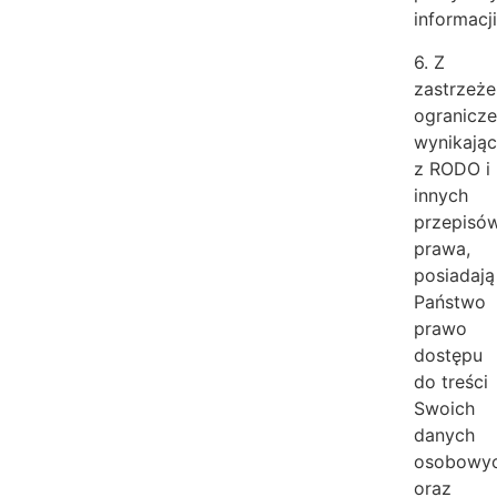
informacji
6. Z
zastrzeż
ogranicz
wynikają
z RODO i
innych
przepisó
prawa,
posiadają
Państwo
prawo
dostępu
do treści
Swoich
danych
osobowy
oraz