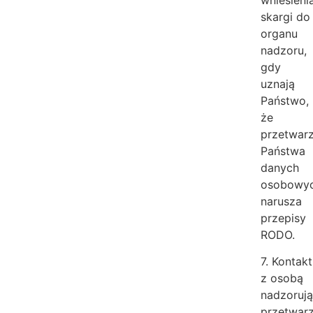
skargi do
organu
nadzoru,
gdy
uznają
Państwo,
że
przetwar
Państwa
danych
osobowy
narusza
przepisy
RODO.
7. Kontakt
z osobą
nadzoruj
przetwar