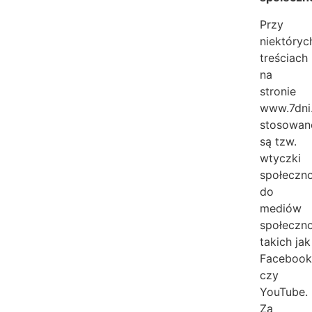
Przy
niektóryc
treściach
na
stronie
www.7dni
stosowan
są tzw.
wtyczki
społeczn
do
mediów
społeczn
takich jak
Faceboo
czy
YouTube.
Za