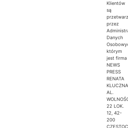
Klientów
są
przetwar
przez
Administr
Danych
Osobowy
którym
jest firma
NEWS
PRESS
RENATA
KLUCZNA
AL.
WOLNOŚC
22 LOK.
12, 42-
200
CZĘSTO