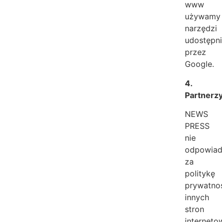
www
używamy
narzędzi
udostępn
przez
Google.
4.
Partnerz
NEWS
PRESS
nie
odpowia
za
politykę
prywatno
innych
stron
interneto