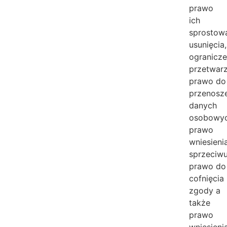
prawo
ich
sprostowa
usunięcia,
ogranicze
przetwarz
prawo do
przenosz
danych
osobowyc
prawo
wniesieni
sprzeciwu
prawo do
cofnięcia
zgody a
także
prawo
wniesieni