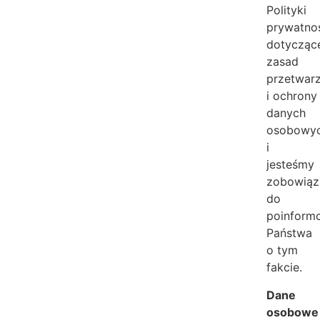
Polityki
prywatnoś
dotycząc
zasad
przetwar
i ochrony
danych
osobowy
i
jesteśmy
zobowiąz
do
poinform
Państwa
o tym
fakcie.
Dane
osobowe