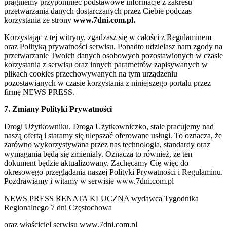
pragniemy przypomnieć podstawowe informacje z zakresu
przetwarzania danych dostarczanych przez Ciebie podczas
korzystania ze strony
www.7dni.com.pl.
Korzystając z tej witryny, zgadzasz się w całości z Regulaminem
oraz Polityką prywatności serwisu. Ponadto udzielasz nam zgody na
przetwarzanie Twoich danych osobowych pozostawionych w czasie
korzystania z serwisu oraz innych parametrów zapisywanych w
plikach cookies przechowywanych na tym urządzeniu
pozostawianych w czasie korzystania z niniejszego portalu przez
firmę NEWS PRESS.
7. Zmiany Polityki Prywatności
Drogi Użytkowniku, Droga Użytkowniczko, stale pracujemy nad
naszą ofertą i staramy się ulepszać oferowane usługi. To oznacza, że
zarówno wykorzystywana przez nas technologia, standardy oraz
wymagania będą się zmieniały. Oznacza to również, że ten
dokument będzie aktualizowany. Zachęcamy Cię więc do
okresowego przeglądania naszej Polityki Prywatności i Regulaminu.
Pozdrawiamy i witamy w serwisie www.7dni.com.pl
NEWS PRESS RENATA KLUCZNA wydawca Tygodnika
Regionalnego 7 dni Częstochowa
oraz właściciel serwisu www.7dni.com.pl