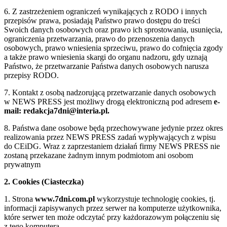
6. Z zastrzeżeniem ograniczeń wynikających z RODO i innych
przepisów prawa, posiadają Państwo prawo dostępu do treści
Swoich danych osobowych oraz prawo ich sprostowania, usunięcia,
ograniczenia przetwarzania, prawo do przenoszenia danych
osobowych, prawo wniesienia sprzeciwu, prawo do cofnięcia zgody
a także prawo wniesienia skargi do organu nadzoru, gdy uznają
Państwo, że przetwarzanie Państwa danych osobowych narusza
przepisy RODO.
7. Kontakt z osobą nadzorującą przetwarzanie danych osobowych
w NEWS PRESS jest możliwy drogą elektroniczną pod adresem
e-
mail: redakcja7dni@interia.pl.
8. Państwa dane osobowe będą przechowywane jedynie przez okres
realizowania przez NEWS PRESS zadań wypływających z wpisu
do CEiDG. Wraz z zaprzestaniem działań firmy NEWS PRESS nie
zostaną przekazane żadnym innym podmiotom ani osobom
prywatnym
2. Cookies (Ciasteczka)
1. Strona
www.7dni.com.pl
wykorzystuje technologię cookies, tj.
informacji zapisywanych przez serwer na komputerze użytkownika,
które serwer ten może odczytać przy każdorazowym połączeniu się
z tego komputera.