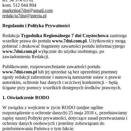
kom. 512 044 894
marketing7dni@gmail.com
redakcja7dni@interia.pl
Regulamin i Polityka Prywatności
Redakcja
Tygodnika Regionalnego 7 dni Częstochowa
zastrzega
wszelkie prawa do portalu
www.7dni.com.pl
. Użytkownicy mogą
pobierać i drukować fragmenty zawartości portalu informacyjnego
www.7dni.com.pl
wyłącznie do użytku osobistego, po
zawiadomieniu Redakcji.
Publikowanie, rozpowszechnianie zawartości portalu
www.7dni.com.pl
lub jej sprzedaż są bez uprzedniej pisemnej
zgody redakcji zabronione i stanowią naruszenie ustaw o prawie
autorskim, ochronie baz danych i uczciwej konkurencji – będą
ścigane przy pomocy wszelkich dostępnych środków prawnych.
1. Oświadczenie RODO
W związku z wejściem w życie RODO (unijne ogólne
rozporządzenie o ochronie danych) 25 maja 2018 r., przedstawiamy
zapisy naszej Polityki prywatności, dotyczące zasad przetwarzania i
ochrony danych osobowych i jesteśmy zobowiązani do
poinformowania Państwa o tym fakcie.