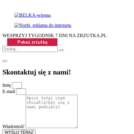
WESPRZYJ TYGODNIK 7 DNI NA ZRZUTKA.PL
Skontaktuj się z nami!
Imię
E-mail
Wiadomość
WYŚLIJ TERAZ