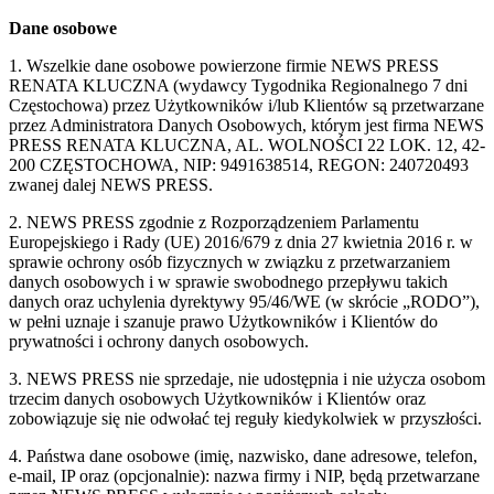
Dane osobowe
1. Wszelkie dane osobowe powierzone firmie NEWS PRESS
RENATA KLUCZNA (wydawcy Tygodnika Regionalnego 7 dni
Częstochowa) przez Użytkowników i/lub Klientów są przetwarzane
przez Administratora Danych Osobowych, którym jest firma NEWS
PRESS RENATA KLUCZNA, AL. WOLNOŚCI 22 LOK. 12, 42-
200 CZĘSTOCHOWA, NIP: 9491638514, REGON: 240720493
zwanej dalej NEWS PRESS.
2. NEWS PRESS zgodnie z Rozporządzeniem Parlamentu
Europejskiego i Rady (UE) 2016/679 z dnia 27 kwietnia 2016 r. w
sprawie ochrony osób fizycznych w związku z przetwarzaniem
danych osobowych i w sprawie swobodnego przepływu takich
danych oraz uchylenia dyrektywy 95/46/WE (w skrócie „RODO”),
w pełni uznaje i szanuje prawo Użytkowników i Klientów do
prywatności i ochrony danych osobowych.
3. NEWS PRESS nie sprzedaje, nie udostępnia i nie użycza osobom
trzecim danych osobowych Użytkowników i Klientów oraz
zobowiązuje się nie odwołać tej reguły kiedykolwiek w przyszłości.
4. Państwa dane osobowe (imię, nazwisko, dane adresowe, telefon,
e-mail, IP oraz (opcjonalnie): nazwa firmy i NIP, będą przetwarzane