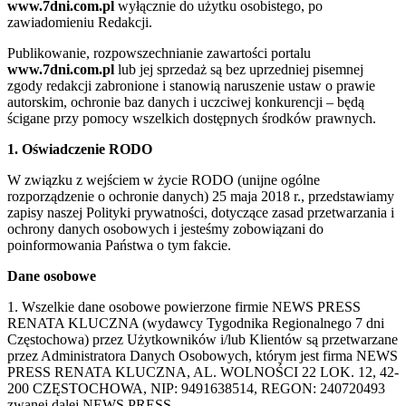
www.7dni.com.pl
wyłącznie do użytku osobistego, po
zawiadomieniu Redakcji.
Publikowanie, rozpowszechnianie zawartości portalu
www.7dni.com.pl
lub jej sprzedaż są bez uprzedniej pisemnej
zgody redakcji zabronione i stanowią naruszenie ustaw o prawie
autorskim, ochronie baz danych i uczciwej konkurencji – będą
ścigane przy pomocy wszelkich dostępnych środków prawnych.
1. Oświadczenie RODO
W związku z wejściem w życie RODO (unijne ogólne
rozporządzenie o ochronie danych) 25 maja 2018 r., przedstawiamy
zapisy naszej Polityki prywatności, dotyczące zasad przetwarzania i
ochrony danych osobowych i jesteśmy zobowiązani do
poinformowania Państwa o tym fakcie.
Dane osobowe
1. Wszelkie dane osobowe powierzone firmie NEWS PRESS
RENATA KLUCZNA (wydawcy Tygodnika Regionalnego 7 dni
Częstochowa) przez Użytkowników i/lub Klientów są przetwarzane
przez Administratora Danych Osobowych, którym jest firma NEWS
PRESS RENATA KLUCZNA, AL. WOLNOŚCI 22 LOK. 12, 42-
200 CZĘSTOCHOWA, NIP: 9491638514, REGON: 240720493
zwanej dalej NEWS PRESS.