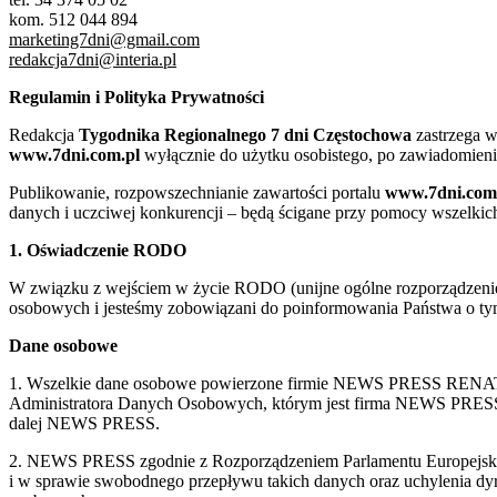
kom. 512 044 894
marketing7dni@gmail.com
redakcja7dni@interia.pl
Regulamin i Polityka Prywatności
Redakcja
Tygodnika Regionalnego 7 dni Częstochowa
zastrzega w
www.7dni.com.pl
wyłącznie do użytku osobistego, po zawiadomieni
Publikowanie, rozpowszechnianie zawartości portalu
www.7dni.com
danych i uczciwej konkurencji – będą ścigane przy pomocy wszelki
1. Oświadczenie RODO
W związku z wejściem w życie RODO (unijne ogólne rozporządzenie o
osobowych i jesteśmy zobowiązani do poinformowania Państwa o tym
Dane osobowe
1. Wszelkie dane osobowe powierzone firmie NEWS PRESS RENATA
Administratora Danych Osobowych, którym jest firma NEWS
dalej NEWS PRESS.
2. NEWS PRESS zgodnie z Rozporządzeniem Parlamentu Europejskie
i w sprawie swobodnego przepływu takich danych oraz uchylenia d