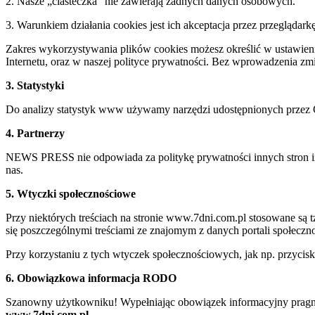
2. Nasze „ciasteczka” nie zawierają żadnych danych osobowych.
3. Warunkiem działania cookies jest ich akceptacja przez przeglądark
Zakres wykorzystywania plików cookies możesz określić w ustawienia
Internetu, oraz w naszej polityce prywatności. Bez wprowadzenia z
3. Statystyki
Do analizy statystyk www używamy narzędzi udostępnionych przez 
4. Partnerzy
NEWS PRESS nie odpowiada za politykę prywatności innych stron inte
nas.
5. Wtyczki społecznościowe
Przy niektórych treściach na stronie www.7dni.com.pl stosowane są
się poszczególnymi treściami ze znajomym z danych portali społeczno
Przy korzystaniu z tych wtyczek społecznościowych, jak np. przycis
6. Obowiązkowa informacja RODO
Szanowny użytkowniku! Wypełniając obowiązek informacyjny pragnie
www.7dni.com.pl.