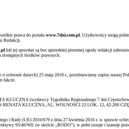
szelkie prawa do portalu
www.7dni.com.pl
. Użytkownicy mogą pobier
u Redakcji.
.pl
lub jej sprzedaż są bez uprzedniej pisemnej zgody redakcji zabroni
ch dostępnych środków prawnych.
 ochronie danych) 25 maja 2018 r., przedstawiamy zapisy naszej Poli
 fakcie.
 KLUCZNA (wydawcy Tygodnika Regionalnego 7 dni Częstochowa) p
 PRESS RENATA KLUCZNA, AL. WOLNOŚCI 22 LOK. 12, 42-200 C
go i Rady (UE) 2016/679 z dnia 27 kwietnia 2016 r. w sprawie ochr
yrektywy 95/46/WE (w skrócie „RODO”), w pełni uznaje i szanuje pr