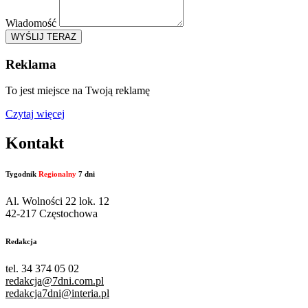
Wiadomość
WYŚLIJ TERAZ
Reklama
To jest miejsce na Twoją reklamę
Czytaj więcej
Kontakt
Tygodnik
Regionalny
7 dni
Al. Wolności 22 lok. 12
42-217 Częstochowa
Redakcja
tel. 34 374 05 02
redakcja@7dni.com.pl
redakcja7dni@interia.pl