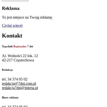
Reklama
To jest miejsce na Twoją reklamę
Czytaj więcej
Kontakt
Tygodnik
Regionalny
7 dni
Al. Wolności 22 lok. 12
42-217 Częstochowa
Redakcja
tel. 34 374 05 02
redakcja@7dni.com.pl
redakcja7dni@interia.pl
Biuro reklamy
tel. 34 374 05 02