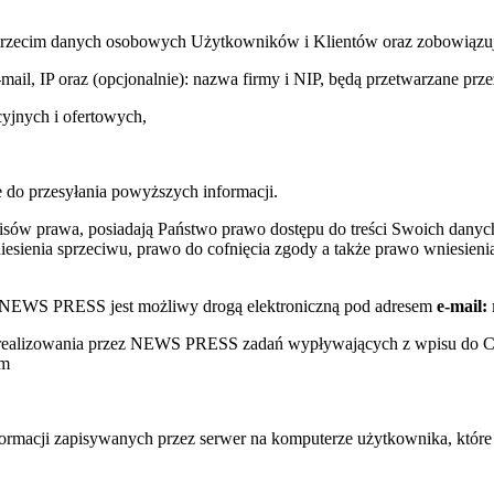
trzecim danych osobowych Użytkowników i Klientów oraz zobowiązuje s
e-mail, IP oraz (opcjonalnie): nazwa firmy i NIP, będą przetwarzane
yjnych i ofertowych,
 do przesyłania powyższych informacji.
sów prawa, posiadają Państwo prawo dostępu do treści Swoich danych
sienia sprzeciwu, prawo do cofnięcia zgody a także prawo wniesienia
w NEWS PRESS jest możliwy drogą elektroniczną pod adresem
e-mail:
s realizowania przez NEWS PRESS zadań wypływających z wpisu do 
ym
nformacji zapisywanych przez serwer na komputerze użytkownika, któr