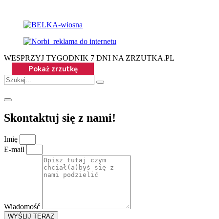
WESPRZYJ TYGODNIK 7 DNI NA ZRZUTKA.PL
Skontaktuj się z nami!
Imię
E-mail
Wiadomość
WYŚLIJ TERAZ