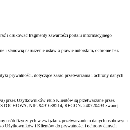
ać i drukować fragmenty zawartości portalu informacyjnego
one i stanowią naruszenie ustaw o prawie autorskim, ochronie baz
tyki prywatności, dotyczące zasad przetwarzania i ochrony danych
rzez Użytkowników i/lub Klientów są przetwarzane przez
ZĘSTOCHOWA, NIP: 9491638514, REGON: 240720493 zwanej
ony osób fizycznych w związku z przetwarzaniem danych osobowych
awo Użytkowników i Klientów do prywatności i ochrony danych