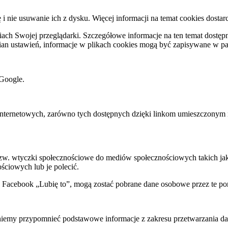
ę i nie usuwanie ich z dysku. Więcej informacji na temat cookies dostar
ch Swojej przeglądarki. Szczegółowe informacje na ten temat dostępne
mian ustawień, informacje w plikach cookies mogą być zapisywane w p
Google.
rnetowych, zarówno tych dostępnych dzięki linkom umieszczonym na na
 tzw. wtyczki społecznościowe do mediów społecznościowych takich j
ściowych lub je polecić.
k Facebook „Lubię to”, mogą zostać pobrane dane osobowe przez te po
my przypomnieć podstawowe informacje z zakresu przetwarzania dany