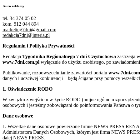
Biuro reklamy
tel. 34 374 05 02
kom. 512 044 894
marketing7dni@gmail.com
redakcja7dni@interia.pl
Regulamin i Polityka Prywatności
Redakcja
Tygodnika Regionalnego 7 dni Częstochowa
zastrzega w
www.7dni.com.pl
wyłącznie do użytku osobistego, po zawiadomieni
Publikowanie, rozpowszechnianie zawartości portalu
www.7dni.com
danych i uczciwej konkurencji – będą ścigane przy pomocy wszelki
1. Oświadczenie RODO
W związku z wejściem w życie RODO (unijne ogólne rozporządzenie o
osobowych i jesteśmy zobowiązani do poinformowania Państwa o tym
Dane osobowe
1. Wszelkie dane osobowe powierzone firmie NEWS PRESS RENATA
Administratora Danych Osobowych, którym jest firma NEWS
dalej NEWS PRESS.