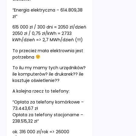
“Energia elektryczna – 614.809,38
zł”
615 000 zł / 300 dni = 2050 zł/dzień
2050 zł / 0,75 zł/kWh = 2733
kWh/dzień => 2,7 MWh/dzień (!!!)
To przecież mała elektrownia jest
potrzebna
To ilu my mamy tych urzędników?
ile komputerów? ile drukarek?? ile
kosztuje oświetlenie??
A kolejna rzecz to telefony:
“Opłata za telefony komórkowe –
73.443,67 zł
Opłata za telefony stacjonarne –
238.515,32 zł”
ok. 316 000 zł/rok => 26000