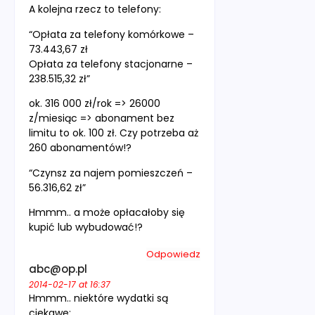
A kolejna rzecz to telefony:
“Opłata za telefony komórkowe –
73.443,67 zł
Opłata za telefony stacjonarne –
238.515,32 zł”
ok. 316 000 zł/rok => 26000
z/miesiąc => abonament bez
limitu to ok. 100 zł. Czy potrzeba aż
260 abonamentów!?
“Czynsz za najem pomieszczeń –
56.316,62 zł”
Hmmm.. a może opłacałoby się
kupić lub wybudować!?
Odpowiedz
abc@op.pl
2014-02-17 at 16:37
Hmmm.. niektóre wydatki są
ciekawe: