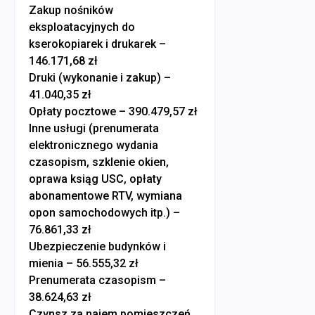
Zakup nośników
eksploatacyjnych do
kserokopiarek i drukarek –
146.171,68 zł
Druki (wykonanie i zakup) –
41.040,35 zł
Opłaty pocztowe – 390.479,57 zł
Inne usługi (prenumerata
elektronicznego wydania
czasopism, szklenie okien,
oprawa ksiąg USC, opłaty
abonamentowe RTV, wymiana
opon samochodowych itp.) –
76.861,33 zł
Ubezpieczenie budynków i
mienia – 56.555,32 zł
Prenumerata czasopism –
38.624,63 zł
Czynsz za najem pomieszczeń