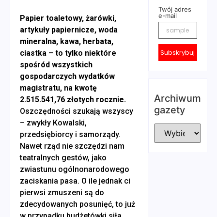
Twój adres
e-mail
Papier toaletowy, żarówki,
artykuły papiernicze, woda
mineralna, kawa, herbata,
Subskrybuj
ciastka – to tylko niektóre
spośród wszystkich
gospodarczych wydatków
magistratu, na kwotę
Archiwum
2.515.541,76 złotych rocznie.
gazety
Oszczędności szukają wszyscy
– zwykły Kowalski,
przedsiębiorcy i samorządy.
Nawet rząd nie szczędzi nam
teatralnych gestów, jako
zwiastunu ogólnonarodowego
zaciskania pasa. O ile jednak ci
pierwsi zmuszeni są do
zdecydowanych posunięć, to już
w przypadku budżetówki siła