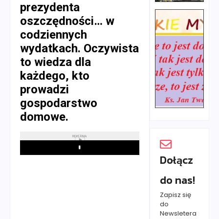
prezydenta
oszczędności… w
codziennych
wydatkach. Oczywista
to wiedza dla
każdego, kto
prowadzi
gospodarstwo
domowe.
REKLAMA
Play
Dołącz
do nas!
Zapisz się
do
Newsletera