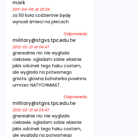
mark
2011-04-08 at 20:34
za 50 koła codziennie będę
wynosił śmieci na plecach
Odpowiedz
military@stgvs.tpc.edu.tw
2012-02-21 at 04:47
gnerealnie nic nie wyglada
ciekawie. ogladam sobie wlasnie
jakis odcinek tego haku costam,
ale wyglada na potwornego
gniota. glowna bohaterka powinna
umrzec NATYCHMIAST.
Odpowiedz
military@stgvs.tpc.edu.tw
2012-02-21 at 04:47
gnerealnie nic nie wyglada
ciekawie. ogladam sobie wlasnie
jakis odcinek tego haku costam,
ale wyglada na potwornego