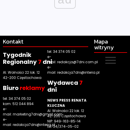
Kontakt
Mapa
witryny
tel. 34 374 05 02
Tygodnik
e-
Regionalny
7
dni
mail:
redakcja@7dni.com.pl
e-
Al. Wolności 22 lok. 12
mail:
redakcja7dni@interia.pl
42-200 Częstochowa
Wyd
awca
7
Biuro
reklamy
dni
tel. 34 374 05 02
NEWS PRESS RENATA
kom. 512 044 894
KLUCZNA
e-
Al. Wolności 22 lok. 12
mail:
marketing7dni@gmail.com
42-200 Częstochowa
e-
NIP: 949-163-85-14
mail:
redakcja7dni@interia.pl
tel. 34/374-05-02