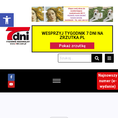
Otwórz pasek narzędzi
WESPRZYJ TYGODNIK 7 DNI NA
ZRZUTKA.PL
Najnowszy
numer (e-
wydanie)