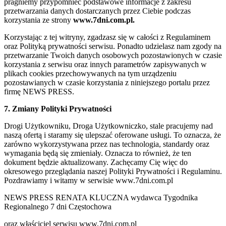
pragniemy przypomnieć podstawowe informacje z zakresu
przetwarzania danych dostarczanych przez Ciebie podczas
korzystania ze strony
www.7dni.com.pl.
Korzystając z tej witryny, zgadzasz się w całości z Regulaminem
oraz Polityką prywatności serwisu. Ponadto udzielasz nam zgody na
przetwarzanie Twoich danych osobowych pozostawionych w czasie
korzystania z serwisu oraz innych parametrów zapisywanych w
plikach cookies przechowywanych na tym urządzeniu
pozostawianych w czasie korzystania z niniejszego portalu przez
firmę NEWS PRESS.
7. Zmiany Polityki Prywatności
Drogi Użytkowniku, Droga Użytkowniczko, stale pracujemy nad
naszą ofertą i staramy się ulepszać oferowane usługi. To oznacza, że
zarówno wykorzystywana przez nas technologia, standardy oraz
wymagania będą się zmieniały. Oznacza to również, że ten
dokument będzie aktualizowany. Zachęcamy Cię więc do
okresowego przeglądania naszej Polityki Prywatności i Regulaminu.
Pozdrawiamy i witamy w serwisie www.7dni.com.pl
NEWS PRESS RENATA KLUCZNA wydawca Tygodnika
Regionalnego 7 dni Częstochowa
oraz właściciel serwisu www.7dni.com.pl