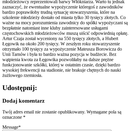
młodzieżowcy reprezentowali barwy Włókniarza. Warto tu jednak
zaznaczyć, że ewentualne wypożyczenie któregoś z zawodników
bardzo poprawiłoby trudną sytuację stowarzyszenia, które na
szkolenie młodzieży dostało od miasta tylko 30 tysięcy złotych. Co
ważne na mocy porozumienia zawodnicy do spółki wypożyczani są
bezpłatnie natomiast inne kluby zainteresowane usługami
częstochowskich młodzieżowców muszą uiścić odpowiednią opłatę.
Artur Czaja został wyceniony na 550 tysięcy złotych, a Hubert
Łęgowik na około 200 tysięcy. W zeszłym roku stowarzyszenie
otrzymało 100 tysięcy za wypożyczenie Mateusza Borowicza do
Unii Tarnów i była to bardzo ważna pozycja w budżecie. Bez
wątpienia kwota za Łęgowika pozwoliłaby na dalsze prężne
funkcjonowanie szkółki, której w ostatnim czasie, dzięki bardzo
wysokiej frekwencji na stadionie, nie brakuje chętnych do nauki
żużlowego rzemiosła.
Udostępnij:
Dodaj komentarz
Twój adres email nie zostanie opublikowany.
Wymagane pola są
oznaczone
*
Message
*