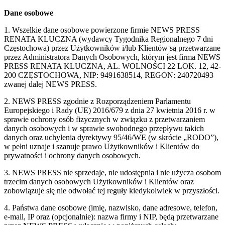
Dane osobowe
1. Wszelkie dane osobowe powierzone firmie NEWS PRESS
RENATA KLUCZNA (wydawcy Tygodnika Regionalnego 7 dni
Częstochowa) przez Użytkowników i/lub Klientów są przetwarzane
przez Administratora Danych Osobowych, którym jest firma NEWS
PRESS RENATA KLUCZNA, AL. WOLNOŚCI 22 LOK. 12, 42-
200 CZĘSTOCHOWA, NIP: 9491638514, REGON: 240720493
zwanej dalej NEWS PRESS.
2. NEWS PRESS zgodnie z Rozporządzeniem Parlamentu
Europejskiego i Rady (UE) 2016/679 z dnia 27 kwietnia 2016 r. w
sprawie ochrony osób fizycznych w związku z przetwarzaniem
danych osobowych i w sprawie swobodnego przepływu takich
danych oraz uchylenia dyrektywy 95/46/WE (w skrócie „RODO”),
w pełni uznaje i szanuje prawo Użytkowników i Klientów do
prywatności i ochrony danych osobowych.
3. NEWS PRESS nie sprzedaje, nie udostępnia i nie użycza osobom
trzecim danych osobowych Użytkowników i Klientów oraz
zobowiązuje się nie odwołać tej reguły kiedykolwiek w przyszłości.
4. Państwa dane osobowe (imię, nazwisko, dane adresowe, telefon,
e-mail, IP oraz (opcjonalnie): nazwa firmy i NIP, będą przetwarzane