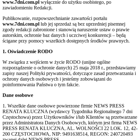
www.7dni.com.pl
wyłącznie do użytku osobistego, po
zawiadomieniu Redakcji.
Publikowanie, rozpowszechnianie zawartości portalu
www.7dni.com.pl
lub jej sprzedaż są bez uprzedniej pisemnej
zgody redakcji zabronione i stanowią naruszenie ustaw o prawie
autorskim, ochronie baz danych i uczciwej konkurencji – będą
ścigane przy pomocy wszelkich dostępnych środków prawnych.
1. Oświadczenie RODO
W związku z wejściem w życie RODO (unijne ogólne
rozporządzenie o ochronie danych) 25 maja 2018 r., przedstawiamy
zapisy naszej Polityki prywatności, dotyczące zasad przetwarzania i
ochrony danych osobowych i jesteśmy zobowiązani do
poinformowania Państwa o tym fakcie.
Dane osobowe
1. Wszelkie dane osobowe powierzone firmie NEWS PRESS
RENATA KLUCZNA (wydawcy Tygodnika Regionalnego 7 dni
Częstochowa) przez Użytkowników i/lub Klientów są przetwarzane
przez Administratora Danych Osobowych, którym jest firma NEWS
PRESS RENATA KLUCZNA, AL. WOLNOŚCI 22 LOK. 12, 42-
200 CZĘSTOCHOWA, NIP: 9491638514, REGON: 240720493
zwanej dalej NEWS PRESS.