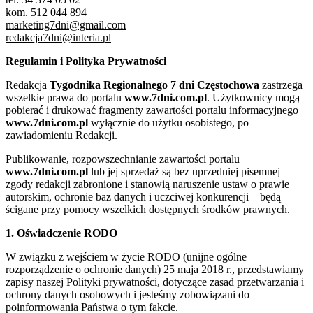
kom. 512 044 894
marketing7dni@gmail.com
redakcja7dni@interia.pl
Regulamin i Polityka Prywatności
Redakcja
Tygodnika Regionalnego 7 dni Częstochowa
zastrzega
wszelkie prawa do portalu
www.7dni.com.pl
. Użytkownicy mogą
pobierać i drukować fragmenty zawartości portalu informacyjnego
www.7dni.com.pl
wyłącznie do użytku osobistego, po
zawiadomieniu Redakcji.
Publikowanie, rozpowszechnianie zawartości portalu
www.7dni.com.pl
lub jej sprzedaż są bez uprzedniej pisemnej
zgody redakcji zabronione i stanowią naruszenie ustaw o prawie
autorskim, ochronie baz danych i uczciwej konkurencji – będą
ścigane przy pomocy wszelkich dostępnych środków prawnych.
1. Oświadczenie RODO
W związku z wejściem w życie RODO (unijne ogólne
rozporządzenie o ochronie danych) 25 maja 2018 r., przedstawiamy
zapisy naszej Polityki prywatności, dotyczące zasad przetwarzania i
ochrony danych osobowych i jesteśmy zobowiązani do
poinformowania Państwa o tym fakcie.