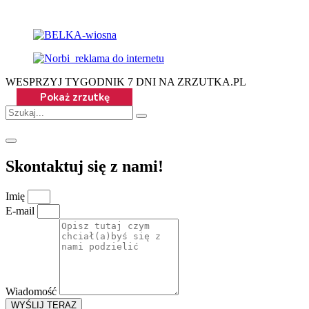
WESPRZYJ TYGODNIK 7 DNI NA ZRZUTKA.PL
Skontaktuj się z nami!
Imię
E-mail
Wiadomość
WYŚLIJ TERAZ