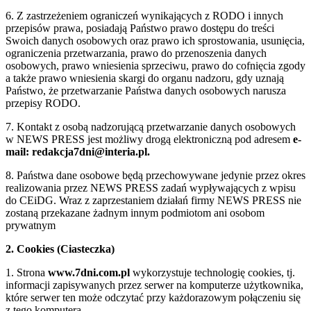
6. Z zastrzeżeniem ograniczeń wynikających z RODO i innych
przepisów prawa, posiadają Państwo prawo dostępu do treści
Swoich danych osobowych oraz prawo ich sprostowania, usunięcia,
ograniczenia przetwarzania, prawo do przenoszenia danych
osobowych, prawo wniesienia sprzeciwu, prawo do cofnięcia zgody
a także prawo wniesienia skargi do organu nadzoru, gdy uznają
Państwo, że przetwarzanie Państwa danych osobowych narusza
przepisy RODO.
7. Kontakt z osobą nadzorującą przetwarzanie danych osobowych
w NEWS PRESS jest możliwy drogą elektroniczną pod adresem
e-
mail: redakcja7dni@interia.pl.
8. Państwa dane osobowe będą przechowywane jedynie przez okres
realizowania przez NEWS PRESS zadań wypływających z wpisu
do CEiDG. Wraz z zaprzestaniem działań firmy NEWS PRESS nie
zostaną przekazane żadnym innym podmiotom ani osobom
prywatnym
2. Cookies (Ciasteczka)
1. Strona
www.7dni.com.pl
wykorzystuje technologię cookies, tj.
informacji zapisywanych przez serwer na komputerze użytkownika,
które serwer ten może odczytać przy każdorazowym połączeniu się
z tego komputera.