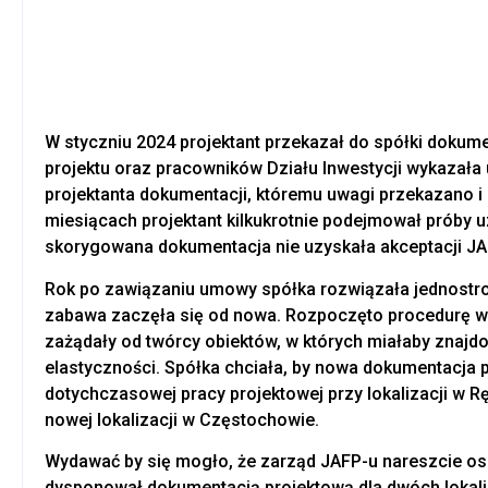
W styczniu 2024 projektant przekazał do spółki dokume
projektu oraz pracowników Działu Inwestycji wykazała 
projektanta dokumentacji, któremu uwagi przekazano i 
miesiącach projektant kilkukrotnie podejmował próby u
skorygowana dokumentacja nie uzyskała akceptacji JA
Rok po zawiązaniu umowy spółka rozwiązała jednostro
zabawa zaczęła się od nowa. Rozpoczęto procedurę wy
zażądały od twórcy obiektów, w których miałaby znaj
elastyczności. Spółka chciała, by nowa dokumentacja
dotychczasowej pracy projektowej przy lokalizacji w 
nowej lokalizacji w Częstochowie.
Wydawać by się mogło, że zarząd JAFP-u nareszcie osią
dysponował dokumentacją projektową dla dwóch lokali