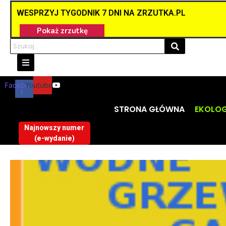
WESPRZYJ TYGODNIK 7 DNI NA ZRZUTKA.PL
Facebook-
Youtube
f
STRONA GŁÓWNA
EKOLOG
Najnowszy numer
(e-wydanie)