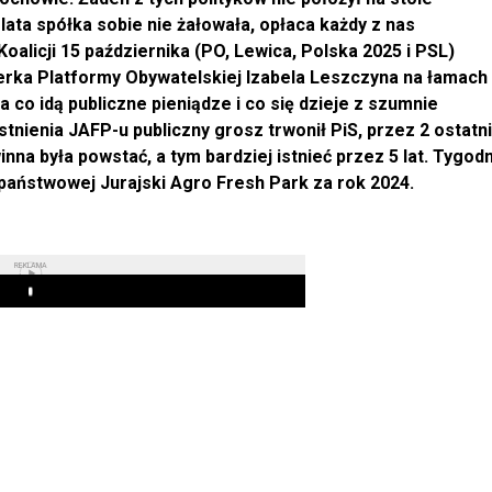
lata spółka sobie nie żałowała, opłaca każdy z nas
oalicji 15 października (PO, Lewica, Polska 2025 i PSL)
derka Platformy Obywatelskiej Izabela Leszczyna na łamach
co idą publiczne pieniądze i co się dzieje z szumnie
tnienia JAFP-u publiczny grosz trwonił PiS, przez 2 ostatn
inna była powstać, a tym bardziej istnieć przez 5 lat. Tygod
państwowej Jurajski Agro Fresh Park za rok 2024.
REKLAMA
Play