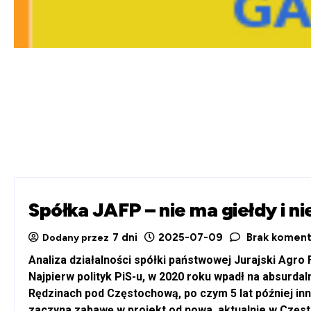
Spółka JAFP – nie ma giełdy i n
7 dni
2025-07-09
Brak koment
Dodany przez
Analiza działalności spółki państwowej Jurajski Agr
Najpierw polityk PiS-u, w 2020 roku wpadł na absurd
Rędzinach pod Częstochową, po czym 5 lat później inny
zaczyna zabawę w projekt od nowa, aktualnie w Często