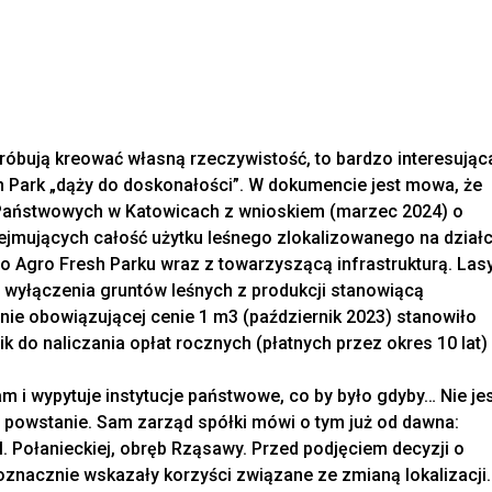
róbują kreować własną rzeczywistość, to bardzo interesując
sh Park „dąży do doskonałości”. W dokumencie jest mowa, że
w Państwowych w Katowicach z wnioskiem (marzec 2024) o
bejmujących całość użytku leśnego zlokalizowanego na dział
o Agro Fresh Parku wraz z towarzyszącą infrastrukturą. Las
o wyłączenia gruntów leśnych z produkcji stanowiącą
ie obowiązującej cenie 1 m3 (październik 2023) stanowiło
k do naliczania opłat rocznych (płatnych przez okres 10 lat)
am i wypytuje instytucje państwowe, co by było gdyby… Nie je
ie powstanie. Sam zarząd spółki mówi o tym już od dawna:
. Połanieckiej, obręb Rząsawy. Przed podjęciem decyzji o
noznacznie wskazały korzyści związane ze zmianą lokalizacji.