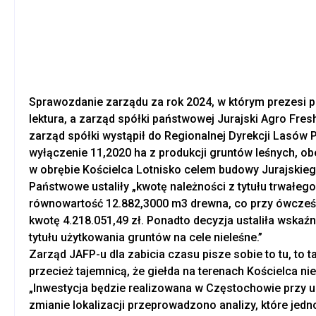
Sprawozdanie zarządu za rok 2024, w którym prezesi p
lektura, a zarząd spółki państwowej Jurajski Agro Fre
zarząd spółki wystąpił do Regionalnej Dyrekcji Lasó
wyłączenie 11,2020 ha z produkcji gruntów leśnych, o
w obrębie Kościelca Lotnisko celem budowy Jurajskieg
Państwowe ustaliły „kwotę należności z tytułu trwałeg
równowartość 12.882,3000 m3 drewna, co przy ówcześn
kwotę 4.218.051,49 zł. Ponadto decyzja ustaliła wskaźni
tytułu użytkowania gruntów na cele nieleśne.”
Zarząd JAFP-u dla zabicia czasu pisze sobie to tu, to t
przecież tajemnicą, że giełda na terenach Kościelca n
„Inwestycja będzie realizowana w Częstochowie przy ul
zmianie lokalizacji przeprowadzono analizy, które jed