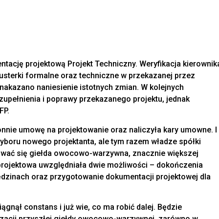
ntację projektową Projekt Techniczny. Weryfikacja kierownik
usterki formalne oraz techniczne w przekazanej przez
nakazano naniesienie istotnych zmian. W kolejnych
zupełnienia i poprawy przekazanego projektu, jednak
FP.
nnie umowę na projektowanie oraz naliczyła kary umowne. I
boru nowego projektanta, ale tym razem władze spółki
dować się giełda owocowo-warzywna, znacznie większej
 projektowa uwzględniała dwie możliwości – dokończenia
Rędzinach oraz przygotowanie dokumentacji projektowej dla
gnął constans i już wie, co ma robić dalej. Będzie
zacji przyszłej giełdy owocowo-warzywnej, zarówno w