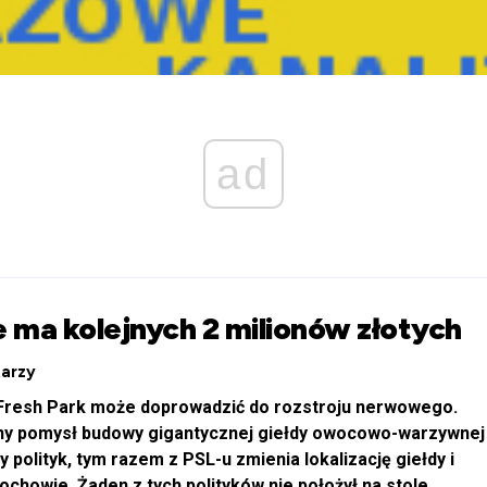
ad
ie ma kolejnych 2 milionów złotych
arzy
o Fresh Park może doprowadzić do rozstroju nerwowego.
alny pomysł budowy gigantycznej giełdy owocowo-warzywnej
 polityk, tym razem z PSL-u zmienia lokalizację giełdy i
chowie. Żaden z tych polityków nie położył na stole