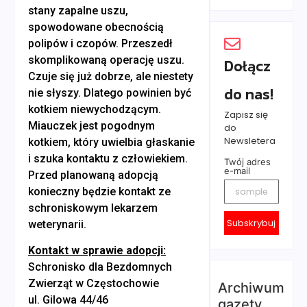
stany zapalne uszu,
spowodowane obecnością
polipów i czopów. Przeszedł
skomplikowaną operację uszu.
Dołącz
Czuje się już dobrze, ale niestety
do nas!
nie słyszy. Dlatego powinien być
kotkiem niewychodzącym.
Zapisz się
Miauczek jest pogodnym
do
Newsletera
kotkiem, który uwielbia głaskanie
i szuka kontaktu z człowiekiem.
Twój adres
e-mail
Przed planowaną adopcją
konieczny będzie kontakt ze
schroniskowym lekarzem
Subskrybuj
weterynarii.
Kontakt w sprawie adopcji:
Schronisko dla Bezdomnych
Zwierząt w Częstochowie
Archiwum
ul. Gilowa 44/46
gazety