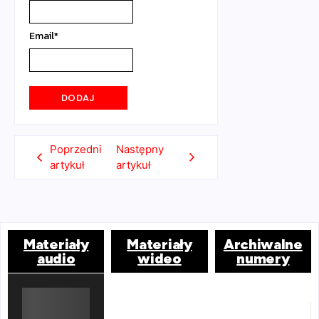
Email
*
Poprzedni
Następny
artykuł
artykuł
Materiały
Materiały
Archiwalne
audio
wideo
numery