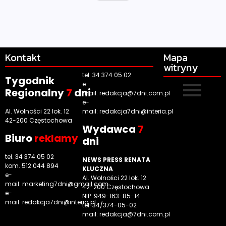
Kontakt
Mapa
witryny
tel. 34 374 05 02
Tygodnik
e-
Regionalny
7
dni
mail:
redakcja@7dni.com.pl
e-
Al. Wolności 22 lok. 12
mail:
redakcja7dni@interia.pl
42-200 Częstochowa
Wyd
awca
7
Biuro
reklamy
dni
tel. 34 374 05 02
NEWS PRESS RENATA
kom. 512 044 894
KLUCZNA
e-
Al. Wolności 22 lok. 12
mail:
marketing7dni@gmail.com
42-200 Częstochowa
e-
NIP: 949-163-85-14
mail:
redakcja7dni@interia.pl
tel. 34/374-05-02
mail: redakcja@7dni.com.pl