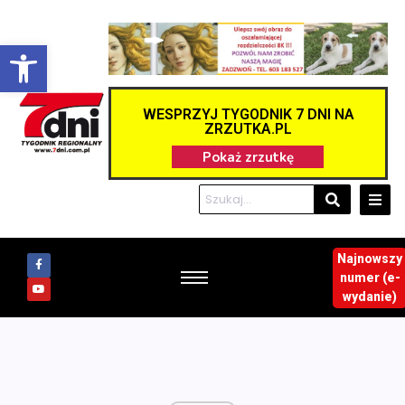
Otwórz pasek narzędzi
WESPRZYJ TYGODNIK 7 DNI NA
ZRZUTKA.PL
Najnowszy
numer (e-
wydanie)