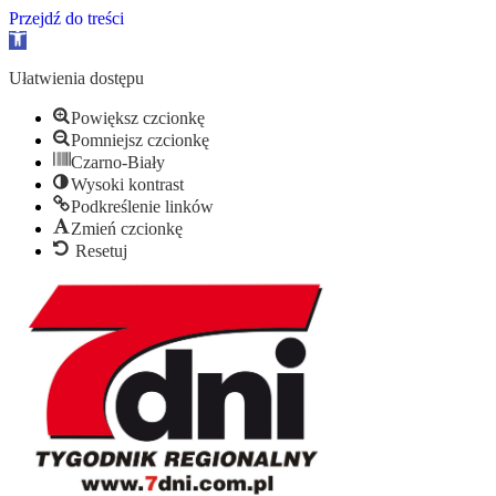
Przejdź do treści
Otwórz
pasek
narzędzi
Ułatwienia dostępu
Powiększ czcionkę
Pomniejsz czcionkę
Czarno-Biały
Wysoki kontrast
Podkreślenie linków
Zmień czcionkę
Resetuj