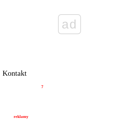
ad
Kontakt
Tygodnik Regionalny
7
dni
Al. Wolności 22 lok. 12
42-200 Częstochowa
Biuro
reklamy
tel. 34 374 05 02
kom. 512 044 894