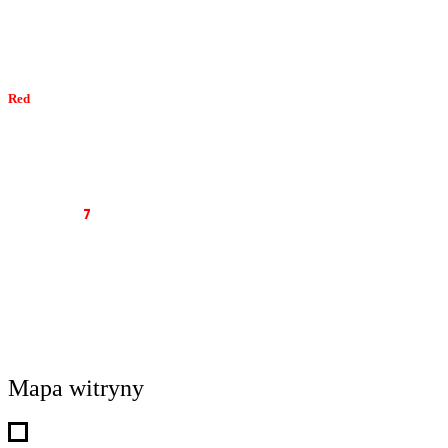
e-mail:
marketing7dni@gmail.com
e-mail:
redakcja7dni@interia.pl
Red
akcja
tel. 34 374 05 02
e-mail:
redakcja@7dni.com.pl
e-mail:
redakcja7dni@interia.pl
Wyd
awca
7
dni
NEWS PRESS RENATA KLUCZNA
Al. Wolności 22 lok. 12
42-200 Częstochowa
NIP: 949-163-85-14
tel. 34/374-05-02
mail: redakcja@7dni.com.pl
Mapa witryny