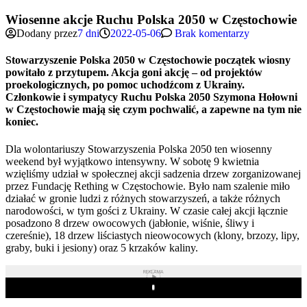
Wiosenne akcje Ruchu Polska 2050 w Częstochowie
Dodany przez
7 dni
2022-05-06
Brak komentarzy
Stowarzyszenie Polska 2050 w Częstochowie początek wiosny
powitało z przytupem. Akcja goni akcję – od projektów
proekologicznych, po pomoc uchodźcom z Ukrainy.
Członkowie i sympatycy Ruchu Polska 2050 Szymona Hołowni
w Częstochowie mają się czym pochwalić, a zapewne na tym nie
koniec.
Dla wolontariuszy Stowarzyszenia Polska 2050 ten wiosenny
weekend był wyjątkowo intensywny. W sobotę 9 kwietnia
wzięliśmy udział w społecznej akcji sadzenia drzew zorganizowanej
przez Fundację Rething w Częstochowie. Było nam szalenie miło
działać w gronie ludzi z różnych stowarzyszeń, a także różnych
narodowości, w tym gości z Ukrainy. W czasie całej akcji łącznie
posadzono 8 drzew owocowych (jabłonie, wiśnie, śliwy i
czereśnie), 18 drzew liściastych nieowocowych (klony, brzozy, lipy,
graby, buki i jesiony) oraz 5 krzaków kaliny.
REKLAMA
Play