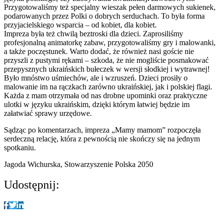
Przygotowaliśmy też specjalny wieszak pełen darmowych sukienek,
podarowanych przez Polki o dobrych serduchach. To była forma
przyjacielskiego wsparcia – od kobiet, dla kobiet.
Impreza była też chwilą beztroski dla dzieci. Zaprosiliśmy
profesjonalną animatorkę zabaw, przygotowaliśmy gry i malowanki,
a także poczęstunek. Warto dodać, że również nasi goście nie
przyszli z pustymi rękami – szkoda, że nie mogliście posmakować
przepysznych ukraińskich bułeczek w wersji słodkiej i wytrawnej!
Było mnóstwo uśmiechów, ale i wzruszeń. Dzieci prosiły o
malowanie im na rączkach zarówno ukraińskiej, jak i polskiej flagi.
Każda z mam otrzymała od nas drobne upominki oraz praktyczne
ulotki w języku ukraińskim, dzięki którym łatwiej będzie im
załatwiać sprawy urzędowe.
Sądząc po komentarzach, impreza „Mamy mamom” rozpoczęła
serdeczną relację, która z pewnością nie skończy się na jednym
spotkaniu.
Jagoda Wichurska, Stowarzyszenie Polska 2050
Udostępnij: