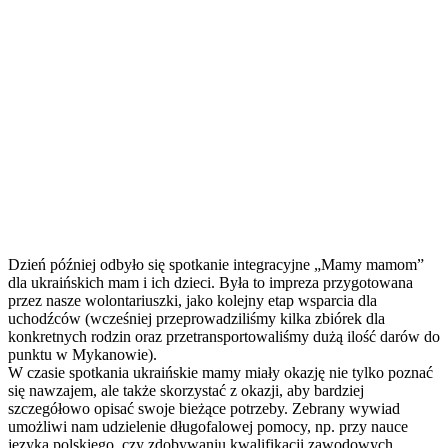
Dzień później odbyło się spotkanie integracyjne „Mamy mamom”
dla ukraińskich mam i ich dzieci. Była to impreza przygotowana
przez nasze wolontariuszki, jako kolejny etap wsparcia dla
uchodźców (wcześniej przeprowadziliśmy kilka zbiórek dla
konkretnych rodzin oraz przetransportowaliśmy dużą ilość darów do
punktu w Mykanowie).
W czasie spotkania ukraińskie mamy miały okazję nie tylko poznać
się nawzajem, ale także skorzystać z okazji, aby bardziej
szczegółowo opisać swoje bieżące potrzeby. Zebrany wywiad
umożliwi nam udzielenie długofalowej pomocy, np. przy nauce
języka polskiego, czy zdobywaniu kwalifikacji zawodowych.