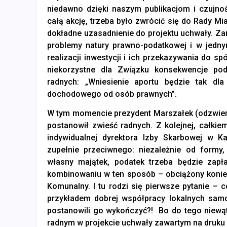
niedawno dzięki naszym publikacjom i czujnoś
całą akcję, trzeba było zwrócić się do Rady Mi
dokładne uzasadnienie do projektu uchwały. Zam
problemy natury prawno-podatkowej i w jedn
realizacji inwestycji i ich przekazywania do 
niekorzystne dla Związku konsekwencje poda
radnych: „Wniesienie aportu będzie tak dl
dochodowego od osób prawnych”.
W tym momencie prezydent Marszałek (odzwierc
postanowił zwieść radnych. Z kolejnej, całkiem
indywidualnej dyrektora Izby Skarbowej w K
zupełnie przeciwnego: niezależnie od formy
własny majątek, podatek trzeba będzie zap
kombinowaniu w ten sposób – obciążony konie
Komunalny. I tu rodzi się pierwsze pytanie – c
przykładem dobrej współpracy lokalnych sam
postanowili go wykończyć?! Bo do tego niewą
radnym w projekcie uchwały zawartym na druku 