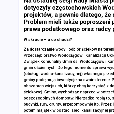
Na ostatniej sesji Rady Miasta p
dotyczyły częstochowskich Wodo
projektów, a pewnie dlatego, ż
Problem mieli także poproszeni 
prawa podatkowego oraz radcy 
W skrócie – o co chodzi?
Za dostarczanie wody i odbiór ścieków na tereni
Przedsiębiorstwo Wodociągów i Kanalizacji Ok
Związek Komunalny Gmin ds. Wodociągów i Kana
gmin ościennych. Do tego momentu sprawa wyda
(obsługi wodno-kanalizacyjnej) własnego prze
gminy podejmują inwestycje na swoim terenie. 
obszarach wiejskich, którzy chcą korzystać z do
ściekowej. Gminy, wychodząc naprzeciw potrzeb
poszczególnych domostw. Nierzadko robią to, si
budynki, rury, grunty, przepompownie itp. Przez
potem majątek w postaci sieci kanalizacyjnej p