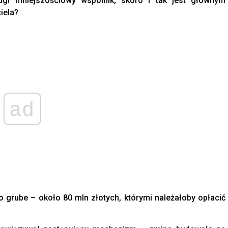
gi mniejszościowy wspólnik, skoro i tak jest głównym
iela?
ad
to grube – około 80 mln złotych, którymi należałoby opłacić