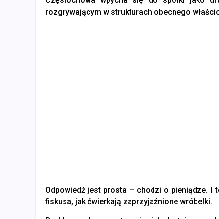
Częstochowa wpycha się do spółki jako dru
rozgrywającym w strukturach obecnego właścic
Odpowiedź jest prosta – chodzi o pieniądze. I 
fiskusa, jak ćwierkają zaprzyjaźnione wróbelki.