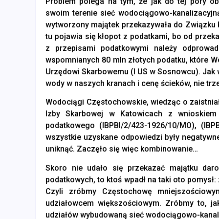
Problem polega na tym, że jak do tej pory 
swoim terenie sieć wodociągowo-kanalizacyjną 
wytworzony majątek przekazywała do Związku Ko
tu pojawia się kłopot z podatkami, bo od prz
z przepisami podatkowymi należy odprowa
wspomnianych 80 mln złotych podatku, które 
Urzędowi Skarbowemu (I US w Sosnowcu). Jak wp
wody w naszych kranach i cenę ścieków, nie trz
Wodociągi Częstochowskie, wiedząc o zaistniał
Izby Skarbowej w Katowicach z wnioskiem o
podatkowego (IBPBI/2/423-1926/10/MO), (IBPB
wszystkie uzyskane odpowiedzi były negatywne
uniknąć. Zaczęło się więc kombinowanie…
Skoro nie udało się przekazać majątku dar
podatkowych, to ktoś wpadł na taki oto pomysł: 
Czyli zróbmy Częstochowę mniejszościowym
udziałowcem większościowym. Zróbmy to, jak
udziałów wybudowaną sieć wodociągowo-kanal