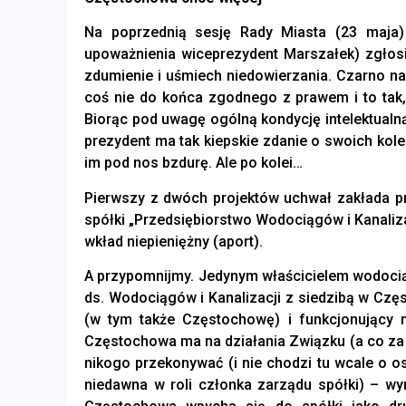
Na poprzednią sesję Rady Miasta (23 maja) 
upoważnienia wiceprezydent Marszałek) zgłosił
zdumienie i uśmiech niedowierzania. Czarno na
coś nie do końca zgodnego z prawem i to tak, 
Biorąc pod uwagę ogólną kondycję intelektualną 
prezydent ma tak kiepskie zdanie o swoich kole
im pod nos bzdurę. Ale po kolei…
Pierwszy z dwóch projektów uchwał zakłada p
spółki „Przedsiębiorstwo Wodociągów i Kanaliz
wkład niepieniężny (aport).
A przypomnijmy. Jedynym właścicielem wodocią
ds. Wodociągów i Kanalizacji z siedzibą w Cz
(w tym także Częstochowę) i funkcjonujący
Częstochowa ma na działania Związku (a co za t
nikogo przekonywać (i nie chodzi tu wcale o 
niedawna w roli członka zarządu spółki) – wy