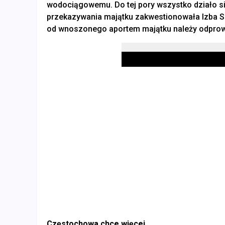
wodociągowemu. Do tej pory wszystko działo się
przekazywania majątku zakwestionowała Izba S
od wnoszonego aportem majątku należy odprow
Częstochowa chce więcej