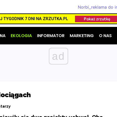
 TYGODNIK 7 DNI NA ZRZUTKA.PL
NA
EKOLOGIA
INFORMATOR
MARKETING
O NAS
ad
dociągach
tarzy