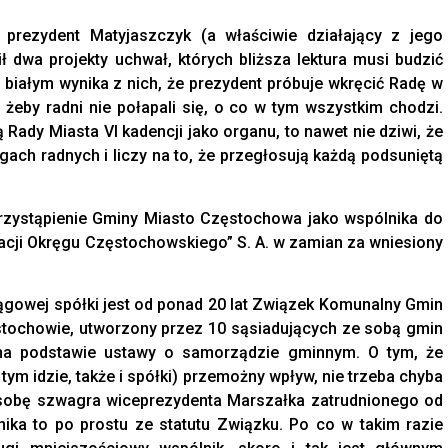
prezydent Matyjaszczyk (a właściwie działający z jego
 dwa projekty uchwał, których bliższa lektura musi budzić
 białym wynika z nich, że prezydent próbuje wkręcić Radę w
żeby radni nie połapali się, o co w tym wszystkim chodzi.
Rady Miasta VI kadencji jako organu, to nawet nie dziwi, że
gach radnych i liczy na to, że przegłosują każdą podsuniętą
rzystąpienie Gminy Miasto Częstochowa jako wspólnika do
acji Okręgu Częstochowskiego” S. A. w zamian za wniesiony
gowej spółki jest od ponad 20 lat Związek Komunalny Gmin
ęstochowie, utworzony przez 10 sąsiadujących ze sobą gmin
 na podstawie ustawy o samorządzie gminnym. O tym, że
ym idzie, także i spółki) przemożny wpływ, nie trzeba chyba
osobę szwagra wiceprezydenta Marszałka zatrudnionego od
nika to po prostu ze statutu Związku. Po co w takim razie