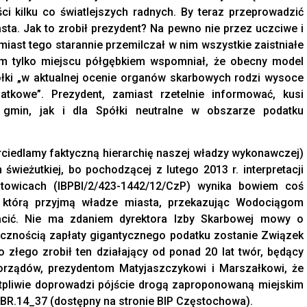
ci kilku co światlejszych radnych. By teraz przeprowadzić
asta. Jak to zrobił prezydent? Na pewno nie przez uczciwe i
iast tego starannie przemilczał w nim wszystkie zaistniałe
ym tylko miejscu półgębkiem wspomniał, że obecny model
spółki „w aktualnej ocenie organów skarbowych rodzi wysoce
tkowe”. Prezydent, zamiast rzetelnie informować, kusi
a gmin, jak i dla Spółki neutralne w obszarze podatku
iedlamy faktyczną hierarchię naszej władzy wykonawczej)
 świeżutkiej, bo pochodzącej z lutego 2013 r. interpretacji
atowicach (IBPBI/2/423-1442/12/CzP) wynika bowiem coś
, którą przyjmą władze miasta, przekazując Wodociągom
łacić. Nie ma zdaniem dyrektora Izby Skarbowej mowy o
cznością zapłaty gigantycznego podatku zostanie Związek
o złego zrobił ten działający od ponad 20 lat twór, będący
orządów, prezydentom Matyjaszczykowi i Marszałkowi, że
tpliwie doprowadzi pójście drogą zaproponowaną miejskim
BR.14_37 (dostępny na stronie BIP Częstochowa).