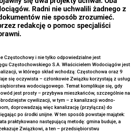
ojawiły się dwa projekty uchwał. Oba
ciągów. Radni nie uchwalili żadnego z
e dokumentów nie sposób zrozumieć.
przez redakcję o pomoc specjaliści
prawni.
e Częstochowy i nie tylko odpowiedzialne jest
ręgu Częstochowskiego S.A. Właścicielem Wodociągów jest
lizacji, w którego skład wchodzą: Częstochowa oraz 9
je się oczywista – członkowie Związku korzystają z usług
dsiębiorstwa wodociągowego. Temat komplikuje się, gdy
Powód jest prosty – przybywa mieszkańców, szczególnie na
brodziejstw cywilizacji, w tym – z kanalizacji wodno-
om, doprowadzają więc kanalizację (przyłącza) do
ęgając po środki unijne. W ten sposób powstaje majątek:
 lata praktykowano następującą metodę: gmina buduje, a
rzekazuje Związkowi, a ten – przedsiębiorstwu