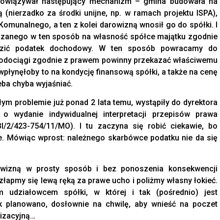
obowiązywał następujący mechanizm – gmina budowała na
(nierzadko za środki unijne, np. w ramach projektu ISPA),
munalnego, a ten z kolei darowizną wnosił go do spółki. I
ekazanego w ten sposób na własność spółce majątku zgodnie
dzić podatek dochodowy. W ten sposób powracamy do
Wodociągi zgodnie z prawem powinny przekazać właściwemu
łynęłoby to na kondycję finansową spółki, a także na cenę
eba chyba wyjaśniać.
ym problemie już ponad 2 lata temu, wystąpiły do dyrektora
 wydanie indywidualnej interpretacji przepisów prawa
I/2/423-754/11/MO). I tu zaczyna się robić ciekawie, bo
. Mówiąc wprost: należnego skarbówce podatku nie da się
owizną w prosty sposób i bez ponoszenia konsekwencji
złapmy się lewą ręką za prawe ucho i poliżmy własny łokieć.
 udziałowcem spółki, w której i tak (pośrednio) jest
 planowano, dosłownie na chwilę, aby wnieść na poczet
izacyjną…