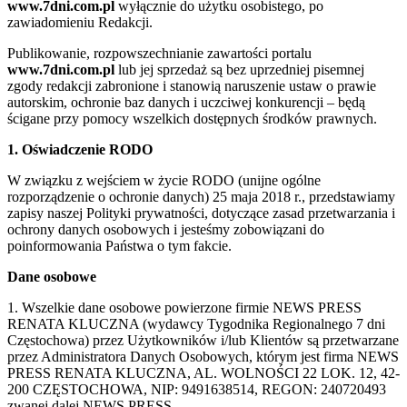
www.7dni.com.pl
wyłącznie do użytku osobistego, po
zawiadomieniu Redakcji.
Publikowanie, rozpowszechnianie zawartości portalu
www.7dni.com.pl
lub jej sprzedaż są bez uprzedniej pisemnej
zgody redakcji zabronione i stanowią naruszenie ustaw o prawie
autorskim, ochronie baz danych i uczciwej konkurencji – będą
ścigane przy pomocy wszelkich dostępnych środków prawnych.
1. Oświadczenie RODO
W związku z wejściem w życie RODO (unijne ogólne
rozporządzenie o ochronie danych) 25 maja 2018 r., przedstawiamy
zapisy naszej Polityki prywatności, dotyczące zasad przetwarzania i
ochrony danych osobowych i jesteśmy zobowiązani do
poinformowania Państwa o tym fakcie.
Dane osobowe
1. Wszelkie dane osobowe powierzone firmie NEWS PRESS
RENATA KLUCZNA (wydawcy Tygodnika Regionalnego 7 dni
Częstochowa) przez Użytkowników i/lub Klientów są przetwarzane
przez Administratora Danych Osobowych, którym jest firma NEWS
PRESS RENATA KLUCZNA, AL. WOLNOŚCI 22 LOK. 12, 42-
200 CZĘSTOCHOWA, NIP: 9491638514, REGON: 240720493
zwanej dalej NEWS PRESS.