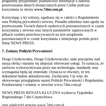
pragniemy przypomnieć podstawowe informacje z zakresu
przetwarzania danych dostarczanych przez Ciebie podczas
korzystania ze strony
www.7dni.com.pl.
Korzystając z tej witryny, zgadzasz się w całości z Regulaminem
oraz Polityką prywatności serwisu. Ponadto udzielasz nam zgody na
przetwarzanie Twoich danych osobowych pozostawionych w czasie
korzystania z serwisu oraz innych parametrów zapisywanych w
plikach cookies przechowywanych na tym urządzeniu
pozostawianych w czasie korzystania z niniejszego portalu przez
firmę NEWS PRESS.
7. Zmiany Polityki Prywatności
Drogi Użytkowniku, Droga Użytkowniczko, stale pracujemy nad
naszą ofertą i staramy się ulepszać oferowane usługi. To oznacza, że
zarówno wykorzystywana przez nas technologia, standardy oraz
wymagania będą się zmieniały. Oznacza to również, że ten
dokument będzie aktualizowany. Zachęcamy Cię więc do
okresowego przeglądania naszej Polityki Prywatności i Regulaminu.
Pozdrawiamy i witamy w serwisie www.7dni.com.pl
NEWS PRESS RENATA KLUCZNA wydawca Tygodnika
Regionalnego 7 dni Częstochowa
oraz właściciel serwisu www.7dni.com.pl