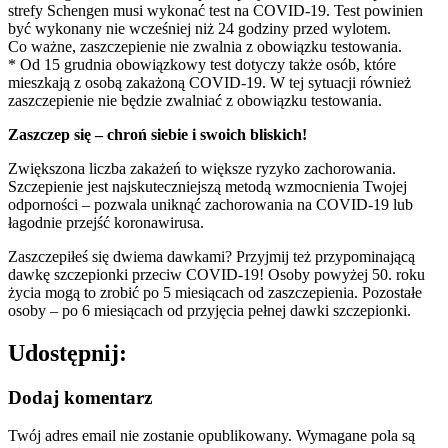
strefy Schengen musi wykonać test na COVID-19. Test powinien
być wykonany nie wcześniej niż 24 godziny przed wylotem.
Co ważne, zaszczepienie nie zwalnia z obowiązku testowania.
* Od 15 grudnia obowiązkowy test dotyczy także osób, które
mieszkają z osobą zakażoną COVID-19. W tej sytuacji również
zaszczepienie nie będzie zwalniać z obowiązku testowania.
Zaszczep się – chroń siebie i swoich bliskich!
Zwiększona liczba zakażeń to większe ryzyko zachorowania.
Szczepienie jest najskuteczniejszą metodą wzmocnienia Twojej
odporności – pozwala uniknąć zachorowania na COVID-19 lub
łagodnie przejść koronawirusa.
Zaszczepiłeś się dwiema dawkami? Przyjmij też przypominającą
dawkę szczepionki przeciw COVID-19! Osoby powyżej 50. roku
życia mogą to zrobić po 5 miesiącach od zaszczepienia. Pozostałe
osoby – po 6 miesiącach od przyjęcia pełnej dawki szczepionki.
Udostępnij:
Dodaj komentarz
Twój adres email nie zostanie opublikowany.
Wymagane pola są