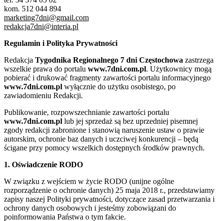
kom. 512 044 894
marketing7dni@gmail.com
redakcja7dni@interia.pl
Regulamin i Polityka Prywatności
Redakcja
Tygodnika Regionalnego 7 dni Częstochowa
zastrzega
wszelkie prawa do portalu
www.7dni.com.pl
. Użytkownicy mogą
pobierać i drukować fragmenty zawartości portalu informacyjnego
www.7dni.com.pl
wyłącznie do użytku osobistego, po
zawiadomieniu Redakcji.
Publikowanie, rozpowszechnianie zawartości portalu
www.7dni.com.pl
lub jej sprzedaż są bez uprzedniej pisemnej
zgody redakcji zabronione i stanowią naruszenie ustaw o prawie
autorskim, ochronie baz danych i uczciwej konkurencji – będą
ścigane przy pomocy wszelkich dostępnych środków prawnych.
1. Oświadczenie RODO
W związku z wejściem w życie RODO (unijne ogólne
rozporządzenie o ochronie danych) 25 maja 2018 r., przedstawiamy
zapisy naszej Polityki prywatności, dotyczące zasad przetwarzania i
ochrony danych osobowych i jesteśmy zobowiązani do
poinformowania Państwa o tym fakcie.