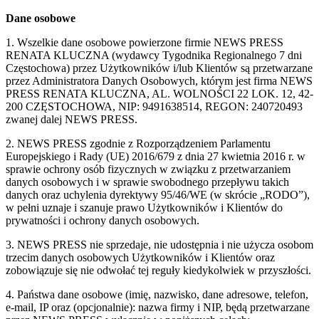
Dane osobowe
1. Wszelkie dane osobowe powierzone firmie NEWS PRESS
RENATA KLUCZNA (wydawcy Tygodnika Regionalnego 7 dni
Częstochowa) przez Użytkowników i/lub Klientów są przetwarzane
przez Administratora Danych Osobowych, którym jest firma NEWS
PRESS RENATA KLUCZNA, AL. WOLNOŚCI 22 LOK. 12, 42-
200 CZĘSTOCHOWA, NIP: 9491638514, REGON: 240720493
zwanej dalej NEWS PRESS.
2. NEWS PRESS zgodnie z Rozporządzeniem Parlamentu
Europejskiego i Rady (UE) 2016/679 z dnia 27 kwietnia 2016 r. w
sprawie ochrony osób fizycznych w związku z przetwarzaniem
danych osobowych i w sprawie swobodnego przepływu takich
danych oraz uchylenia dyrektywy 95/46/WE (w skrócie „RODO”),
w pełni uznaje i szanuje prawo Użytkowników i Klientów do
prywatności i ochrony danych osobowych.
3. NEWS PRESS nie sprzedaje, nie udostępnia i nie użycza osobom
trzecim danych osobowych Użytkowników i Klientów oraz
zobowiązuje się nie odwołać tej reguły kiedykolwiek w przyszłości.
4. Państwa dane osobowe (imię, nazwisko, dane adresowe, telefon,
e-mail, IP oraz (opcjonalnie): nazwa firmy i NIP, będą przetwarzane