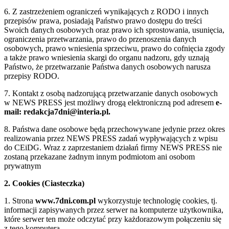
6. Z zastrzeżeniem ograniczeń wynikających z RODO i innych
przepisów prawa, posiadają Państwo prawo dostępu do treści
Swoich danych osobowych oraz prawo ich sprostowania, usunięcia,
ograniczenia przetwarzania, prawo do przenoszenia danych
osobowych, prawo wniesienia sprzeciwu, prawo do cofnięcia zgody
a także prawo wniesienia skargi do organu nadzoru, gdy uznają
Państwo, że przetwarzanie Państwa danych osobowych narusza
przepisy RODO.
7. Kontakt z osobą nadzorującą przetwarzanie danych osobowych
w NEWS PRESS jest możliwy drogą elektroniczną pod adresem
e-
mail: redakcja7dni@interia.pl.
8. Państwa dane osobowe będą przechowywane jedynie przez okres
realizowania przez NEWS PRESS zadań wypływających z wpisu
do CEiDG. Wraz z zaprzestaniem działań firmy NEWS PRESS nie
zostaną przekazane żadnym innym podmiotom ani osobom
prywatnym
2. Cookies (Ciasteczka)
1. Strona
www.7dni.com.pl
wykorzystuje technologię cookies, tj.
informacji zapisywanych przez serwer na komputerze użytkownika,
które serwer ten może odczytać przy każdorazowym połączeniu się
z tego komputera.