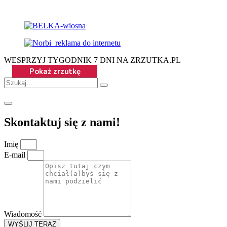
WESPRZYJ TYGODNIK 7 DNI NA ZRZUTKA.PL
Skontaktuj się z nami!
Imię
E-mail
Wiadomość
WYŚLIJ TERAZ