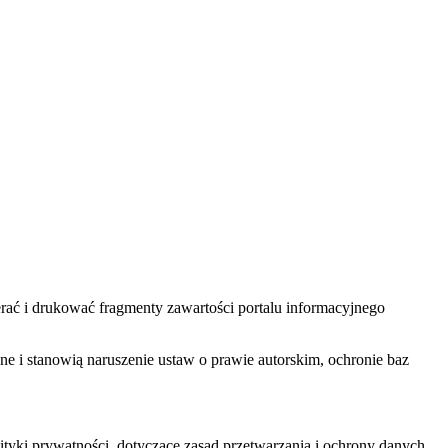
ać i drukować fragmenty zawartości portalu informacyjnego
one i stanowią naruszenie ustaw o prawie autorskim, ochronie baz
tyki prywatności, dotyczące zasad przetwarzania i ochrony danych