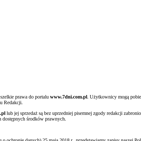
szelkie prawa do portalu
www.7dni.com.pl
. Użytkownicy mogą pobier
u Redakcji.
.pl
lub jej sprzedaż są bez uprzedniej pisemnej zgody redakcji zabroni
ch dostępnych środków prawnych.
 ochronie danych) 25 maja 2018 r., przedstawiamy zapisy naszej Poli