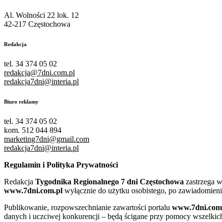
Al. Wolności 22 lok. 12
42-217 Częstochowa
Redakcja
tel. 34 374 05 02
redakcja@7dni.com.pl
redakcja7dni@interia.pl
Biuro reklamy
tel. 34 374 05 02
kom. 512 044 894
marketing7dni@gmail.com
redakcja7dni@interia.pl
Regulamin i Polityka Prywatności
Redakcja
Tygodnika Regionalnego 7 dni Częstochowa
zastrzega w
www.7dni.com.pl
wyłącznie do użytku osobistego, po zawiadomieni
Publikowanie, rozpowszechnianie zawartości portalu
www.7dni.com
danych i uczciwej konkurencji – będą ścigane przy pomocy wszelki