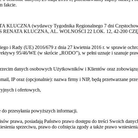
 fakcie.
 KLUCZNA (wydawcy Tygodnika Regionalnego 7 dni Częstochowa) p
 PRESS RENATA KLUCZNA, AL. WOLNOŚCI 22 LOK. 12, 42-200 C
go i Rady (UE) 2016/679 z dnia 27 kwietnia 2016 r. w sprawie ochr
yrektywy 95/46/WE (w skrócie „RODO”), w pełni uznaje i szanuje pr
trzecim danych osobowych Użytkowników i Klientów oraz zobowiązuje s
e-mail, IP oraz (opcjonalnie): nazwa firmy i NIP, będą przetwarzane
yjnych i ofertowych,
 do przesyłania powyższych informacji.
sów prawa, posiadają Państwo prawo dostępu do treści Swoich danych
sienia sprzeciwu, prawo do cofnięcia zgody a także prawo wniesienia