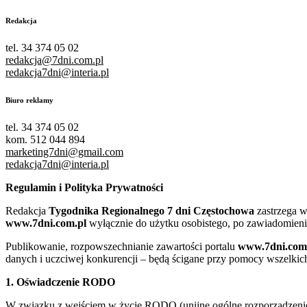
Redakcja
tel. 34 374 05 02
redakcja@7dni.com.pl
redakcja7dni@interia.pl
Biuro reklamy
tel. 34 374 05 02
kom. 512 044 894
marketing7dni@gmail.com
redakcja7dni@interia.pl
Regulamin i Polityka Prywatności
Redakcja
Tygodnika Regionalnego 7 dni Częstochowa
zastrzega w
www.7dni.com.pl
wyłącznie do użytku osobistego, po zawiadomieni
Publikowanie, rozpowszechnianie zawartości portalu
www.7dni.com
danych i uczciwej konkurencji – będą ścigane przy pomocy wszelki
1. Oświadczenie RODO
W związku z wejściem w życie RODO (unijne ogólne rozporządzenie o