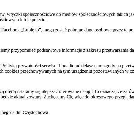
 tzw. wtyczki społecznościowe do mediów społecznościowych takich j
ściowych lub je polecić.
k Facebook „Lubię to”, mogą zostać pobrane dane osobowe przez te po
my przypomnieć podstawowe informacje z zakresu przetwarzania dany
raz Polityką prywatności serwisu. Ponadto udzielasz nam zgody na pr
ach cookies przechowywanych na tym urządzeniu pozostawianych w cza
ofertą i staramy się ulepszać oferowane usługi. To oznacza, że zaró
 będzie aktualizowany. Zachęcamy Cię więc do okresowego przeglądan
go 7 dni Częstochowa