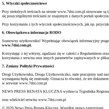
5. Wtyczki społecznościowe
Przy niektórych treściach na stronie www.7dni.com.pl stosowane są
się poszczególnymi treściami ze znajomym z danych portali społeczno
Przy korzystaniu z tych wtyczek społecznościowych, jak np. przycis
6. Obowiązkowa informacja RODO
Szanowny użytkowniku! Wypełniając obowiązek informacyjny pragnie
www.7dni.com.pl.
Korzystając z tej witryny, zgadzasz się w całości z Regulaminem o
korzystania z serwisu oraz innych parametrów zapisywanych w plik
7. Zmiany Polityki Prywatności
Drogi Użytkowniku, Droga Użytkowniczko, stale pracujemy nad naszą 
wymagania będą się zmieniały. Oznacza to również, że ten dokument
w serwisie www.7dni.com.pl
NEWS PRESS RENATA KLUCZNA wydawca Tygodnika Regionalne
oraz właściciel serwisu www.7dni.com.pl
© 2026 News Press Renata Kluczna. Wszelkie prawa zastrzeżone.