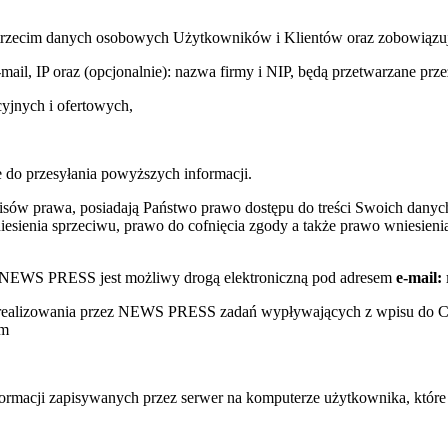
trzecim danych osobowych Użytkowników i Klientów oraz zobowiązuje s
e-mail, IP oraz (opcjonalnie): nazwa firmy i NIP, będą przetwarzane
yjnych i ofertowych,
 do przesyłania powyższych informacji.
sów prawa, posiadają Państwo prawo dostępu do treści Swoich danych
sienia sprzeciwu, prawo do cofnięcia zgody a także prawo wniesienia
w NEWS PRESS jest możliwy drogą elektroniczną pod adresem
e-mail:
s realizowania przez NEWS PRESS zadań wypływających z wpisu do 
ym
nformacji zapisywanych przez serwer na komputerze użytkownika, któr