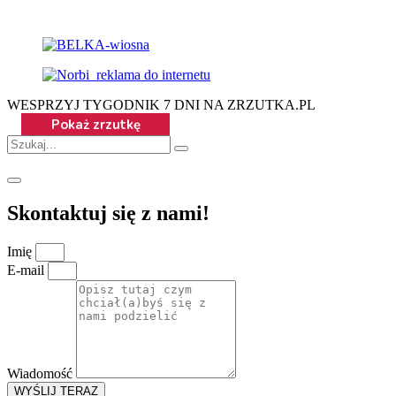
WESPRZYJ TYGODNIK 7 DNI NA ZRZUTKA.PL
Skontaktuj się z nami!
Imię
E-mail
Wiadomość
WYŚLIJ TERAZ