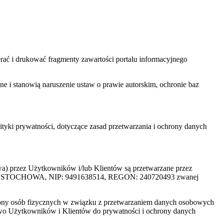
ać i drukować fragmenty zawartości portalu informacyjnego
one i stanowią naruszenie ustaw o prawie autorskim, ochronie baz
tyki prywatności, dotyczące zasad przetwarzania i ochrony danych
rzez Użytkowników i/lub Klientów są przetwarzane przez
ZĘSTOCHOWA, NIP: 9491638514, REGON: 240720493 zwanej
ony osób fizycznych w związku z przetwarzaniem danych osobowych
awo Użytkowników i Klientów do prywatności i ochrony danych