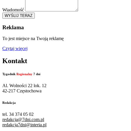
Wiadomość
WYŚLIJ TERAZ
Reklama
To jest miejsce na Twoją reklamę
Czytaj więcej
Kontakt
Tygodnik
Regionalny
7 dni
Al. Wolności 22 lok. 12
42-217 Częstochowa
Redakcja
tel. 34 374 05 02
redakcja@7dni.com.pl
redakcja7dni@interia.pl