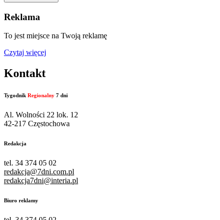
Reklama
To jest miejsce na Twoją reklamę
Czytaj więcej
Kontakt
Tygodnik
Regionalny
7 dni
Al. Wolności 22 lok. 12
42-217 Częstochowa
Redakcja
tel. 34 374 05 02
redakcja@7dni.com.pl
redakcja7dni@interia.pl
Biuro reklamy
tel. 34 374 05 02