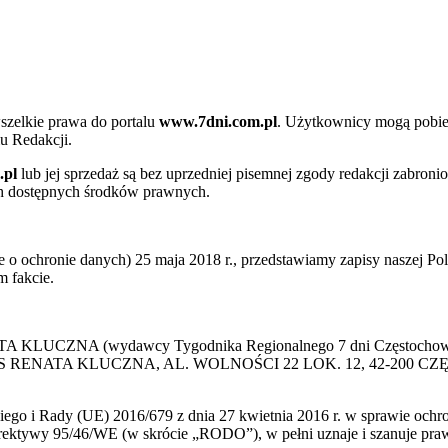
szelkie prawa do portalu
www.7dni.com.pl
. Użytkownicy mogą pobier
u Redakcji.
.pl
lub jej sprzedaż są bez uprzedniej pisemnej zgody redakcji zabroni
ch dostępnych środków prawnych.
 ochronie danych) 25 maja 2018 r., przedstawiamy zapisy naszej Poli
 fakcie.
 KLUCZNA (wydawcy Tygodnika Regionalnego 7 dni Częstochowa) p
 PRESS RENATA KLUCZNA, AL. WOLNOŚCI 22 LOK. 12, 42-200 C
go i Rady (UE) 2016/679 z dnia 27 kwietnia 2016 r. w sprawie ochr
yrektywy 95/46/WE (w skrócie „RODO”), w pełni uznaje i szanuje pr