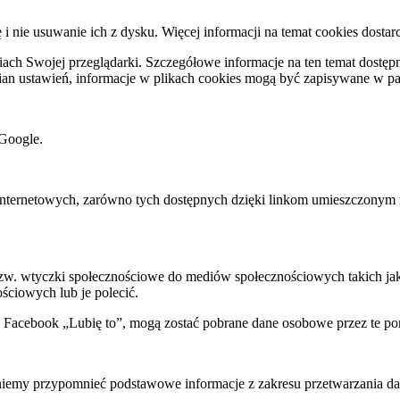
ę i nie usuwanie ich z dysku. Więcej informacji na temat cookies dostar
ch Swojej przeglądarki. Szczegółowe informacje na ten temat dostępne
mian ustawień, informacje w plikach cookies mogą być zapisywane w p
Google.
rnetowych, zarówno tych dostępnych dzięki linkom umieszczonym na na
 tzw. wtyczki społecznościowe do mediów społecznościowych takich j
ściowych lub je polecić.
k Facebook „Lubię to”, mogą zostać pobrane dane osobowe przez te po
my przypomnieć podstawowe informacje z zakresu przetwarzania dany