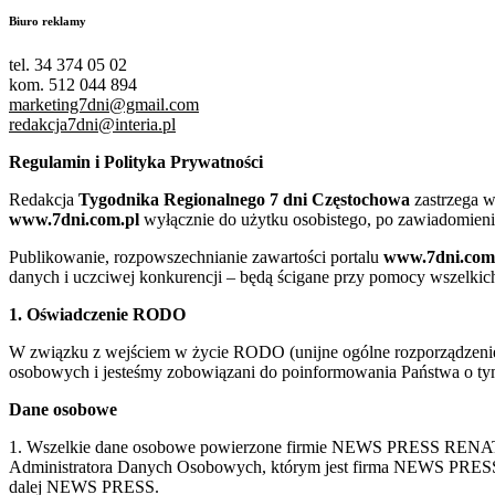
Biuro reklamy
tel. 34 374 05 02
kom. 512 044 894
marketing7dni@gmail.com
redakcja7dni@interia.pl
Regulamin i Polityka Prywatności
Redakcja
Tygodnika Regionalnego 7 dni Częstochowa
zastrzega w
www.7dni.com.pl
wyłącznie do użytku osobistego, po zawiadomieni
Publikowanie, rozpowszechnianie zawartości portalu
www.7dni.com
danych i uczciwej konkurencji – będą ścigane przy pomocy wszelki
1. Oświadczenie RODO
W związku z wejściem w życie RODO (unijne ogólne rozporządzenie o
osobowych i jesteśmy zobowiązani do poinformowania Państwa o tym
Dane osobowe
1. Wszelkie dane osobowe powierzone firmie NEWS PRESS RENATA
Administratora Danych Osobowych, którym jest firma NEWS
dalej NEWS PRESS.