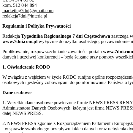
kom. 512 044 894
marketing7dni@gmail.com
redakcja7dni@interia.pl
Regulamin i Polityka Prywatności
Redakcja
Tygodnika Regionalnego 7 dni Częstochowa
zastrzega w
www.7dni.com.pl
wyłącznie do użytku osobistego, po zawiadomieni
Publikowanie, rozpowszechnianie zawartości portalu
www.7dni.com
danych i uczciwej konkurencji – będą ścigane przy pomocy wszelki
1. Oświadczenie RODO
W związku z wejściem w życie RODO (unijne ogólne rozporządzenie o
osobowych i jesteśmy zobowiązani do poinformowania Państwa o tym
Dane osobowe
1. Wszelkie dane osobowe powierzone firmie NEWS PRESS RENATA
Administratora Danych Osobowych, którym jest firma NEWS
dalej NEWS PRESS.
2. NEWS PRESS zgodnie z Rozporządzeniem Parlamentu Europejskie
i w sprawie swobodnego przepływu takich danych oraz uchylenia d