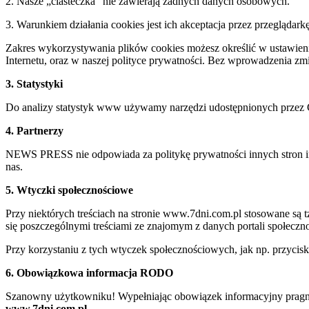
2. Nasze „ciasteczka” nie zawierają żadnych danych osobowych.
3. Warunkiem działania cookies jest ich akceptacja przez przeglądark
Zakres wykorzystywania plików cookies możesz określić w ustawienia
Internetu, oraz w naszej polityce prywatności. Bez wprowadzenia z
3. Statystyki
Do analizy statystyk www używamy narzędzi udostępnionych przez 
4. Partnerzy
NEWS PRESS nie odpowiada za politykę prywatności innych stron inte
nas.
5. Wtyczki społecznościowe
Przy niektórych treściach na stronie www.7dni.com.pl stosowane są
się poszczególnymi treściami ze znajomym z danych portali społeczno
Przy korzystaniu z tych wtyczek społecznościowych, jak np. przycis
6. Obowiązkowa informacja RODO
Szanowny użytkowniku! Wypełniając obowiązek informacyjny pragnie
www.7dni.com.pl.