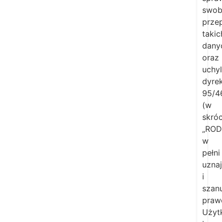
swob
prze
takic
dany
oraz
uchyl
dyre
95/4
(w
skróc
„ROD
w
pełni
uzna
i
szan
praw
Użyt