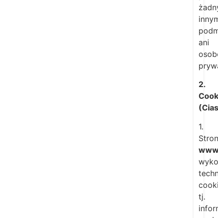
żadn
inny
podm
ani
oso
pryw
2.
Cook
(Cia
1.
Stro
www.
wyko
tech
cooki
tj.
infor