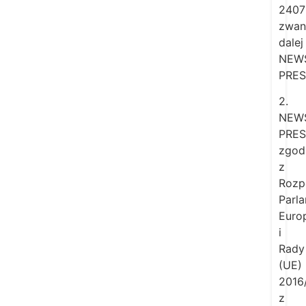
2407
zwan
dalej
NEW
PRES
2.
NEW
PRES
zgod
z
Rozp
Parl
Euro
i
Rady
(UE)
2016
z