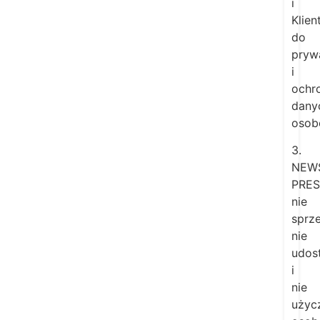
i
Klie
do
pryw
i
ochr
dany
osob
3.
NEW
PRES
nie
sprze
nie
udos
i
nie
użyc