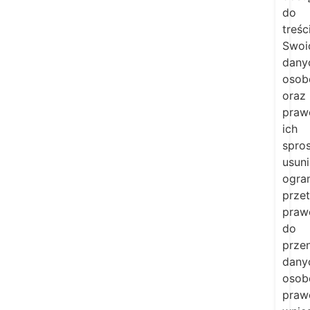
do
treśc
Swoi
dany
osob
oraz
praw
ich
spro
usuni
ogra
przet
praw
do
prze
dany
osob
praw