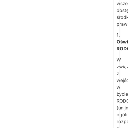
wsze
dost
środ
praw
1.
Oświ
ROD
W
zwią
z
wejś
w
życie
ROD
(unij
ogól
rozp