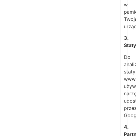
w
pami
Twoj
urząd
3.
Staty
Do
anali
staty
www
uży
narz
udos
prze
Goog
4.
Part