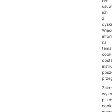
nie
usuw
ich
z
dysk
Więc
infor
na
tema
cook
dost
instr
posz
przeg
Zakr
wyko
plik
cook
może