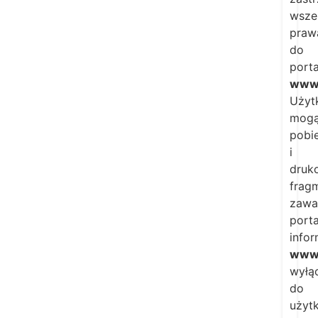
wsze
praw
do
porta
www.
Użyt
mog
pobi
i
druk
frag
zawa
porta
info
www.
wyłą
do
użyt