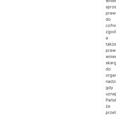
wnies
sprz
praw
do
cofni
zgod
a
takż
praw
wnies
skarg
do
orga
nadz
gdy
uzna
Pańs
że
prze