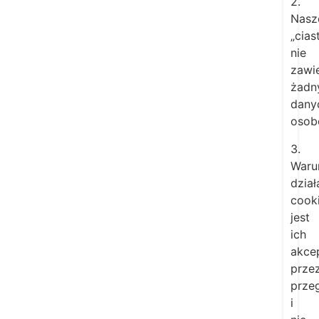
2.
Nasz
„cias
nie
zawie
żadn
dany
osob
3.
Waru
dział
cook
jest
ich
akce
prze
prze
i