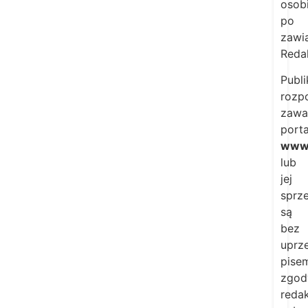
osob
po
zawi
Redak
Publi
rozp
zawa
porta
www.
lub
jej
sprz
są
bez
uprze
pise
zgod
redak