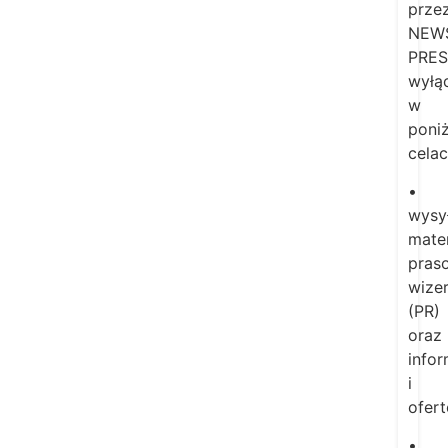
prze
NEW
PRES
wyłą
w
poni
celac
•
wysył
mate
pras
wize
(PR)
oraz
info
i
ofer
•