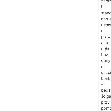
zabr
i
stan
naru
usta
o
praw
autor
ochr
baz
dany
i
uczc
konku
–
będą
ścig
przy
pom