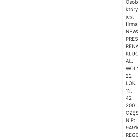
Osob
któr
jest
firma
NEW
PRES
REN
KLUC
AL.
WOL
22
LOK.
12,
42-
200
CZĘ
NIP:
9491
REGO