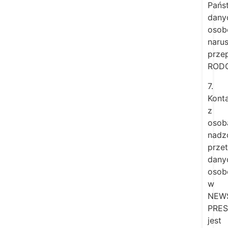
Pańs
dany
osob
naru
prze
RODO
7.
Kont
z
osob
nadz
prze
dany
osob
w
NEW
PRES
jest