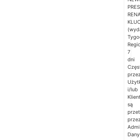
PRES
REN
KLU
(wyd
Tygo
Regi
7
dni
Częs
prze
Użyt
i/lub
Klie
są
prze
prze
Admin
Dany