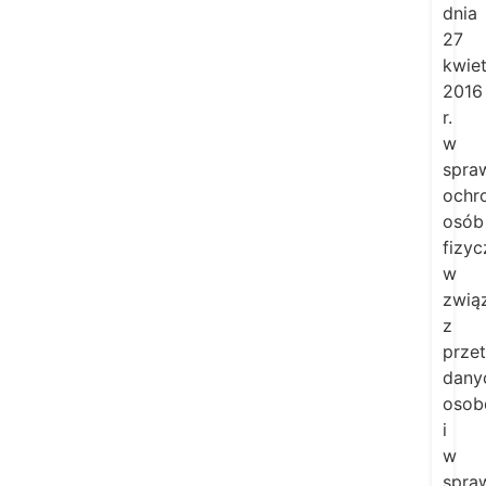
dnia
27
kwiet
2016
r.
w
spra
ochr
osób
fizy
w
zwią
z
prze
dany
osob
i
w
spra