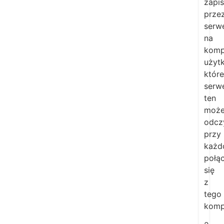
zapi
prze
serw
na
komp
użyt
które
serw
ten
moż
odcz
przy
każd
połą
się
z
tego
komp