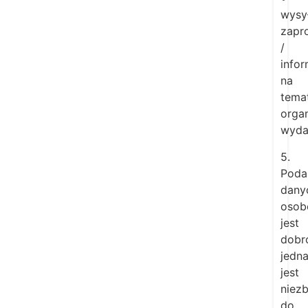
wysył
zapr
/
infor
na
tema
orga
wyda
5.
Poda
dany
osob
jest
dobr
jedn
jest
niez
do