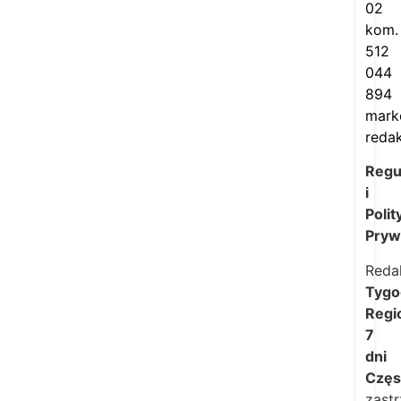
02
kom.
512
044
894
mark
redak
Regu
i
Polit
Pryw
Reda
Tygo
Regi
7
dni
Częs
zast