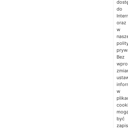
dost
do
Inter
oraz
w
nasze
polit
pryw
Bez
wpro
zmia
ustaw
infor
w
plika
cook
mog
być
zapi