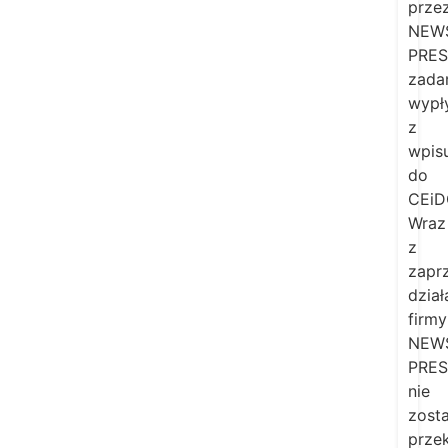
prze
NEW
PRES
zada
wypł
z
wpis
do
CEiD
Wraz
z
zapr
dział
firmy
NEW
PRES
nie
zost
prze