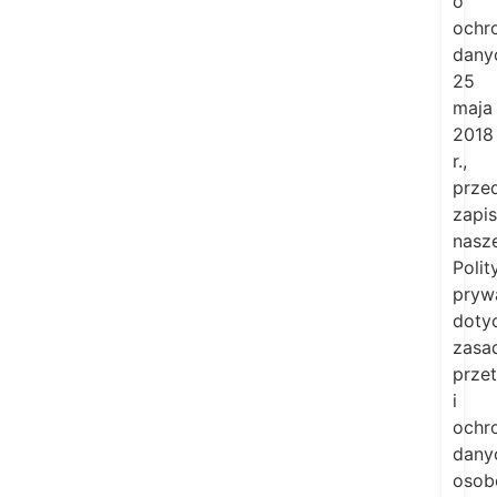
o
ochr
dany
25
maja
2018
r.,
prze
zapi
nasze
Polit
pryw
doty
zasa
prze
i
ochr
dany
osob