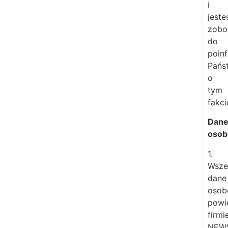
i
jest
zobo
do
poin
Pańs
o
tym
fakci
Dan
oso
1.
Wsze
dane
osob
powi
firmi
NEW