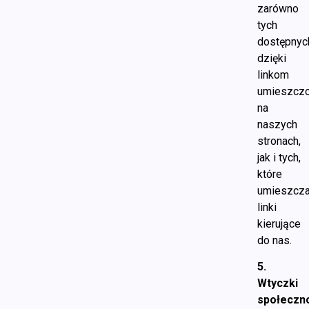
zarówno
tych
dostępnyc
dzięki
linkom
umieszcz
na
naszych
stronach,
jak i tych,
które
umieszcza
linki
kierujące
do nas.
5.
Wtyczki
społeczn