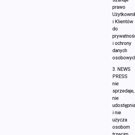
prawo
Użytkown
i Klientów
do
prywatnoś
i ochrony
danych
osobowyc
3. NEWS
PRESS
nie
sprzedaje,
nie
udostępni
i nie
użycza
osobom
trzecim