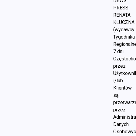
NEWS
PRESS
RENATA
KLUCZNA
(wydawcy
Tygodnika
Regionaln
7 dni
Częstoch
przez
Użytkown
i/lub
Klientów
są
przetwarz
przez
Administra
Danych
Osobowyc