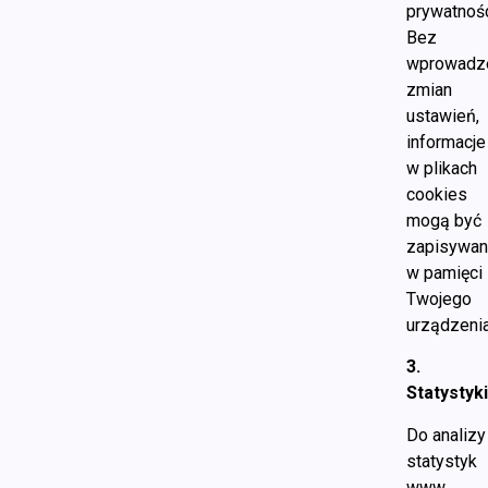
prywatnośc
Bez
wprowadz
zmian
ustawień,
informacje
w plikach
cookies
mogą być
zapisywa
w pamięci
Twojego
urządzenia
3.
Statystyk
Do analizy
statystyk
www