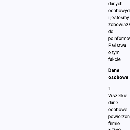
danych
osobowyc
i jesteśmy
zobowiąza
do
poinformo
Państwa
o tym
fakcie.
Dane
osobowe
1.
Wszelkie
dane
osobowe
powierzo
firmie