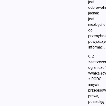
jest
dobrowoln
jednak
jest
niezbędne
do
przesyłani
powyższy
informacji.
6. Z
zastrzeże
ogranicze
wynikając
z RODO i
innych
przepisó
prawa,
posiadają