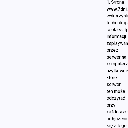
1. Strona
www.7dni.
wykorzyst
technologi
cookies, tj.
informacji
zapisywan
przez
serwer na
komputer
użytkownik
które
serwer
ten może
odczytać
przy
każdoraz
połączeni
się z tego