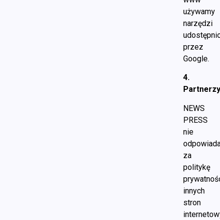
używamy
narzędzi
udostępni
przez
Google.
4.
Partnerz
NEWS
PRESS
nie
odpowiad
za
politykę
prywatnoś
innych
stron
internetow