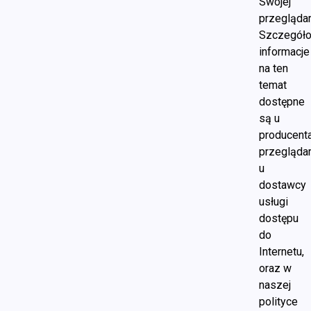
Swojej
przeglądar
Szczegół
informacje
na ten
temat
dostępne
są u
producent
przeglądar
u
dostawcy
usługi
dostępu
do
Internetu,
oraz w
naszej
polityce