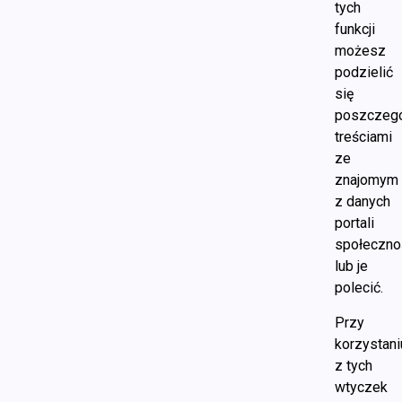
tych
funkcji
możesz
podzielić
się
poszczeg
treściami
ze
znajomym
z danych
portali
społeczno
lub je
polecić.
Przy
korzystani
z tych
wtyczek