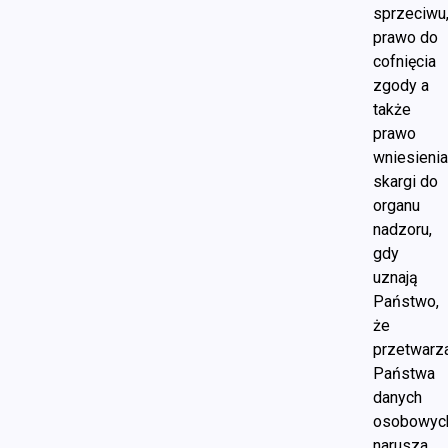
sprzeciwu
prawo do
cofnięcia
zgody a
także
prawo
wniesieni
skargi do
organu
nadzoru,
gdy
uznają
Państwo,
że
przetwarz
Państwa
danych
osobowyc
narusza