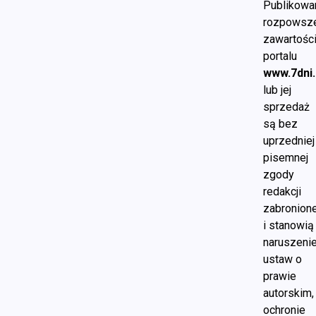
Publikowan
rozpowsze
zawartośc
portalu
www.7dni.
lub jej
sprzedaż
są bez
uprzedniej
pisemnej
zgody
redakcji
zabronion
i stanowią
naruszeni
ustaw o
prawie
autorskim,
ochronie