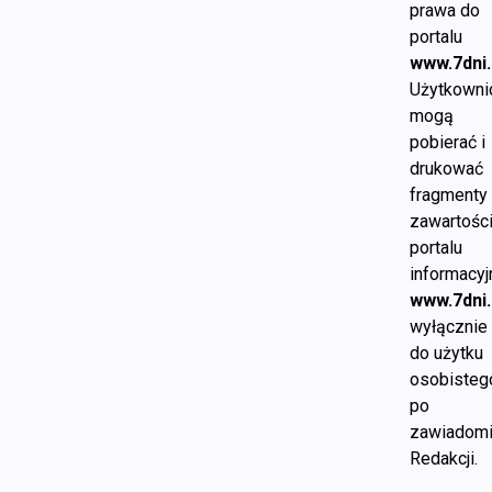
prawa do
portalu
www.7dni.
Użytkowni
mogą
pobierać i
drukować
fragmenty
zawartośc
portalu
informacy
www.7dni.
wyłącznie
do użytku
osobisteg
po
zawiadomi
Redakcji.