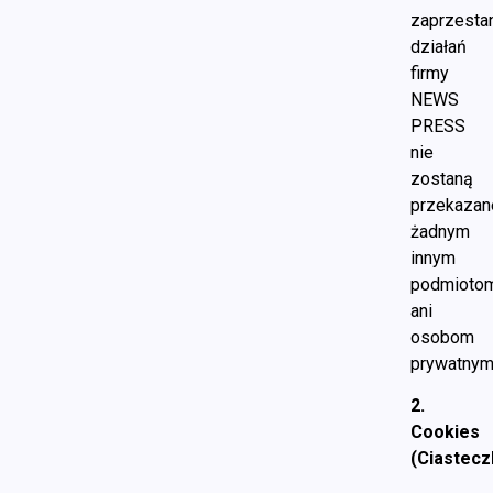
zaprzesta
działań
firmy
NEWS
PRESS
nie
zostaną
przekazan
żadnym
innym
podmioto
ani
osobom
prywatny
2.
Cookies
(Ciastecz