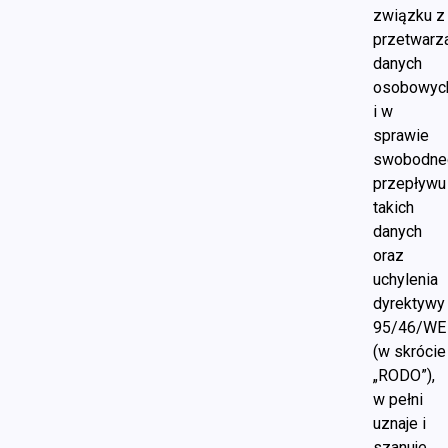
związku z
przetwarz
danych
osobowyc
i w
sprawie
swobodne
przepływu
takich
danych
oraz
uchylenia
dyrektywy
95/46/WE
(w skrócie
„RODO”),
w pełni
uznaje i
szanuje