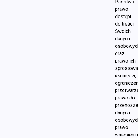
Państwo
prawo
dostępu
do treści
Swoich
danych
osobowyc
oraz
prawo ich
sprostowa
usunięcia,
ograniczen
przetwarza
prawo do
przenosze
danych
osobowyc
prawo
wniesieni