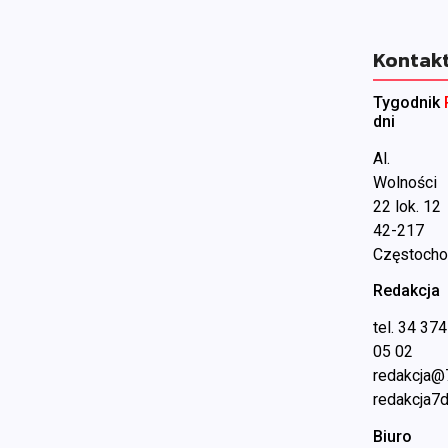
Kontak
Tygodnik
dni
Al.
Wolności
22 lok. 12
42-217
Częstoch
Redakcja
tel. 34 374
05 02
redakcja@
redakcja7d
Biuro