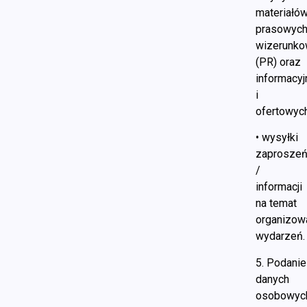
materiałó
prasowych
wizerunk
(PR) oraz
informacyj
i
ofertowych
• wysyłki
zaprosze
/
informacji
na temat
organizow
wydarzeń.
5. Podanie
danych
osobowyc