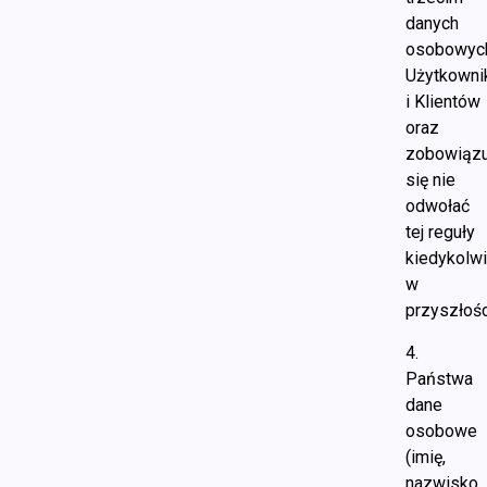
danych
osobowyc
Użytkown
i Klientów
oraz
zobowiązu
się nie
odwołać
tej reguły
kiedykolw
w
przyszłośc
4.
Państwa
dane
osobowe
(imię,
nazwisko,