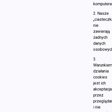
komputera
2. Nasze
„ciasteczk
nie
zawierają
żadnych
danych
osobowyc
3.
Warunkie
działania
cookies
jest ich
akceptacja
przez
przegląda
i nie