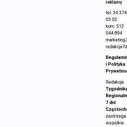
reklamy
tel. 34 374
05 02
kom. 512
044 894
marketing
redakcja7d
Regulami
i Polityka
Prywatno
Redakcja
Tygodnik
Regional
7 dni
Częstoc
zastrzega
wszelkie