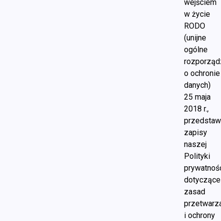
wejściem
w życie
RODO
(unijne
ogólne
rozporząd
o ochronie
danych)
25 maja
2018 r.,
przedsta
zapisy
naszej
Polityki
prywatnośc
dotyczące
zasad
przetwarz
i ochrony