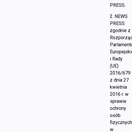
PRESS.
2. NEWS
PRESS
zgodnie z
Rozporzą
Parlament
Europejsk
i Rady
(UE)
2016/679
z dnia 27
kwietnia
2016 r. w
sprawie
ochrony
osób
fizycznyc
w