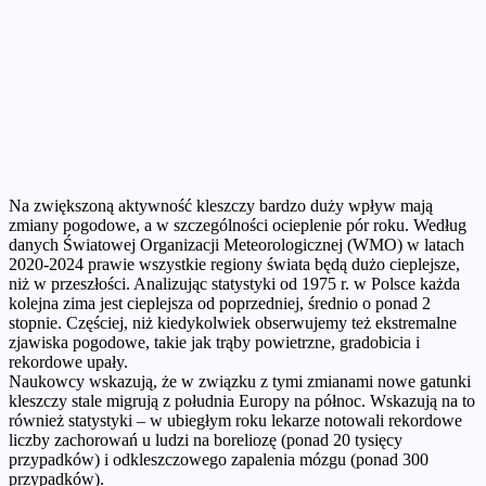
Na zwiększoną aktywność kleszczy bardzo duży wpływ mają
zmiany pogodowe, a w szczególności ocieplenie pór roku. Według
danych Światowej Organizacji Meteorologicznej (WMO) w latach
2020-2024 prawie wszystkie regiony świata będą dużo cieplejsze,
niż w przeszłości. Analizując statystyki od 1975 r. w Polsce każda
kolejna zima jest cieplejsza od poprzedniej, średnio o ponad 2
stopnie. Częściej, niż kiedykolwiek obserwujemy też ekstremalne
zjawiska pogodowe, takie jak trąby powietrzne, gradobicia i
rekordowe upały.
Naukowcy wskazują, że w związku z tymi zmianami nowe gatunki
kleszczy stale migrują z południa Europy na północ. Wskazują na to
również statystyki – w ubiegłym roku lekarze notowali rekordowe
liczby zachorowań u ludzi na boreliozę (ponad 20 tysięcy
przypadków) i odkleszczowego zapalenia mózgu (ponad 300
przypadków).