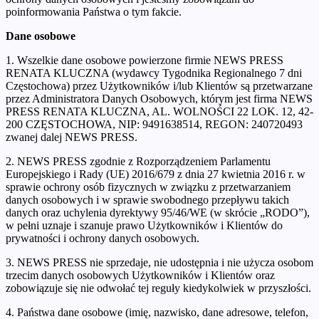
poinformowania Państwa o tym fakcie.
Dane osobowe
1. Wszelkie dane osobowe powierzone firmie NEWS PRESS
RENATA KLUCZNA (wydawcy Tygodnika Regionalnego 7 dni
Częstochowa) przez Użytkowników i/lub Klientów są przetwarzane
przez Administratora Danych Osobowych, którym jest firma NEWS
PRESS RENATA KLUCZNA, AL. WOLNOŚCI 22 LOK. 12, 42-
200 CZĘSTOCHOWA, NIP: 9491638514, REGON: 240720493
zwanej dalej NEWS PRESS.
2. NEWS PRESS zgodnie z Rozporządzeniem Parlamentu
Europejskiego i Rady (UE) 2016/679 z dnia 27 kwietnia 2016 r. w
sprawie ochrony osób fizycznych w związku z przetwarzaniem
danych osobowych i w sprawie swobodnego przepływu takich
danych oraz uchylenia dyrektywy 95/46/WE (w skrócie „RODO”),
w pełni uznaje i szanuje prawo Użytkowników i Klientów do
prywatności i ochrony danych osobowych.
3. NEWS PRESS nie sprzedaje, nie udostępnia i nie użycza osobom
trzecim danych osobowych Użytkowników i Klientów oraz
zobowiązuje się nie odwołać tej reguły kiedykolwiek w przyszłości.
4. Państwa dane osobowe (imię, nazwisko, dane adresowe, telefon,