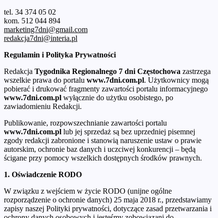
tel. 34 374 05 02
kom. 512 044 894
marketing7dni@gmail.com
redakcja7dni@interia.pl
Regulamin i Polityka Prywatności
Redakcja
Tygodnika Regionalnego 7 dni Częstochowa
zastrzega
wszelkie prawa do portalu
www.7dni.com.pl
. Użytkownicy mogą
pobierać i drukować fragmenty zawartości portalu informacyjnego
www.7dni.com.pl
wyłącznie do użytku osobistego, po
zawiadomieniu Redakcji.
Publikowanie, rozpowszechnianie zawartości portalu
www.7dni.com.pl
lub jej sprzedaż są bez uprzedniej pisemnej
zgody redakcji zabronione i stanowią naruszenie ustaw o prawie
autorskim, ochronie baz danych i uczciwej konkurencji – będą
ścigane przy pomocy wszelkich dostępnych środków prawnych.
1. Oświadczenie RODO
W związku z wejściem w życie RODO (unijne ogólne
rozporządzenie o ochronie danych) 25 maja 2018 r., przedstawiamy
zapisy naszej Polityki prywatności, dotyczące zasad przetwarzania i
ochrony danych osobowych i jesteśmy zobowiązani do