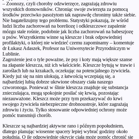
– Zoonozy, czyli choroby odzwierzęce, zagrażają zdrowiu
wszystkich domowników. Chroniąc swoje zwierzęta za pomocą
środków przeciwko pasożytom tak naprawdę chronimy także siebie.
Nie bagatelizujmy tego problemu. Statystyki pokazują, że wśród
ludzi liczba zachorowań na boreliozę i odkleszczowe zapalenie
mózgu stale rośnie, podobnie jak liczba zachorowań na babeszjozę
u psów. Wszystkiemu winne są kleszcze i brak odpowiedniej
profilaktyki, o której nie wiedzieć czemu zapominamy – komentuje
dr Łukasz Adaszek, Profesor na Uniwersytecie Przyrodniczym w
Lublinie.
Zagrożenie jest o tyle poważne, że psy i koty mają większe szanse
na złapanie kleszcza, niż ich właściciele. Kleszcze bytują w trawie i
zaroślach lub na krzakach, oczekując na potencjalnego żywiciela.
Kiedy już się na nim ulokują, z łatwością wczepiają się, a
najbardziej lubią dobrze ukrwione obszary ciała naszego
czworonoga. Ponieważ w ślinie kleszcza znajduje się substancja
znieczulająca, mogą spokojnie posilać się krwią, pozostając
niezauważone. Kleszcz może przy tym przekazywać do krwi
swojego żywiciela niebezpieczne drobnoustroje, które zagrażają
zdrowiu i życiu. Tylko stosowanie odpowiedniej ochrony może
pomóc transmisji chorób.
Kleszcze są najbardziej aktywne rano i późnym popołudniem,
dlatego planując wiosenne spacery lepiej wybrać godziny około
południa. O ile odpowiednie okrycie ciała może pomóc chronić się