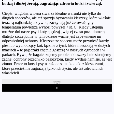
budzą i dłużej żerują, zagrażając zdrowiu ludzi i zwierząt.
Ciepła, wilgotna wiosna stwarza idealne warunki nie tylko do
długich spacerów, ale też sprzyja bytowaniu kleszczy, które właśnie
teraz są najbardziej aktywne, zaczynają już żerować, gdy
temperatura powietrza wynosi powyżej 7 st. C. Kiedy ustępują
mroźne dni nasze psy i koty spędzają więcej czasu poza domem,
dlatego szczególnie w tym okresie ważne jest zapewnienie im
odpowiedniej ochrony. Kleszcze ze spaceru może przynieść każdy
pies lub wychodzący kot, łącznie z tymi, które mieszkają w dużych
miastach – te pajęczaki chętnie goszczą w naszych ogrodach i w
parkach. Bywa, że bagatelizujemy problem kleszczy i nie stosujemy
żadnej ochrony przeciwko pasożytom, kiedy wydaje nam się, że jest
zimno. Przez to koty i psy narażone są na kontakt z kleszczami,
które przecież nie zagrażają tylko ich życiu, ale też zdrowiu ich
właścicieli.
REKLAMA
Play