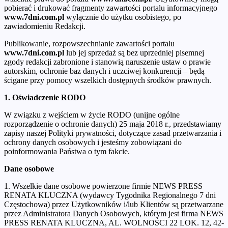
pobierać i drukować fragmenty zawartości portalu informacyjnego
www.7dni.com.pl
wyłącznie do użytku osobistego, po
zawiadomieniu Redakcji.
Publikowanie, rozpowszechnianie zawartości portalu
www.7dni.com.pl
lub jej sprzedaż są bez uprzedniej pisemnej
zgody redakcji zabronione i stanowią naruszenie ustaw o prawie
autorskim, ochronie baz danych i uczciwej konkurencji – będą
ścigane przy pomocy wszelkich dostępnych środków prawnych.
1. Oświadczenie RODO
W związku z wejściem w życie RODO (unijne ogólne
rozporządzenie o ochronie danych) 25 maja 2018 r., przedstawiamy
zapisy naszej Polityki prywatności, dotyczące zasad przetwarzania i
ochrony danych osobowych i jesteśmy zobowiązani do
poinformowania Państwa o tym fakcie.
Dane osobowe
1. Wszelkie dane osobowe powierzone firmie NEWS PRESS
RENATA KLUCZNA (wydawcy Tygodnika Regionalnego 7 dni
Częstochowa) przez Użytkowników i/lub Klientów są przetwarzane
przez Administratora Danych Osobowych, którym jest firma NEWS
PRESS RENATA KLUCZNA, AL. WOLNOŚCI 22 LOK. 12, 42-