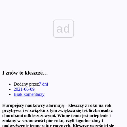
ad
I znów te kleszcze…
Dodany przez
7 dni
2021-06-09
Brak komentarzy
Europejscy naukowcy alarmują – kleszczy z roku na rok
przybywa i w związku z tym zwiększa się też liczba osób z
chorobami odkleszczowymi. Winne temu jest ocieplenie i
zmiany w sezonowości pór roku, czyli łagodne zimy i
podwyższenie temperatur rocznych. Kleszcze wcześniej się