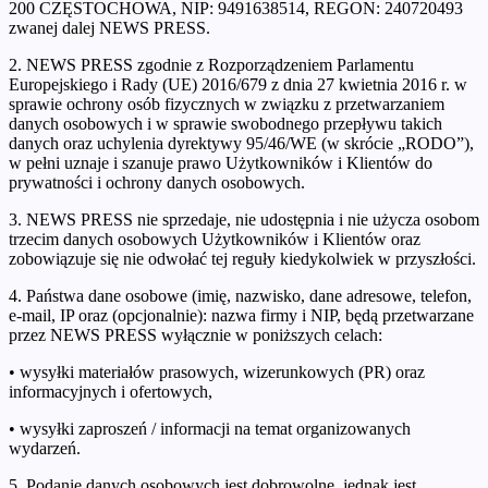
200 CZĘSTOCHOWA, NIP: 9491638514, REGON: 240720493
zwanej dalej NEWS PRESS.
2. NEWS PRESS zgodnie z Rozporządzeniem Parlamentu
Europejskiego i Rady (UE) 2016/679 z dnia 27 kwietnia 2016 r. w
sprawie ochrony osób fizycznych w związku z przetwarzaniem
danych osobowych i w sprawie swobodnego przepływu takich
danych oraz uchylenia dyrektywy 95/46/WE (w skrócie „RODO”),
w pełni uznaje i szanuje prawo Użytkowników i Klientów do
prywatności i ochrony danych osobowych.
3. NEWS PRESS nie sprzedaje, nie udostępnia i nie użycza osobom
trzecim danych osobowych Użytkowników i Klientów oraz
zobowiązuje się nie odwołać tej reguły kiedykolwiek w przyszłości.
4. Państwa dane osobowe (imię, nazwisko, dane adresowe, telefon,
e-mail, IP oraz (opcjonalnie): nazwa firmy i NIP, będą przetwarzane
przez NEWS PRESS wyłącznie w poniższych celach:
• wysyłki materiałów prasowych, wizerunkowych (PR) oraz
informacyjnych i ofertowych,
• wysyłki zaproszeń / informacji na temat organizowanych
wydarzeń.
5. Podanie danych osobowych jest dobrowolne, jednak jest