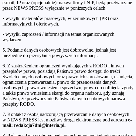
e-mail, IP oraz (opcjonalnie): nazwa firmy i NIP, będą przetwarzane
przez NEWS PRESS wyłącznie w poniższych celach:
• wysyłki materiałów prasowych, wizerunkowych (PR) oraz
informacyjnych i ofertowych,
• wysyłki zaproszeń / informacji na temat organizowanych
wydarzeń.
5. Podanie danych osobowych jest dobrowolne, jednak jest
niezbędne do przesyłania powyższych informacji.
6. Z zastrzeżeniem ograniczeń wynikających z RODO i innych
przepisów prawa, posiadają Państwo prawo dostępu do treści
Swoich danych osobowych oraz prawo ich sprostowania, usunięcia,
ograniczenia przetwarzania, prawo do przenoszenia danych
osobowych, prawo wniesienia sprzeciwu, prawo do cofnięcia zgody
a także prawo wniesienia skargi do organu nadzoru, gdy uznają
Państwo, że przetwarzanie Państwa danych osobowych narusza
przepisy RODO.
7. Kontakt z osobą nadzorującą przetwarzanie danych osobowych
w NEWS PRESS jest możliwy drogą elektroniczną pod adresem
e-
mail: redakcja7dni@interia.pl.
8. Państwa dane osobowe będą przechowywane jedynie przez okres