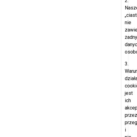
2.
Nasz
„cias
nie
zawie
żadn
dany
osob
3.
Waru
dział
cooki
jest
ich
akcep
prze
przeg
i