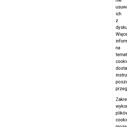
nie
usuw
ich
z
dysku
Więce
infor
na
temat
cooki
dosta
instr
posz
przeg
Zakr
wyko
plikó
cooki
może