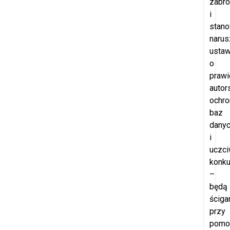
zabro
i
stano
narus
usta
o
prawi
autor
ochro
baz
dany
i
uczci
konku
–
będą
ściga
przy
pomo