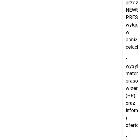
prze
NEW
PRES
wyłąc
w
poniż
celac
•
wysył
mater
praso
wize
(PR)
oraz
infor
i
ofert
•