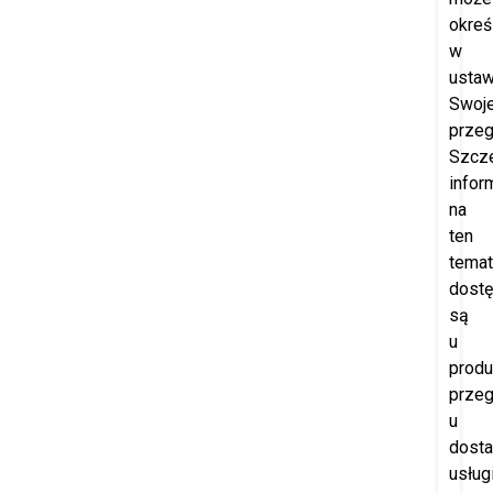
okreś
w
ustaw
Swoje
przeg
Szcz
infor
na
ten
temat
dost
są
u
produ
przeg
u
dost
usług