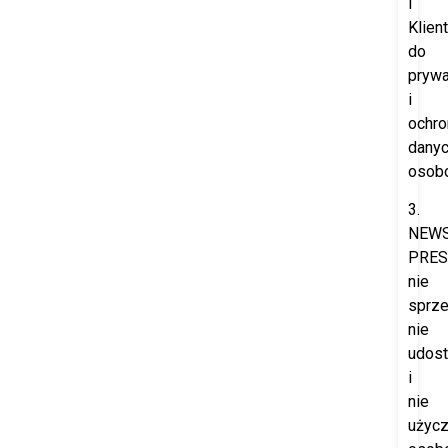
i
Klien
do
prywa
i
ochro
dany
osob
3.
NEW
PRES
nie
sprze
nie
udost
i
nie
użyc