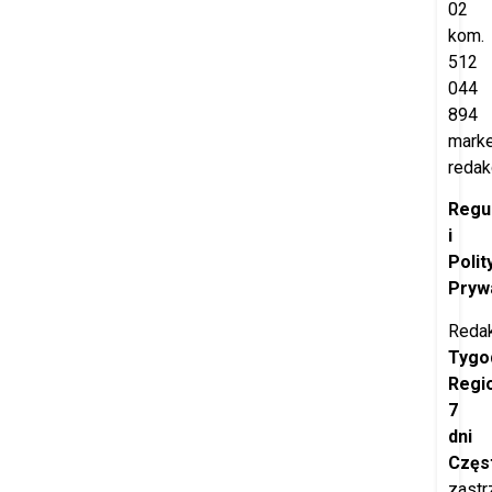
02
kom.
512
044
894
marke
redak
Regu
i
Polit
Pryw
Redak
Tygo
Regi
7
dni
Częs
zastr