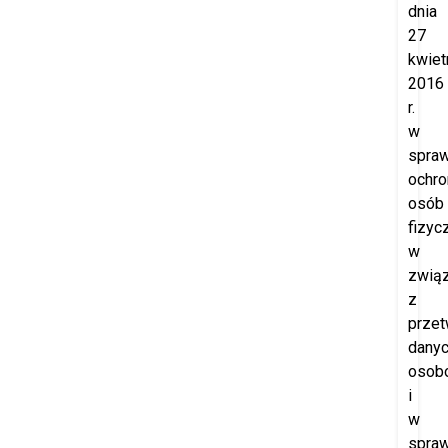
dnia
27
kwiet
2016
r.
w
spraw
ochro
osób
fizyc
w
zwią
z
prze
dany
osob
i
w
spraw