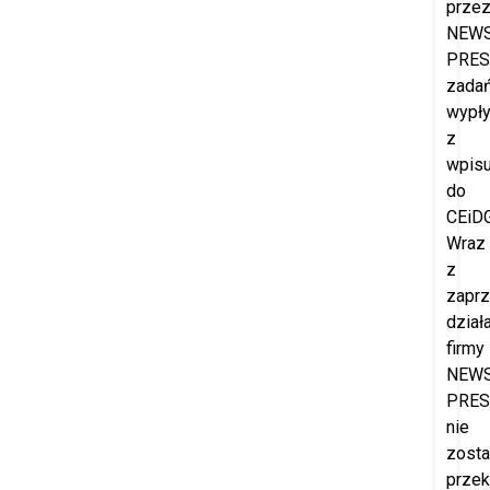
prze
NEW
PRES
zada
wypł
z
wpis
do
CEiDG
Wraz
z
zapr
dział
firmy
NEW
PRES
nie
zost
prze