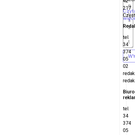
42-
217
Czyt
Częs
więce
Reda
tel.
34
374
WY
05
02
redak
redak
Biuro
rekl
tel.
34
374
05