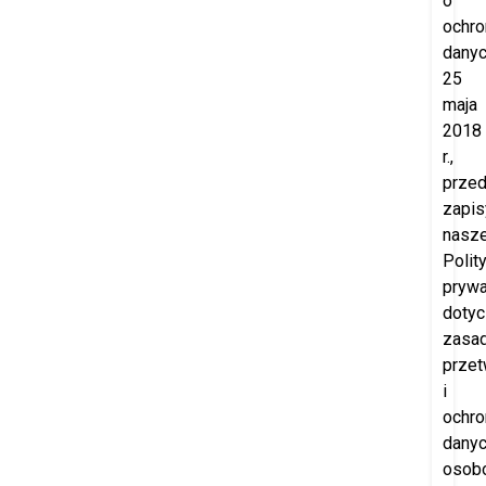
o
ochro
danyc
25
maja
2018
r.,
prze
zapis
nasze
Polity
prywa
doty
zasa
przet
i
ochro
dany
osob