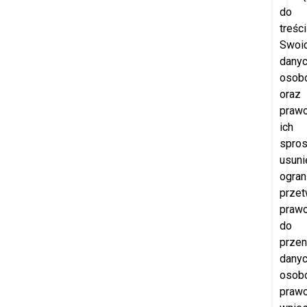
do
treści
Swoi
dany
osob
oraz
praw
ich
spros
usuni
ogran
przet
praw
do
przen
dany
osob
praw