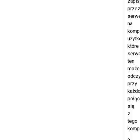
zapi
prze
serw
na
komp
użytk
które
serw
ten
może
odczy
przy
każd
połąc
się
z
tego
kompu