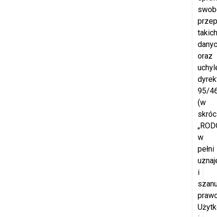
swob
prze
takic
dany
oraz
uchyl
dyrek
95/4
(w
skróc
„RODO
w
pełni
uznaj
i
szanu
praw
Użyt