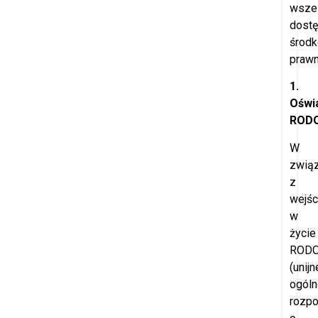
wszel
dost
środ
prawn
1.
Oświ
ROD
W
zwią
z
wejś
w
życie
ROD
(unijn
ogóln
rozpo