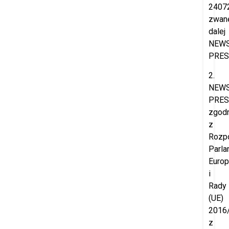
2407
zwan
dalej
NEW
PRES
2.
NEW
PRES
zgod
z
Rozp
Parla
Europ
i
Rady
(UE)
2016
z