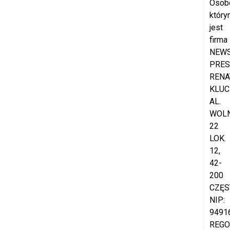
Osob
który
jest
firma
NEW
PRES
RENA
KLUC
AL.
WOL
22
LOK.
12,
42-
200
CZĘS
NIP:
9491
REGO