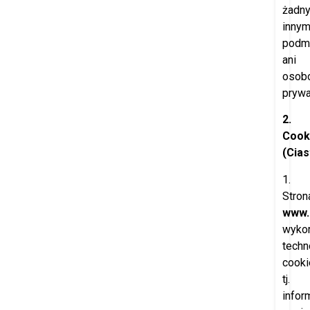
żadn
inny
podm
ani
osob
pryw
2.
Cook
(Cia
1.
Stron
www.
wykor
techn
cooki
tj.
infor