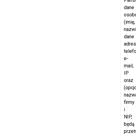
Pańs
dane
osob
(imię,
nazwi
dane
adre
telefo
e-
mail,
IP
oraz
(opcjo
nazw
firmy
i
NIP,
będą
przet