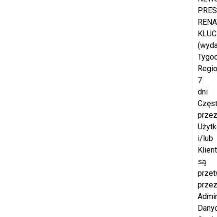
PRES
RENA
KLUC
(wyd
Tygod
Regio
7
dni
Częs
prze
Użyt
i/lub
Klien
są
przet
prze
Admin
Dany