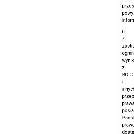
przes
powy
inform
6.
Z
zast
ogran
wynik
z
ROD
i
innyc
prze
prawa
posia
Pańs
praw
dost