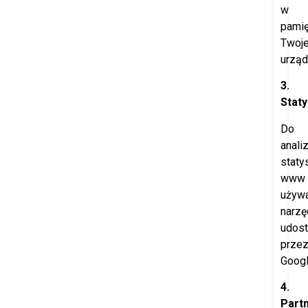
w
pamię
Twoj
urząd
3.
Staty
Do
anali
staty
www
używ
narzę
udost
prze
Googl
4.
Part