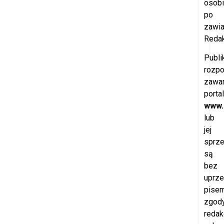
osobi
po
zawi
Redak
Publi
rozp
zawar
porta
www.
lub
jej
sprz
są
bez
uprze
pisem
zgod
redak