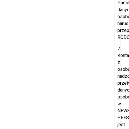
Pańs
dany
osob
narus
przep
RODO
7.
Konta
z
osob
nadzo
przet
dany
osob
w
NEW
PRES
jest