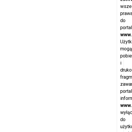
wszel
praw
do
porta
www.
Użytk
mogą
pobie
i
druk
fragm
zawar
porta
infor
www.
wyłąc
do
użytk