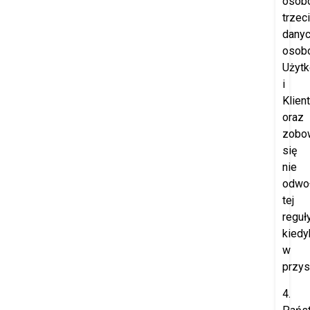
osob
trzec
dany
osob
Użyt
i
Klien
oraz
zobo
się
nie
odwo
tej
reguł
kiedy
w
przys
4.