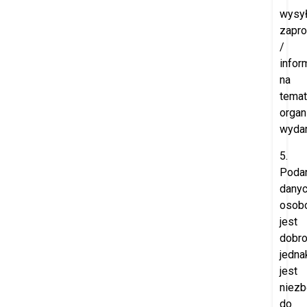
wysył
zapr
/
infor
na
temat
orga
wydar
5.
Poda
dany
osob
jest
dobro
jedna
jest
niez
do