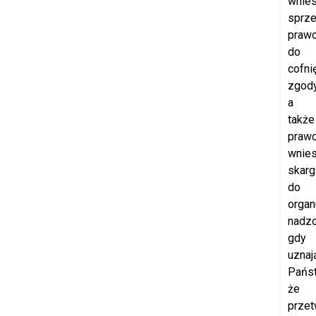
wnies
sprze
praw
do
cofni
zgod
a
także
praw
wnies
skarg
do
organ
nadzo
gdy
uznaj
Pańs
że
przet