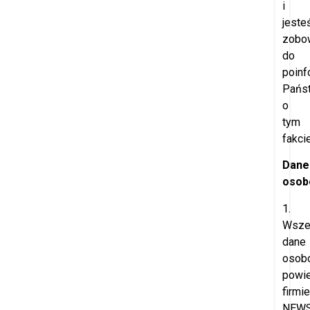
i
jeste
zobo
do
poinf
Pańs
o
tym
fakcie
Dane
osob
1.
Wsze
dane
osob
powi
firmie
NEW