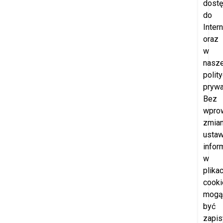
dost
do
Intern
oraz
w
nasze
polit
prywa
Bez
wpro
zmia
ustaw
infor
w
plika
cooki
mogą
być
zapi