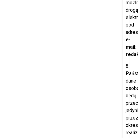
możl
drog
elekt
pod
adre
e-
mail:
redak
8.
Pańs
dane
osob
będą
prze
jedyn
prze
okres
reali