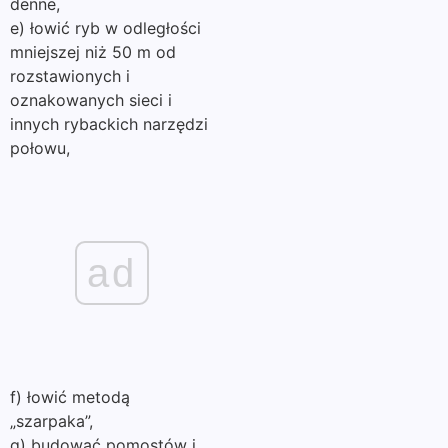
denne,
e) łowić ryb w odległości
mniejszej niż 50 m od
rozstawionych i
oznakowanych sieci i
innych rybackich narzędzi
połowu,
ad
f) łowić metodą
„szarpaka”,
g) budować pomostów i