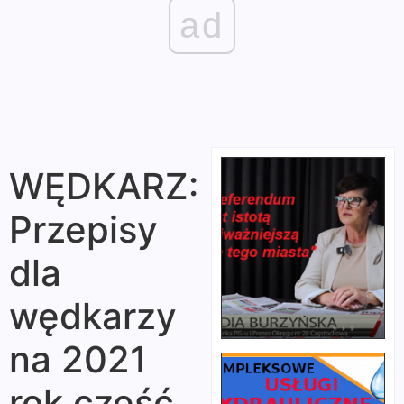
ad
WĘDKARZ:
Przepisy
dla
wędkarzy
na 2021
rok część