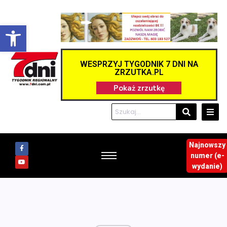
Otwórz pasek narzędzi
WESPRZYJ TYGODNIK 7 DNI NA
ZRZUTKA.PL
Najnowszy
numer (e-
wydanie)