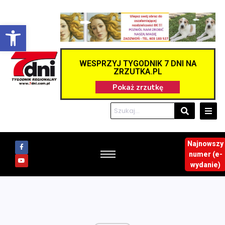
Otwórz pasek narzędzi
WESPRZYJ TYGODNIK 7 DNI NA
ZRZUTKA.PL
Najnowszy
numer (e-
wydanie)