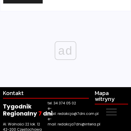
ad
Kontakt
Mapa
witryny
tel. 34 374 05 02
Tygodnik
e-
Regionalny
7
dni
mail:
redakcja@7dni.com.pl
e-
Al. Wolności 22 lok. 12
mail:
redakcja7dni@interia.pl
42-200 Częstochowa