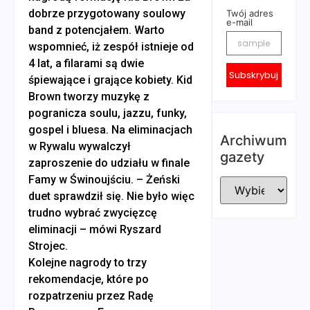
dobrze przygotowany soulowy
Twój adres
e-mail
band z potencjałem. Warto
wspomnieć, iż zespół istnieje od
4 lat, a filarami są dwie
Subskrybuj
śpiewające i grające kobiety. Kid
Brown tworzy muzykę z
pogranicza soulu, jazzu, funky,
gospel i bluesa. Na eliminacjach
Archiwum
w Rywalu wywalczył
gazety
zaproszenie do udziału w finale
Famy w Świnoujściu. – Żeński
duet sprawdził się. Nie było więc
trudno wybrać zwycięzcę
eliminacji – mówi Ryszard
Strojec.
Kolejne nagrody to trzy
rekomendacje, które po
rozpatrzeniu przez Radę