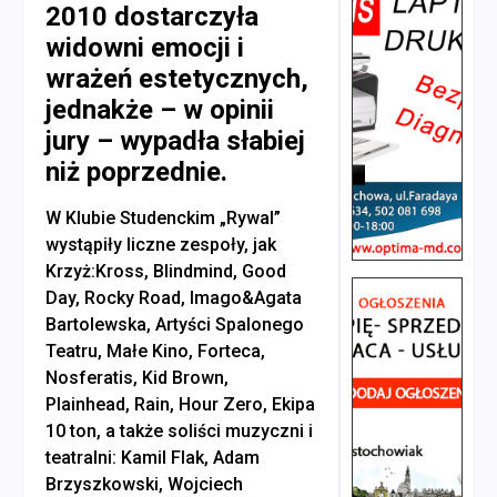
2010 dostarczyła
widowni emocji i
wrażeń estetycznych,
jednakże – w opinii
jury – wypadła słabiej
niż poprzednie.
W Klubie Studenckim „Rywal”
wystąpiły liczne zespoły, jak
Krzyż:Kross, Blindmind, Good
Day, Rocky Road, Imago&Agata
Bartolewska, Artyści Spalonego
Teatru, Małe Kino, Forteca,
Nosferatis, Kid Brown,
Plainhead, Rain, Hour Zero, Ekipa
10 ton, a także soliści muzyczni i
teatralni: Kamil Flak, Adam
Brzyszkowski, Wojciech