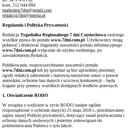
kom. 512 044 894
marketing7dni@gmail.com
redakcja7dni@interia.pl
Regulamin i Polityka Prywatności
Redakcja
Tygodnika Regionalnego 7 dni Częstochowa
zastrzega
wszelkie prawa do portalu
www.7dni.com.pl
. Użytkownicy mogą
pobierać i drukować fragmenty zawartości portalu informacyjnego
www.7dni.com.pl
wyłącznie do użytku osobistego, po
zawiadomieniu Redakcji.
Publikowanie, rozpowszechnianie zawartości portalu
www.7dni.com.pl
lub jej sprzedaż są bez uprzedniej pisemnej
zgody redakcji zabronione i stanowią naruszenie ustaw o prawie
autorskim, ochronie baz danych i uczciwej konkurencji – będą
ścigane przy pomocy wszelkich dostępnych środków prawnych.
1. Oświadczenie RODO
W związku z wejściem w życie RODO (unijne ogólne
rozporządzenie o ochronie danych) 25 maja 2018 r., przedstawiamy
zapisy naszej Polityki prywatności, dotyczące zasad przetwarzania i
ochrony danych osobowych i jesteśmy zobowiązani do
poinformowania Państwa o tym fakcie.