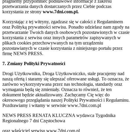
pragniemy przypomnieć podstawowe informacje z zakresu
przetwarzania danych dostarczanych przez Ciebie podczas
korzystania ze strony
www.7dni.com.pl.
Korzystając z tej witryny, zgadzasz się w całości z Regulaminem
oraz Polityką prywatności serwisu. Ponadto udzielasz nam zgody na
przetwarzanie Twoich danych osobowych pozostawionych w czasie
korzystania z serwisu oraz innych parametrów zapisywanych w
plikach cookies przechowywanych na tym urządzeniu
pozostawianych w czasie korzystania z niniejszego portalu przez
firmę NEWS PRESS.
7. Zmiany Polityki Prywatności
Drogi Użytkowniku, Droga Użytkowniczko, stale pracujemy nad
naszą ofertą i staramy się ulepszać oferowane usługi. To oznacza, że
zarówno wykorzystywana przez nas technologia, standardy oraz
wymagania będą się zmieniały. Oznacza to również, że ten
dokument będzie aktualizowany. Zachęcamy Cię więc do
okresowego przeglądania naszej Polityki Prywatności i Regulaminu.
Pozdrawiamy i witamy w serwisie www.7dni.com.pl
NEWS PRESS RENATA KLUCZNA wydawca Tygodnika
Regionalnego 7 dni Częstochowa
oraz właściciel serwisu www.7dni.com.pl