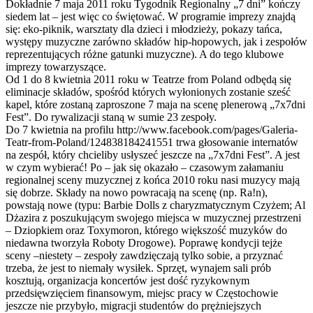
Dokładnie 7 maja 2011 roku Tygodnik Regionalny „7 dni” kończy
siedem lat – jest więc co świętować. W programie imprezy znajdą
się: eko-piknik, warsztaty dla dzieci i młodzieży, pokazy tańca,
występy muzyczne zarówno składów hip-hopowych, jak i zespołów
reprezentujących różne gatunki muzyczne). A do tego klubowe
imprezy towarzyszące.
Od 1 do 8 kwietnia 2011 roku w Teatrze from Poland odbędą się
eliminacje składów, spośród których wyłonionych zostanie sześć
kapel, które zostaną zaproszone 7 maja na scenę plenerową „7x7dni
Fest”. Do rywalizacji staną w sumie 23 zespoły.
Do 7 kwietnia na profilu http://www.facebook.com/pages/Galeria-
Teatr-from-Poland/124838184241551 trwa głosowanie internatów
na zespół, który chcieliby usłyszeć jeszcze na „7x7dni Fest”. A jest
w czym wybierać! Po – jak się okazało – czasowym załamaniu
regionalnej sceny muzycznej z końca 2010 roku nasi muzycy mają
się dobrze. Składy na nowo powracają na scenę (np. Ra!n),
powstają nowe (typu: Barbie Dolls z charyzmatycznym Czyżem; Al
Dżazira z poszukującym swojego miejsca w muzycznej przestrzeni
– Dziopkiem oraz Toxymoron, którego większość muzyków do
niedawna tworzyła Roboty Drogowe). Poprawę kondycji tejże
sceny –niestety – zespoły zawdzięczają tylko sobie, a przyznać
trzeba, że jest to niemały wysiłek. Sprzęt, wynajem sali prób
kosztują, organizacja koncertów jest dość ryzykownym
przedsięwzięciem finansowym, miejsc pracy w Częstochowie
jeszcze nie przybyło, migracji studentów do prężniejszych