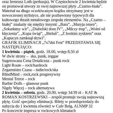
oraz Ireneusz Loth (perkusja). W Częstochowie 2 kwietnia będzie
on promował utwory ze swej najnowszej płyty „Czarno-biała”.
Materiał na długo oczekiwanym krążku utrzymany jest w
nowoczesnej stylistyce, ale nie pozbawiony typowych dla
kultowego thrash metalowego zespołu elementów. Na „Czarno –
białej” znalazły się między innymi: „Bara”, „Maryja omen”,
„Szkarłatny wir”, „Diabelski dom IV”, „Milczy trup”, „Wolni od
klęczenia”, „Kupa świąt”, „Bieluń”, „Z boskim zyskiem” oraz
„Kapucyn zamknął drzwi”.
GRAFIK ELIMINACJI „7x7dni Fest” PRZEDSTAWIA SIĘ
NASTĘPUJĄCO:
1 kwietnia – piątek
, godz. 18.00, wstęp 8,50 zł
W dwie strony – ska, punk, reggae
Sugerowana Cena Detaliczna – punk rock
Light Route – rock/hardrock
Zegarmistrz Czasu – indie/rock/ska
BlindMind – rock,rock progresywny
Mental Terror – rock
Barbie Dolls – glamour punk
Nigdy Więcej – rock alternatywa
2 kwietnia – sobota
, godz. 20.00, wstęp 34/39 zł – KAT &
ROMAN KOSTRZEWSKI – zespół promuje swoją najnowszą
płytę. Gość specjalny eliminacji. Bilety w przedsprzedaży do
nabycia do 1 kwietnia również w Cafe Belg, Al.NMP 32
Po koncercie impreza w rockowych klimatach