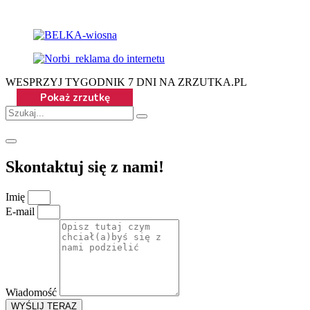
WESPRZYJ TYGODNIK 7 DNI NA ZRZUTKA.PL
Skontaktuj się z nami!
Imię
E-mail
Wiadomość
WYŚLIJ TERAZ