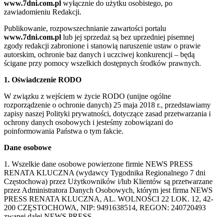
www.7dni.com.pl
wyłącznie do użytku osobistego, po
zawiadomieniu Redakcji.
Publikowanie, rozpowszechnianie zawartości portalu
www.7dni.com.pl
lub jej sprzedaż są bez uprzedniej pisemnej
zgody redakcji zabronione i stanowią naruszenie ustaw o prawie
autorskim, ochronie baz danych i uczciwej konkurencji – będą
ścigane przy pomocy wszelkich dostępnych środków prawnych.
1. Oświadczenie RODO
W związku z wejściem w życie RODO (unijne ogólne
rozporządzenie o ochronie danych) 25 maja 2018 r., przedstawiamy
zapisy naszej Polityki prywatności, dotyczące zasad przetwarzania i
ochrony danych osobowych i jesteśmy zobowiązani do
poinformowania Państwa o tym fakcie.
Dane osobowe
1. Wszelkie dane osobowe powierzone firmie NEWS PRESS
RENATA KLUCZNA (wydawcy Tygodnika Regionalnego 7 dni
Częstochowa) przez Użytkowników i/lub Klientów są przetwarzane
przez Administratora Danych Osobowych, którym jest firma NEWS
PRESS RENATA KLUCZNA, AL. WOLNOŚCI 22 LOK. 12, 42-
200 CZĘSTOCHOWA, NIP: 9491638514, REGON: 240720493
zwanej dalej NEWS PRESS.