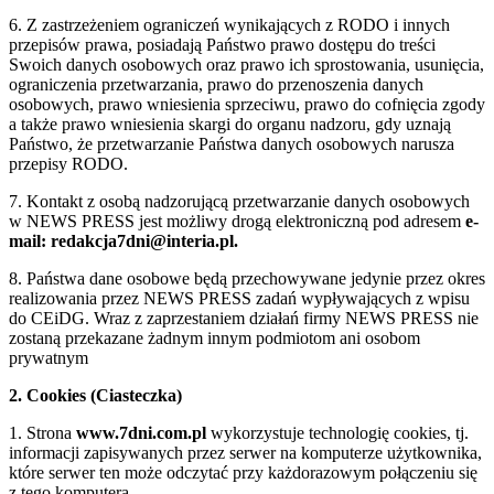
6. Z zastrzeżeniem ograniczeń wynikających z RODO i innych
przepisów prawa, posiadają Państwo prawo dostępu do treści
Swoich danych osobowych oraz prawo ich sprostowania, usunięcia,
ograniczenia przetwarzania, prawo do przenoszenia danych
osobowych, prawo wniesienia sprzeciwu, prawo do cofnięcia zgody
a także prawo wniesienia skargi do organu nadzoru, gdy uznają
Państwo, że przetwarzanie Państwa danych osobowych narusza
przepisy RODO.
7. Kontakt z osobą nadzorującą przetwarzanie danych osobowych
w NEWS PRESS jest możliwy drogą elektroniczną pod adresem
e-
mail: redakcja7dni@interia.pl.
8. Państwa dane osobowe będą przechowywane jedynie przez okres
realizowania przez NEWS PRESS zadań wypływających z wpisu
do CEiDG. Wraz z zaprzestaniem działań firmy NEWS PRESS nie
zostaną przekazane żadnym innym podmiotom ani osobom
prywatnym
2. Cookies (Ciasteczka)
1. Strona
www.7dni.com.pl
wykorzystuje technologię cookies, tj.
informacji zapisywanych przez serwer na komputerze użytkownika,
które serwer ten może odczytać przy każdorazowym połączeniu się
z tego komputera.