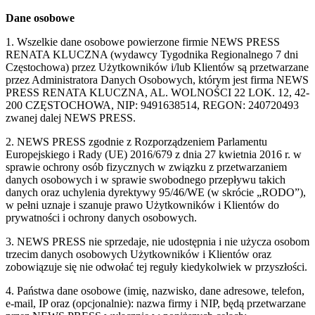
Dane osobowe
1. Wszelkie dane osobowe powierzone firmie NEWS PRESS
RENATA KLUCZNA (wydawcy Tygodnika Regionalnego 7 dni
Częstochowa) przez Użytkowników i/lub Klientów są przetwarzane
przez Administratora Danych Osobowych, którym jest firma NEWS
PRESS RENATA KLUCZNA, AL. WOLNOŚCI 22 LOK. 12, 42-
200 CZĘSTOCHOWA, NIP: 9491638514, REGON: 240720493
zwanej dalej NEWS PRESS.
2. NEWS PRESS zgodnie z Rozporządzeniem Parlamentu
Europejskiego i Rady (UE) 2016/679 z dnia 27 kwietnia 2016 r. w
sprawie ochrony osób fizycznych w związku z przetwarzaniem
danych osobowych i w sprawie swobodnego przepływu takich
danych oraz uchylenia dyrektywy 95/46/WE (w skrócie „RODO”),
w pełni uznaje i szanuje prawo Użytkowników i Klientów do
prywatności i ochrony danych osobowych.
3. NEWS PRESS nie sprzedaje, nie udostępnia i nie użycza osobom
trzecim danych osobowych Użytkowników i Klientów oraz
zobowiązuje się nie odwołać tej reguły kiedykolwiek w przyszłości.
4. Państwa dane osobowe (imię, nazwisko, dane adresowe, telefon,
e-mail, IP oraz (opcjonalnie): nazwa firmy i NIP, będą przetwarzane