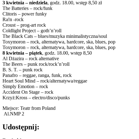
3 kwietnia – niedziela
, godz. 18.00, wstęp 8,50 zł
The Batteries – rock/funk
Clitoris – power funky
Ra!n -rock
Croust – prog-art rock
Coldlight Project – goth’n’roll
The Black Cats – blues/muzyka minimalistyczna/soul
Toxymoron – rock, alternatywa, hardcore, ska, blues, pop
Toxymoron – rock, alternatywa, hardcore, ska, blues, pop
8 kwietnia – piątek
, godz. 18.00, wstęp 8,50
Al Dżazira – rock alternative
The Beers – punk rock/rock’n’roll
B. S. T. – punk rock
Panafro – reggae, ranga, funk, rock
Heart Soul Mind – rock/alternatywa/reggae
Simply Emotion – rock
Accident On Stage – rock
Krzyż:Kross – electro/disco/punks
Miejsce: Teatr from Poland
Al.NMP 2
Udostępnij: