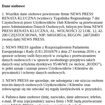
Dane osobowe
1. Wszelkie dane osobowe powierzone firmie NEWS PRESS
RENATA KLUCZNA (wydawcy Tygodnika Regionalnego 7 dni
Częstochowa) przez Użytkowników i/lub Klientów są przetwarzane
przez Administratora Danych Osobowych, którym jest firma NEWS
PRESS RENATA KLUCZNA, AL. WOLNOŚCI 22 LOK. 12, 42-
200 CZĘSTOCHOWA, NIP: 9491638514, REGON: 240720493
zwanej dalej NEWS PRESS.
2. NEWS PRESS zgodnie z Rozporządzeniem Parlamentu
Europejskiego i Rady (UE) 2016/679 z dnia 27 kwietnia 2016 r. w
sprawie ochrony osób fizycznych w związku z przetwarzaniem
danych osobowych i w sprawie swobodnego przepływu takich
danych oraz uchylenia dyrektywy 95/46/WE (w skrócie „RODO”),
w pełni uznaje i szanuje prawo Użytkowników i Klientów do
prywatności i ochrony danych osobowych.
3. NEWS PRESS nie sprzedaje, nie udostępnia i nie użycza osobom
trzecim danych osobowych Użytkowników i Klientów oraz
zobowiązuje się nie odwołać tej reguły kiedykolwiek w przyszłości.
4. Państwa dane osobowe (imię, nazwisko, dane adresowe, telefon,
e-mail, IP oraz (opcjonalnie): nazwa firmy i NIP, będą przetwarzane