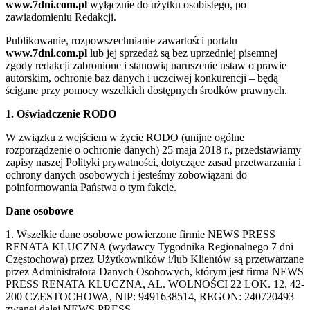
www.7dni.com.pl
wyłącznie do użytku osobistego, po
zawiadomieniu Redakcji.
Publikowanie, rozpowszechnianie zawartości portalu
www.7dni.com.pl
lub jej sprzedaż są bez uprzedniej pisemnej
zgody redakcji zabronione i stanowią naruszenie ustaw o prawie
autorskim, ochronie baz danych i uczciwej konkurencji – będą
ścigane przy pomocy wszelkich dostępnych środków prawnych.
1. Oświadczenie RODO
W związku z wejściem w życie RODO (unijne ogólne
rozporządzenie o ochronie danych) 25 maja 2018 r., przedstawiamy
zapisy naszej Polityki prywatności, dotyczące zasad przetwarzania i
ochrony danych osobowych i jesteśmy zobowiązani do
poinformowania Państwa o tym fakcie.
Dane osobowe
1. Wszelkie dane osobowe powierzone firmie NEWS PRESS
RENATA KLUCZNA (wydawcy Tygodnika Regionalnego 7 dni
Częstochowa) przez Użytkowników i/lub Klientów są przetwarzane
przez Administratora Danych Osobowych, którym jest firma NEWS
PRESS RENATA KLUCZNA, AL. WOLNOŚCI 22 LOK. 12, 42-
200 CZĘSTOCHOWA, NIP: 9491638514, REGON: 240720493
zwanej dalej NEWS PRESS.