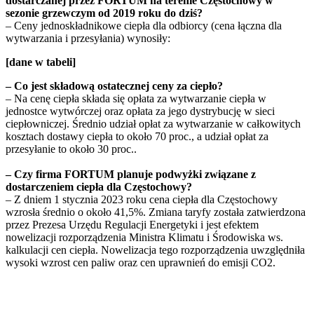
dostarczanej przez FORTUM na terenie Częstochowy w
sezonie grzewczym od 2019 roku do dziś?
– Ceny jednoskładnikowe ciepła dla odbiorcy (cena łączna dla
wytwarzania i przesyłania) wynosiły:
[dane w tabeli]
– Co jest składową ostatecznej ceny za ciepło?
– Na cenę ciepła składa się opłata za wytwarzanie ciepła w
jednostce wytwórczej oraz opłata za jego dystrybucję w sieci
ciepłowniczej. Średnio udział opłat za wytwarzanie w całkowitych
kosztach dostawy ciepła to około 70 proc., a udział opłat za
przesyłanie to około 30 proc..
– Czy firma FORTUM planuje podwyżki związane z
dostarczeniem ciepła dla Częstochowy?
– Z dniem 1 stycznia 2023 roku cena ciepła dla Częstochowy
wzrosła średnio o około 41,5%. Zmiana taryfy została zatwierdzona
przez Prezesa Urzędu Regulacji Energetyki i jest efektem
nowelizacji rozporządzenia Ministra Klimatu i Środowiska ws.
kalkulacji cen ciepła. Nowelizacja tego rozporządzenia uwzględniła
wysoki wzrost cen paliw oraz cen uprawnień do emisji CO2.