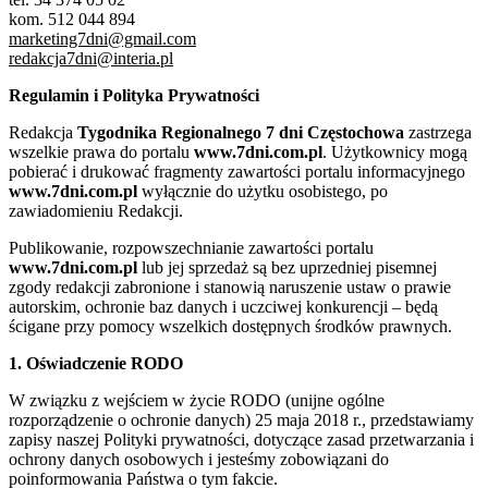
kom. 512 044 894
marketing7dni@gmail.com
redakcja7dni@interia.pl
Regulamin i Polityka Prywatności
Redakcja
Tygodnika Regionalnego 7 dni Częstochowa
zastrzega
wszelkie prawa do portalu
www.7dni.com.pl
. Użytkownicy mogą
pobierać i drukować fragmenty zawartości portalu informacyjnego
www.7dni.com.pl
wyłącznie do użytku osobistego, po
zawiadomieniu Redakcji.
Publikowanie, rozpowszechnianie zawartości portalu
www.7dni.com.pl
lub jej sprzedaż są bez uprzedniej pisemnej
zgody redakcji zabronione i stanowią naruszenie ustaw o prawie
autorskim, ochronie baz danych i uczciwej konkurencji – będą
ścigane przy pomocy wszelkich dostępnych środków prawnych.
1. Oświadczenie RODO
W związku z wejściem w życie RODO (unijne ogólne
rozporządzenie o ochronie danych) 25 maja 2018 r., przedstawiamy
zapisy naszej Polityki prywatności, dotyczące zasad przetwarzania i
ochrony danych osobowych i jesteśmy zobowiązani do
poinformowania Państwa o tym fakcie.