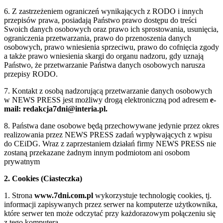
6. Z zastrzeżeniem ograniczeń wynikających z RODO i innych
przepisów prawa, posiadają Państwo prawo dostępu do treści
Swoich danych osobowych oraz prawo ich sprostowania, usunięcia,
ograniczenia przetwarzania, prawo do przenoszenia danych
osobowych, prawo wniesienia sprzeciwu, prawo do cofnięcia zgody
a także prawo wniesienia skargi do organu nadzoru, gdy uznają
Państwo, że przetwarzanie Państwa danych osobowych narusza
przepisy RODO.
7. Kontakt z osobą nadzorującą przetwarzanie danych osobowych
w NEWS PRESS jest możliwy drogą elektroniczną pod adresem
e-
mail: redakcja7dni@interia.pl.
8. Państwa dane osobowe będą przechowywane jedynie przez okres
realizowania przez NEWS PRESS zadań wypływających z wpisu
do CEiDG. Wraz z zaprzestaniem działań firmy NEWS PRESS nie
zostaną przekazane żadnym innym podmiotom ani osobom
prywatnym
2. Cookies (Ciasteczka)
1. Strona
www.7dni.com.pl
wykorzystuje technologię cookies, tj.
informacji zapisywanych przez serwer na komputerze użytkownika,
które serwer ten może odczytać przy każdorazowym połączeniu się
z tego komputera.