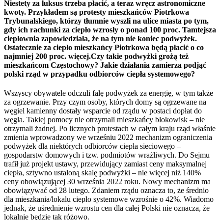
Niestety za luksus trzeba płacić, a teraz wręcz astronomiczne
kwoty. Przykładem są protesty mieszkańców Piotrkowa
Trybunalskiego, którzy tłumnie wyszli na ulice miasta po tym,
gdy ich rachunki za ciepło wzrosły o ponad 100 proc. Tamtejsza
ciepłownia zapowiedziała, że na tym nie koniec podwyżek.
Ostatecznie za ciepło mieszkańcy Piotrkowa będą płacić o co
najmniej 200 proc. więcej.Czy takie podwyżki grożą też
mieszkańcom Częstochowy? Jakie działania zamierza podjąć
polski rząd w przypadku odbiorców ciepła systemowego?
Wszyscy obywatele odczuli falę podwyżek za energię, w tym także
za ogrzewanie. Przy czym osoby, których domy są ogrzewane na
węgiel kamienny dostały wsparcie od rządu w postaci dopłat do
węgla. Takiej pomocy nie otrzymali mieszkańcy blokowisk – nie
otrzymali żadnej. Po licznych protestach w całym kraju rząd właśnie
zmienia wprowadzony we wrześniu 2022 mechanizm ograniczenia
podwyżek dla niektórych odbiorców ciepła sieciowego –
gospodarstw domowych i tzw. podmiotów wrażliwych. Do Sejmu
trafił już projekt ustawy, przewidujący zamiast ceny maksymalnej
ciepła, sztywno ustaloną skalę podwyżki – nie więcej niż 140%
ceny obowiązującej 30 września 2022 roku. Nowy mechanizm ma
obowiązywać od 28 lutego. Zdaniem rządu oznacza to, że średnio
dla mieszkania/lokalu ciepło systemowe wzrośnie o 42%. Wiadomo
jednak, że uśrednienie wzrostu cen dla całej Polski nie oznacza, że
lokalnie będzie tak różowo.