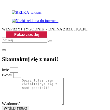
WESPRZYJ TYGODNIK 7 DNI NA ZRZUTKA.PL
Skontaktuj się z nami!
Imię
E-mail
Wiadomość
WYŚLIJ TERAZ