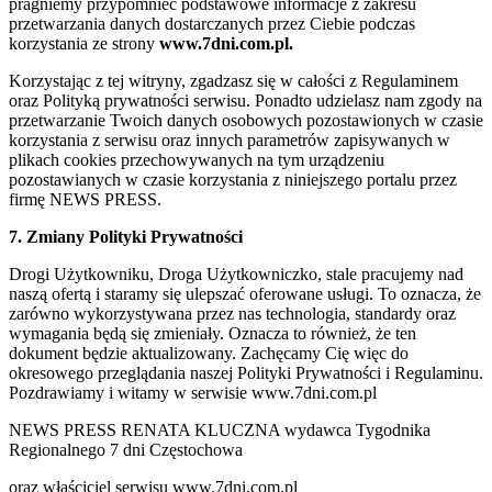
pragniemy przypomnieć podstawowe informacje z zakresu
przetwarzania danych dostarczanych przez Ciebie podczas
korzystania ze strony
www.7dni.com.pl.
Korzystając z tej witryny, zgadzasz się w całości z Regulaminem
oraz Polityką prywatności serwisu. Ponadto udzielasz nam zgody na
przetwarzanie Twoich danych osobowych pozostawionych w czasie
korzystania z serwisu oraz innych parametrów zapisywanych w
plikach cookies przechowywanych na tym urządzeniu
pozostawianych w czasie korzystania z niniejszego portalu przez
firmę NEWS PRESS.
7. Zmiany Polityki Prywatności
Drogi Użytkowniku, Droga Użytkowniczko, stale pracujemy nad
naszą ofertą i staramy się ulepszać oferowane usługi. To oznacza, że
zarówno wykorzystywana przez nas technologia, standardy oraz
wymagania będą się zmieniały. Oznacza to również, że ten
dokument będzie aktualizowany. Zachęcamy Cię więc do
okresowego przeglądania naszej Polityki Prywatności i Regulaminu.
Pozdrawiamy i witamy w serwisie www.7dni.com.pl
NEWS PRESS RENATA KLUCZNA wydawca Tygodnika
Regionalnego 7 dni Częstochowa
oraz właściciel serwisu www.7dni.com.pl