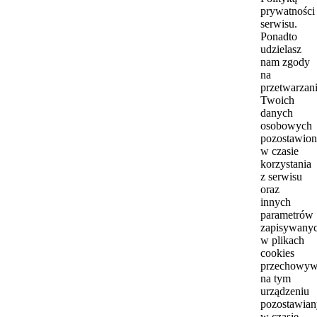
prywatności
serwisu.
Ponadto
udzielasz
nam zgody
na
przetwarzan
Twoich
danych
osobowych
pozostawio
w czasie
korzystania
z serwisu
oraz
innych
parametrów
zapisywany
w plikach
cookies
przechowyw
na tym
urządzeniu
pozostawia
w czasie