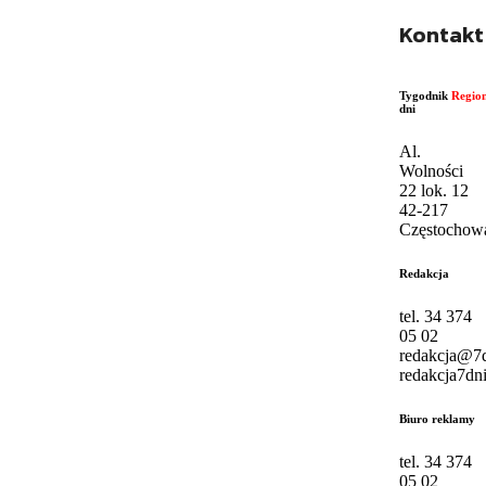
Kontakt
Tygodnik
Regio
dni
Al.
Wolności
22 lok. 12
42-217
Częstochow
Redakcja
tel. 34 374
05 02
redakcja@7d
redakcja7dni
Biuro reklamy
tel. 34 374
05 02