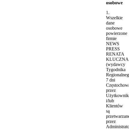
osobowe
1.
Wszelkie
dane
osobowe
powierzone
firmie
NEWS
PRESS
RENATA
KLUCZNA
(wydawcy
Tygodnika
Regionalne
7 dni
Częstochow
przez
Użytkowni
i/lub
Klientów
są
przetwarzan
przez
Administrat