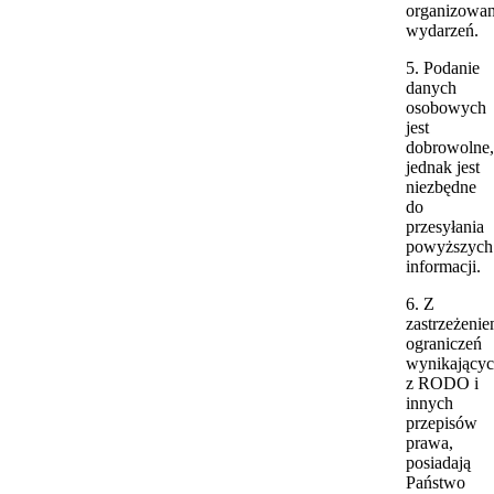
organizowa
wydarzeń.
5. Podanie
danych
osobowych
jest
dobrowolne,
jednak jest
niezbędne
do
przesyłania
powyższych
informacji.
6. Z
zastrzeżeni
ograniczeń
wynikający
z RODO i
innych
przepisów
prawa,
posiadają
Państwo