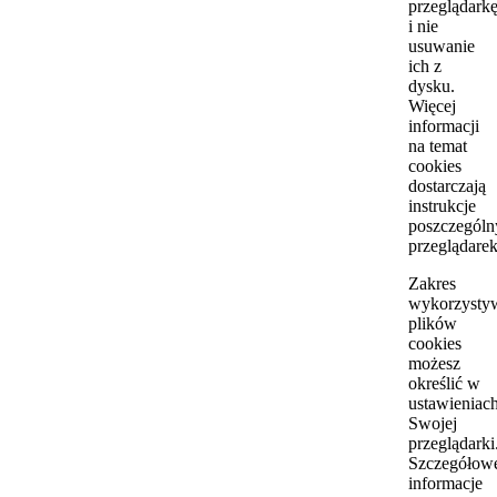
przeglądark
i nie
usuwanie
ich z
dysku.
Więcej
informacji
na temat
cookies
dostarczają
instrukcje
poszczególn
przeglądarek
Zakres
wykorzysty
plików
cookies
możesz
określić w
ustawieniac
Swojej
przeglądarki
Szczegółow
informacje