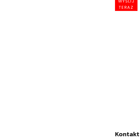
WYŚLIJ
TERAZ
Rekla
To
jest
miejsce
na
Twoją
reklamę
Czyta
więcej
Kontakt