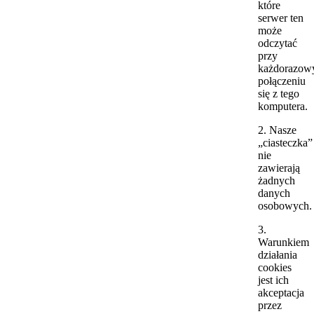
które
serwer ten
może
odczytać
przy
każdorazo
połączeniu
się z tego
komputera.
2. Nasze
„ciasteczka”
nie
zawierają
żadnych
danych
osobowych.
3.
Warunkiem
działania
cookies
jest ich
akceptacja
przez