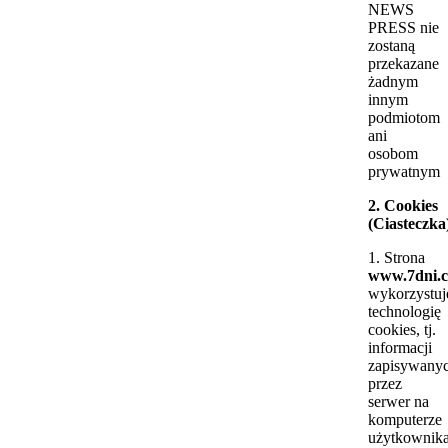
NEWS
PRESS nie
zostaną
przekazane
żadnym
innym
podmiotom
ani
osobom
prywatnym
2. Cookies
(Ciasteczka
1. Strona
www.7dni.c
wykorzystuj
technologię
cookies, tj.
informacji
zapisywany
przez
serwer na
komputerze
użytkownika