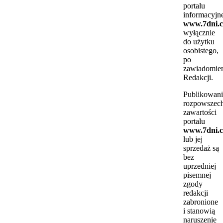
portalu
informacyjn
www.7dni.c
wyłącznie
do użytku
osobistego,
po
zawiadomie
Redakcji.
Publikowani
rozpowszech
zawartości
portalu
www.7dni.c
lub jej
sprzedaż są
bez
uprzedniej
pisemnej
zgody
redakcji
zabronione
i stanowią
naruszenie