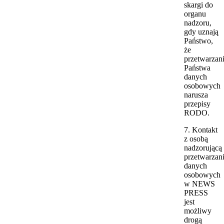
skargi do
organu
nadzoru,
gdy uznają
Państwo,
że
przetwarzan
Państwa
danych
osobowych
narusza
przepisy
RODO.
7. Kontakt
z osobą
nadzorującą
przetwarzan
danych
osobowych
w NEWS
PRESS
jest
możliwy
drogą