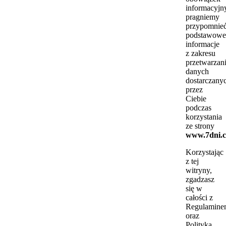
informacyjn
pragniemy
przypomnie
podstawowe
informacje
z zakresu
przetwarzan
danych
dostarczany
przez
Ciebie
podczas
korzystania
ze strony
www.7dni.c
Korzystając
z tej
witryny,
zgadzasz
się w
całości z
Regulamine
oraz
Polityką