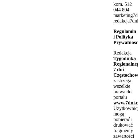
kom. 512
044 894
marketing7
redakcja7dni
Regulamin
i Polityka
Prywatnośc
Redakcja
Tygodnika
Regionalne
7 dni
Częstocho
zastrzega
wszelkie
prawa do
portalu
www.7dni.c
Użytkownic
mogą
pobierać i
drukować
fragmenty
zawartości