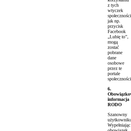
z tych
wtyczek
społecznośc
jak np.
przycisk
Facebook
„Lubię to”,
mogą
zostać
pobrane
dane
osobowe
przez te
portale
społecznośc
6.
Obowiązko
informacja
RODO
Szanowny
użytkownik
Wypełniając
obowiązek