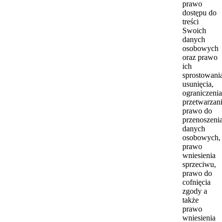
prawo
dostępu do
treści
Swoich
danych
osobowych
oraz prawo
ich
sprostowani
usunięcia,
ograniczenia
przetwarzani
prawo do
przenoszeni
danych
osobowych,
prawo
wniesienia
sprzeciwu,
prawo do
cofnięcia
zgody a
także
prawo
wniesienia