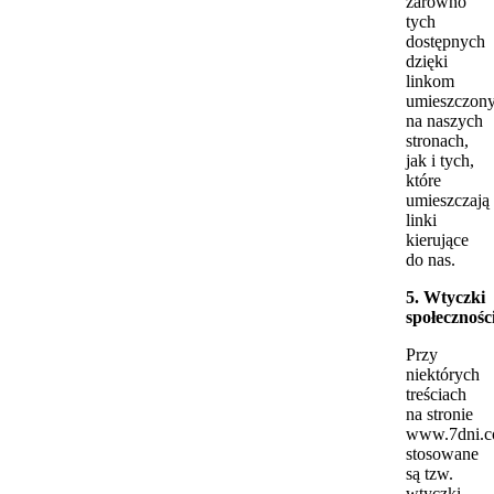
zarówno
tych
dostępnych
dzięki
linkom
umieszczon
na naszych
stronach,
jak i tych,
które
umieszczają
linki
kierujące
do nas.
5. Wtyczki
społecznośc
Przy
niektórych
treściach
na stronie
www.7dni.c
stosowane
są tzw.
wtyczki