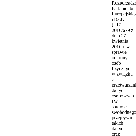
Rozporządz
Parlamentu
Europejskie
i Rady
(UE)
2016/679 z
dnia 27
kwietnia
2016 r. w
sprawie
ochrony
osób
fizycznych
w związku
z
przetwarzan
danych
osobowych
i w
sprawie
swobodneg
przepływu
takich
danych
oraz