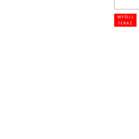
WYŚLIJ
TERAZ
Rekla
To
jest
miejsce
na
Twoją
reklamę
Czyta
więcej