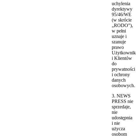
uchylenia
dyrektywy
95/46/WE
(w skrócie
„RODO”),
w pełni
uznaje i
szanuje
prawo
Użytkowni
i Klientów
do
prywatności
i ochrony
danych
osobowych.
3. NEWS
PRESS nie
sprzedaje,
nie
udostępnia
i nie
użycza
osobom