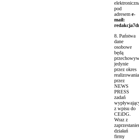
elektroniczn
pod
adresem
e-
mail:
redakcja7dn
8. Państwa
dane
osobowe
będą
przechowyw
jedynie
przez okres
realizowania
przez
NEWS
PRESS
zadań
wypływając
z wpisu do
CEiDG.
Wraz z
zaprzestani
działań
firmy