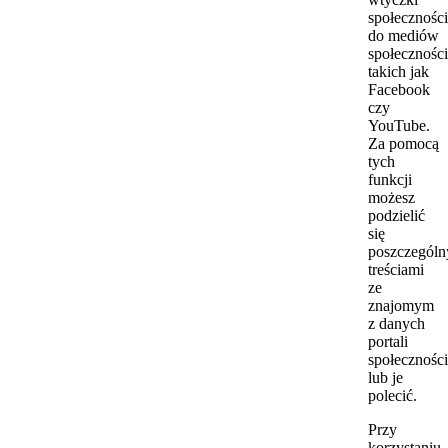
społecznośc
do mediów
społecznośc
takich jak
Facebook
czy
YouTube.
Za pomocą
tych
funkcji
możesz
podzielić
się
poszczegól
treściami
ze
znajomym
z danych
portali
społecznośc
lub je
polecić.
Przy
korzystaniu