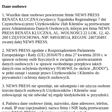
Dane osobowe
1. Wszelkie dane osobowe powierzone firmie NEWS PRESS
RENATA KLUCZNA (wydawcy Tygodnika Regionalnego 7 dni
Częstochowa) przez Użytkowników i/lub Klientów są przetwarzane
przez Administratora Danych Osobowych, którym jest firma NEWS
PRESS RENATA KLUCZNA, AL. WOLNOŚCI 22 LOK. 12, 42-
200 CZĘSTOCHOWA, NIP: 9491638514, REGON: 240720493
zwanej dalej NEWS PRESS.
2. NEWS PRESS zgodnie z Rozporządzeniem Parlamentu
Europejskiego i Rady (UE) 2016/679 z dnia 27 kwietnia 2016 r. w
sprawie ochrony osób fizycznych w związku z przetwarzaniem
danych osobowych i w sprawie swobodnego przepływu takich
danych oraz uchylenia dyrektywy 95/46/WE (w skrócie „RODO”),
w pełni uznaje i szanuje prawo Użytkowników i Klientów do
prywatności i ochrony danych osobowych.
3. NEWS PRESS nie sprzedaje, nie udostępnia i nie użycza osobom
trzecim danych osobowych Użytkowników i Klientów oraz
zobowiązuje się nie odwołać tej reguły kiedykolwiek w przyszłości.
4. Państwa dane osobowe (imię, nazwisko, dane adresowe, telefon,
e-mail, IP oraz (opcjonalnie): nazwa firmy i NIP, będą przetwarzane