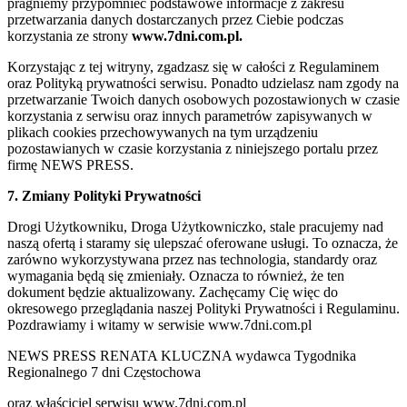
pragniemy przypomnieć podstawowe informacje z zakresu
przetwarzania danych dostarczanych przez Ciebie podczas
korzystania ze strony
www.7dni.com.pl.
Korzystając z tej witryny, zgadzasz się w całości z Regulaminem
oraz Polityką prywatności serwisu. Ponadto udzielasz nam zgody na
przetwarzanie Twoich danych osobowych pozostawionych w czasie
korzystania z serwisu oraz innych parametrów zapisywanych w
plikach cookies przechowywanych na tym urządzeniu
pozostawianych w czasie korzystania z niniejszego portalu przez
firmę NEWS PRESS.
7. Zmiany Polityki Prywatności
Drogi Użytkowniku, Droga Użytkowniczko, stale pracujemy nad
naszą ofertą i staramy się ulepszać oferowane usługi. To oznacza, że
zarówno wykorzystywana przez nas technologia, standardy oraz
wymagania będą się zmieniały. Oznacza to również, że ten
dokument będzie aktualizowany. Zachęcamy Cię więc do
okresowego przeglądania naszej Polityki Prywatności i Regulaminu.
Pozdrawiamy i witamy w serwisie www.7dni.com.pl
NEWS PRESS RENATA KLUCZNA wydawca Tygodnika
Regionalnego 7 dni Częstochowa
oraz właściciel serwisu www.7dni.com.pl