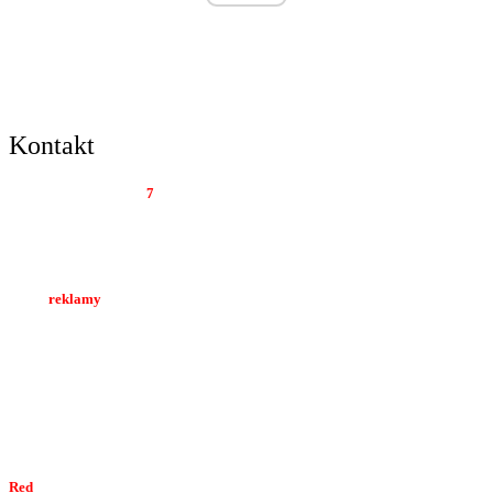
Kontakt
Tygodnik Regionalny
7
dni
Al. Wolności 22 lok. 12
42-200 Częstochowa
Biuro
reklamy
tel. 34 374 05 02
kom. 512 044 894
e-mail:
marketing7dni@gmail.com
e-mail:
redakcja7dni@interia.pl
Red
akcja