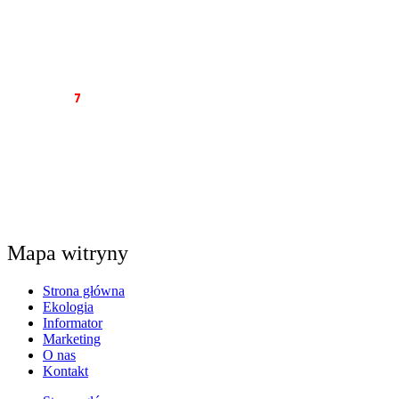
tel. 34 374 05 02
e-mail:
redakcja@7dni.com.pl
e-mail:
redakcja7dni@interia.pl
Wyd
awca
7
dni
NEWS PRESS RENATA KLUCZNA
Al. Wolności 22 lok. 12
42-200 Częstochowa
NIP: 949-163-85-14
tel. 34/374-05-02
mail: redakcja@7dni.com.pl
Mapa witryny
Strona główna
Ekologia
Informator
Marketing
O nas
Kontakt