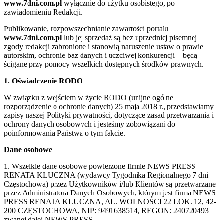
www.7dni.com.pl
wyłącznie do użytku osobistego, po
zawiadomieniu Redakcji.
Publikowanie, rozpowszechnianie zawartości portalu
www.7dni.com.pl
lub jej sprzedaż są bez uprzedniej pisemnej
zgody redakcji zabronione i stanowią naruszenie ustaw o prawie
autorskim, ochronie baz danych i uczciwej konkurencji – będą
ścigane przy pomocy wszelkich dostępnych środków prawnych.
1. Oświadczenie RODO
W związku z wejściem w życie RODO (unijne ogólne
rozporządzenie o ochronie danych) 25 maja 2018 r., przedstawiamy
zapisy naszej Polityki prywatności, dotyczące zasad przetwarzania i
ochrony danych osobowych i jesteśmy zobowiązani do
poinformowania Państwa o tym fakcie.
Dane osobowe
1. Wszelkie dane osobowe powierzone firmie NEWS PRESS
RENATA KLUCZNA (wydawcy Tygodnika Regionalnego 7 dni
Częstochowa) przez Użytkowników i/lub Klientów są przetwarzane
przez Administratora Danych Osobowych, którym jest firma NEWS
PRESS RENATA KLUCZNA, AL. WOLNOŚCI 22 LOK. 12, 42-
200 CZĘSTOCHOWA, NIP: 9491638514, REGON: 240720493
zwanej dalej NEWS PRESS.