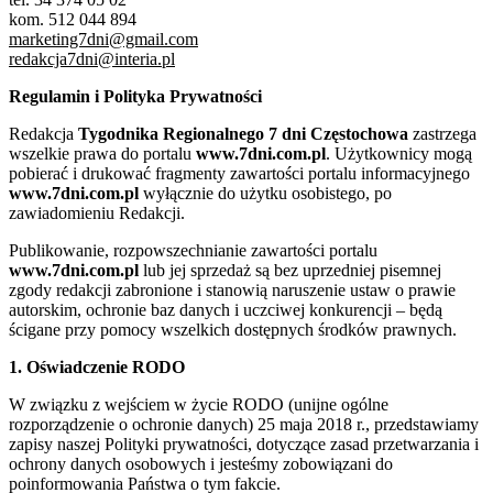
kom. 512 044 894
marketing7dni@gmail.com
redakcja7dni@interia.pl
Regulamin i Polityka Prywatności
Redakcja
Tygodnika Regionalnego 7 dni Częstochowa
zastrzega
wszelkie prawa do portalu
www.7dni.com.pl
. Użytkownicy mogą
pobierać i drukować fragmenty zawartości portalu informacyjnego
www.7dni.com.pl
wyłącznie do użytku osobistego, po
zawiadomieniu Redakcji.
Publikowanie, rozpowszechnianie zawartości portalu
www.7dni.com.pl
lub jej sprzedaż są bez uprzedniej pisemnej
zgody redakcji zabronione i stanowią naruszenie ustaw o prawie
autorskim, ochronie baz danych i uczciwej konkurencji – będą
ścigane przy pomocy wszelkich dostępnych środków prawnych.
1. Oświadczenie RODO
W związku z wejściem w życie RODO (unijne ogólne
rozporządzenie o ochronie danych) 25 maja 2018 r., przedstawiamy
zapisy naszej Polityki prywatności, dotyczące zasad przetwarzania i
ochrony danych osobowych i jesteśmy zobowiązani do
poinformowania Państwa o tym fakcie.