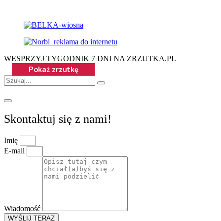
WESPRZYJ TYGODNIK 7 DNI NA ZRZUTKA.PL
Skontaktuj się z nami!
Imię
E-mail
Wiadomość
WYŚLIJ TERAZ