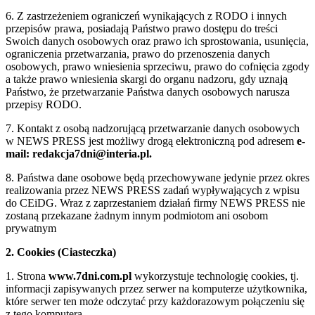
6. Z zastrzeżeniem ograniczeń wynikających z RODO i innych
przepisów prawa, posiadają Państwo prawo dostępu do treści
Swoich danych osobowych oraz prawo ich sprostowania, usunięcia,
ograniczenia przetwarzania, prawo do przenoszenia danych
osobowych, prawo wniesienia sprzeciwu, prawo do cofnięcia zgody
a także prawo wniesienia skargi do organu nadzoru, gdy uznają
Państwo, że przetwarzanie Państwa danych osobowych narusza
przepisy RODO.
7. Kontakt z osobą nadzorującą przetwarzanie danych osobowych
w NEWS PRESS jest możliwy drogą elektroniczną pod adresem
e-
mail: redakcja7dni@interia.pl.
8. Państwa dane osobowe będą przechowywane jedynie przez okres
realizowania przez NEWS PRESS zadań wypływających z wpisu
do CEiDG. Wraz z zaprzestaniem działań firmy NEWS PRESS nie
zostaną przekazane żadnym innym podmiotom ani osobom
prywatnym
2. Cookies (Ciasteczka)
1. Strona
www.7dni.com.pl
wykorzystuje technologię cookies, tj.
informacji zapisywanych przez serwer na komputerze użytkownika,
które serwer ten może odczytać przy każdorazowym połączeniu się
z tego komputera.