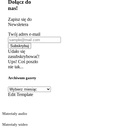
Dołącz do
nas!
Zapisz się do
Newsletera
Twój adres e-mail
Subskrybuj
Udało się
zasubskrybować!
Ups! Coś poszło
nie tak...
Archiwum gazety
Archiwum
gazety
Edit Template
Materiały audio
Materiały wideo