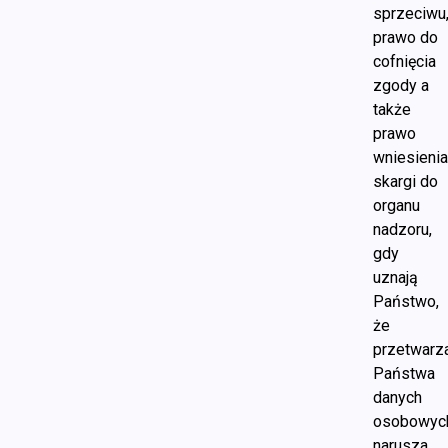
sprzeciwu
prawo do
cofnięcia
zgody a
także
prawo
wniesieni
skargi do
organu
nadzoru,
gdy
uznają
Państwo,
że
przetwarz
Państwa
danych
osobowyc
narusza