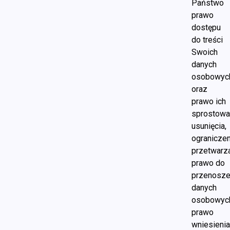
Państwo
prawo
dostępu
do treści
Swoich
danych
osobowyc
oraz
prawo ich
sprostowa
usunięcia,
ograniczen
przetwarza
prawo do
przenosze
danych
osobowyc
prawo
wniesieni