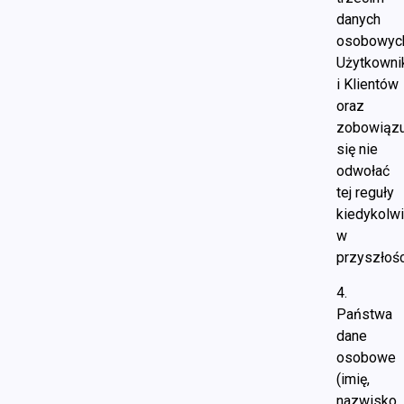
danych
osobowyc
Użytkown
i Klientów
oraz
zobowiązu
się nie
odwołać
tej reguły
kiedykolw
w
przyszłośc
4.
Państwa
dane
osobowe
(imię,
nazwisko,