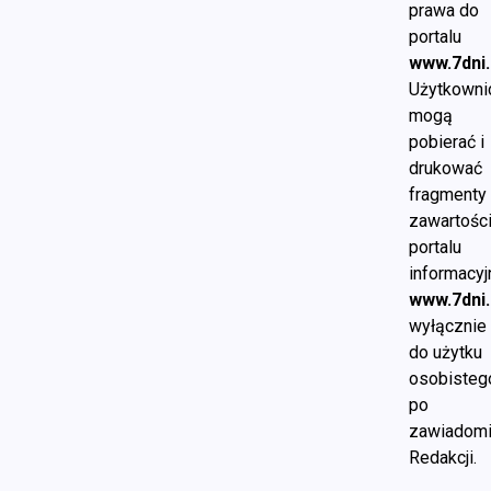
prawa do
portalu
www.7dni.
Użytkowni
mogą
pobierać i
drukować
fragmenty
zawartośc
portalu
informacy
www.7dni.
wyłącznie
do użytku
osobisteg
po
zawiadomi
Redakcji.