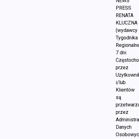
NEWS
PRESS
RENATA
KLUCZNA
(wydawcy
Tygodnika
Regionaln
7 dni
Częstoch
przez
Użytkown
i/lub
Klientów
są
przetwarz
przez
Administra
Danych
Osobowyc