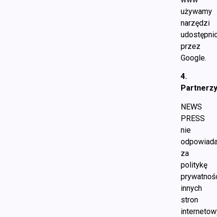
używamy
narzędzi
udostępni
przez
Google.
4.
Partnerz
NEWS
PRESS
nie
odpowiad
za
politykę
prywatnoś
innych
stron
internetow