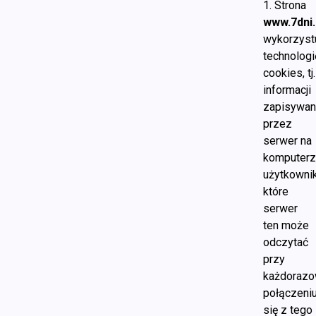
1. Strona
www.7dni.
wykorzyst
technologi
cookies, tj.
informacji
zapisywan
przez
serwer na
komputer
użytkownik
które
serwer
ten może
odczytać
przy
każdoraz
połączeni
się z tego