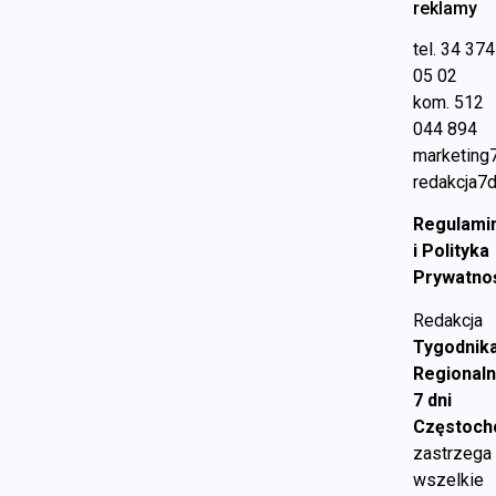
reklamy
tel. 34 374
05 02
kom. 512
044 894
marketing
redakcja7d
Regulami
i Polityka
Prywatno
Redakcja
Tygodnik
Regional
7 dni
Częstoc
zastrzega
wszelkie