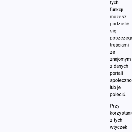
tych
funkcji
możesz
podzielić
się
poszczeg
treściami
ze
znajomym
z danych
portali
społeczno
lub je
polecić.
Przy
korzystani
z tych
wtyczek