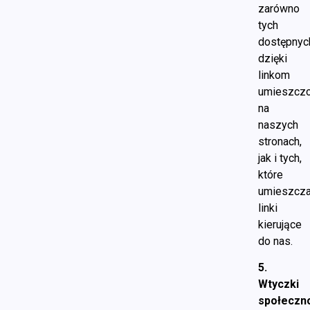
zarówno
tych
dostępnyc
dzięki
linkom
umieszcz
na
naszych
stronach,
jak i tych,
które
umieszcza
linki
kierujące
do nas.
5.
Wtyczki
społeczn