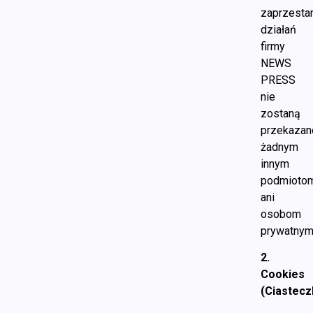
zaprzesta
działań
firmy
NEWS
PRESS
nie
zostaną
przekazan
żadnym
innym
podmioto
ani
osobom
prywatny
2.
Cookies
(Ciastecz