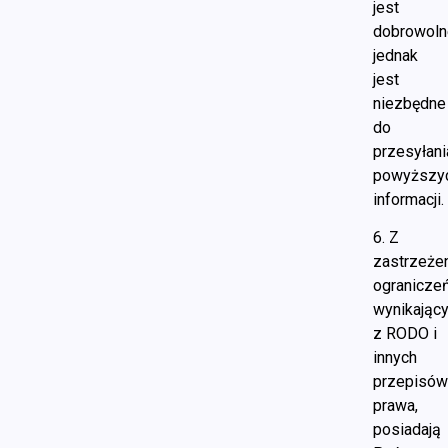
jest
dobrowoln
jednak
jest
niezbędne
do
przesyłani
powyższy
informacji.
6. Z
zastrzeże
ogranicze
wynikając
z RODO i
innych
przepisó
prawa,
posiadają