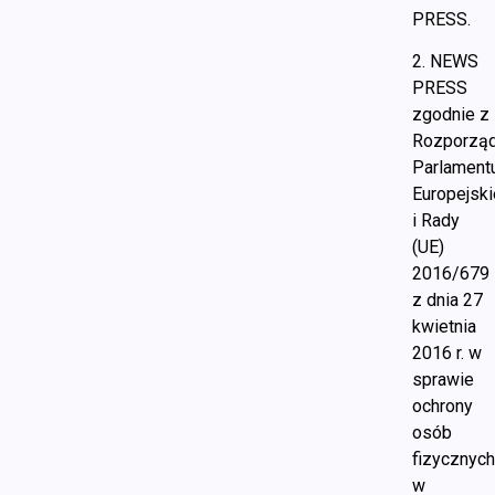
PRESS.
2. NEWS
PRESS
zgodnie z
Rozporzą
Parlament
Europejsk
i Rady
(UE)
2016/679
z dnia 27
kwietnia
2016 r. w
sprawie
ochrony
osób
fizycznyc
w