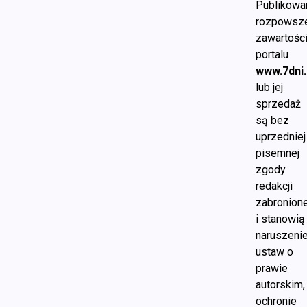
Publikowan
rozpowsze
zawartośc
portalu
www.7dni.
lub jej
sprzedaż
są bez
uprzedniej
pisemnej
zgody
redakcji
zabronion
i stanowią
naruszeni
ustaw o
prawie
autorskim,
ochronie