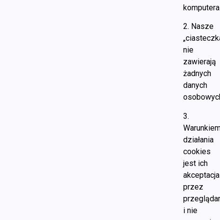
komputera
2. Nasze
„ciasteczk
nie
zawierają
żadnych
danych
osobowyc
3.
Warunkie
działania
cookies
jest ich
akceptacja
przez
przegląda
i nie