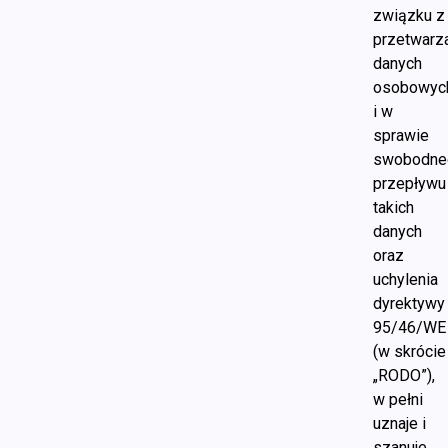
związku z
przetwarz
danych
osobowyc
i w
sprawie
swobodne
przepływu
takich
danych
oraz
uchylenia
dyrektywy
95/46/WE
(w skrócie
„RODO”),
w pełni
uznaje i
szanuje