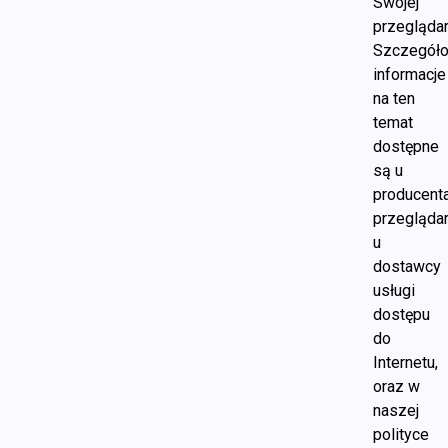
Swojej
przeglądar
Szczegół
informacje
na ten
temat
dostępne
są u
producent
przeglądar
u
dostawcy
usługi
dostępu
do
Internetu,
oraz w
naszej
polityce