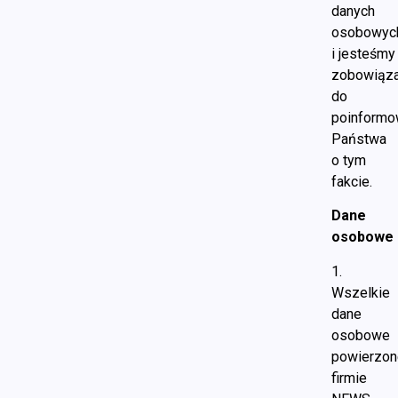
danych
osobowyc
i jesteśmy
zobowiąza
do
poinformo
Państwa
o tym
fakcie.
Dane
osobowe
1.
Wszelkie
dane
osobowe
powierzo
firmie