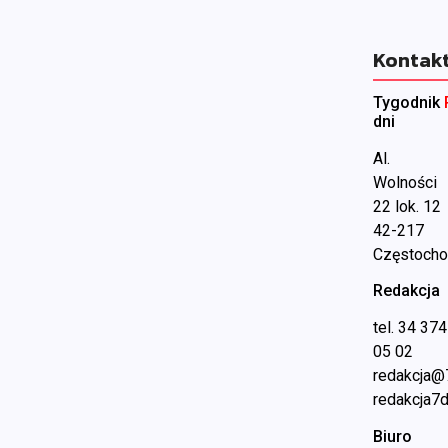
Kontak
Tygodnik
dni
Al.
Wolności
22 lok. 12
42-217
Częstoch
Redakcja
tel. 34 374
05 02
redakcja@
redakcja7d
Biuro