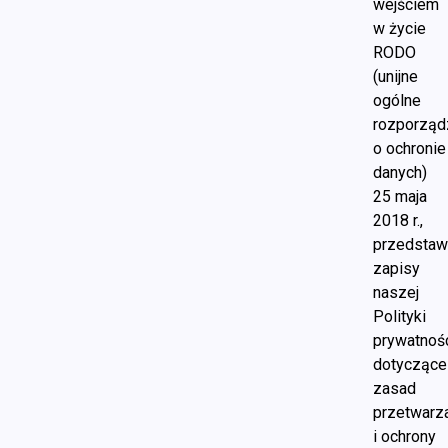
wejściem
w życie
RODO
(unijne
ogólne
rozporząd
o ochronie
danych)
25 maja
2018 r.,
przedsta
zapisy
naszej
Polityki
prywatnośc
dotyczące
zasad
przetwarz
i ochrony