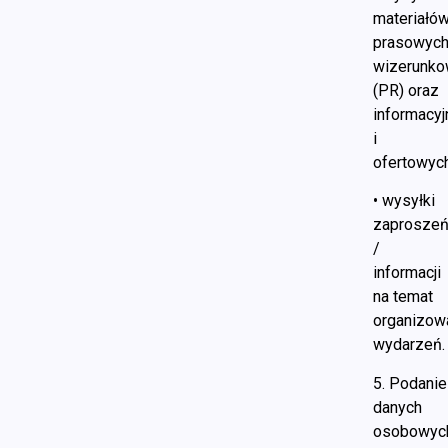
materiałó
prasowych
wizerunk
(PR) oraz
informacyj
i
ofertowych
• wysyłki
zaprosze
/
informacji
na temat
organizow
wydarzeń.
5. Podanie
danych
osobowyc