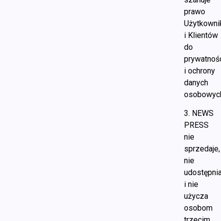
prawo
Użytkown
i Klientów
do
prywatnoś
i ochrony
danych
osobowyc
3. NEWS
PRESS
nie
sprzedaje,
nie
udostępni
i nie
użycza
osobom
trzecim