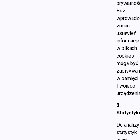
prywatnośc
Bez
wprowadz
zmian
ustawień,
informacje
w plikach
cookies
mogą być
zapisywa
w pamięci
Twojego
urządzenia
3.
Statystyk
Do analizy
statystyk
www