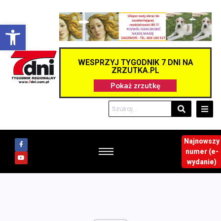
Otwórz pasek narzędzi
WESPRZYJ TYGODNIK 7 DNI NA
ZRZUTKA.PL
Najnowszy
numer (e-
wydanie)