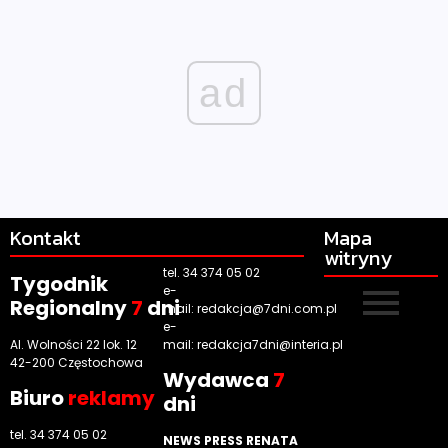
ad
Kontakt
Mapa
witryny
tel. 34 374 05 02
Tygodnik
e-
Regionalny
7
dni
mail:
redakcja@7dni.com.pl
e-
Al. Wolności 22 lok. 12
mail:
redakcja7dni@interia.pl
42-200 Częstochowa
Wyd
awca
7
Biuro
reklamy
dni
tel. 34 374 05 02
NEWS PRESS RENATA