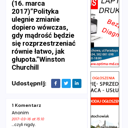
(16. marca
2017)”Polityka
ulegnie zmianie
dopiero wówczas,
gdy mądrość będzie
się rozprzestrzeniać
równie łatwo, jak
głupota.”Winston
Churchill
Udostępnij:
1 Komentarz
Anonim
2017-03-16 at 15:10
…czyli nigdy.