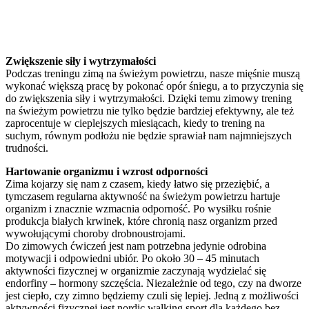
Zwiększenie siły i wytrzymałości
Podczas treningu zimą na świeżym powietrzu, nasze mięśnie muszą
wykonać większą pracę by pokonać opór śniegu, a to przyczynia się
do zwiększenia siły i wytrzymałości. Dzięki temu zimowy trening
na świeżym powietrzu nie tylko będzie bardziej efektywny, ale też
zaprocentuje w cieplejszych miesiącach, kiedy to trening na
suchym, równym podłożu nie będzie sprawiał nam najmniejszych
trudności.
Hartowanie organizmu i wzrost odporności
Zima kojarzy się nam z czasem, kiedy łatwo się przeziębić, a
tymczasem regularna aktywność na świeżym powietrzu hartuje
organizm i znacznie wzmacnia odporność. Po wysiłku rośnie
produkcja białych krwinek, które chronią nasz organizm przed
wywołującymi choroby drobnoustrojami.
Do zimowych ćwiczeń jest nam potrzebna jedynie odrobina
motywacji i odpowiedni ubiór. Po około 30 – 45 minutach
aktywności fizycznej w organizmie zaczynają wydzielać się
endorfiny – hormony szczęścia. Niezależnie od tego, czy na dworze
jest ciepło, czy zimno będziemy czuli się lepiej. Jedną z możliwości
aktywności fizycznej jest nordic walking sport dla każdego bez