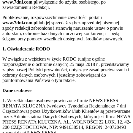
www.7dni.com.pl
wyłącznie do użytku osobistego, po
zawiadomieniu Redakcji.
Publikowanie, rozpowszechnianie zawartości portalu
www.7dni.com.pl
lub jej sprzedaż są bez uprzedniej pisemnej
zgody redakcji zabronione i stanowią naruszenie ustaw o prawie
autorskim, ochronie baz danych i uczciwej konkurencji – będą
ścigane przy pomocy wszelkich dostępnych środków prawnych.
1. Oświadczenie RODO
W związku z wejściem w życie RODO (unijne ogólne
rozporządzenie o ochronie danych) 25 maja 2018 r., przedstawiamy
zapisy naszej Polityki prywatności, dotyczące zasad przetwarzania i
ochrony danych osobowych i jesteśmy zobowiązani do
poinformowania Państwa o tym fakcie.
Dane osobowe
1. Wszelkie dane osobowe powierzone firmie NEWS PRESS
RENATA KLUCZNA (wydawcy Tygodnika Regionalnego 7 dni
Częstochowa) przez Użytkowników i/lub Klientów są przetwarzane
przez Administratora Danych Osobowych, którym jest firma NEWS
PRESS RENATA KLUCZNA, AL. WOLNOŚCI 22 LOK. 12, 42-
200 CZĘSTOCHOWA, NIP: 9491638514, REGON: 240720493
zwanej dalej NEWS PRESS.