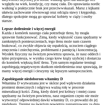
względu na wiek, kondycję, czy masę ciała. Do uprawiania nordic
walking`u praktycznie brak jest przeciwwskazań. Marsz z kijkami
ułatwia zachowanie równowagi oraz odciąża stawy i kręgosłup,
dlatego spokojnie mogą go uprawiać kobiety w ciąży i osoby
starsze.
Lepsze dotlenienie i więcej energii
Każda z komórek naszego ciała potrzebuje tlenu, by mogła
sprawnie funkcjonować. Zimą, kiedy większość czasu spędzamy w
zamkniętych pomieszczeniach, tego tlenu może nam czasem
brakować, co zwykle objawia się ospałością, uczuciem ciągłego
zmęczenia i zniechęcenia, problemami z pamięcią i koncentracją.
Wysiłek fizyczny na świeżym powietrzu sprawia, że nasz oddech i
tętno przyspiesza, w wyniku czego krew krąży szybciej i dostarcza
do komórek większą ilość tlenu. Tym samym regularne treningi
zapobiegają negatywnym skutkom niedotlenienia oraz sprawiają, że
mamy więcej energii i cieszymy się lepszym samopoczuciem.
Zapobieganie niedoborom witaminy D
Witamina D wytwarzana jest w skórze pod wpływem działania
promieni słonecznych i odgrywa ważną rolę w procesie
mineralizacji kości. Zimą, kiedy dzień jest krótszy i mniej czasu
spędzamy na świeżym powietrzu, nasz organizm często nie może
wytworzyć odpowiedniej dawki witaminy D, co prowadzi do jej
niedoboru. Trening na świeżym powietrzu zorganizowany za dnia