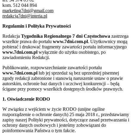
kom. 512 044 894
marketing7dni@gmail.com
redakcja7dni@interia.pl
Regulamin i Polityka Prywatności
Redakcja
Tygodnika Regionalnego 7 dni Częstochowa
zastrzega
wszelkie prawa do portalu
www.7dni.com.pl
. Użytkownicy mogą
pobierać i drukować fragmenty zawartości portalu informacyjnego
www.7dni.com.pl
wyłącznie do użytku osobistego, po
zawiadomieniu Redakcji.
Publikowanie, rozpowszechnianie zawartości portalu
www.7dni.com.pl
lub jej sprzedaż są bez uprzedniej pisemnej
zgody redakcji zabronione i stanowią naruszenie ustaw o prawie
autorskim, ochronie baz danych i uczciwej konkurencji – będą
ścigane przy pomocy wszelkich dostępnych środków prawnych.
1. Oświadczenie RODO
W związku z wejściem w życie RODO (unijne ogólne
rozporządzenie o ochronie danych) 25 maja 2018 r., przedstawiamy
zapisy naszej Polityki prywatności, dotyczące zasad przetwarzania i
ochrony danych osobowych i jesteśmy zobowiązani do
poinformowania Państwa o tym fakcie.