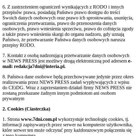
6. Z zastrzeżeniem ograniczeń wynikających z RODO i innych
przepisów prawa, posiadają Państwo prawo dostępu do treści
Swoich danych osobowych oraz prawo ich sprostowania, usunięcia,
ograniczenia przetwarzania, prawo do przenoszenia danych
osobowych, prawo wniesienia sprzeciwu, prawo do cofnięcia zgody
a także prawo wniesienia skargi do organu nadzoru, gdy uznają
Państwo, że przetwarzanie Państwa danych osobowych narusza
przepisy RODO.
7. Kontakt z osobą nadzorującą przetwarzanie danych osobowych
w NEWS PRESS jest możliwy drogą elektroniczną pod adresem
e-
mail: redakcja7dni@interia.pl.
8. Państwa dane osobowe będą przechowywane jedynie przez okres
realizowania przez NEWS PRESS zadań wypływających z wpisu
do CEiDG. Wraz z zaprzestaniem działań firmy NEWS PRESS nie
zostaną przekazane żadnym innym podmiotom ani osobom
prywatnym
2. Cookies (Ciasteczka)
1. Strona
www.7dni.com.pl
wykorzystuje technologię cookies, tj.
informacji zapisywanych przez serwer na komputerze użytkownika,
które serwer ten może odczytać przy każdorazowym połączeniu się
z tego komputera.