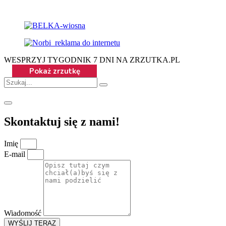
WESPRZYJ TYGODNIK 7 DNI NA ZRZUTKA.PL
Skontaktuj się z nami!
Imię
E-mail
Wiadomość
WYŚLIJ TERAZ