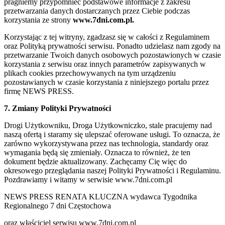
pragniemy przypomnieć podstawowe informacje z zakresu
przetwarzania danych dostarczanych przez Ciebie podczas
korzystania ze strony
www.7dni.com.pl.
Korzystając z tej witryny, zgadzasz się w całości z Regulaminem
oraz Polityką prywatności serwisu. Ponadto udzielasz nam zgody na
przetwarzanie Twoich danych osobowych pozostawionych w czasie
korzystania z serwisu oraz innych parametrów zapisywanych w
plikach cookies przechowywanych na tym urządzeniu
pozostawianych w czasie korzystania z niniejszego portalu przez
firmę NEWS PRESS.
7. Zmiany Polityki Prywatności
Drogi Użytkowniku, Droga Użytkowniczko, stale pracujemy nad
naszą ofertą i staramy się ulepszać oferowane usługi. To oznacza, że
zarówno wykorzystywana przez nas technologia, standardy oraz
wymagania będą się zmieniały. Oznacza to również, że ten
dokument będzie aktualizowany. Zachęcamy Cię więc do
okresowego przeglądania naszej Polityki Prywatności i Regulaminu.
Pozdrawiamy i witamy w serwisie www.7dni.com.pl
NEWS PRESS RENATA KLUCZNA wydawca Tygodnika
Regionalnego 7 dni Częstochowa
oraz właściciel serwisu www.7dni.com.pl