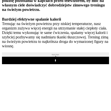
pokusę pozostania w kapciach przed telewizorem, by móc na
własnym ciele doświadczyć dobrodziejstw zimowego treningu
na świeżym powietrzu.
Bardziej efektywne spalanie kalorii
Trenując na świeżym powietrzu przy niskiej temperaturze, nasz
organizm zużywa więcej energii na utrzymanie stałej ciepłoty ciała.
Dzięki temu wykonując te same ćwiczenia, spalamy więcej kalorii i
szybciej pozbywamy się nadmiaru tkanki tłuszczowej. Trening zimą
na świeżym powietrzu to najkrótsza droga do wymarzonej figury na
wiosnę.
REKLAMA
Play