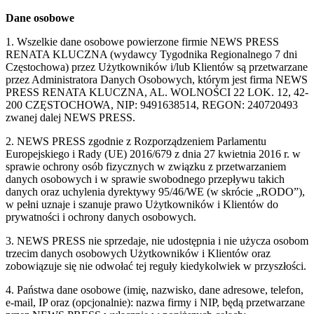
Dane osobowe
1. Wszelkie dane osobowe powierzone firmie NEWS PRESS
RENATA KLUCZNA (wydawcy Tygodnika Regionalnego 7 dni
Częstochowa) przez Użytkowników i/lub Klientów są przetwarzane
przez Administratora Danych Osobowych, którym jest firma NEWS
PRESS RENATA KLUCZNA, AL. WOLNOŚCI 22 LOK. 12, 42-
200 CZĘSTOCHOWA, NIP: 9491638514, REGON: 240720493
zwanej dalej NEWS PRESS.
2. NEWS PRESS zgodnie z Rozporządzeniem Parlamentu
Europejskiego i Rady (UE) 2016/679 z dnia 27 kwietnia 2016 r. w
sprawie ochrony osób fizycznych w związku z przetwarzaniem
danych osobowych i w sprawie swobodnego przepływu takich
danych oraz uchylenia dyrektywy 95/46/WE (w skrócie „RODO”),
w pełni uznaje i szanuje prawo Użytkowników i Klientów do
prywatności i ochrony danych osobowych.
3. NEWS PRESS nie sprzedaje, nie udostępnia i nie użycza osobom
trzecim danych osobowych Użytkowników i Klientów oraz
zobowiązuje się nie odwołać tej reguły kiedykolwiek w przyszłości.
4. Państwa dane osobowe (imię, nazwisko, dane adresowe, telefon,
e-mail, IP oraz (opcjonalnie): nazwa firmy i NIP, będą przetwarzane