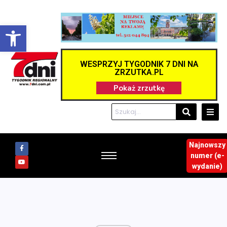
Otwórz pasek narzędzi
WESPRZYJ TYGODNIK 7 DNI NA
ZRZUTKA.PL
Najnowszy
numer (e-
wydanie)