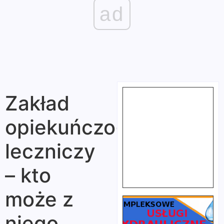
ad
Zakład
opiekuńczo-
leczniczy
– kto
może z
niego