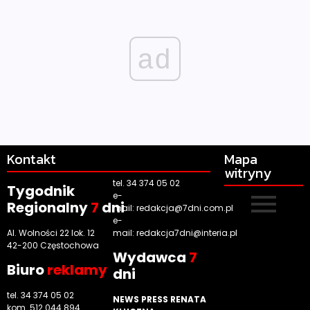
ad
Kontakt
Mapa
witryny
tel. 34 374 05 02
Tygodnik
e-
Regionalny
7
dni
mail:
redakcja@7dni.com.pl
e-
Al. Wolności 22 lok. 12
mail:
redakcja7dni@interia.pl
42-200 Częstochowa
Wyd
awca
7
Biuro
reklamy
dni
tel. 34 374 05 02
NEWS PRESS RENATA
kom. 512 044 894