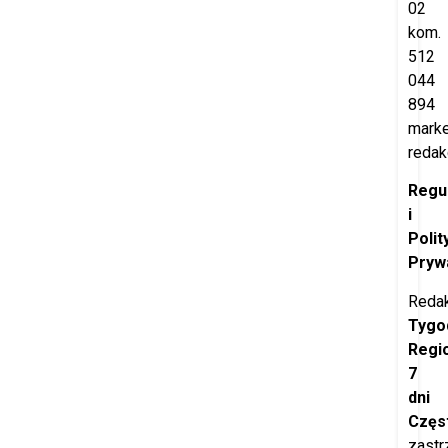
02
kom.
512
044
894
marke
redak
Regu
i
Polit
Pryw
Redak
Tygo
Regi
7
dni
Częs
zastr