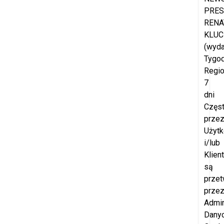
PRES
RENA
KLUC
(wyd
Tygod
Regio
7
dni
Częs
prze
Użyt
i/lub
Klien
są
przet
prze
Admin
Dany