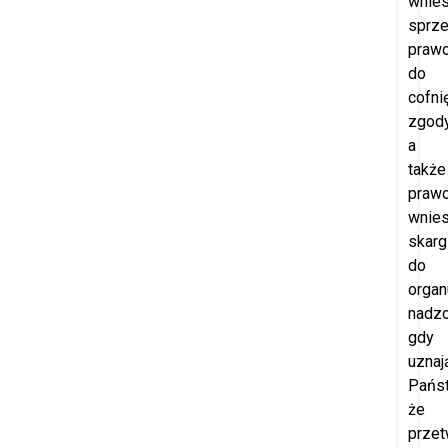
wnies
sprze
praw
do
cofni
zgod
a
także
praw
wnies
skarg
do
organ
nadzo
gdy
uznaj
Pańs
że
przet