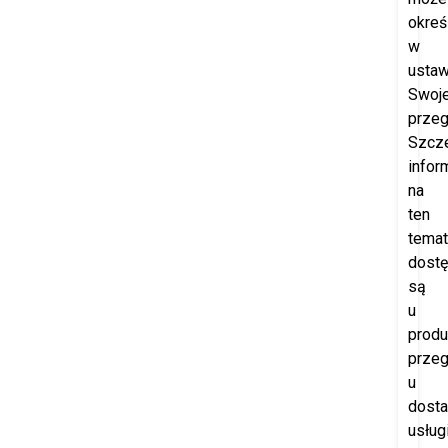
okreś
w
ustaw
Swoje
przeg
Szcz
infor
na
ten
temat
dost
są
u
produ
przeg
u
dost
usług