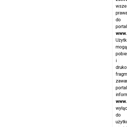
wszel
praw
do
porta
www.
Użytk
mogą
pobie
i
druk
fragm
zawar
porta
infor
www.
wyłąc
do
użytk