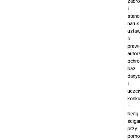
zabro
i
stano
narus
usta
o
prawi
autor
ochro
baz
dany
i
uczci
konku
–
będą
ściga
przy
pomo