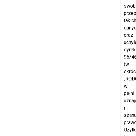
swob
prze
takic
dany
oraz
uchyl
dyrek
95/4
(w
skróc
„RODO
w
pełni
uznaj
i
szanu
praw
Użyt