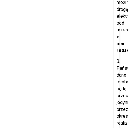
możl
drog
elekt
pod
adre
e-
mail:
redak
8.
Pańs
dane
osob
będą
prze
jedyn
prze
okres
reali