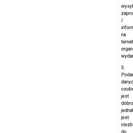
wysył
zapr
/
infor
na
temat
orga
wydar
5.
Poda
dany
osob
jest
dobro
jedna
jest
niez
do