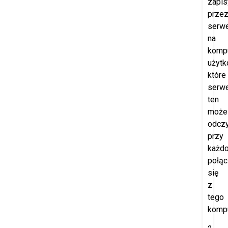
zapi
prze
serw
na
komp
użytk
które
serw
ten
może
odczy
przy
każd
połąc
się
z
tego
kompu