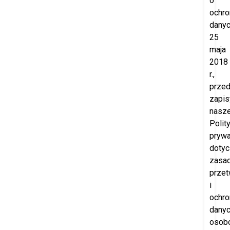
o
ochro
danyc
25
maja
2018
r.,
prze
zapis
nasze
Polity
prywa
doty
zasa
przet
i
ochro
dany
osob