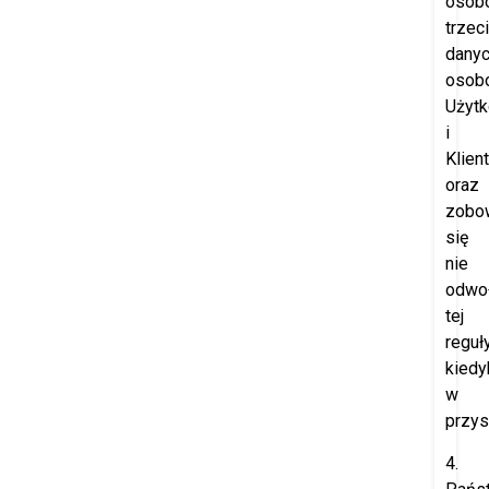
osob
trzec
dany
osob
Użyt
i
Klien
oraz
zobo
się
nie
odwo
tej
reguł
kiedy
w
przys
4.