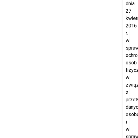
dnia
27
kwiet
2016
r.
w
spraw
ochro
osób
fizyc
w
zwią
z
prze
dany
osob
i
w
spraw