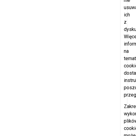
nie
usuw
ich
z
dysku
Więce
infor
na
temat
cooki
dosta
instr
posz
przeg
Zakr
wyko
plikó
cooki
może