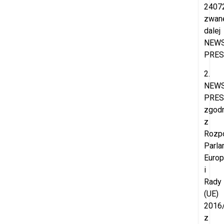
2407
zwan
dalej
NEW
PRES
2.
NEW
PRES
zgod
z
Rozp
Parla
Europ
i
Rady
(UE)
2016
z