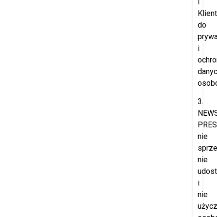
i
Klien
do
prywa
i
ochro
dany
osob
3.
NEW
PRES
nie
sprze
nie
udost
i
nie
użyc