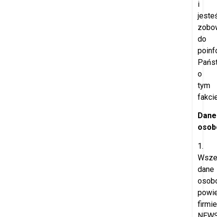
i
jeste
zobo
do
poinf
Pańs
o
tym
fakcie
Dane
osob
1.
Wsze
dane
osob
powi
firmie
NEW