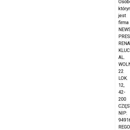
Osob
który
jest
firma
NEW
PRES
RENA
KLUC
AL.
WOL
22
LOK.
12,
42-
200
CZĘS
NIP:
9491
REGO