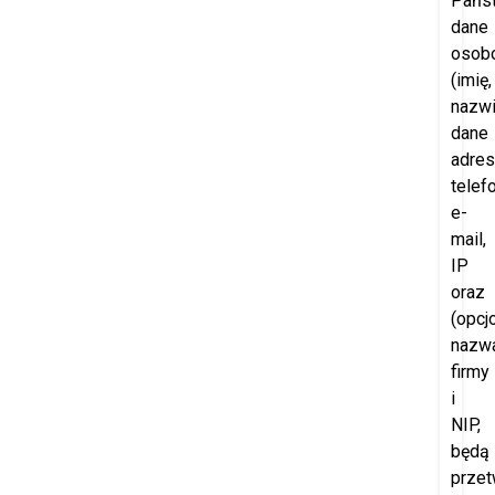
Pańs
dane
osob
(imię,
nazwi
dane
adre
telefo
e-
mail,
IP
oraz
(opcjo
nazw
firmy
i
NIP,
będą
przet