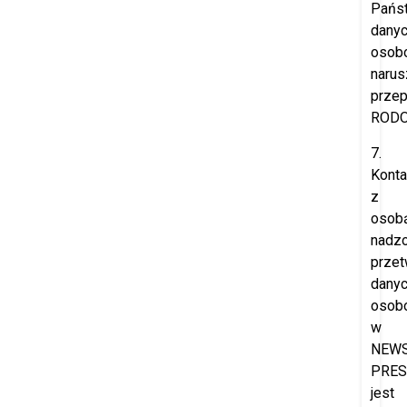
Pańs
dany
osob
narus
przep
RODO
7.
Konta
z
osob
nadzo
przet
dany
osob
w
NEW
PRES
jest