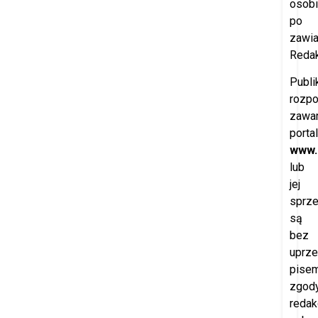
osobi
po
zawi
Redak
Publi
rozp
zawar
porta
www.
lub
jej
sprz
są
bez
uprze
pisem
zgod
redak