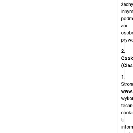
żadn
inny
podm
ani
osob
pryw
2.
Cook
(Cia
1.
Stron
www.
wykor
techn
cooki
tj.
infor