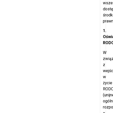
wszel
dost
środ
prawn
1.
Oświ
ROD
W
zwią
z
wejś
w
życie
ROD
(unijn
ogóln
rozpo