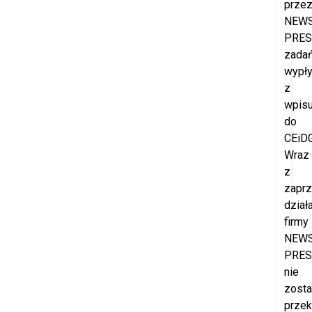
prze
NEW
PRES
zada
wypł
z
wpis
do
CEiDG
Wraz
z
zapr
dział
firmy
NEW
PRES
nie
zost
prze