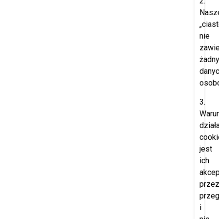
2.
Nasz
„cias
nie
zawie
żadn
dany
osob
3.
Waru
dział
cooki
jest
ich
akcep
prze
przeg
i