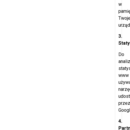
w
pamię
Twoj
urząd
3.
Staty
Do
anali
staty
www
używ
narzę
udost
prze
Googl
4.
Part