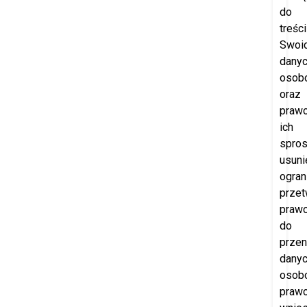
do
treści
Swoi
dany
osob
oraz
praw
ich
spros
usuni
ogran
przet
praw
do
przen
dany
osob
praw