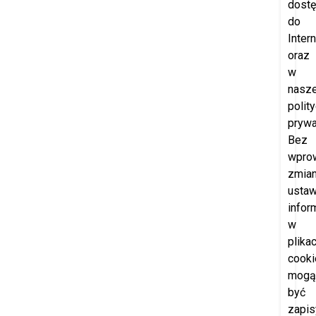
dost
do
Intern
oraz
w
nasze
polit
prywa
Bez
wpro
zmia
ustaw
infor
w
plika
cooki
mogą
być
zapi