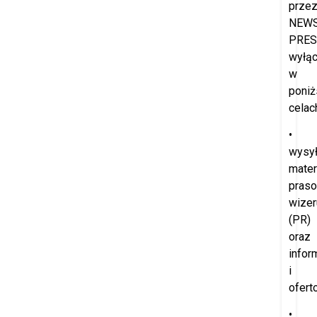
prze
NEW
PRES
wyłąc
w
poniż
celac
•
wysył
mater
praso
wize
(PR)
oraz
infor
i
ofert
•