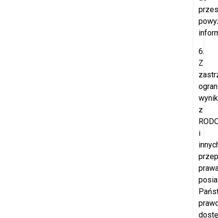
przes
powy
inform
6.
Z
zast
ogran
wynik
z
ROD
i
innyc
prze
prawa
posia
Pańs
praw
dost