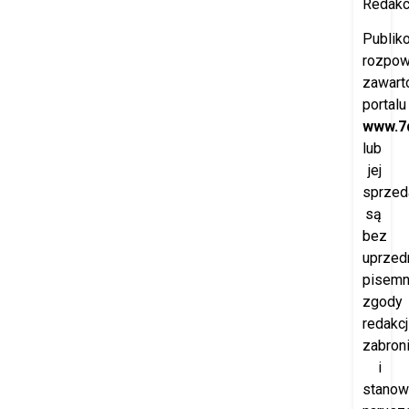
Redakcj
Publik
rozpow
zawart
portalu
www.7d
lub
jej
sprzed
są
bez
uprzedn
pisemn
zgody
redakcj
zabron
i
stanow