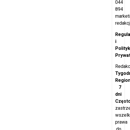
044
894
market
redakcj
Regul
i
Polity
Prywat
Redakc
Tygod
Regio
7
dni
Częst
zastrz
wszelk
prawa
do