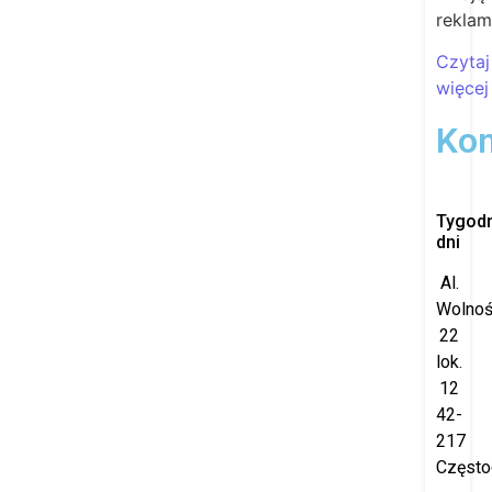
rekla
Czytaj
więcej
Kon
Tygod
dni
Al.
Wolnoś
22
lok.
12
42-
217
Częst