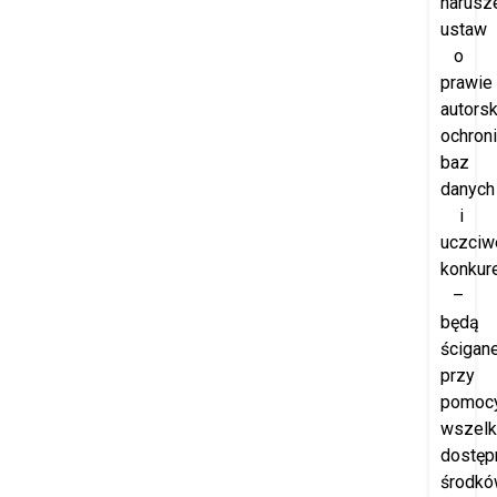
narusz
ustaw
o
prawie
autorsk
ochron
baz
danych
i
uczciw
konkure
–
będą
ścigan
przy
pomoc
wszelk
dostęp
środk