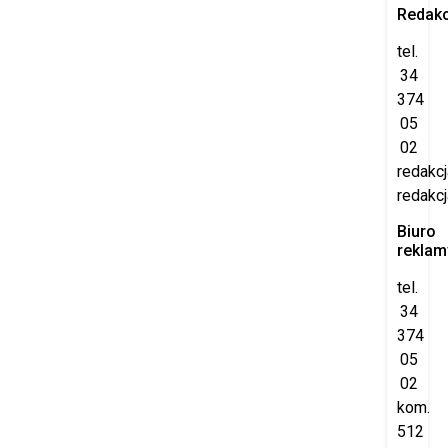
Redakc
tel.
34
374
05
02
redakc
redakcj
Biuro
reklam
tel.
34
374
05
02
kom.
512