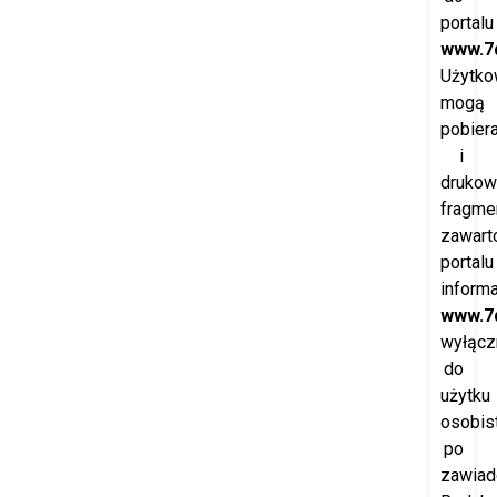
portalu
www.7d
Użytko
mogą
pobier
i
drukow
fragme
zawart
portalu
inform
www.7d
wyłącz
do
użytku
osobis
po
zawiad