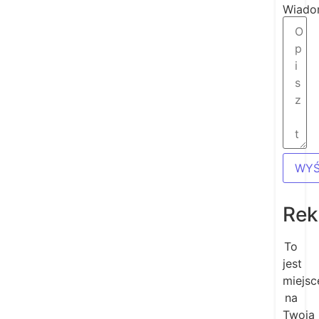
Wiado
WYŚ
Rek
To
jest
miejsc
na
Twoją