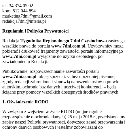
tel. 34 374 05 02
kom. 512 044 894
marketing7dni@gmail.com
redakcja7dni@interia.pl
Regulamin i Polityka Prywatności
Redakcja
Tygodnika Regionalnego 7 dni Częstochowa
zastrzega
wszelkie prawa do portalu
www.7dni.com.pl
. Użytkownicy mogą
pobierać i drukować fragmenty zawartości portalu informacyjnego
www.7dni.com.pl
wyłącznie do użytku osobistego, po
zawiadomieniu Redakcji.
Publikowanie, rozpowszechnianie zawartości portalu
www.7dni.com.pl
lub jej sprzedaż są bez uprzedniej pisemnej
zgody redakcji zabronione i stanowią naruszenie ustaw o prawie
autorskim, ochronie baz danych i uczciwej konkurencji – będą
ścigane przy pomocy wszelkich dostępnych środków prawnych.
1. Oświadczenie RODO
W związku z wejściem w życie RODO (unijne ogólne
rozporządzenie o ochronie danych) 25 maja 2018 r., przedstawiamy
zapisy naszej Polityki prywatności, dotyczące zasad przetwarzania i
ochrony danych osobowych i jesteśmy zobowiązani do