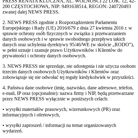
PRESS RENATA KLUCZNA, AL. WOLNOŚCI 22 LOK. 12, 42-
200 CZĘSTOCHOWA, NIP: 9491638514, REGON: 240720493
zwanej dalej NEWS PRESS.
2. NEWS PRESS zgodnie z Rozporządzeniem Parlamentu
Europejskiego i Rady (UE) 2016/679 z dnia 27 kwietnia 2016 r. w
sprawie ochrony osób fizycznych w związku z przetwarzaniem
danych osobowych i w sprawie swobodnego przepływu takich
danych oraz uchylenia dyrektywy 95/46/WE (w skrócie „RODO”),
w pełni uznaje i szanuje prawo Użytkowników i Klientów do
prywatności i ochrony danych osobowych.
3. NEWS PRESS nie sprzedaje, nie udostępnia i nie użycza osobom
trzecim danych osobowych Użytkowników i Klientów oraz
zobowiązuje się nie odwołać tej reguły kiedykolwiek w przyszłości.
4. Państwa dane osobowe (imię, nazwisko, dane adresowe, telefon,
e-mail, IP oraz (opcjonalnie): nazwa firmy i NIP, będą przetwarzane
przez NEWS PRESS wyłącznie w poniższych celach:
• wysyłki materiałów prasowych, wizerunkowych (PR) oraz
informacyjnych i ofertowych,
• wysyłki zaproszeń / informacji na temat organizowanych
wydarzeń.