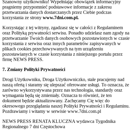
Szanowny użytkowniku! Wypełniając obowiązek informacyjny
pragniemy przypomnieć podstawowe informacje z zakresu
przetwarzania danych dostarczanych przez Ciebie podczas
korzystania ze strony
www.7dni.com.pl.
Korzystając z tej witryny, zgadzasz się w całości z Regulaminem
oraz Polityką prywatności serwisu. Ponadto udzielasz nam zgody na
przetwarzanie Twoich danych osobowych pozostawionych w czasie
korzystania z serwisu oraz innych parametrów zapisywanych w
plikach cookies przechowywanych na tym urządzeniu
pozostawianych w czasie korzystania z niniejszego portalu przez
firmę NEWS PRESS.
7. Zmiany Polityki Prywatności
Drogi Użytkowniku, Droga Użytkowniczko, stale pracujemy nad
naszą ofertą i staramy się ulepszać oferowane usługi. To oznacza, że
zarówno wykorzystywana przez nas technologia, standardy oraz
wymagania będą się zmieniały. Oznacza to również, że ten
dokument będzie aktualizowany. Zachęcamy Cię więc do
okresowego przeglądania naszej Polityki Prywatności i Regulaminu.
Pozdrawiamy i witamy w serwisie www.7dni.com.pl
NEWS PRESS RENATA KLUCZNA wydawca Tygodnika
Regionalnego 7 dni Częstochowa