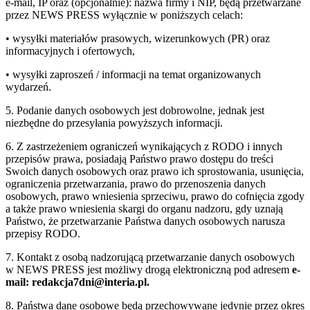
e-mail, IP oraz (opcjonalnie): nazwa firmy i NIP, będą przetwarzane
przez NEWS PRESS wyłącznie w poniższych celach:
• wysyłki materiałów prasowych, wizerunkowych (PR) oraz
informacyjnych i ofertowych,
• wysyłki zaproszeń / informacji na temat organizowanych
wydarzeń.
5. Podanie danych osobowych jest dobrowolne, jednak jest
niezbędne do przesyłania powyższych informacji.
6. Z zastrzeżeniem ograniczeń wynikających z RODO i innych
przepisów prawa, posiadają Państwo prawo dostępu do treści
Swoich danych osobowych oraz prawo ich sprostowania, usunięcia,
ograniczenia przetwarzania, prawo do przenoszenia danych
osobowych, prawo wniesienia sprzeciwu, prawo do cofnięcia zgody
a także prawo wniesienia skargi do organu nadzoru, gdy uznają
Państwo, że przetwarzanie Państwa danych osobowych narusza
przepisy RODO.
7. Kontakt z osobą nadzorującą przetwarzanie danych osobowych
w NEWS PRESS jest możliwy drogą elektroniczną pod adresem
e-
mail: redakcja7dni@interia.pl.
8. Państwa dane osobowe będą przechowywane jedynie przez okres