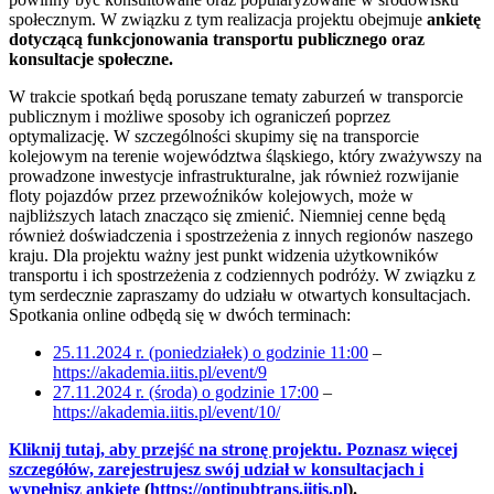
społecznym. W związku z tym realizacja projektu obejmuje
ankietę
dotyczącą funkcjonowania transportu publicznego oraz
konsultacje społeczne.
W trakcie spotkań będą poruszane tematy zaburzeń w transporcie
publicznym i możliwe sposoby ich ograniczeń poprzez
optymalizację. W szczególności skupimy się na transporcie
kolejowym na terenie województwa śląskiego, który zważywszy na
prowadzone inwestycje infrastrukturalne, jak również rozwijanie
floty pojazdów przez przewoźników kolejowych, może w
najbliższych latach znacząco się zmienić. Niemniej cenne będą
również doświadczenia i spostrzeżenia z innych regionów naszego
kraju. Dla projektu ważny jest punkt widzenia użytkowników
transportu i ich spostrzeżenia z codziennych podróży. W związku z
tym serdecznie zapraszamy do udziału w otwartych konsultacjach.
Spotkania online odbędą się w dwóch terminach:
25.11.2024 r. (poniedziałek) o godzinie 11:00
–
https://akademia.iitis.pl/event/9
27.11.2024 r. (środa) o godzinie 17:00
–
https://akademia.iitis.pl/event/10/
Kliknij tutaj, aby przejść na stronę projektu. Poznasz więcej
szczegółów, zarejestrujesz swój udział w konsultacjach i
wypełnisz ankietę
(
https://optipubtrans.iitis.pl
).