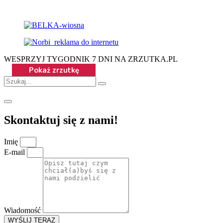
WESPRZYJ TYGODNIK 7 DNI NA ZRZUTKA.PL
Skontaktuj się z nami!
Imię
E-mail
Wiadomość
WYŚLIJ TERAZ