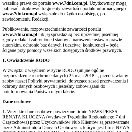
wszelkie prawa do portalu
www.7dni.com.pl
. Użytkownicy mogą
pobierać i drukować fragmenty zawartości portalu informacyjnego
www.7dni.com.pl
wyłącznie do użytku osobistego, po
zawiadomieniu Redakcji.
Publikowanie, rozpowszechnianie zawartości portalu
www.7dni.com.pl
lub jej sprzedaż są bez uprzedniej pisemnej
zgody redakcji zabronione i stanowią naruszenie ustaw o prawie
autorskim, ochronie baz danych i uczciwej konkurencji – będą
ścigane przy pomocy wszelkich dostępnych środków prawnych.
1. Oświadczenie RODO
W związku z wejściem w życie RODO (unijne ogólne
rozporządzenie o ochronie danych) 25 maja 2018 r., przedstawiamy
zapisy naszej Polityki prywatności, dotyczące zasad przetwarzania i
ochrony danych osobowych i jesteśmy zobowiązani do
poinformowania Państwa o tym fakcie.
Dane osobowe
1. Wszelkie dane osobowe powierzone firmie NEWS PRESS
RENATA KLUCZNA (wydawcy Tygodnika Regionalnego 7 dni
Częstochowa) przez Użytkowników i/lub Klientów są przetwarzane
przez Administratora Danych Osobowych, którym jest firma NEWS