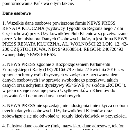
poinformowania Państwa o tym fakcie.
Dane osobowe
1. Wszelkie dane osobowe powierzone firmie NEWS PRESS
RENATA KLUCZNA (wydawcy Tygodnika Regionalnego 7 dni
Częstochowa) przez Użytkowników i/lub Klientów są przetwarzane
przez Administratora Danych Osobowych, którym jest firma NEWS
PRESS RENATA KLUCZNA, AL. WOLNOŚCI 22 LOK. 12, 42-
200 CZĘSTOCHOWA, NIP: 9491638514, REGON: 240720493
zwanej dalej NEWS PRESS.
2. NEWS PRESS zgodnie z Rozporządzeniem Parlamentu
Europejskiego i Rady (UE) 2016/679 z dnia 27 kwietnia 2016 r. w
sprawie ochrony osób fizycznych w związku z przetwarzaniem
danych osobowych i w sprawie swobodnego przepływu takich
danych oraz uchylenia dyrektywy 95/46/WE (w skrócie „RODO”),
w pełni uznaje i szanuje prawo Użytkowników i Klientów do
prywatności i ochrony danych osobowych.
3. NEWS PRESS nie sprzedaje, nie udostępnia i nie użycza osobom
trzecim danych osobowych Użytkowników i Klientów oraz
zobowiązuje się nie odwołać tej reguły kiedykolwiek w przyszłości.
4. Państwa dane osobowe (imię, nazwisko, dane adresowe, telefon,