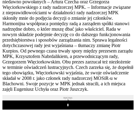
niedawno powołanych – Artura Czecha oraz Grzegorza
Więciorkowskiego z rady nadzorczej MPK. – Informacje związane
z nieprawidłowościami w działalności rady nadzorczej MPK
skłoniły mnie do podjęcia decyzji o zmianie jej członków.
Harmonijna współpraca pomiędzy radą a zarządem spółki stanowi
nadrzędne dobro, o które muszę dbać jako właściciel. Rada w
nowym składzie podejmie decyzję co do dalszego funkcjonowania
przedsiębiorstwa i sposobów zarządzania nim. Sprawa legalności
dotychczasowej rady jest wyjaśniana – tłumaczy zmianę Piotr
Kurpios. Od pewnego czasu trwały spory między prezesem zarządu
MPK, Krzysztofem Nabrdalikiem, a przewodniczącym rady,
Grzegorzem Więciorkowskim. Obu prezes zarzucał też niezłożenie
w terminie oświadczeń lustracyjnych. Czech zarzeka się, że dopełnił
tego obowiązku, Więciorkowski wyjaśnia, że swoje oświadczenie
składał w 2008 r. jako członek rady nadzorczej MOSiR-u w
Blachowni. Swoje pozycje w MPK jednak stracili, a ich miejsca
zajęli Eugeniusz Uchyła oraz Piotr Juszczyk.
REKLAMA
Play