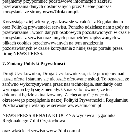
pragniemy przypomnieć podstawowe informacje z zakresu
przetwarzania danych dostarczanych przez Ciebie podczas
korzystania ze strony
www.7dni.com.pl.
Korzystając z tej witryny, zgadzasz się w całości z Regulaminem
oraz Polityką prywatności serwisu. Ponadto udzielasz nam zgody na
przetwarzanie Twoich danych osobowych pozostawionych w czasie
korzystania z serwisu oraz innych parametrów zapisywanych w
plikach cookies przechowywanych na tym urządzeniu
pozostawianych w czasie korzystania z niniejszego portalu przez
firmę NEWS PRESS.
7. Zmiany Polityki Prywatności
Drogi Użytkowniku, Droga Użytkowniczko, stale pracujemy nad
naszą ofertą i staramy się ulepszać oferowane usługi. To oznacza, że
zarówno wykorzystywana przez nas technologia, standardy oraz
wymagania będą się zmieniały. Oznacza to również, że ten
dokument będzie aktualizowany. Zachęcamy Cię więc do
okresowego przeglądania naszej Polityki Prywatności i Regulaminu.
Pozdrawiamy i witamy w serwisie www.7dni.com.pl
NEWS PRESS RENATA KLUCZNA wydawca Tygodnika
Regionalnego 7 dni Częstochowa
oraz właściciel serwisu www.7dni.com.pl