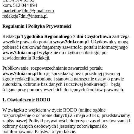
kom. 512 044 894
marketing7dni@gmail.com
redakcja7dni@interia.pl
Regulamin i Polityka Prywatności
Redakcja
Tygodnika Regionalnego 7 dni Częstochowa
zastrzega
wszelkie prawa do portalu
www.7dni.com.pl
. Użytkownicy mogą
pobierać i drukować fragmenty zawartości portalu informacyjnego
www.7dni.com.pl
wyłącznie do użytku osobistego, po
zawiadomieniu Redakcji.
Publikowanie, rozpowszechnianie zawartości portalu
www.7dni.com.pl
lub jej sprzedaż są bez uprzedniej pisemnej
zgody redakcji zabronione i stanowią naruszenie ustaw o prawie
autorskim, ochronie baz danych i uczciwej konkurencji – będą
ścigane przy pomocy wszelkich dostępnych środków prawnych.
1. Oświadczenie RODO
W związku z wejściem w życie RODO (unijne ogólne
rozporządzenie o ochronie danych) 25 maja 2018 r., przedstawiamy
zapisy naszej Polityki prywatności, dotyczące zasad przetwarzania i
ochrony danych osobowych i jesteśmy zobowiązani do
poinformowania Państwa o tym fakcie.