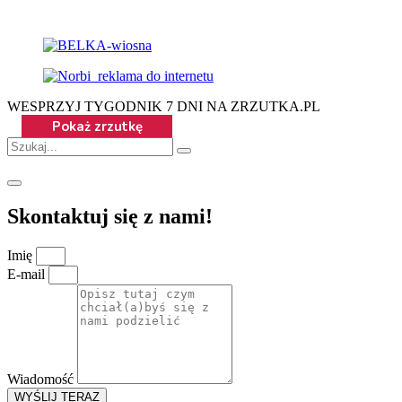
WESPRZYJ TYGODNIK 7 DNI NA ZRZUTKA.PL
Skontaktuj się z nami!
Imię
E-mail
Wiadomość
WYŚLIJ TERAZ