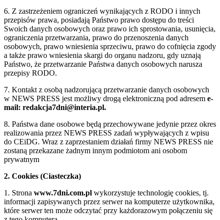
6. Z zastrzeżeniem ograniczeń wynikających z RODO i innych
przepisów prawa, posiadają Państwo prawo dostępu do treści
Swoich danych osobowych oraz prawo ich sprostowania, usunięcia,
ograniczenia przetwarzania, prawo do przenoszenia danych
osobowych, prawo wniesienia sprzeciwu, prawo do cofnięcia zgody
a także prawo wniesienia skargi do organu nadzoru, gdy uznają
Państwo, że przetwarzanie Państwa danych osobowych narusza
przepisy RODO.
7. Kontakt z osobą nadzorującą przetwarzanie danych osobowych
w NEWS PRESS jest możliwy drogą elektroniczną pod adresem
e-
mail: redakcja7dni@interia.pl.
8. Państwa dane osobowe będą przechowywane jedynie przez okres
realizowania przez NEWS PRESS zadań wypływających z wpisu
do CEiDG. Wraz z zaprzestaniem działań firmy NEWS PRESS nie
zostaną przekazane żadnym innym podmiotom ani osobom
prywatnym
2. Cookies (Ciasteczka)
1. Strona
www.7dni.com.pl
wykorzystuje technologię cookies, tj.
informacji zapisywanych przez serwer na komputerze użytkownika,
które serwer ten może odczytać przy każdorazowym połączeniu się
z tego komputera.