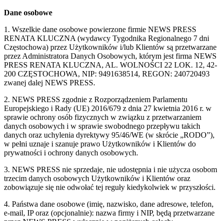
Dane osobowe
1. Wszelkie dane osobowe powierzone firmie NEWS PRESS
RENATA KLUCZNA (wydawcy Tygodnika Regionalnego 7 dni
Częstochowa) przez Użytkowników i/lub Klientów są przetwarzane
przez Administratora Danych Osobowych, którym jest firma NEWS
PRESS RENATA KLUCZNA, AL. WOLNOŚCI 22 LOK. 12, 42-
200 CZĘSTOCHOWA, NIP: 9491638514, REGON: 240720493
zwanej dalej NEWS PRESS.
2. NEWS PRESS zgodnie z Rozporządzeniem Parlamentu
Europejskiego i Rady (UE) 2016/679 z dnia 27 kwietnia 2016 r. w
sprawie ochrony osób fizycznych w związku z przetwarzaniem
danych osobowych i w sprawie swobodnego przepływu takich
danych oraz uchylenia dyrektywy 95/46/WE (w skrócie „RODO”),
w pełni uznaje i szanuje prawo Użytkowników i Klientów do
prywatności i ochrony danych osobowych.
3. NEWS PRESS nie sprzedaje, nie udostępnia i nie użycza osobom
trzecim danych osobowych Użytkowników i Klientów oraz
zobowiązuje się nie odwołać tej reguły kiedykolwiek w przyszłości.
4. Państwa dane osobowe (imię, nazwisko, dane adresowe, telefon,
e-mail, IP oraz (opcjonalnie): nazwa firmy i NIP, będą przetwarzane