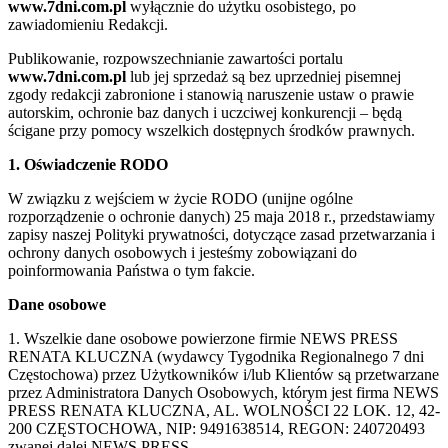
www.7dni.com.pl
wyłącznie do użytku osobistego, po
zawiadomieniu Redakcji.
Publikowanie, rozpowszechnianie zawartości portalu
www.7dni.com.pl
lub jej sprzedaż są bez uprzedniej pisemnej
zgody redakcji zabronione i stanowią naruszenie ustaw o prawie
autorskim, ochronie baz danych i uczciwej konkurencji – będą
ścigane przy pomocy wszelkich dostępnych środków prawnych.
1. Oświadczenie RODO
W związku z wejściem w życie RODO (unijne ogólne
rozporządzenie o ochronie danych) 25 maja 2018 r., przedstawiamy
zapisy naszej Polityki prywatności, dotyczące zasad przetwarzania i
ochrony danych osobowych i jesteśmy zobowiązani do
poinformowania Państwa o tym fakcie.
Dane osobowe
1. Wszelkie dane osobowe powierzone firmie NEWS PRESS
RENATA KLUCZNA (wydawcy Tygodnika Regionalnego 7 dni
Częstochowa) przez Użytkowników i/lub Klientów są przetwarzane
przez Administratora Danych Osobowych, którym jest firma NEWS
PRESS RENATA KLUCZNA, AL. WOLNOŚCI 22 LOK. 12, 42-
200 CZĘSTOCHOWA, NIP: 9491638514, REGON: 240720493
zwanej dalej NEWS PRESS.