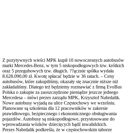
Z pozytywnych wieści MPK kupił 10 nowoczesnych autobusów
marki Mercedes-Benz, w tym 5 niskopodłogowych tzw. krótkich
oraz 5 przegubowych tzw. długich. ??ącznie spółka wydała
8.628.090,00 zł. Kwotę spłacać będzie w 36 ratach. – Ceny
autobusów, które zakupiliśmy, okazały się znacznie niższe niż
zakładaliśmy. Dlatego też będziemy rozmawiać z firmą EvoBus
Polska o zakupie za zaoszczędzone pieniądze jeszcze jednego
Mercedesa – mówi prezes zarządu MPK, Krzysztof Nabrdalik.
Nowe autobusy wyjadą na ulice Częstochowy we wrześniu.
Planowane są szkolenia dla 12 pracowników w zakresie
prawidłowego, bezpiecznego i ekonomicznego obsługiwania
pojazdów. Autobusy są niskopodłogowe, przystosowane do
wprowadzania wózków dziecięcych bądź inwalidzkich.
Prezes Nabrdalik podkreśla, że w częstochowskim taborze