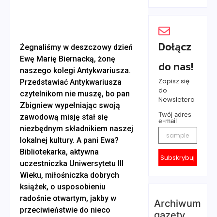
Dołącz
Żegnaliśmy w deszczowy dzień
Ewę Marię Biernacką, żonę
do nas!
naszego kolegi Antykwariusza.
Zapisz się
Przedstawiać Antykwariusza
do
czytelnikom nie muszę, bo pan
Newsletera
Zbigniew wypełniając swoją
Twój adres
zawodową misję stał się
e-mail
niezbędnym składnikiem naszej
lokalnej kultury. A pani Ewa?
Bibliotekarka, aktywna
Subskrybuj
uczestniczka Uniwersytetu III
Wieku, miłośniczka dobrych
książek, o usposobieniu
radośnie otwartym, jakby w
Archiwum
przeciwieństwie do nieco
gazety