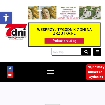
Otwórz pasek narzędzi
WESPRZYJ TYGODNIK 7 DNI NA
ZRZUTKA.PL
Najnowszy
numer (e-
wydanie)