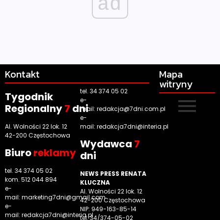
ad
Kontakt
Mapa
witryny
tel. 34 374 05 02
Tygodnik
e-
Regionalny
7
dni
mail:
redakcja@7dni.com.pl
e-
Al. Wolności 22 lok. 12
mail:
redakcja7dni@interia.pl
42-200 Częstochowa
Wyd
awca
7
Biuro
reklamy
dni
tel. 34 374 05 02
NEWS PRESS RENATA
kom. 512 044 894
KLUCZNA
e-
Al. Wolności 22 lok. 12
mail:
marketing7dni@gmail.com
42-200 Częstochowa
e-
NIP: 949-163-85-14
mail:
redakcja7dni@interia.pl
tel. 34/374-05-02