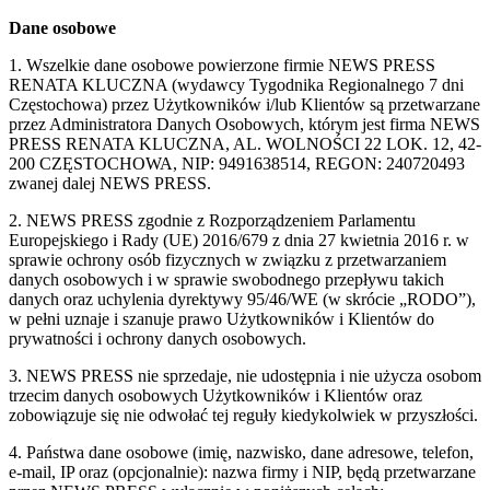
Dane osobowe
1. Wszelkie dane osobowe powierzone firmie NEWS PRESS
RENATA KLUCZNA (wydawcy Tygodnika Regionalnego 7 dni
Częstochowa) przez Użytkowników i/lub Klientów są przetwarzane
przez Administratora Danych Osobowych, którym jest firma NEWS
PRESS RENATA KLUCZNA, AL. WOLNOŚCI 22 LOK. 12, 42-
200 CZĘSTOCHOWA, NIP: 9491638514, REGON: 240720493
zwanej dalej NEWS PRESS.
2. NEWS PRESS zgodnie z Rozporządzeniem Parlamentu
Europejskiego i Rady (UE) 2016/679 z dnia 27 kwietnia 2016 r. w
sprawie ochrony osób fizycznych w związku z przetwarzaniem
danych osobowych i w sprawie swobodnego przepływu takich
danych oraz uchylenia dyrektywy 95/46/WE (w skrócie „RODO”),
w pełni uznaje i szanuje prawo Użytkowników i Klientów do
prywatności i ochrony danych osobowych.
3. NEWS PRESS nie sprzedaje, nie udostępnia i nie użycza osobom
trzecim danych osobowych Użytkowników i Klientów oraz
zobowiązuje się nie odwołać tej reguły kiedykolwiek w przyszłości.
4. Państwa dane osobowe (imię, nazwisko, dane adresowe, telefon,
e-mail, IP oraz (opcjonalnie): nazwa firmy i NIP, będą przetwarzane