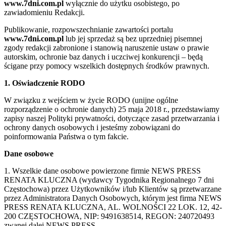
www.7dni.com.pl
wyłącznie do użytku osobistego, po
zawiadomieniu Redakcji.
Publikowanie, rozpowszechnianie zawartości portalu
www.7dni.com.pl
lub jej sprzedaż są bez uprzedniej pisemnej
zgody redakcji zabronione i stanowią naruszenie ustaw o prawie
autorskim, ochronie baz danych i uczciwej konkurencji – będą
ścigane przy pomocy wszelkich dostępnych środków prawnych.
1. Oświadczenie RODO
W związku z wejściem w życie RODO (unijne ogólne
rozporządzenie o ochronie danych) 25 maja 2018 r., przedstawiamy
zapisy naszej Polityki prywatności, dotyczące zasad przetwarzania i
ochrony danych osobowych i jesteśmy zobowiązani do
poinformowania Państwa o tym fakcie.
Dane osobowe
1. Wszelkie dane osobowe powierzone firmie NEWS PRESS
RENATA KLUCZNA (wydawcy Tygodnika Regionalnego 7 dni
Częstochowa) przez Użytkowników i/lub Klientów są przetwarzane
przez Administratora Danych Osobowych, którym jest firma NEWS
PRESS RENATA KLUCZNA, AL. WOLNOŚCI 22 LOK. 12, 42-
200 CZĘSTOCHOWA, NIP: 9491638514, REGON: 240720493
zwanej dalej NEWS PRESS.