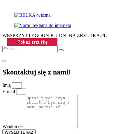
WESPRZYJ TYGODNIK 7 DNI NA ZRZUTKA.PL
Skontaktuj się z nami!
Imię
E-mail
Wiadomość
WYŚLIJ TERAZ