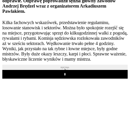
odprawie. Odprawę poprowadził sędzia główny zawodów
Andrzej Brędzel wraz z organizatorem Arkadiuszem
Pawlakiem.
Kilka fachowych wskazówek, przedstawienie regulaminu,
losowanie stanowisk i sektorów. Można było spokojnie rozejść się
na miejsce, przygotowując sprzęt do kilkugodzinnej walki z pogodą,
rywalami i rybami. Komisja sędziowska rozlokowała zawodników
aż w sześciu sektorach. Wędkowanie trwało pełne 4 godziny.
Wyniki, jak przystało na tak rybne i łowne miejsce, były godne
mistrzów. Były duże okazy leszczy, karpi i płoci. Sprawne ważenie,
błyskawiczne liczenie wyników i mamy mistrza.
REKLAMA
Play