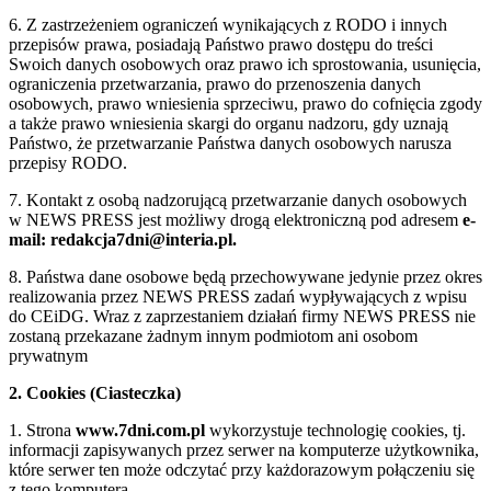
6. Z zastrzeżeniem ograniczeń wynikających z RODO i innych
przepisów prawa, posiadają Państwo prawo dostępu do treści
Swoich danych osobowych oraz prawo ich sprostowania, usunięcia,
ograniczenia przetwarzania, prawo do przenoszenia danych
osobowych, prawo wniesienia sprzeciwu, prawo do cofnięcia zgody
a także prawo wniesienia skargi do organu nadzoru, gdy uznają
Państwo, że przetwarzanie Państwa danych osobowych narusza
przepisy RODO.
7. Kontakt z osobą nadzorującą przetwarzanie danych osobowych
w NEWS PRESS jest możliwy drogą elektroniczną pod adresem
e-
mail: redakcja7dni@interia.pl.
8. Państwa dane osobowe będą przechowywane jedynie przez okres
realizowania przez NEWS PRESS zadań wypływających z wpisu
do CEiDG. Wraz z zaprzestaniem działań firmy NEWS PRESS nie
zostaną przekazane żadnym innym podmiotom ani osobom
prywatnym
2. Cookies (Ciasteczka)
1. Strona
www.7dni.com.pl
wykorzystuje technologię cookies, tj.
informacji zapisywanych przez serwer na komputerze użytkownika,
które serwer ten może odczytać przy każdorazowym połączeniu się
z tego komputera.