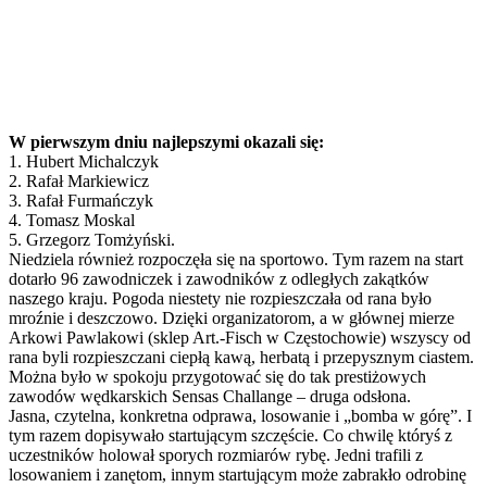
W pierwszym dniu najlepszymi okazali się:
1. Hubert Michalczyk
2. Rafał Markiewicz
3. Rafał Furmańczyk
4. Tomasz Moskal
5. Grzegorz Tomżyński.
Niedziela również rozpoczęła się na sportowo. Tym razem na start
dotarło 96 zawodniczek i zawodników z odległych zakątków
naszego kraju. Pogoda niestety nie rozpieszczała od rana było
mroźnie i deszczowo. Dzięki organizatorom, a w głównej mierze
Arkowi Pawlakowi (sklep Art.-Fisch w Częstochowie) wszyscy od
rana byli rozpieszczani ciepłą kawą, herbatą i przepysznym ciastem.
Można było w spokoju przygotować się do tak prestiżowych
zawodów wędkarskich Sensas Challange – druga odsłona.
Jasna, czytelna, konkretna odprawa, losowanie i „bomba w górę”. I
tym razem dopisywało startującym szczęście. Co chwilę któryś z
uczestników holował sporych rozmiarów rybę. Jedni trafili z
losowaniem i zanętom, innym startującym może zabrakło odrobinę