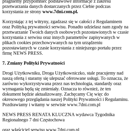
pragniemy przypomnieć podstawowe informacje z zakresu
przetwarzania danych dostarczanych przez Ciebie podczas
korzystania ze strony
www.7dni.com.pl.
Korzystając z tej witryny, zgadzasz się w całości z Regulaminem
oraz Polityką prywatności serwisu. Ponadto udzielasz nam zgody na
przetwarzanie Twoich danych osobowych pozostawionych w czasie
korzystania z serwisu oraz innych parametrów zapisywanych w
plikach cookies przechowywanych na tym urządzeniu
pozostawianych w czasie korzystania z niniejszego portalu przez
firmę NEWS PRESS.
7. Zmiany Polityki Prywatności
Drogi Użytkowniku, Droga Użytkowniczko, stale pracujemy nad
naszą ofertą i staramy się ulepszać oferowane usługi. To oznacza, że
zarówno wykorzystywana przez nas technologia, standardy oraz
wymagania będą się zmieniały. Oznacza to również, że ten
dokument będzie aktualizowany. Zachęcamy Cię więc do
okresowego przeglądania naszej Polityki Prywatności i Regulaminu.
Pozdrawiamy i witamy w serwisie www.7dni.com.pl
NEWS PRESS RENATA KLUCZNA wydawca Tygodnika
Regionalnego 7 dni Częstochowa
oraz właściciel serwisu www.7dni.com.pl