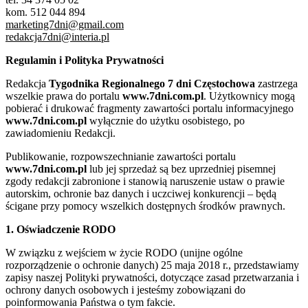
kom. 512 044 894
marketing7dni@gmail.com
redakcja7dni@interia.pl
Regulamin i Polityka Prywatności
Redakcja
Tygodnika Regionalnego 7 dni Częstochowa
zastrzega
wszelkie prawa do portalu
www.7dni.com.pl
. Użytkownicy mogą
pobierać i drukować fragmenty zawartości portalu informacyjnego
www.7dni.com.pl
wyłącznie do użytku osobistego, po
zawiadomieniu Redakcji.
Publikowanie, rozpowszechnianie zawartości portalu
www.7dni.com.pl
lub jej sprzedaż są bez uprzedniej pisemnej
zgody redakcji zabronione i stanowią naruszenie ustaw o prawie
autorskim, ochronie baz danych i uczciwej konkurencji – będą
ścigane przy pomocy wszelkich dostępnych środków prawnych.
1. Oświadczenie RODO
W związku z wejściem w życie RODO (unijne ogólne
rozporządzenie o ochronie danych) 25 maja 2018 r., przedstawiamy
zapisy naszej Polityki prywatności, dotyczące zasad przetwarzania i
ochrony danych osobowych i jesteśmy zobowiązani do
poinformowania Państwa o tym fakcie.