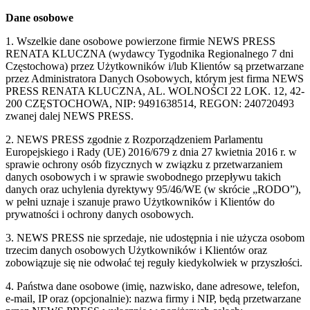
Dane osobowe
1. Wszelkie dane osobowe powierzone firmie NEWS PRESS
RENATA KLUCZNA (wydawcy Tygodnika Regionalnego 7 dni
Częstochowa) przez Użytkowników i/lub Klientów są przetwarzane
przez Administratora Danych Osobowych, którym jest firma NEWS
PRESS RENATA KLUCZNA, AL. WOLNOŚCI 22 LOK. 12, 42-
200 CZĘSTOCHOWA, NIP: 9491638514, REGON: 240720493
zwanej dalej NEWS PRESS.
2. NEWS PRESS zgodnie z Rozporządzeniem Parlamentu
Europejskiego i Rady (UE) 2016/679 z dnia 27 kwietnia 2016 r. w
sprawie ochrony osób fizycznych w związku z przetwarzaniem
danych osobowych i w sprawie swobodnego przepływu takich
danych oraz uchylenia dyrektywy 95/46/WE (w skrócie „RODO”),
w pełni uznaje i szanuje prawo Użytkowników i Klientów do
prywatności i ochrony danych osobowych.
3. NEWS PRESS nie sprzedaje, nie udostępnia i nie użycza osobom
trzecim danych osobowych Użytkowników i Klientów oraz
zobowiązuje się nie odwołać tej reguły kiedykolwiek w przyszłości.
4. Państwa dane osobowe (imię, nazwisko, dane adresowe, telefon,
e-mail, IP oraz (opcjonalnie): nazwa firmy i NIP, będą przetwarzane