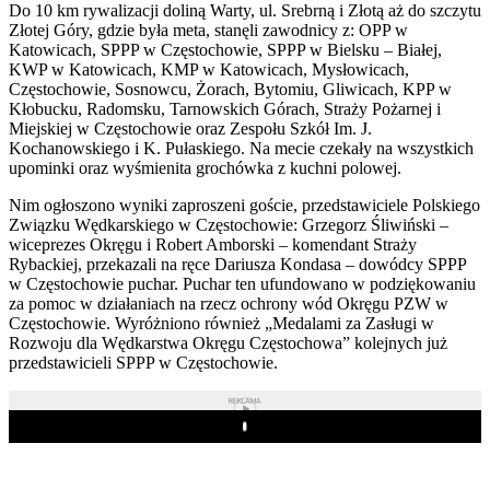
Do 10 km rywalizacji doliną Warty, ul. Srebrną i Złotą aż do szczytu
Złotej Góry, gdzie była meta, stanęli zawodnicy z: OPP w
Katowicach, SPPP w Częstochowie, SPPP w Bielsku – Białej,
KWP w Katowicach, KMP w Katowicach, Mysłowicach,
Częstochowie, Sosnowcu, Żorach, Bytomiu, Gliwicach, KPP w
Kłobucku, Radomsku, Tarnowskich Górach, Straży Pożarnej i
Miejskiej w Częstochowie oraz Zespołu Szkół Im. J.
Kochanowskiego i K. Pułaskiego. Na mecie czekały na wszystkich
upominki oraz wyśmienita grochówka z kuchni polowej.
Nim ogłoszono wyniki zaproszeni goście, przedstawiciele Polskiego
Związku Wędkarskiego w Częstochowie: Grzegorz Śliwiński –
wiceprezes Okręgu i Robert Amborski – komendant Straży
Rybackiej, przekazali na ręce Dariusza Kondasa – dowódcy SPPP
w Częstochowie puchar. Puchar ten ufundowano w podziękowaniu
za pomoc w działaniach na rzecz ochrony wód Okręgu PZW w
Częstochowie. Wyróżniono również „Medalami za Zasługi w
Rozwoju dla Wędkarstwa Okręgu Częstochowa” kolejnych już
przedstawicieli SPPP w Częstochowie.
REKLAMA
Play