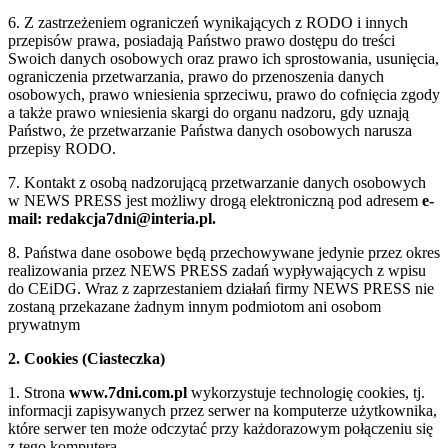
6. Z zastrzeżeniem ograniczeń wynikających z RODO i innych
przepisów prawa, posiadają Państwo prawo dostępu do treści
Swoich danych osobowych oraz prawo ich sprostowania, usunięcia,
ograniczenia przetwarzania, prawo do przenoszenia danych
osobowych, prawo wniesienia sprzeciwu, prawo do cofnięcia zgody
a także prawo wniesienia skargi do organu nadzoru, gdy uznają
Państwo, że przetwarzanie Państwa danych osobowych narusza
przepisy RODO.
7. Kontakt z osobą nadzorującą przetwarzanie danych osobowych
w NEWS PRESS jest możliwy drogą elektroniczną pod adresem
e-
mail: redakcja7dni@interia.pl.
8. Państwa dane osobowe będą przechowywane jedynie przez okres
realizowania przez NEWS PRESS zadań wypływających z wpisu
do CEiDG. Wraz z zaprzestaniem działań firmy NEWS PRESS nie
zostaną przekazane żadnym innym podmiotom ani osobom
prywatnym
2. Cookies (Ciasteczka)
1. Strona
www.7dni.com.pl
wykorzystuje technologię cookies, tj.
informacji zapisywanych przez serwer na komputerze użytkownika,
które serwer ten może odczytać przy każdorazowym połączeniu się
z tego komputera.