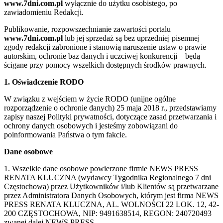
www.7dni.com.pl
wyłącznie do użytku osobistego, po
zawiadomieniu Redakcji.
Publikowanie, rozpowszechnianie zawartości portalu
www.7dni.com.pl
lub jej sprzedaż są bez uprzedniej pisemnej
zgody redakcji zabronione i stanowią naruszenie ustaw o prawie
autorskim, ochronie baz danych i uczciwej konkurencji – będą
ścigane przy pomocy wszelkich dostępnych środków prawnych.
1. Oświadczenie RODO
W związku z wejściem w życie RODO (unijne ogólne
rozporządzenie o ochronie danych) 25 maja 2018 r., przedstawiamy
zapisy naszej Polityki prywatności, dotyczące zasad przetwarzania i
ochrony danych osobowych i jesteśmy zobowiązani do
poinformowania Państwa o tym fakcie.
Dane osobowe
1. Wszelkie dane osobowe powierzone firmie NEWS PRESS
RENATA KLUCZNA (wydawcy Tygodnika Regionalnego 7 dni
Częstochowa) przez Użytkowników i/lub Klientów są przetwarzane
przez Administratora Danych Osobowych, którym jest firma NEWS
PRESS RENATA KLUCZNA, AL. WOLNOŚCI 22 LOK. 12, 42-
200 CZĘSTOCHOWA, NIP: 9491638514, REGON: 240720493
zwanej dalej NEWS PRESS.