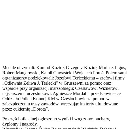
Medale otrzymali: Konrad Kozioł, Grzegorz Kozioł, Mariusz Ligus,
Robert Marędowski, Kamil Chwastek i Wojciech Poroś. Potem sami
organizatorzy podziękowali: Józefowi Terleckiemu – szefowi firmy
„Odlewnia Żeliwa J. Terlecki” w Gruszewni za pomoc oraz
wsparcie przy organizacji marszobiegu; Czesławowi Wiznerowi
najstarszemu uczestnikowi, Agnieszce Mordal – przedstawicielce
Oddziału Policji Konnej KM w Częstochowie za pomoc w
zabezpieczeniu trasy zawodów, wręczając im torty ufundowane
przez cukiernię „Dorota”.
Po części oficjalnej ogłoszono wyniki i wręczono: puchary,
dyplomy i nagrody.