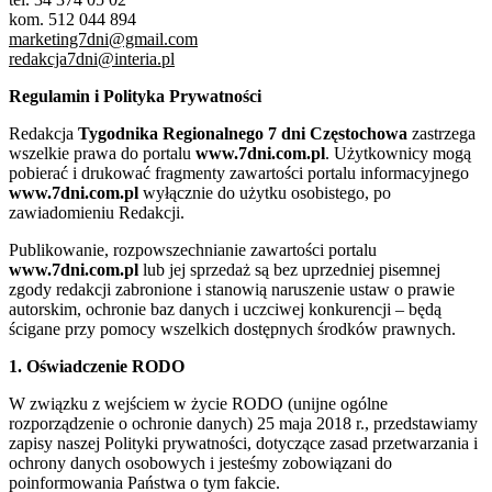
kom. 512 044 894
marketing7dni@gmail.com
redakcja7dni@interia.pl
Regulamin i Polityka Prywatności
Redakcja
Tygodnika Regionalnego 7 dni Częstochowa
zastrzega
wszelkie prawa do portalu
www.7dni.com.pl
. Użytkownicy mogą
pobierać i drukować fragmenty zawartości portalu informacyjnego
www.7dni.com.pl
wyłącznie do użytku osobistego, po
zawiadomieniu Redakcji.
Publikowanie, rozpowszechnianie zawartości portalu
www.7dni.com.pl
lub jej sprzedaż są bez uprzedniej pisemnej
zgody redakcji zabronione i stanowią naruszenie ustaw o prawie
autorskim, ochronie baz danych i uczciwej konkurencji – będą
ścigane przy pomocy wszelkich dostępnych środków prawnych.
1. Oświadczenie RODO
W związku z wejściem w życie RODO (unijne ogólne
rozporządzenie o ochronie danych) 25 maja 2018 r., przedstawiamy
zapisy naszej Polityki prywatności, dotyczące zasad przetwarzania i
ochrony danych osobowych i jesteśmy zobowiązani do
poinformowania Państwa o tym fakcie.