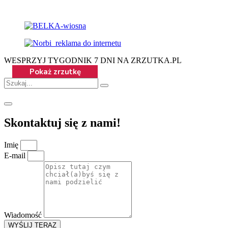
WESPRZYJ TYGODNIK 7 DNI NA ZRZUTKA.PL
Skontaktuj się z nami!
Imię
E-mail
Wiadomość
WYŚLIJ TERAZ