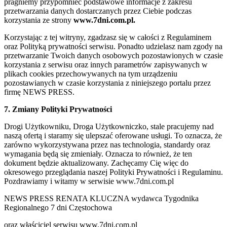
pragniemy przypomnieć podstawowe informacje z zakresu
przetwarzania danych dostarczanych przez Ciebie podczas
korzystania ze strony
www.7dni.com.pl.
Korzystając z tej witryny, zgadzasz się w całości z Regulaminem
oraz Polityką prywatności serwisu. Ponadto udzielasz nam zgody na
przetwarzanie Twoich danych osobowych pozostawionych w czasie
korzystania z serwisu oraz innych parametrów zapisywanych w
plikach cookies przechowywanych na tym urządzeniu
pozostawianych w czasie korzystania z niniejszego portalu przez
firmę NEWS PRESS.
7. Zmiany Polityki Prywatności
Drogi Użytkowniku, Droga Użytkowniczko, stale pracujemy nad
naszą ofertą i staramy się ulepszać oferowane usługi. To oznacza, że
zarówno wykorzystywana przez nas technologia, standardy oraz
wymagania będą się zmieniały. Oznacza to również, że ten
dokument będzie aktualizowany. Zachęcamy Cię więc do
okresowego przeglądania naszej Polityki Prywatności i Regulaminu.
Pozdrawiamy i witamy w serwisie www.7dni.com.pl
NEWS PRESS RENATA KLUCZNA wydawca Tygodnika
Regionalnego 7 dni Częstochowa
oraz właściciel serwisu www.7dni.com.pl