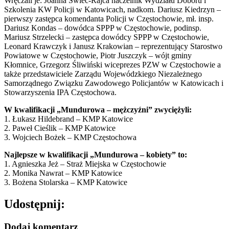
Wręczali je: Joanna Świec-Rajca naczelnik Wydziału Doboru i
Szkolenia KW Policji w Katowicach, nadkom. Dariusz Kiedrzyn –
pierwszy zastępca komendanta Policji w Częstochowie, mł. insp.
Dariusz Kondas – dowódca SPPP w Częstochowie, podinsp.
Mariusz Strzelecki – zastępca dowódcy SPPP w Częstochowie,
Leonard Krawczyk i Janusz Krakowian – reprezentujący Starostwo
Powiatowe w Częstochowie, Piotr Juszczyk – wójt gminy
Kłomnice, Grzegorz Śliwiński wiceprezes PZW w Częstochowie a
także przedstawiciele Zarządu Wojewódzkiego Niezależnego
Samorządnego Związku Zawodowego Policjantów w Katowicach i
Stowarzyszenia IPA Częstochowa.
W kwalifikacji „Mundurowa – mężczyźni” zwyciężyli:
1. Łukasz Hildebrand – KMP Katowice
2. Paweł Cieślik – KMP Katowice
3. Wojciech Bożek – KMP Częstochowa
Najlepsze w kwalifikacji „Mundurowa – kobiety” to:
1. Agnieszka Jeż – Straż Miejska w Częstochowie
2. Monika Nawrat – KMP Katowice
3. Bożena Stolarska – KMP Katowice
Udostępnij:
Dodaj komentarz