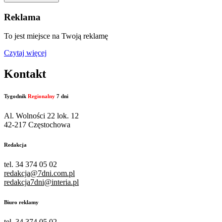
Reklama
To jest miejsce na Twoją reklamę
Czytaj więcej
Kontakt
Tygodnik
Regionalny
7 dni
Al. Wolności 22 lok. 12
42-217 Częstochowa
Redakcja
tel. 34 374 05 02
redakcja@7dni.com.pl
redakcja7dni@interia.pl
Biuro reklamy
tel. 34 374 05 02