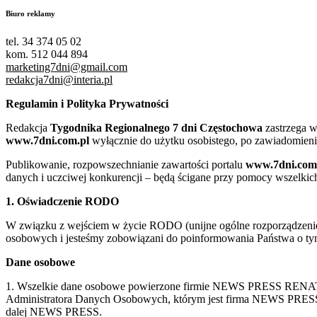
Biuro reklamy
tel. 34 374 05 02
kom. 512 044 894
marketing7dni@gmail.com
redakcja7dni@interia.pl
Regulamin i Polityka Prywatności
Redakcja
Tygodnika Regionalnego 7 dni Częstochowa
zastrzega w
www.7dni.com.pl
wyłącznie do użytku osobistego, po zawiadomieni
Publikowanie, rozpowszechnianie zawartości portalu
www.7dni.com
danych i uczciwej konkurencji – będą ścigane przy pomocy wszelki
1. Oświadczenie RODO
W związku z wejściem w życie RODO (unijne ogólne rozporządzenie o
osobowych i jesteśmy zobowiązani do poinformowania Państwa o tym
Dane osobowe
1. Wszelkie dane osobowe powierzone firmie NEWS PRESS RENATA
Administratora Danych Osobowych, którym jest firma NEWS
dalej NEWS PRESS.