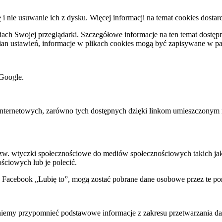
ę i nie usuwanie ich z dysku. Więcej informacji na temat cookies dostar
ch Swojej przeglądarki. Szczegółowe informacje na ten temat dostępne
mian ustawień, informacje w plikach cookies mogą być zapisywane w p
Google.
rnetowych, zarówno tych dostępnych dzięki linkom umieszczonym na na
 tzw. wtyczki społecznościowe do mediów społecznościowych takich j
ściowych lub je polecić.
k Facebook „Lubię to”, mogą zostać pobrane dane osobowe przez te po
my przypomnieć podstawowe informacje z zakresu przetwarzania dany