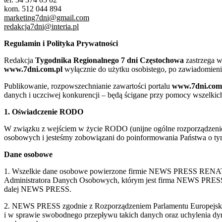
kom. 512 044 894
marketing7dni@gmail.com
redakcja7dni@interia.pl
Regulamin i Polityka Prywatności
Redakcja
Tygodnika Regionalnego 7 dni Częstochowa
zastrzega w
www.7dni.com.pl
wyłącznie do użytku osobistego, po zawiadomieni
Publikowanie, rozpowszechnianie zawartości portalu
www.7dni.com
danych i uczciwej konkurencji – będą ścigane przy pomocy wszelki
1. Oświadczenie RODO
W związku z wejściem w życie RODO (unijne ogólne rozporządzenie o
osobowych i jesteśmy zobowiązani do poinformowania Państwa o tym
Dane osobowe
1. Wszelkie dane osobowe powierzone firmie NEWS PRESS RENATA
Administratora Danych Osobowych, którym jest firma NEWS
dalej NEWS PRESS.
2. NEWS PRESS zgodnie z Rozporządzeniem Parlamentu Europejskie
i w sprawie swobodnego przepływu takich danych oraz uchylenia d