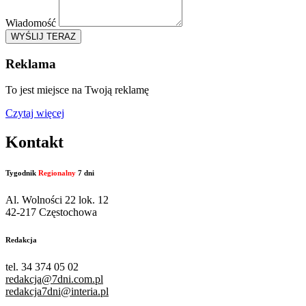
Wiadomość
WYŚLIJ TERAZ
Reklama
To jest miejsce na Twoją reklamę
Czytaj więcej
Kontakt
Tygodnik
Regionalny
7 dni
Al. Wolności 22 lok. 12
42-217 Częstochowa
Redakcja
tel. 34 374 05 02
redakcja@7dni.com.pl
redakcja7dni@interia.pl