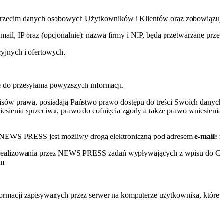
trzecim danych osobowych Użytkowników i Klientów oraz zobowiązuje s
e-mail, IP oraz (opcjonalnie): nazwa firmy i NIP, będą przetwarzane
yjnych i ofertowych,
 do przesyłania powyższych informacji.
sów prawa, posiadają Państwo prawo dostępu do treści Swoich danych
sienia sprzeciwu, prawo do cofnięcia zgody a także prawo wniesienia
w NEWS PRESS jest możliwy drogą elektroniczną pod adresem
e-mail:
s realizowania przez NEWS PRESS zadań wypływających z wpisu do 
ym
nformacji zapisywanych przez serwer na komputerze użytkownika, któr