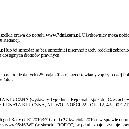
szelkie prawa do portalu
www.7dni.com.pl
. Użytkownicy mogą pobier
u Redakcji.
.pl
lub jej sprzedaż są bez uprzedniej pisemnej zgody redakcji zabroni
ch dostępnych środków prawnych.
 ochronie danych) 25 maja 2018 r., przedstawiamy zapisy naszej Poli
 fakcie.
 KLUCZNA (wydawcy Tygodnika Regionalnego 7 dni Częstochowa) p
 PRESS RENATA KLUCZNA, AL. WOLNOŚCI 22 LOK. 12, 42-200 C
go i Rady (UE) 2016/679 z dnia 27 kwietnia 2016 r. w sprawie ochr
yrektywy 95/46/WE (w skrócie „RODO”), w pełni uznaje i szanuje pr