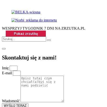
WESPRZYJ TYGODNIK 7 DNI NA ZRZUTKA.PL
Skontaktuj się z nami!
Imię
E-mail
Wiadomość
WYŚLIJ TERAZ