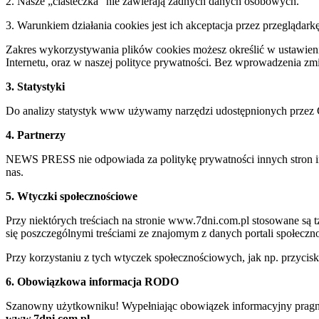
2. Nasze „ciasteczka” nie zawierają żadnych danych osobowych.
3. Warunkiem działania cookies jest ich akceptacja przez przeglądark
Zakres wykorzystywania plików cookies możesz określić w ustawienia
Internetu, oraz w naszej polityce prywatności. Bez wprowadzenia z
3. Statystyki
Do analizy statystyk www używamy narzędzi udostępnionych przez 
4. Partnerzy
NEWS PRESS nie odpowiada za politykę prywatności innych stron inte
nas.
5. Wtyczki społecznościowe
Przy niektórych treściach na stronie www.7dni.com.pl stosowane są
się poszczególnymi treściami ze znajomym z danych portali społeczno
Przy korzystaniu z tych wtyczek społecznościowych, jak np. przycis
6. Obowiązkowa informacja RODO
Szanowny użytkowniku! Wypełniając obowiązek informacyjny pragnie
www.7dni.com.pl.