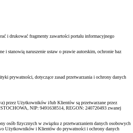
ać i drukować fragmenty zawartości portalu informacyjnego
one i stanowią naruszenie ustaw o prawie autorskim, ochronie baz
tyki prywatności, dotyczące zasad przetwarzania i ochrony danych
rzez Użytkowników i/lub Klientów są przetwarzane przez
ZĘSTOCHOWA, NIP: 9491638514, REGON: 240720493 zwanej
ony osób fizycznych w związku z przetwarzaniem danych osobowych
awo Użytkowników i Klientów do prywatności i ochrony danych