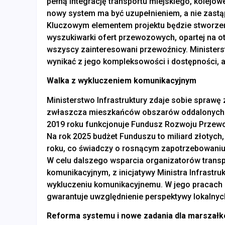
pełną integrację transportu miejskiego, kolej
nowy system ma być uzupełnieniem, a nie zast
Kluczowym elementem projektu będzie stworzen
wyszukiwarki ofert przewozowych, opartej na ot
wszyscy zainteresowani przewoźnicy. Ministers
wynikać z jego kompleksowości i dostępności, a
Walka z wykluczeniem komunikacyjnym
Ministerstwo Infrastruktury zdaje sobie spraw
zwłaszcza mieszkańców obszarów oddalonych o
2019 roku funkcjonuje Fundusz Rozwoju Przewo
Na rok 2025 budżet Funduszu to miliard złotyc
roku, co świadczy o rosnącym zapotrzebowaniu 
W celu dalszego wsparcia organizatorów transpo
komunikacyjnym, z inicjatywy Ministra Infrastr
wykluczeniu komunikacyjnemu. W jego pracach 
gwarantuje uwzględnienie perspektywy lokalnyc
Reforma systemu i nowe zadania dla marszał