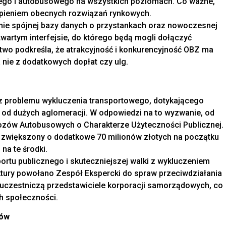
owego i autobusowego na wszystkich poziomach. Co ważne,
ąpieniem obecnych rozwiązań rynkowych.
ie spójnej bazy danych o przystankach oraz nowoczesnej
wartym interfejsie, do którego będą mogli dołączyć
two podkreśla, że atrakcyjność i konkurencyjność OBZ ma
 nie z dodatkowych dopłat czy ulg.
ę z problemu wykluczenia transportowego, dotykającego
d dużych aglomeracji. W odpowiedzi na to wyzwanie, od
zów Autobusowych o Charakterze Użyteczności Publicznej.
h, zwiększony o dodatkowe 70 milionów złotych na początku
na te środki.
rtu publicznego i skuteczniejszej walki z wykluczeniem
uktury powołano Zespół Ekspercki do spraw przeciwdziałania
uczestniczą przedstawiciele korporacji samorządowych, co
h społeczności.
ków