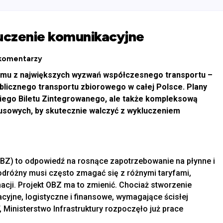
luczenie komunikacyjne
komentarzy
nemu z największych wyzwań współczesnego transportu –
licznego transportu zbiorowego w całej Polsce. Plany
kiego Biletu Zintegrowanego, ale także kompleksową
owych, by skutecznie walczyć z wykluczeniem
BZ) to odpowiedź na rosnące zapotrzebowanie na płynne i
odróżny musi często zmagać się z różnymi taryfami,
cji. Projekt OBZ ma to zmienić. Chociaż stworzenie
yjne, logistyczne i finansowe, wymagające ścisłej
 Ministerstwo Infrastruktury rozpoczęło już prace