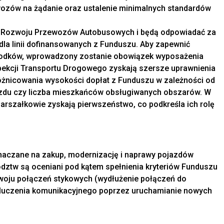
ozów na żądanie oraz ustalenie minimalnych standardów
u Rozwoju Przewozów Autobusowych i będą odpowiadać za
 dla linii dofinansowanych z Funduszu. Aby zapewnić
środków, wprowadzony zostanie obowiązek wyposażenia
spekcji Transportu Drogowego zyskają szersze uprawnienia
różnicowania wysokości dopłat z Funduszu w zależności od
ojazdu czy liczba mieszkańców obsługiwanych obszarów. W
arszałkowie zyskają pierwszeństwo, co podkreśla ich rolę
aczane na zakup, modernizację i naprawy pojazdów
dztw są oceniani pod kątem spełnienia kryteriów Funduszu
zwoju połączeń stykowych (wydłużenie połączeń do
kluczenia komunikacyjnego poprzez uruchamianie nowych