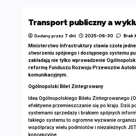
Transport publiczny a wyk
7 dni
2025-06-30
Brak 
Dodany przez
Ministerstwo Infrastruktury stawia czoła jed
stworzeniu spójnego i dostępnego systemu pub
zakładają nie tylko wprowadzenie Ogólnopols
reformę Funduszu Rozwoju Przewozów Autobus
komunikacyjnym.
Ogólnopolski Bilet Zintegrowany
Idea Ogólnopolskiego Biletu Zintegrowanego (O
efektywne przemieszczanie się po kraju. Dziś p
systemami sprzedaży i brakiem spójnych informa
takiego systemu to ogromne wyzwanie organizac
współpracy wielu podmiotów i niezależnych JST,
koncepcyjne.