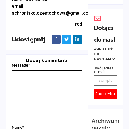
email:
schronisko.czestochowa@gmail.com
red
Dołącz
Udostępnij:
do nas!
Zapisz się
do
Newsletera
Dodaj komentarz
Message
*
Twój adres
e-mail
Subskrybuj
Archiwum
gazety
Name
*