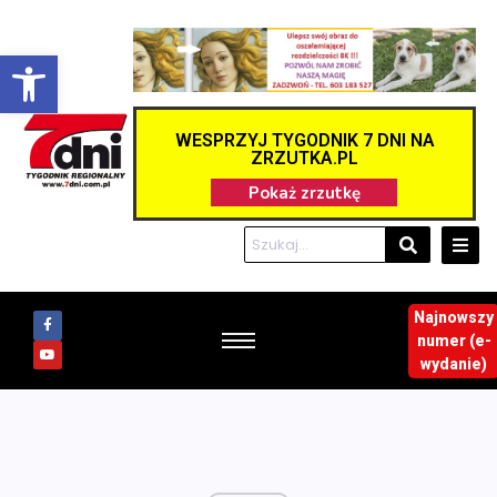
Otwórz pasek narzędzi
WESPRZYJ TYGODNIK 7 DNI NA
ZRZUTKA.PL
Najnowszy
numer (e-
wydanie)