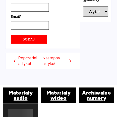
Email
*
Poprzedni
Następny
artykuł
artykuł
Materiały
Materiały
Archiwalne
audio
wideo
numery