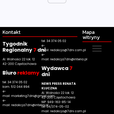
Kontakt
Mapa
witryny
tel. 34 374 05 02
Tygodnik
e-
Regionalny
7
dni
mail:
redakcja@7dni.com.pl
e-
Al. Wolności 22 lok. 12
mail:
redakcja7dni@interia.pl
42-200 Częstochowa
Wyd
awca
7
Biuro
reklamy
dni
tel. 34 374 05 02
NEWS PRESS RENATA
kom. 512 044 894
KLUCZNA
e-
Al. Wolności 22 lok. 12
mail:
marketing7dni@gmail.com
42-200 Częstochowa
e-
NIP: 949-163-85-14
mail:
redakcja7dni@interia.pl
tel. 34/374-05-02
mail: redakcja@7dni.com.pl