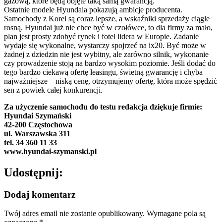
gazową, które będą objęte taką samą gwarancją.
Ostatnie modele Hyundaia pokazują ambicje producenta.
Samochody z Korei są coraz lepsze, a wskaźniki sprzedaży ciągle
rosną. Hyundai już nie chce być w czołówce, to dla firmy za mało,
plan jest prosty zdobyć rynek i fotel lidera w Europie. Zadanie
wydaje się wykonalne, wystarczy spojrzeć na ix20. Być może w
żadnej z dziedzin nie jest wybitny, ale zarówno silnik, wykonanie
czy prowadzenie stoją na bardzo wysokim poziomie. Jeśli dodać do
tego bardzo ciekawą ofertę leasingu, świetną gwarancję i chyba
najważniejsze – niską cenę, otrzymujemy ofertę, która może spędzić
sen z powiek całej konkurencji.
Za użyczenie samochodu do testu redakcja dziękuje firmie:
Hyundai Szymański
42-200 Częstochowa
ul. Warszawska 311
tel. 34 360 11 33
www.hyundai-szymanski.pl
Udostępnij:
Dodaj komentarz
Twój adres email nie zostanie opublikowany.
Wymagane pola są