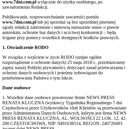
www.7dni.com.pl
wyłącznie do użytku osobistego, po
zawiadomieniu Redakcji.
Publikowanie, rozpowszechnianie zawartości portalu
www.7dni.com.pl
lub jej sprzedaż są bez uprzedniej pisemnej
zgody redakcji zabronione i stanowią naruszenie ustaw o prawie
autorskim, ochronie baz danych i uczciwej konkurencji – będą
ścigane przy pomocy wszelkich dostępnych środków prawnych.
1. Oświadczenie RODO
W związku z wejściem w życie RODO (unijne ogólne
rozporządzenie o ochronie danych) 25 maja 2018 r., przedstawiamy
zapisy naszej Polityki prywatności, dotyczące zasad przetwarzania i
ochrony danych osobowych i jesteśmy zobowiązani do
poinformowania Państwa o tym fakcie.
Dane osobowe
1. Wszelkie dane osobowe powierzone firmie NEWS PRESS
RENATA KLUCZNA (wydawcy Tygodnika Regionalnego 7 dni
Częstochowa) przez Użytkowników i/lub Klientów są przetwarzane
przez Administratora Danych Osobowych, którym jest firma NEWS
PRESS RENATA KLUCZNA, AL. WOLNOŚCI 22 LOK. 12, 42-
200 CZĘSTOCHOWA, NIP: 9491638514, REGON: 240720493
zwanej dalej NEWS PRESS.