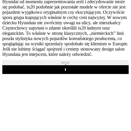
Hyundai od momentu zaprezentowania serii i zdecydowanie może
się podobać. ix20 podobnie jak pozostałe modele w ofercie nie jest
pojazdem wyjątkowo oryginalnym czy ekscytującym. Oczywiście
spora grupa kupujących właśnie te cechy ceni najwyżej. W nowym
dziecku Hyundaia nie zwrócimy uwagi na ulicy, ale mieszkańcy
Częstochowy zapytani o zdanie określili ix20 ładnym oraz
eleganckim. To właśnie w stronę klasycznych, „niemieckich” linii
poszła stylistyka nowych pojazdów koreańskiego producenta, co
spoglądając na wyniki sprzedaży spodobało się klientom w Europie.
Jeśli nie lubimy ściągać spojrzeń i cenimy stonowany design salon
Hyundaia jest miejscem, które należy odwiedzić.
REKLAMA
Play