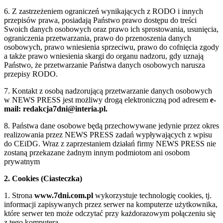
6. Z zastrzeżeniem ograniczeń wynikających z RODO i innych
przepisów prawa, posiadają Państwo prawo dostępu do treści
Swoich danych osobowych oraz prawo ich sprostowania, usunięcia,
ograniczenia przetwarzania, prawo do przenoszenia danych
osobowych, prawo wniesienia sprzeciwu, prawo do cofnięcia zgody
a także prawo wniesienia skargi do organu nadzoru, gdy uznają
Państwo, że przetwarzanie Państwa danych osobowych narusza
przepisy RODO.
7. Kontakt z osobą nadzorującą przetwarzanie danych osobowych
w NEWS PRESS jest możliwy drogą elektroniczną pod adresem
e-
mail: redakcja7dni@interia.pl.
8. Państwa dane osobowe będą przechowywane jedynie przez okres
realizowania przez NEWS PRESS zadań wypływających z wpisu
do CEiDG. Wraz z zaprzestaniem działań firmy NEWS PRESS nie
zostaną przekazane żadnym innym podmiotom ani osobom
prywatnym
2. Cookies (Ciasteczka)
1. Strona
www.7dni.com.pl
wykorzystuje technologię cookies, tj.
informacji zapisywanych przez serwer na komputerze użytkownika,
które serwer ten może odczytać przy każdorazowym połączeniu się
z tego komputera.