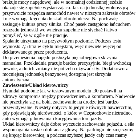
brakuje mocy napędowej, ale w normalnej codziennej jeździe
okazuje się zupełnie wystarczająca. Jak na jednostkę wolnossącą
przyzwoicie rozpędza samochód nawet w niższym zakresie obrotów
i nie wymaga kręcenia do skali obrotomierza. Na pochwałę
zasługuje kultura pracy silnika. Choć pasek zastąpiono łańcuchem
rozrządu jednostki we wnętrzu zupełnie nie słychać i łatwo
pomyśleć, że w ogóle nie pracuje.
Spalanie utrzymano na przyzwoitym poziomie. Podczas testu
wyniosło 7,5 litra w cyklu miejskim, więc niewiele więcej od
deklarowanego przez producenta.
Do przeniesienia napędu posłużyła pięciobiegowa skrzynia
manualna. Przekładnia pracuje bardzo precyzyjnie, biegi wchodzą
pewnie, a do ich zmiany nie potrzeba używać siły. Dodatkowo z
mocniejszą jednostką benzynową dostępna jest skrzynia
automatyczna.
Zawieszenie/Układ kierowniczy
Hyundai podobnie jak w testowanym modelu i30 postawił na
zdrowy kompromis między prowadzeniem, a komfortem. Nadwozie
nie przechyla się na boki, zachowanie na drodze jest bardzo
przewidywalne. Niestety dotyczy to jedynie równych nawierzchni,
gdy pojawiają się nierówności, o które w Częstochowie nietrudno,
auto wymaga pilnowania i korygowania toru jazdy.
Układ kierowniczy daje dobre wyczucie zachowania pojazdu, a siła
wspomagania została dobrana z głową. Na parkingu nie zmęczymy
się kręcąc kierownicą, a podczas szybszej jazdy cały czas mamy