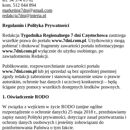
kom. 512 044 894
marketing7dni@gmail.com
redakcja7dni@interia.pl
Regulamin i Polityka Prywatności
Redakcja
Tygodnika Regionalnego 7 dni Częstochowa
zastrzega
wszelkie prawa do portalu
www.7dni.com.pl
. Użytkownicy mogą
pobierać i drukować fragmenty zawartości portalu informacyjnego
www.7dni.com.pl
wyłącznie do użytku osobistego, po
zawiadomieniu Redakcji.
Publikowanie, rozpowszechnianie zawartości portalu
www.7dni.com.pl
lub jej sprzedaż są bez uprzedniej pisemnej
zgody redakcji zabronione i stanowią naruszenie ustaw o prawie
autorskim, ochronie baz danych i uczciwej konkurencji – będą
ścigane przy pomocy wszelkich dostępnych środków prawnych.
1. Oświadczenie RODO
W związku z wejściem w życie RODO (unijne ogólne
rozporządzenie o ochronie danych) 25 maja 2018 r., przedstawiamy
zapisy naszej Polityki prywatności, dotyczące zasad przetwarzania i
ochrony danych osobowych i jesteśmy zobowiązani do
poinformowania Państwa o tym fakcie.