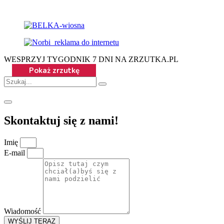
WESPRZYJ TYGODNIK 7 DNI NA ZRZUTKA.PL
Skontaktuj się z nami!
Imię
E-mail
Wiadomość
WYŚLIJ TERAZ