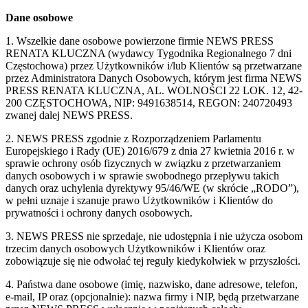
Dane osobowe
1. Wszelkie dane osobowe powierzone firmie NEWS PRESS
RENATA KLUCZNA (wydawcy Tygodnika Regionalnego 7 dni
Częstochowa) przez Użytkowników i/lub Klientów są przetwarzane
przez Administratora Danych Osobowych, którym jest firma NEWS
PRESS RENATA KLUCZNA, AL. WOLNOŚCI 22 LOK. 12, 42-
200 CZĘSTOCHOWA, NIP: 9491638514, REGON: 240720493
zwanej dalej NEWS PRESS.
2. NEWS PRESS zgodnie z Rozporządzeniem Parlamentu
Europejskiego i Rady (UE) 2016/679 z dnia 27 kwietnia 2016 r. w
sprawie ochrony osób fizycznych w związku z przetwarzaniem
danych osobowych i w sprawie swobodnego przepływu takich
danych oraz uchylenia dyrektywy 95/46/WE (w skrócie „RODO”),
w pełni uznaje i szanuje prawo Użytkowników i Klientów do
prywatności i ochrony danych osobowych.
3. NEWS PRESS nie sprzedaje, nie udostępnia i nie użycza osobom
trzecim danych osobowych Użytkowników i Klientów oraz
zobowiązuje się nie odwołać tej reguły kiedykolwiek w przyszłości.
4. Państwa dane osobowe (imię, nazwisko, dane adresowe, telefon,
e-mail, IP oraz (opcjonalnie): nazwa firmy i NIP, będą przetwarzane