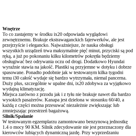
Wnętrze
To co zastajemy w środku ix20 odpowiada wyglądowi
zewnętrznemu. Brakuje ekstrawaganckich fajerwerków, ale jest
przejrzyście i elegancko. Najważniejsze, że nauka obsługi
wszystkich urządzeń trwa maksymalnie pięć minut, przyciski są pod
ręką, a już po pokonaniu kilku kilometrów pokrętła będziemy
obsługiwać bez odrywania oczu od drogi. Dodatkowo Hyundai
wyraźnie stawia na jakość. Plastiki są przyjemne w dotyku i dobrze
spasowane. Ponadto podobnie jak w testowanym kilka tygodni
temu i30 całość wydaje się bardzo wytrzymała, niemal pancerna.
Duży plus, szczególnie w upalne dni, ix20 zdobywa za wyjątkowo
wydajną klimatyzację.
Miejsca zarówno z przodu jak i z tyłu nie brakuje nawet dla bardzo
wysokich pasażerów. Kanapa jest dzielona w stosunku 60/40, a
każdą z części można przesuwać niezależnie zwiększając lub
zmniejszając przestrzeń bagażową.
Silnik/Spalanie
W testowanym egzemplarzu zamontowano benzynową jednostkę
1.4 o mocy 90 KM. Silnik zdecydowanie nie jest przeznaczony dla
kierowców lubiących dynamiczną jazdę. Przy wyprzedzaniu