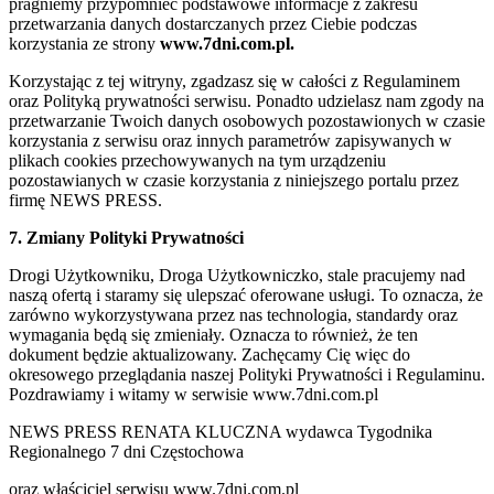
pragniemy przypomnieć podstawowe informacje z zakresu
przetwarzania danych dostarczanych przez Ciebie podczas
korzystania ze strony
www.7dni.com.pl.
Korzystając z tej witryny, zgadzasz się w całości z Regulaminem
oraz Polityką prywatności serwisu. Ponadto udzielasz nam zgody na
przetwarzanie Twoich danych osobowych pozostawionych w czasie
korzystania z serwisu oraz innych parametrów zapisywanych w
plikach cookies przechowywanych na tym urządzeniu
pozostawianych w czasie korzystania z niniejszego portalu przez
firmę NEWS PRESS.
7. Zmiany Polityki Prywatności
Drogi Użytkowniku, Droga Użytkowniczko, stale pracujemy nad
naszą ofertą i staramy się ulepszać oferowane usługi. To oznacza, że
zarówno wykorzystywana przez nas technologia, standardy oraz
wymagania będą się zmieniały. Oznacza to również, że ten
dokument będzie aktualizowany. Zachęcamy Cię więc do
okresowego przeglądania naszej Polityki Prywatności i Regulaminu.
Pozdrawiamy i witamy w serwisie www.7dni.com.pl
NEWS PRESS RENATA KLUCZNA wydawca Tygodnika
Regionalnego 7 dni Częstochowa
oraz właściciel serwisu www.7dni.com.pl