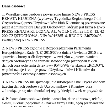
Dane osobowe
1. Wszelkie dane osobowe powierzone firmie NEWS PRESS
RENATA KLUCZNA (wydawcy Tygodnika Regionalnego 7 dni
Częstochowa) przez Użytkowników i/lub Klientów są przetwarzane
przez Administratora Danych Osobowych, którym jest firma NEWS
PRESS RENATA KLUCZNA, AL. WOLNOŚCI 22 LOK. 12, 42-
200 CZĘSTOCHOWA, NIP: 9491638514, REGON: 240720493
zwanej dalej NEWS PRESS.
2. NEWS PRESS zgodnie z Rozporządzeniem Parlamentu
Europejskiego i Rady (UE) 2016/679 z dnia 27 kwietnia 2016 r. w
sprawie ochrony osób fizycznych w związku z przetwarzaniem
danych osobowych i w sprawie swobodnego przepływu takich
danych oraz uchylenia dyrektywy 95/46/WE (w skrócie „RODO”),
w pełni uznaje i szanuje prawo Użytkowników i Klientów do
prywatności i ochrony danych osobowych.
3. NEWS PRESS nie sprzedaje, nie udostępnia i nie użycza osobom
trzecim danych osobowych Użytkowników i Klientów oraz
zobowiązuje się nie odwołać tej reguły kiedykolwiek w przyszłości.
4. Państwa dane osobowe (imię, nazwisko, dane adresowe, telefon,
e-mail, IP oraz (opcjonalnie): nazwa firmy i NIP, będą przetwarzane