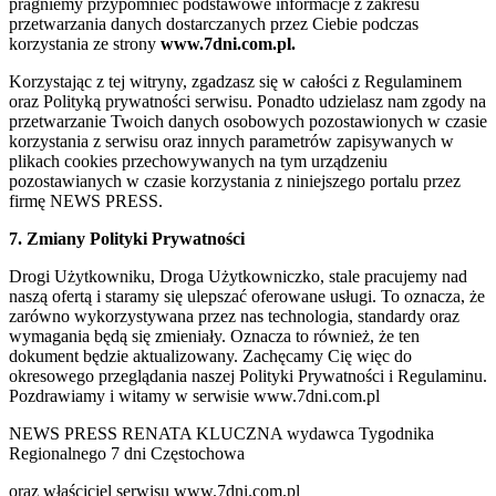
pragniemy przypomnieć podstawowe informacje z zakresu
przetwarzania danych dostarczanych przez Ciebie podczas
korzystania ze strony
www.7dni.com.pl.
Korzystając z tej witryny, zgadzasz się w całości z Regulaminem
oraz Polityką prywatności serwisu. Ponadto udzielasz nam zgody na
przetwarzanie Twoich danych osobowych pozostawionych w czasie
korzystania z serwisu oraz innych parametrów zapisywanych w
plikach cookies przechowywanych na tym urządzeniu
pozostawianych w czasie korzystania z niniejszego portalu przez
firmę NEWS PRESS.
7. Zmiany Polityki Prywatności
Drogi Użytkowniku, Droga Użytkowniczko, stale pracujemy nad
naszą ofertą i staramy się ulepszać oferowane usługi. To oznacza, że
zarówno wykorzystywana przez nas technologia, standardy oraz
wymagania będą się zmieniały. Oznacza to również, że ten
dokument będzie aktualizowany. Zachęcamy Cię więc do
okresowego przeglądania naszej Polityki Prywatności i Regulaminu.
Pozdrawiamy i witamy w serwisie www.7dni.com.pl
NEWS PRESS RENATA KLUCZNA wydawca Tygodnika
Regionalnego 7 dni Częstochowa
oraz właściciel serwisu www.7dni.com.pl