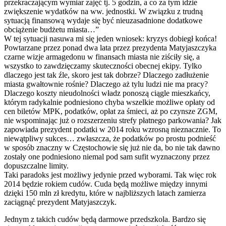
przekraczającym wymiar zajęć tj. 5 godzin, a co za tym idzie
zwiększenie wydatków na ww. jednostki. W związku z trudną
sytuacją finansową wydaje się być nieuzasadnione dodatkowe
obciążenie budżetu miasta…”
W tej sytuacji nasuwa mi się jeden wniosek: kryzys dobiegł końca!
Powtarzane przez ponad dwa lata przez prezydenta Matyjaszczyka
czarne wizje armagedonu w finansach miasta nie ziściły się, a
wszystko to zawdzięczamy skuteczności obecnej ekipy. Tylko
dlaczego jest tak źle, skoro jest tak dobrze? Dlaczego zadłużenie
miasta gwałtownie rośnie? Dlaczego aż tylu ludzi nie ma pracy?
Dlaczego koszty nieudolności władz ponoszą ciągle mieszkańcy,
którym radykalnie podniesiono chyba wszelkie możliwe opłaty od
cen biletów MPK, podatków, opłat za śmieci, aż po czynsze ZGM,
nie wspominając już o rozszerzeniu strefy płatnego parkowania? Jak
zapowiada prezydent podatki w 2014 roku wzrosną nieznacznie. To
niewątpliwy sukces… zwłaszcza, że podatków po prostu podnieść
w sposób znaczny w Częstochowie się już nie da, bo nie tak dawno
zostały one podniesiono niemal pod sam sufit wyznaczony przez
dopuszczalne limity.
Taki paradoks jest możliwy jedynie przed wyborami. Tak więc rok
2014 będzie rokiem cudów. Cuda będą możliwe między innymi
dzięki 150 mln zł kredytu, które w najbliższych latach zamierza
zaciągnąć prezydent Matyjaszczyk.
Jednym z takich cudów będą darmowe przedszkola. Bardzo się