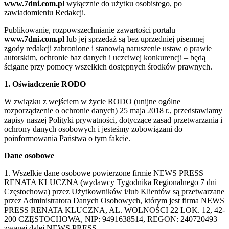
www.7dni.com.pl
wyłącznie do użytku osobistego, po
zawiadomieniu Redakcji.
Publikowanie, rozpowszechnianie zawartości portalu
www.7dni.com.pl
lub jej sprzedaż są bez uprzedniej pisemnej
zgody redakcji zabronione i stanowią naruszenie ustaw o prawie
autorskim, ochronie baz danych i uczciwej konkurencji – będą
ścigane przy pomocy wszelkich dostępnych środków prawnych.
1. Oświadczenie RODO
W związku z wejściem w życie RODO (unijne ogólne
rozporządzenie o ochronie danych) 25 maja 2018 r., przedstawiamy
zapisy naszej Polityki prywatności, dotyczące zasad przetwarzania i
ochrony danych osobowych i jesteśmy zobowiązani do
poinformowania Państwa o tym fakcie.
Dane osobowe
1. Wszelkie dane osobowe powierzone firmie NEWS PRESS
RENATA KLUCZNA (wydawcy Tygodnika Regionalnego 7 dni
Częstochowa) przez Użytkowników i/lub Klientów są przetwarzane
przez Administratora Danych Osobowych, którym jest firma NEWS
PRESS RENATA KLUCZNA, AL. WOLNOŚCI 22 LOK. 12, 42-
200 CZĘSTOCHOWA, NIP: 9491638514, REGON: 240720493
zwanej dalej NEWS PRESS.