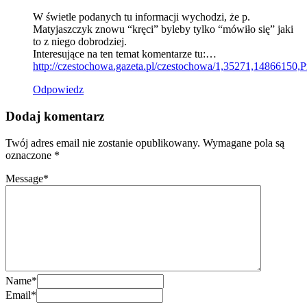
W świetle podanych tu informacji wychodzi, że p.
Matyjaszczyk znowu “kręci” byleby tylko “mówiło się” jaki
to z niego dobrodziej.
Interesujące na ten temat komentarze tu:…
http://czestochowa.gazeta.pl/czestochowa/1,35271,1486615
Odpowiedz
Dodaj komentarz
Twój adres email nie zostanie opublikowany.
Wymagane pola są
oznaczone
*
Message
*
Name
*
Email
*