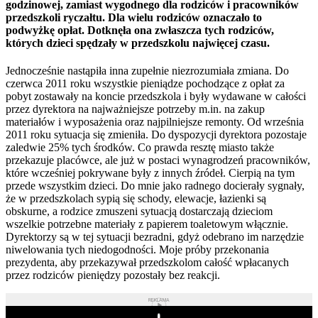
godzinowej, zamiast wygodnego dla rodziców i pracowników
przedszkoli ryczałtu. Dla wielu rodziców oznaczało to
podwyżkę opłat. Dotknęła ona zwłaszcza tych rodziców,
których dzieci spędzały w przedszkolu najwięcej czasu.
Jednocześnie nastąpiła inna zupełnie niezrozumiała zmiana. Do
czerwca 2011 roku wszystkie pieniądze pochodzące z opłat za
pobyt zostawały na koncie przedszkola i były wydawane w całości
przez dyrektora na najważniejsze potrzeby m.in. na zakup
materiałów i wyposażenia oraz najpilniejsze remonty. Od września
2011 roku sytuacja się zmieniła. Do dyspozycji dyrektora pozostaje
zaledwie 25% tych środków. Co prawda resztę miasto także
przekazuje placówce, ale już w postaci wynagrodzeń pracowników,
które wcześniej pokrywane były z innych źródeł. Cierpią na tym
przede wszystkim dzieci. Do mnie jako radnego docierały sygnały,
że w przedszkolach sypią się schody, elewacje, łazienki są
obskurne, a rodzice zmuszeni sytuacją dostarczają dzieciom
wszelkie potrzebne materiały z papierem toaletowym włącznie.
Dyrektorzy są w tej sytuacji bezradni, gdyż odebrano im narzędzie
niwelowania tych niedogodności. Moje próby przekonania
prezydenta, aby przekazywał przedszkolom całość wpłacanych
przez rodziców pieniędzy pozostały bez reakcji.
REKLAMA