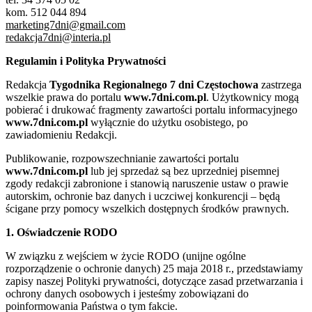
kom. 512 044 894
marketing7dni@gmail.com
redakcja7dni@interia.pl
Regulamin i Polityka Prywatności
Redakcja
Tygodnika Regionalnego 7 dni Częstochowa
zastrzega
wszelkie prawa do portalu
www.7dni.com.pl
. Użytkownicy mogą
pobierać i drukować fragmenty zawartości portalu informacyjnego
www.7dni.com.pl
wyłącznie do użytku osobistego, po
zawiadomieniu Redakcji.
Publikowanie, rozpowszechnianie zawartości portalu
www.7dni.com.pl
lub jej sprzedaż są bez uprzedniej pisemnej
zgody redakcji zabronione i stanowią naruszenie ustaw o prawie
autorskim, ochronie baz danych i uczciwej konkurencji – będą
ścigane przy pomocy wszelkich dostępnych środków prawnych.
1. Oświadczenie RODO
W związku z wejściem w życie RODO (unijne ogólne
rozporządzenie o ochronie danych) 25 maja 2018 r., przedstawiamy
zapisy naszej Polityki prywatności, dotyczące zasad przetwarzania i
ochrony danych osobowych i jesteśmy zobowiązani do
poinformowania Państwa o tym fakcie.