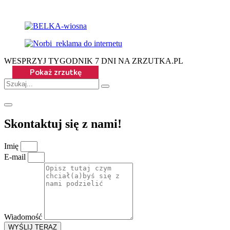
WESPRZYJ TYGODNIK 7 DNI NA ZRZUTKA.PL
Skontaktuj się z nami!
Imię
E-mail
Wiadomość
WYŚLIJ TERAZ