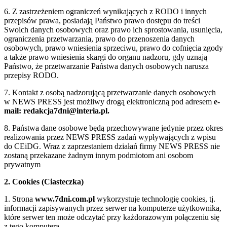
6. Z zastrzeżeniem ograniczeń wynikających z RODO i innych
przepisów prawa, posiadają Państwo prawo dostępu do treści
Swoich danych osobowych oraz prawo ich sprostowania, usunięcia,
ograniczenia przetwarzania, prawo do przenoszenia danych
osobowych, prawo wniesienia sprzeciwu, prawo do cofnięcia zgody
a także prawo wniesienia skargi do organu nadzoru, gdy uznają
Państwo, że przetwarzanie Państwa danych osobowych narusza
przepisy RODO.
7. Kontakt z osobą nadzorującą przetwarzanie danych osobowych
w NEWS PRESS jest możliwy drogą elektroniczną pod adresem
e-
mail: redakcja7dni@interia.pl.
8. Państwa dane osobowe będą przechowywane jedynie przez okres
realizowania przez NEWS PRESS zadań wypływających z wpisu
do CEiDG. Wraz z zaprzestaniem działań firmy NEWS PRESS nie
zostaną przekazane żadnym innym podmiotom ani osobom
prywatnym
2. Cookies (Ciasteczka)
1. Strona
www.7dni.com.pl
wykorzystuje technologię cookies, tj.
informacji zapisywanych przez serwer na komputerze użytkownika,
które serwer ten może odczytać przy każdorazowym połączeniu się
z tego komputera.