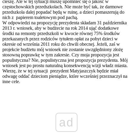
cieszę. Ale w tej sytuacji muszę upomnieć się o jakość w
częstochowskich przedszkolach. Nie może być tak, że darmowe
przedszkola dalej popadać będą w ruinę, a dzieci pomaszerują do
nich z papierem toaletowym pod pachą.
W odpowiedzi na propozycję prezydenta składam 31 października
2013 r. wniosek, aby w budżecie na rok 2014 ująć dodatkowe
środki na remonty przedszkoli w kwocie równej 75% środków
przekazanych przez rodziców tytułem opłat za pobyt dzieci w
okresie od września 2011 roku do chwili obecnej. Jeżeli, zaś w
projekcie budżetu mój wniosek nie zostanie uwzględniony złożę
stosowną poprawkę w tym zakresie. Czy moja propozycja jest
populistyczna? Nie, populistyczna jest propozycja prezydenta. Mój
wniosek jest po prostu naturalną konsekwencją wizji władz miasta.
Wierzę, że w tej sytuacji prezydent Matyjaszczyk będzie miał
odwagę oddać dzieciom pieniądze, które wcześniej przeznaczył na
inne cele.
ad