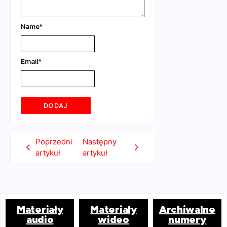
Name
*
Email
*
Poprzedni
Następny
artykuł
artykuł
Materiały
Materiały
Archiwalne
audio
wideo
numery