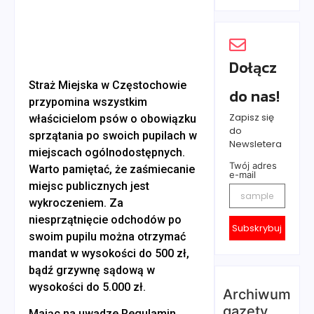
Dołącz
Straż Miejska w Częstochowie
do nas!
przypomina wszystkim
Zapisz się
właścicielom psów o obowiązku
do
sprzątania po swoich pupilach w
Newsletera
miejscach ogólnodostępnych.
Twój adres
Warto pamiętać, że zaśmiecanie
e-mail
miejsc publicznych jest
wykroczeniem. Za
niesprzątnięcie odchodów po
Subskrybuj
swoim pupilu można otrzymać
mandat w wysokości do 500 zł,
bądź grzywnę sądową w
wysokości do 5.000 zł.
Archiwum
gazety
Mając na uwadze Regulamin