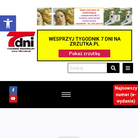
Otwórz pasek narzędzi
WESPRZYJ TYGODNIK 7 DNI NA
ZRZUTKA.PL
Najnowszy
numer (e-
wydanie)