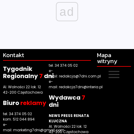
ad
Kontakt
Mapa
witryny
tel. 34 374 05 02
Tygodnik
e-
Regionalny
7
dni
mail:
redakcja@7dni.com.pl
e-
Al. Wolności 22 lok. 12
mail:
redakcja7dni@interia.pl
42-200 Częstochowa
Wyd
awca
7
Biuro
reklamy
dni
tel. 34 374 05 02
NEWS PRESS RENATA
kom. 512 044 894
KLUCZNA
e-
Al. Wolności 22 lok. 12
mail:
marketing7dni@gmail.com
42-200 Częstochowa