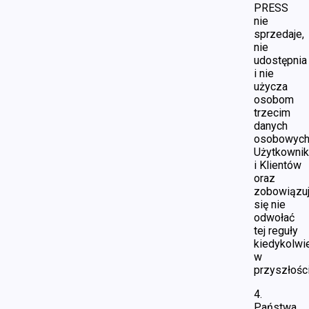
PRESS
nie
sprzedaje,
nie
udostępnia
i nie
użycza
osobom
trzecim
danych
osobowyc
Użytkowni
i Klientów
oraz
zobowiązu
się nie
odwołać
tej reguły
kiedykolwi
w
przyszłości
4.
Państwa