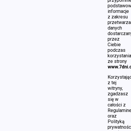
przypomni
podstawo
informacje
z zakresu
przetwarza
danych
dostarczan
przez
Ciebie
podczas
korzystani
ze strony
www.7dni.c
Korzystają
z tej
witryny,
zgadzasz
się w
całości z
Regulamin
oraz
Polityką
prywatnośc