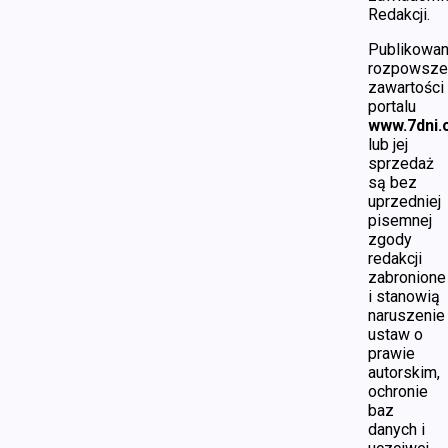
Redakcji.
Publikowan
rozpowsze
zawartości
portalu
www.7dni.
lub jej
sprzedaż
są bez
uprzedniej
pisemnej
zgody
redakcji
zabronione
i stanowią
naruszenie
ustaw o
prawie
autorskim,
ochronie
baz
danych i