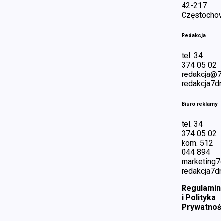
42-217
Częstocho
Redakcja
tel. 34
374 05 02
redakcja@7
redakcja7dn
Biuro reklamy
tel. 34
374 05 02
kom. 512
044 894
marketing7
redakcja7dn
Regulamin
i Polityka
Prywatnoś