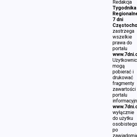
Redakcja
Tygodnika
Regionaln
7 dni
Częstoch
zastrzega
wszelkie
prawa do
portalu
www.7dni.
Użytkownic
mogą
pobierać i
drukować
fragmenty
zawartości
portalu
informacyj
www.7dni.
wyłącznie
do użytku
osobistego
po
zawiadomi