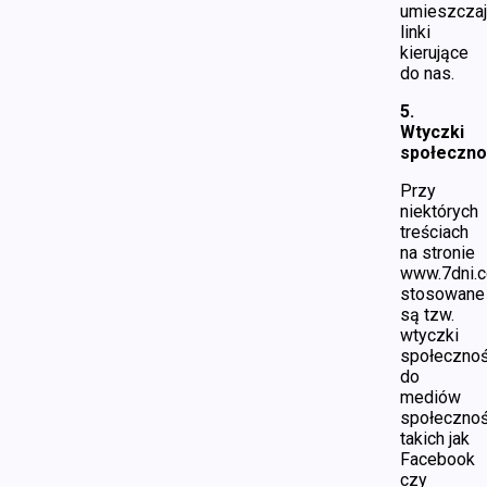
umieszcza
linki
kierujące
do nas.
5.
Wtyczki
społeczno
Przy
niektórych
treściach
na stronie
www.7dni.c
stosowane
są tzw.
wtyczki
społeczno
do
mediów
społeczno
takich jak
Facebook
czy