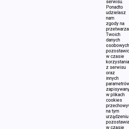
serwisu.
Ponadto
udzielasz
nam
zgody na
przetwarza
Twoich
danych
osobowyc
pozostawi
w czasie
korzystani
z serwisu
oraz
innych
parametró
zapisywan
w plikach
cookies
przechowy
na tym
urządzeniu
pozostawi
w czasie