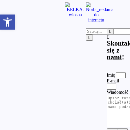
Otwórz pasek narzędzi
Skontak
się z
nami!
Imię
E-mail
Wiadomość