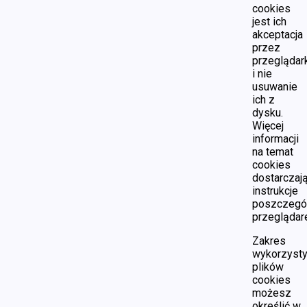
cookies
jest ich
akceptacja
przez
przeglądar
i nie
usuwanie
ich z
dysku.
Więcej
informacji
na temat
cookies
dostarczaj
instrukcje
poszczegó
przeglądar
Zakres
wykorzyst
plików
cookies
możesz
określić w