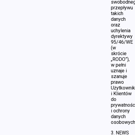
swobodne
przepływu
takich
danych
oraz
uchylenia
dyrektywy
95/46/WE
(w
skrócie
„RODO”),
w pełni
uznaje i
szanuje
prawo
Użytkowni
i Klientów
do
prywatnośc
i ochrony
danych
osobowych
3. NEWS