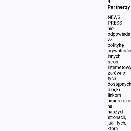
4.
Partnerzy
NEWS
PRESS
nie
odpowiada
za
politykę
prywatnośc
innych
stron
internetowy
zarówno
tych
dostępnyc
dzięki
linkom
umieszcz
na
naszych
stronach,
jak i tych,
które