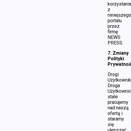
korzystani
z
niniejszeg
portalu
przez
firmę
NEWS
PRESS.
7. Zmiany
Polityki
Prywatnoś
Drogi
Użytkownik
Droga
Użytkownic
stale
pracujemy
nad naszą
ofertą i
staramy
się
ulepszać