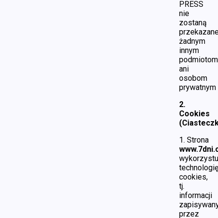
PRESS
nie
zostaną
przekazan
żadnym
innym
podmiotom
ani
osobom
prywatnym
2.
Cookies
(Ciastecz
1. Strona
www.7dni.
wykorzystu
technologi
cookies,
tj.
informacji
zapisywan
przez