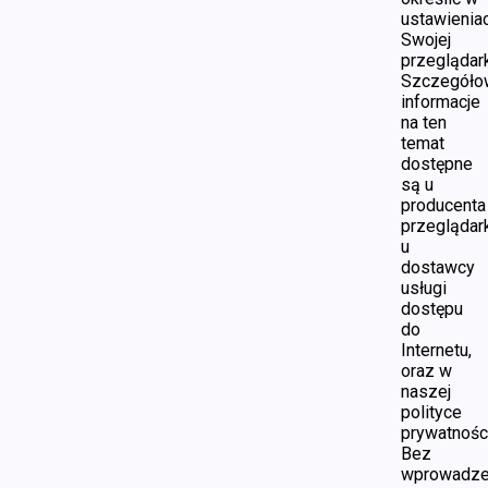
ustawienia
Swojej
przeglądark
Szczegóło
informacje
na ten
temat
dostępne
są u
producenta
przeglądark
u
dostawcy
usługi
dostępu
do
Internetu,
oraz w
naszej
polityce
prywatności
Bez
wprowadze