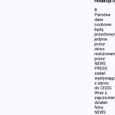
redakcja7d
8.
Państwa
dane
osobowe
będą
przechowy
jedynie
przez
okres
realizowan
przez
NEWS
PRESS
zadań
wypływają
z wpisu
do CEiDG.
Wraz z
zaprzesta
działań
firmy
NEWS