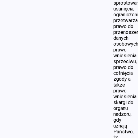
sprostowan
usunięcia,
ograniczen
przetwarza
prawo do
przenoszen
danych
osobowych
prawo
wniesienia
sprzeciwu,
prawo do
cofnięcia
zgody a
także
prawo
wniesienia
skargi do
organu
nadzoru,
gdy
uznają
Państwo,
że