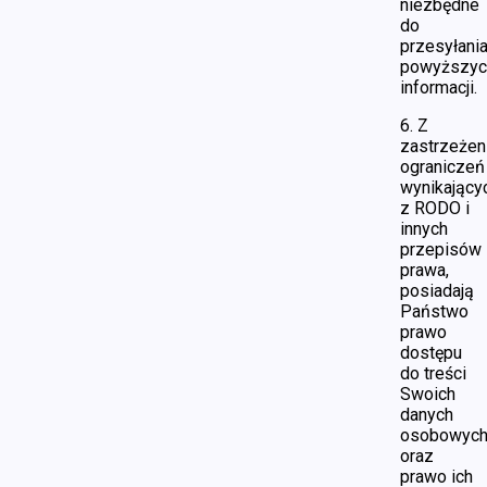
niezbędne
do
przesyłani
powyższyc
informacji.
6. Z
zastrzeże
ograniczeń
wynikający
z RODO i
innych
przepisów
prawa,
posiadają
Państwo
prawo
dostępu
do treści
Swoich
danych
osobowyc
oraz
prawo ich