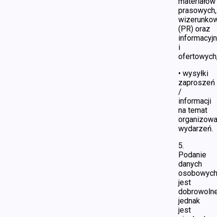
materiałów
prasowych,
wizerunko
(PR) oraz
informacyj
i
ofertowych
• wysyłki
zaproszeń
/
informacji
na temat
organizow
wydarzeń.
5.
Podanie
danych
osobowyc
jest
dobrowolne
jednak
jest