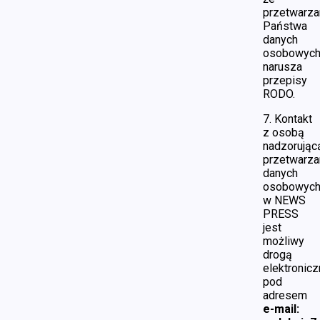
przetwarza
Państwa
danych
osobowyc
narusza
przepisy
RODO.
7. Kontakt
z osobą
nadzorując
przetwarza
danych
osobowyc
w NEWS
PRESS
jest
możliwy
drogą
elektronic
pod
adresem
e-mail: