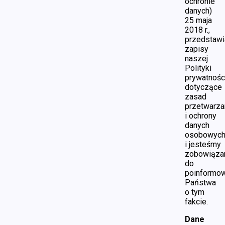
ochronie
danych)
25 maja
2018 r.,
przedstaw
zapisy
naszej
Polityki
prywatności
dotyczące
zasad
przetwarza
i ochrony
danych
osobowyc
i jesteśmy
zobowiąza
do
poinformow
Państwa
o tym
fakcie.
Dane