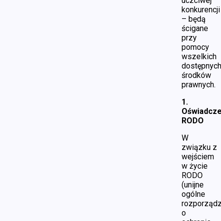
uczciwej
konkurencji
– będą
ścigane
przy
pomocy
wszelkich
dostępnyc
środków
prawnych.
1.
Oświadcze
RODO
W
związku z
wejściem
w życie
RODO
(unijne
ogólne
rozporządz
o