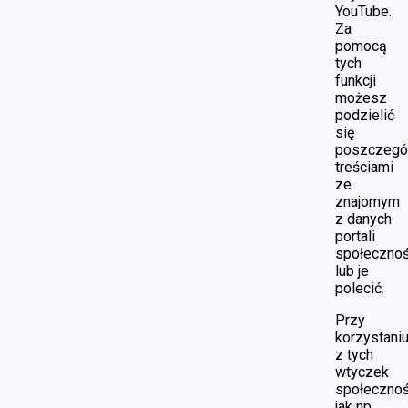
YouTube.
Za
pomocą
tych
funkcji
możesz
podzielić
się
poszczegó
treściami
ze
znajomym
z danych
portali
społeczno
lub je
polecić.
Przy
korzystani
z tych
wtyczek
społecznoś
jak np.