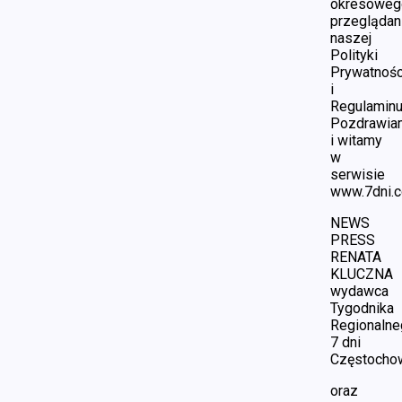
okresoweg
przeglądan
naszej
Polityki
Prywatnośc
i
Regulaminu
Pozdrawia
i witamy
w
serwisie
www.7dni.c
NEWS
PRESS
RENATA
KLUCZNA
wydawca
Tygodnika
Regionalne
7 dni
Częstocho
oraz