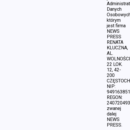
Administra
Danych
Osobowych
którym
jest firma
NEWS
PRESS
RENATA
KLUCZNA,
AL.
WOLNOŚC
22 LOK.
12, 42-
200
CZĘSTOCH
NIP:
949163851
REGON:
24072049
zwanej
dalej
NEWS
PRESS.