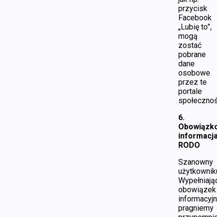
przycisk
Facebook
„Lubię to”,
mogą
zostać
pobrane
dane
osobowe
przez te
portale
społecznoś
6.
Obowiązk
informacj
RODO
Szanowny
użytkownik
Wypełniają
obowiązek
informacyj
pragniemy