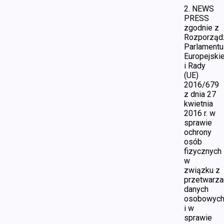
2. NEWS
PRESS
zgodnie z
Rozporząd
Parlamentu
Europejski
i Rady
(UE)
2016/679
z dnia 27
kwietnia
2016 r. w
sprawie
ochrony
osób
fizycznych
w
związku z
przetwarz
danych
osobowyc
i w
sprawie