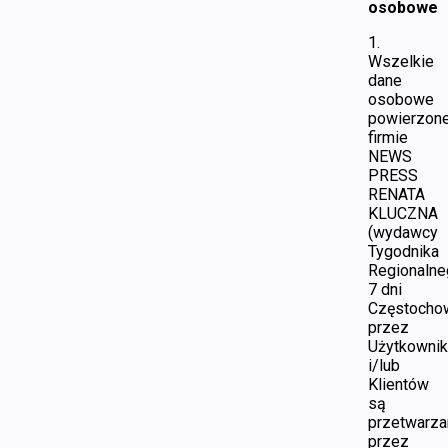
osobowe
1.
Wszelkie
dane
osobowe
powierzon
firmie
NEWS
PRESS
RENATA
KLUCZNA
(wydawcy
Tygodnika
Regionalne
7 dni
Częstocho
przez
Użytkowni
i/lub
Klientów
są
przetwarza
przez