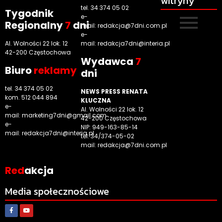
witryny
tel. 34 374 05 02
Tygodnik
e-
Regionalny
7
dni
mail:
redakcja@7dni.com.pl
e-
Al. Wolności 22 lok. 12
mail:
redakcja7dni@interia.pl
42-200 Częstochowa
Wyd
awca
7
Biuro
reklamy
dni
tel. 34 374 05 02
NEWS PRESS RENATA
kom. 512 044 894
KLUCZNA
e-
Al. Wolności 22 lok. 12
mail:
marketing7dni@gmail.com
42-200 Częstochowa
e-
NIP: 949-163-85-14
mail:
redakcja7dni@interia.pl
tel. 34/374-05-02
mail: redakcja@7dni.com.pl
Red
akcja
Media społecznościowe