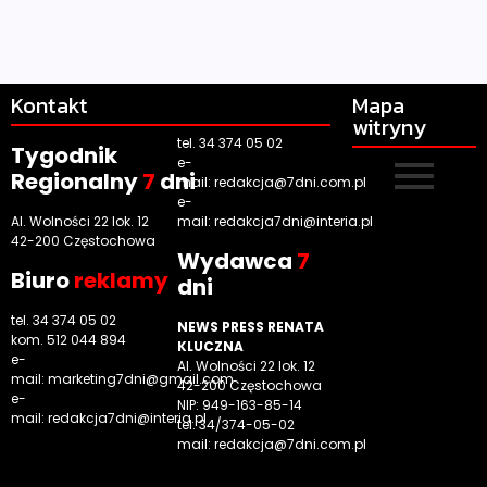
Kontakt
Mapa
witryny
tel. 34 374 05 02
Tygodnik
e-
Regionalny
7
dni
mail:
redakcja@7dni.com.pl
e-
Al. Wolności 22 lok. 12
mail:
redakcja7dni@interia.pl
42-200 Częstochowa
Wyd
awca
7
Biuro
reklamy
dni
tel. 34 374 05 02
NEWS PRESS RENATA
kom. 512 044 894
KLUCZNA
e-
Al. Wolności 22 lok. 12
mail:
marketing7dni@gmail.com
42-200 Częstochowa
e-
NIP: 949-163-85-14
mail:
redakcja7dni@interia.pl
tel. 34/374-05-02
mail: redakcja@7dni.com.pl