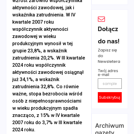
wzrost zarówno współczynnika
aktywności zawodowej, jak i
wskaźnika zatrudnienia. W IV
kwartale 2007 roku
Dołącz
współczynnik aktywności
zawodowej w wieku
do nas!
produkcyjnym wynosił w tej
Zapisz się
grupie 23,8%, a wskaźnik
do
zatrudnienia 20,2%. W III kwartale
Newsletera
2024 roku współczynnik
Twój adres
aktywności zawodowej osiągnął
e-mail
już 34,1%, a wskaźnik
zatrudnienia 32,8%. Co równie
ważne, stopa bezrobocia wśród
Subskrybuj
osób z niepełnosprawnościami
w wieku produkcyjnym spadła
znacząco, z 15% w IV kwartale
2007 roku do 3,7% w III kwartale
Archiwum
2024 roku.
gazety