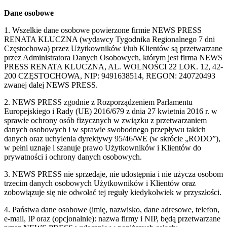
Dane osobowe
1. Wszelkie dane osobowe powierzone firmie NEWS PRESS
RENATA KLUCZNA (wydawcy Tygodnika Regionalnego 7 dni
Częstochowa) przez Użytkowników i/lub Klientów są przetwarzane
przez Administratora Danych Osobowych, którym jest firma NEWS
PRESS RENATA KLUCZNA, AL. WOLNOŚCI 22 LOK. 12, 42-
200 CZĘSTOCHOWA, NIP: 9491638514, REGON: 240720493
zwanej dalej NEWS PRESS.
2. NEWS PRESS zgodnie z Rozporządzeniem Parlamentu
Europejskiego i Rady (UE) 2016/679 z dnia 27 kwietnia 2016 r. w
sprawie ochrony osób fizycznych w związku z przetwarzaniem
danych osobowych i w sprawie swobodnego przepływu takich
danych oraz uchylenia dyrektywy 95/46/WE (w skrócie „RODO”),
w pełni uznaje i szanuje prawo Użytkowników i Klientów do
prywatności i ochrony danych osobowych.
3. NEWS PRESS nie sprzedaje, nie udostępnia i nie użycza osobom
trzecim danych osobowych Użytkowników i Klientów oraz
zobowiązuje się nie odwołać tej reguły kiedykolwiek w przyszłości.
4. Państwa dane osobowe (imię, nazwisko, dane adresowe, telefon,
e-mail, IP oraz (opcjonalnie): nazwa firmy i NIP, będą przetwarzane