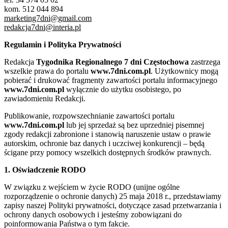
kom. 512 044 894
marketing7dni@gmail.com
redakcja7dni@interia.pl
Regulamin i Polityka Prywatności
Redakcja
Tygodnika Regionalnego 7 dni Częstochowa
zastrzega
wszelkie prawa do portalu
www.7dni.com.pl
. Użytkownicy mogą
pobierać i drukować fragmenty zawartości portalu informacyjnego
www.7dni.com.pl
wyłącznie do użytku osobistego, po
zawiadomieniu Redakcji.
Publikowanie, rozpowszechnianie zawartości portalu
www.7dni.com.pl
lub jej sprzedaż są bez uprzedniej pisemnej
zgody redakcji zabronione i stanowią naruszenie ustaw o prawie
autorskim, ochronie baz danych i uczciwej konkurencji – będą
ścigane przy pomocy wszelkich dostępnych środków prawnych.
1. Oświadczenie RODO
W związku z wejściem w życie RODO (unijne ogólne
rozporządzenie o ochronie danych) 25 maja 2018 r., przedstawiamy
zapisy naszej Polityki prywatności, dotyczące zasad przetwarzania i
ochrony danych osobowych i jesteśmy zobowiązani do
poinformowania Państwa o tym fakcie.