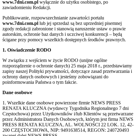
www.7dni.com.pl
wyłącznie do użytku osobistego, po
zawiadomieniu Redakcji.
Publikowanie, rozpowszechnianie zawartości portalu
www.7dni.com.pl
lub jej sprzedaż są bez uprzedniej pisemnej
zgody redakcji zabronione i stanowią naruszenie ustaw o prawie
autorskim, ochronie baz danych i uczciwej konkurencji – będą
ścigane przy pomocy wszelkich dostępnych środków prawnych.
1. Oświadczenie RODO
W związku z wejściem w życie RODO (unijne ogólne
rozporządzenie o ochronie danych) 25 maja 2018 r., przedstawiamy
zapisy naszej Polityki prywatności, dotyczące zasad przetwarzania i
ochrony danych osobowych i jesteśmy zobowiązani do
poinformowania Państwa o tym fakcie.
Dane osobowe
1. Wszelkie dane osobowe powierzone firmie NEWS PRESS
RENATA KLUCZNA (wydawcy Tygodnika Regionalnego 7 dni
Częstochowa) przez Użytkowników i/lub Klientów są przetwarzane
przez Administratora Danych Osobowych, którym jest firma NEWS
PRESS RENATA KLUCZNA, AL. WOLNOŚCI 22 LOK. 12, 42-
200 CZĘSTOCHOWA, NIP: 9491638514, REGON: 240720493
zwanej dalej NEWS PRESS.