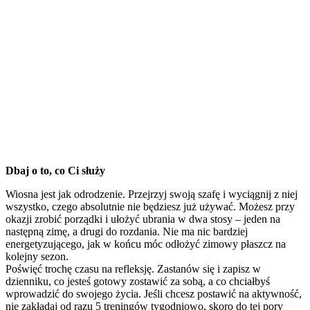
Dbaj o to, co Ci służy
Wiosna jest jak odrodzenie. Przejrzyj swoją szafę i wyciągnij z niej
wszystko, czego absolutnie nie będziesz już używać. Możesz przy
okazji zrobić porządki i ułożyć ubrania w dwa stosy – jeden na
następną zimę, a drugi do rozdania. Nie ma nic bardziej
energetyzującego, jak w końcu móc odłożyć zimowy płaszcz na
kolejny sezon.
Poświęć trochę czasu na refleksję. Zastanów się i zapisz w
dzienniku, co jesteś gotowy zostawić za sobą, a co chciałbyś
wprowadzić do swojego życia. Jeśli chcesz postawić na aktywność,
nie zakładaj od razu 5 treningów tygodniowo, skoro do tej pory