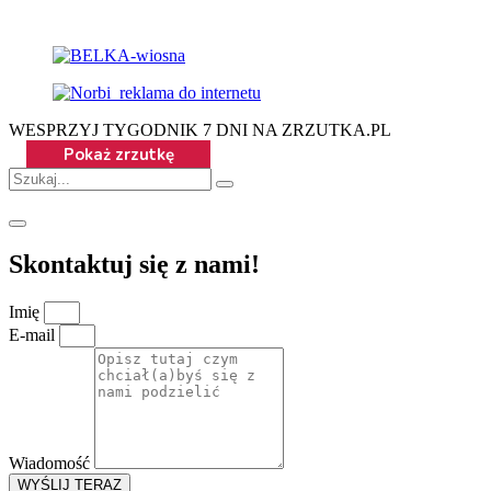
WESPRZYJ TYGODNIK 7 DNI NA ZRZUTKA.PL
Skontaktuj się z nami!
Imię
E-mail
Wiadomość
WYŚLIJ TERAZ