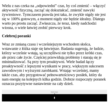
Wielu z nas czeka na „odpowiedni” czas, by coś zmienić – włączyć
aktywność fizyczną, zacząć się dokształcać, zmienić nawyki
żywieniowe. Tymczasem prawda jest taka, że zwykle nigdy nie jest
się w 100% gotowym, a moment nigdy nie będzie idealny. Dlatego
warto po prostu zacząć. Zwłaszcza, że teraz, kiedy nadchodzi
wiosna, o wiele łatwiej zrobić pierwszy krok.
Celebruj poranki
Wraz ze zmianą czasu i wcześniejszym wschodem słońca,
wstawanie z łóżka staje się łatwiejsze. Badania sugerują, że ludzie,
którzy wcześnie wstają, są szczęśliwsi nie tylko przez krótki czas,
ale przez całe życie. Częściej przewidują problemy i starają się je
minimalizować. Są przy tym proaktywni. Wiele badań łączy
proaktywność z lepszymi wynikami w pracy, większym sukcesem
zawodowym i wyższymi zarobkami. Wstając wcześniej, mamy
także czas, aby przygotować pełnowartościowy posiłek, który da
nam energię na kolejnych kilka godzin. Dobrze rozpoczęty poranek
oznacza pozytywne nastawienie na cały dzień.
REKLAMA
Play