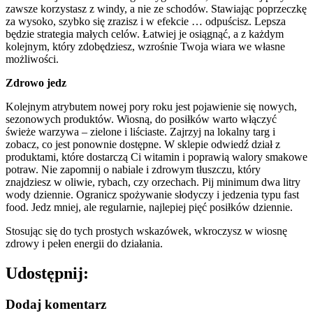
zawsze korzystasz z windy, a nie ze schodów. Stawiając poprzeczkę
za wysoko, szybko się zrazisz i w efekcie … odpuścisz. Lepsza
będzie strategia małych celów. Łatwiej je osiągnąć, a z każdym
kolejnym, który zdobędziesz, wzrośnie Twoja wiara we własne
możliwości.
Zdrowo jedz
Kolejnym atrybutem nowej pory roku jest pojawienie się nowych,
sezonowych produktów. Wiosną, do posiłków warto włączyć
świeże warzywa – zielone i liściaste. Zajrzyj na lokalny targ i
zobacz, co jest ponownie dostępne. W sklepie odwiedź dział z
produktami, które dostarczą Ci witamin i poprawią walory smakowe
potraw. Nie zapomnij o nabiale i zdrowym tłuszczu, który
znajdziesz w oliwie, rybach, czy orzechach. Pij minimum dwa litry
wody dziennie. Ogranicz spożywanie słodyczy i jedzenia typu fast
food. Jedz mniej, ale regularnie, najlepiej pięć posiłków dziennie.
Stosując się do tych prostych wskazówek, wkroczysz w wiosnę
zdrowy i pełen energii do działania.
Udostępnij:
Dodaj komentarz