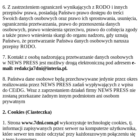
6. Z zastrzeżeniem ograniczeń wynikających z RODO i innych
przepisów prawa, posiadają Państwo prawo dostępu do treści
Swoich danych osobowych oraz prawo ich sprostowania, usunięcia,
ograniczenia przetwarzania, prawo do przenoszenia danych
osobowych, prawo wniesienia sprzeciwu, prawo do cofnięcia zgody
a także prawo wniesienia skargi do organu nadzoru, gdy uznają
Państwo, że przetwarzanie Państwa danych osobowych narusza
przepisy RODO.
7. Kontakt z osobą nadzorującą przetwarzanie danych osobowych
w NEWS PRESS jest możliwy drogą elektroniczną pod adresem
e-
mail: redakcja7dni@interia.pl.
8. Państwa dane osobowe będą przechowywane jedynie przez okres
realizowania przez NEWS PRESS zadań wypływających z wpisu
do CEiDG. Wraz z zaprzestaniem działań firmy NEWS PRESS nie
zostaną przekazane żadnym innym podmiotom ani osobom
prywatnym
2. Cookies (Ciasteczka)
1. Strona
www.7dni.com.pl
wykorzystuje technologię cookies, tj.
informacji zapisywanych przez serwer na komputerze użytkownika,
które serwer ten może odczytać przy każdorazowym połączeniu się
z tego komputera.