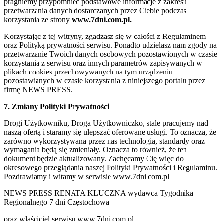
pragniemy przypomnieć podstawowe informacje z zakresu
przetwarzania danych dostarczanych przez Ciebie podczas
korzystania ze strony
www.7dni.com.pl.
Korzystając z tej witryny, zgadzasz się w całości z Regulaminem
oraz Polityką prywatności serwisu. Ponadto udzielasz nam zgody na
przetwarzanie Twoich danych osobowych pozostawionych w czasie
korzystania z serwisu oraz innych parametrów zapisywanych w
plikach cookies przechowywanych na tym urządzeniu
pozostawianych w czasie korzystania z niniejszego portalu przez
firmę NEWS PRESS.
7. Zmiany Polityki Prywatności
Drogi Użytkowniku, Droga Użytkowniczko, stale pracujemy nad
naszą ofertą i staramy się ulepszać oferowane usługi. To oznacza, że
zarówno wykorzystywana przez nas technologia, standardy oraz
wymagania będą się zmieniały. Oznacza to również, że ten
dokument będzie aktualizowany. Zachęcamy Cię więc do
okresowego przeglądania naszej Polityki Prywatności i Regulaminu.
Pozdrawiamy i witamy w serwisie www.7dni.com.pl
NEWS PRESS RENATA KLUCZNA wydawca Tygodnika
Regionalnego 7 dni Częstochowa
oraz właściciel serwisu www.7dni.com.pl